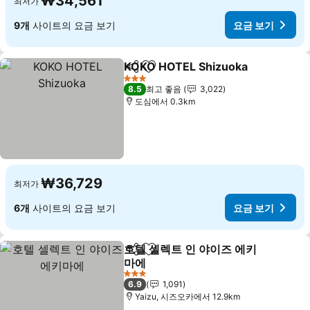
₩34,561
최저가
9개
사이트의 요금 보기
요금 보기
KOKO HOTEL Shizuoka
공유
즐겨찾기에 추가
3 성급
8.5
최고 좋음
3,022
도심에서 0.3km
₩36,729
최저가
6개
사이트의 요금 보기
요금 보기
호텔 셀렉트 인 야이즈 에키
공유
즐겨찾기에 추가
마에
3 성급
6.9
1,091
Yaizu, 시즈오카에서 12.9km