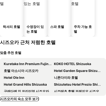
럭셔리 호텔
수영장이 있
스파 호텔
주차 가능 호
는 호텔
텔
시즈오카 근처 저렴한 호텔
맞춤 추천 호텔
Kuretake Inn Premium Fujinomiya
KOKO HOTEL Shizuoka
호텔 아소시아 시즈오카
Hotel Garden Square Shizuoka
Hotel Ole Inn
니폰다이라 호텔
Hotel Grand Hills Shizuoka
Shizutetsu Hotel Prezio Shizuoka Ekinan
구레다케 인 프리미엄 시즈오카에키마에
시즈테츠 호텔 프레지오 시즈오카-에키키타
Garden Hotel Shizuoka
스마일 호텔 시즈오카
시즈오카의 숙소 모두 보기
Hotel Citio Shizuoka
산코 인 시즈오카 키타구치