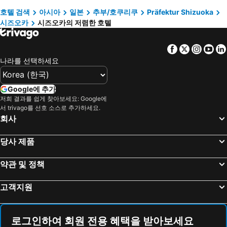
호텔 검색
아시아
일본
추부/호쿠리쿠
Präfektur Shizuoka
Hotel Celeste Shizuoka
Hotel Capsule Inn Shizuoka
시즈오카
시즈오카의 저렴한 호텔
Toyoko Inn Shizuoka eki Kita guchi
AB Hotel Fuji
Hotel Abant Shizuoka
HOTEL MYSTAYS Shimizu
Facebook
Twitter
Insta
Yo
Birupaku
Kur and Hotel Suruga
나라를 선택하세요
Toyoko Inn Shin-fuji-eki Minami-guchi
Hotel Route-Inn Shinfujieki Minami
APA Hotel Shizuoka-eki Kita
비즈니스 호텔 선프
Google에 추가
저희 결과를 쉽게 찾아보세요: Google에
Toyoko Inn Shizuoka eki Minami guchi
Hotel Dorf Shizuoka
서 trivago를 선호 소스로 추가하세요.
시즈오카 타운 호텔
Sun Palace Hotel
회사
Nakajimaya Grand Hotel
Hotel Oak Shizuoka
당사 제품
마이 호텔 류구
Toyoko Inn Shizuoka Shimizu Ekimae
호텔 퀘스트 시미즈
시미즈 시티 호텔
약관 및 정책
Hotel Super Tomari
Hotel New Shizuoka
고객지원
Hotel New Moustache
Sai Hotel
Business Seisyokan
Hotel Ambia Shofukaku
ホテルシエル静岡店 静岡インター - レジャーホテル -
Hotel Tetora Resort Shizuoka Yaizu
로그인하여 회원 전용 혜택을 받아보세요