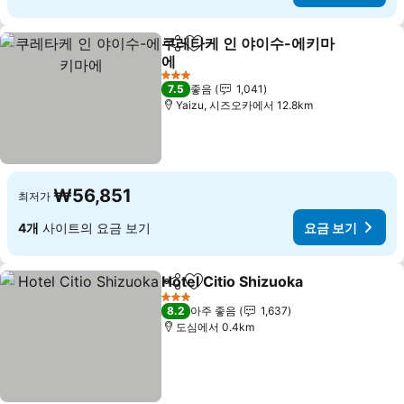
쿠레타케 인 야이수-에키마
공유
즐겨찾기에 추가
에
3 성급
7.5
좋음
1,041
Yaizu, 시즈오카에서 12.8km
₩56,851
최저가
4개
사이트의 요금 보기
요금 보기
Hotel Citio Shizuoka
공유
즐겨찾기에 추가
3 성급
8.2
아주 좋음
1,637
도심에서 0.4km