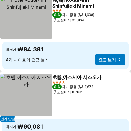
Hotel Route-Inn
공유
즐겨찾기에 추가
Shinfujieki Minami
3 성급
8.6
최고 좋음
1,698
도심에서 31.0km
₩84,381
최저가
4개
사이트의 요금 보기
요금 보기
호텔 아소시아 시즈오카
공유
즐겨찾기에 추가
4 성급
8.6
최고 좋음
7,673
도심에서 0.7km
인기 만점
₩90,081
최저가