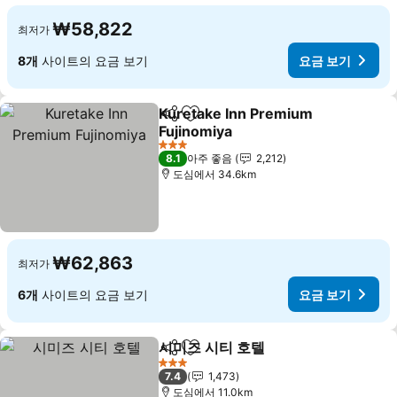
₩58,822
최저가
8개
사이트의 요금 보기
요금 보기
Kuretake Inn Premium
공유
즐겨찾기에 추가
Fujinomiya
3 성급
8.1
아주 좋음
2,212
도심에서 34.6km
₩62,863
최저가
6개
사이트의 요금 보기
요금 보기
시미즈 시티 호텔
공유
즐겨찾기에 추가
3 성급
7.4
1,473
도심에서 11.0km