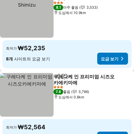
공유
즐겨찾기에 추가
3 성급
8.1
아주 좋음
3,533
도심에서 10.9km
₩52,235
최저가
8개
사이트의 요금 보기
요금 보기
구레다케 인 프리미엄 시즈오
공유
즐겨찾기에 추가
카에키마에
3 성급
7.8
좋음
3,796
도심에서 0.8km
₩52,564
최저가