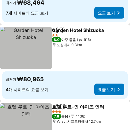
₩68,464
최저가
7개
사이트의 요금 보기
요금 보기
Garden Hotel Shizuoka
공유
즐겨찾기에 추가
2 성급
8.0
아주 좋음
916
도심에서 0.3km
₩80,965
최저가
4개
사이트의 요금 보기
요금 보기
호텔 루트-인 야이즈 인터
공유
즐겨찾기에 추가
3 성급
7.8
좋음
1,138
Yaizu, 시즈오카에서 12.7km