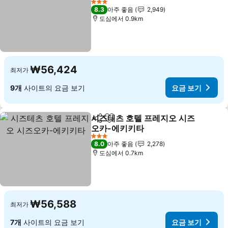
3 성급
8.3
아주 좋음
2,949
도심에서 0.9km
₩56,424
최저가
9개
사이트의 요금 보기
요금 보기
시즈테츠 호텔 프레지오 시즈
공유
즐겨찾기에 추가
오카-에키키타
3 성급
8.0
아주 좋음
2,278
도심에서 0.7km
₩56,588
최저가
7개
사이트의 요금 보기
요금 보기