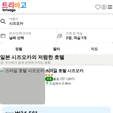
즐겨찾기
로그인
메
여행지
시즈오카
체크인/체크아웃
인원 및 객실
날짜 선택
2명, 객실 1개
정렬
필터
지도
일본 시즈오카의 저렴한 호텔
수수료가 검색 순위에 미치는 영향
스마일 호텔 시즈오카
공유
즐겨찾기에 추가
3 성급
7.5
좋음
1,907
도심에서 0.9km