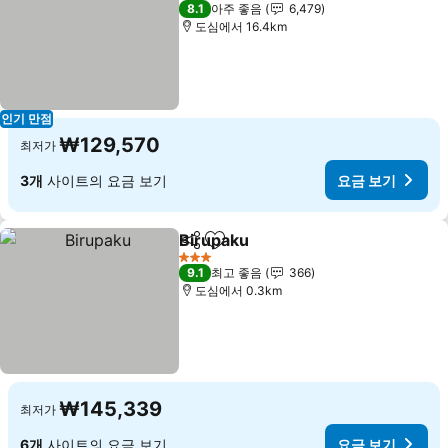
3 성급
8.1
아주 좋음
6,479
도심에서 16.4km
인기 만점
₩129,570
최저가
3개
사이트의 요금 보기
요금 보기
Birupaku
공유
즐겨찾기에 추가
3 성급
9.1
최고 좋음
366
도심에서 0.3km
₩145,339
최저가
6개
사이트의 요금 보기
요금 보기