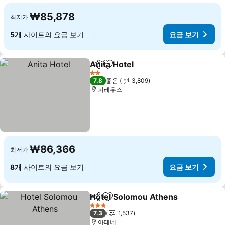
₩85,878
최저가
5개
사이트의 요금 보기
요금 보기
Anita Hotel
공유
즐겨찾기에 추가
2 성급
7.8
좋음
3,809
피레우스
₩86,366
최저가
8개
사이트의 요금 보기
요금 보기
Hotel Solomou Athens
공유
즐겨찾기에 추가
3 성급
7.3
1,537
아테네