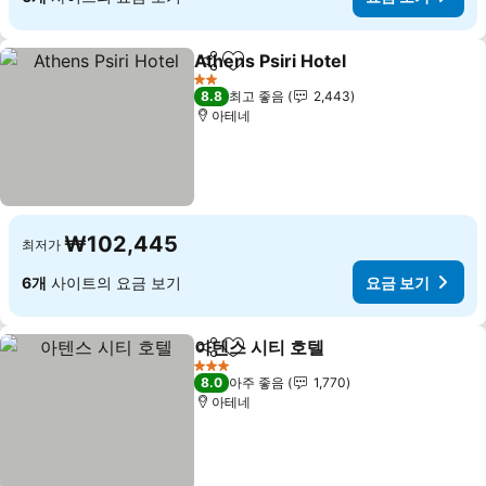
Athens Psiri Hotel
공유
즐겨찾기에 추가
2 성급
8.8
최고 좋음
2,443
아테네
₩102,445
최저가
6개
사이트의 요금 보기
요금 보기
아텐스 시티 호텔
공유
즐겨찾기에 추가
3 성급
8.0
아주 좋음
1,770
아테네