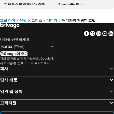
피레우스 테오제니아 호텔
Acropolis Stay
Athens Panorama Project
플라카 호텔
Grand Hyatt Athens
International Atene Hotel
호텔 검색
유럽
그리스
애티카
애티카의 저렴한 호텔
The Athens Gate Hotel
제노폰 호텔
Facebook
Twitter
Insta
Yo
Colors Hotel Athens
아테네 아트리움 호텔 & 스위트
나라를 선택하세요
The Park Hotel Piraeus
아테니안 칼리르호 호텔
호텔 일리소스
필리포스 호텔
Google에 추가
Acro Urban Suites
에바 호텔
저희 결과를 쉽게 찾아보세요: Google에
서 trivago를 선호 소스로 추가하세요.
Athens One Smart Hotel
아탈로스 호텔
회사
호텔 소크라테스
아말리아 호텔 아테네
Athens Psiri Hotel
센트럴 아테네 호텔
당사 제품
노보텔 아테네
알렉산드로스 호텔
약관 및 정책
마리나 호텔 아테네
아테네 하우스
Athenaeum Eridanus Luxury Hotel
킹조지, 럭셔리 컬렉션 호텔, 아테네
고객지원
Athenarum Portus Life & Style Hotel
Athens Starlight Hotel