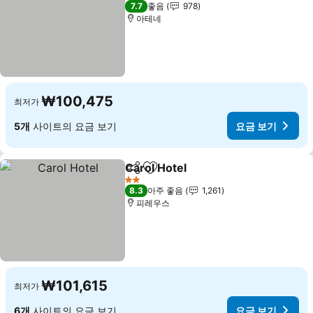
2 성급
7.7
좋음
978
아테네
₩100,475
최저가
5개
사이트의 요금 보기
요금 보기
Carol Hotel
공유
즐겨찾기에 추가
2 성급
8.3
아주 좋음
1,261
피레우스
₩101,615
최저가
6개
사이트의 요금 보기
요금 보기