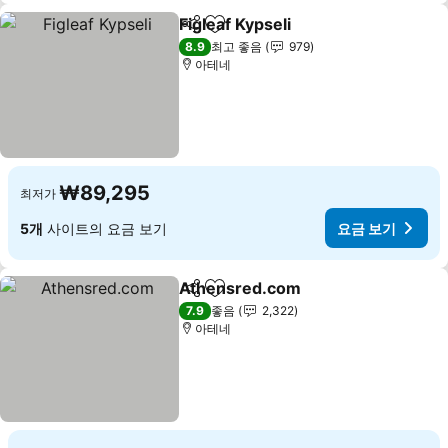
Figleaf Kypseli
공유
즐겨찾기에 추가
8.9
최고 좋음
979
아테네
₩89,295
최저가
5개
사이트의 요금 보기
요금 보기
Athensred.com
공유
즐겨찾기에 추가
7.9
좋음
2,322
아테네