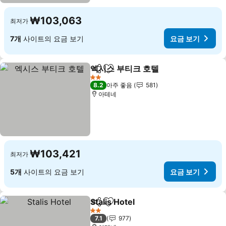
₩103,063
최저가
7개
사이트의 요금 보기
요금 보기
엑시스 부티크 호텔
공유
즐겨찾기에 추가
2 성급
8.2
아주 좋음
581
아테네
₩103,421
최저가
5개
사이트의 요금 보기
요금 보기
Stalis Hotel
공유
즐겨찾기에 추가
2 성급
7.1
977