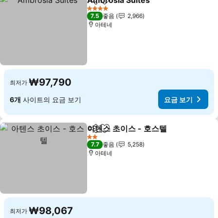
Ambrosia Suites
공유
즐겨찾기에 추가
4 성급
7.5
좋음
2,966
아테네
₩97,790
최저가
6개
사이트의 요금 보기
요금 보기
아텐스 초이스 - 호스텔
공유
즐겨찾기에 추가
2 성급
7.7
좋음
5,258
아테네
₩98,067
최저가