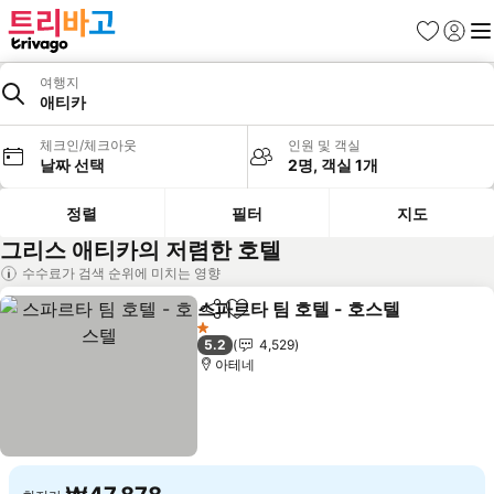
즐겨찾기
로그인
메
여행지
애티카
체크인/체크아웃
인원 및 객실
날짜 선택
2명, 객실 1개
정렬
필터
지도
그리스 애티카의 저렴한 호텔
수수료가 검색 순위에 미치는 영향
스파르타 팀 호텔 - 호스텔
공유
즐겨찾기에 추가
1 성급
5.2
4,529
아테네