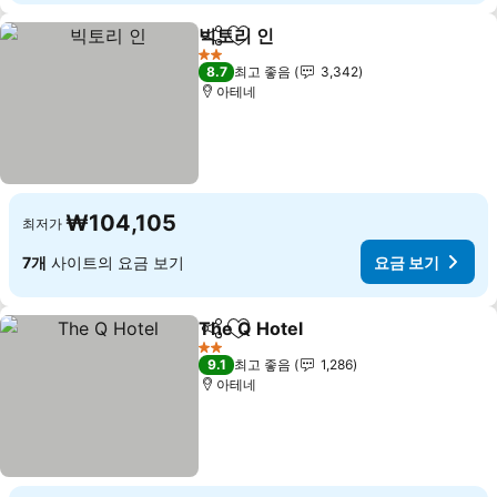
빅토리 인
공유
즐겨찾기에 추가
2 성급
8.7
최고 좋음
3,342
아테네
₩104,105
최저가
7개
사이트의 요금 보기
요금 보기
The Q Hotel
공유
즐겨찾기에 추가
2 성급
9.1
최고 좋음
1,286
아테네