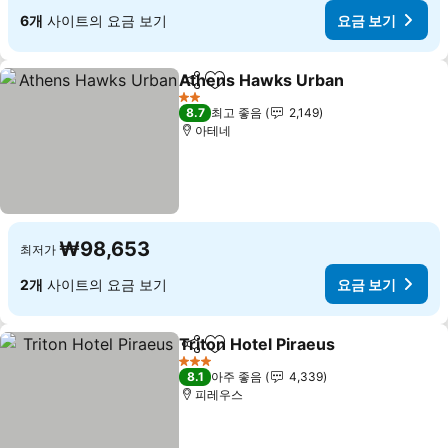
6개
사이트의 요금 보기
요금 보기
Athens Hawks Urban
공유
즐겨찾기에 추가
2 성급
8.7
최고 좋음
2,149
아테네
₩98,653
최저가
2개
사이트의 요금 보기
요금 보기
Triton Hotel Piraeus
공유
즐겨찾기에 추가
3 성급
8.1
아주 좋음
4,339
피레우스