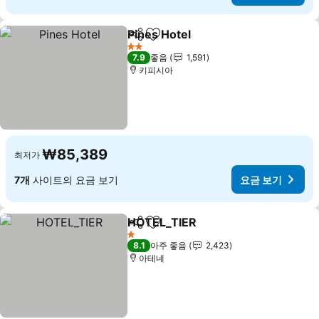
Pines Hotel
공유
즐겨찾기에 추가
2 성급
7.9
좋음
1,591
키피시아
₩85,389
최저가
7개
사이트의 요금 보기
요금 보기
HOTEL_TIER
공유
즐겨찾기에 추가
1 성급
8.1
아주 좋음
2,423
아테네