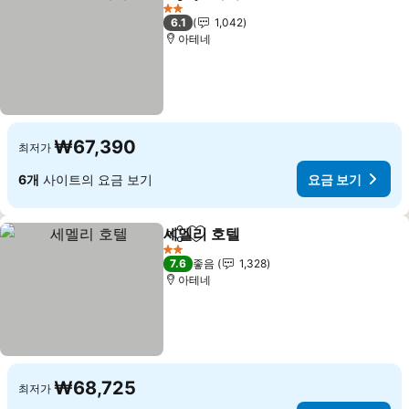
공유
즐겨찾기에 추가
2 성급
6.1
1,042
아테네
₩67,390
최저가
6개
사이트의 요금 보기
요금 보기
세멜리 호텔
공유
즐겨찾기에 추가
2 성급
7.6
좋음
1,328
아테네
₩68,725
최저가