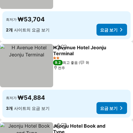
₩53,704
최저가
2개
사이트의 요금 보기
요금 보기
H Avenue Hotel Jeonju
공유
즐겨찾기에 추가
Terminal
요금 보기
2 성급
9.2
최고 좋음
9
전주
₩54,884
최저가
3개
사이트의 요금 보기
요금 보기
Jeonju Hotel Book and
공유
즐겨찾기에 추가
Type