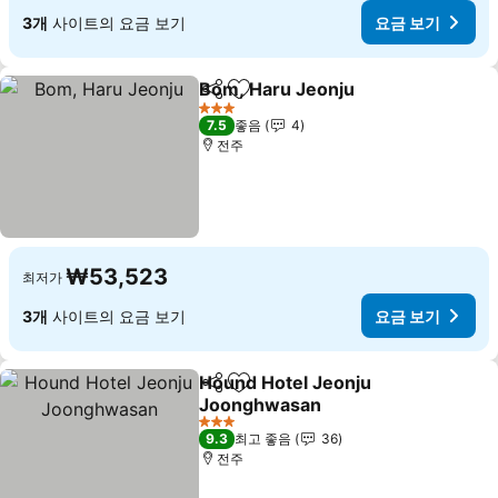
3개
사이트의 요금 보기
요금 보기
Bom, Haru Jeonju
공유
즐겨찾기에 추가
요금 보
3 성급
7.5
좋음
4
전주
₩53,523
최저가
3개
사이트의 요금 보기
요금 보기
Hound Hotel Jeonju
공유
즐겨찾기에 추가
Joonghwasan
요금 보기
3 성급
9.3
최고 좋음
36
전주