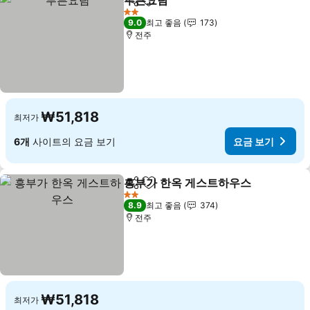
푸른요람
공유
즐겨찾기에 추가
요금 보기
2 성급
9.0
최고 좋음
173
전주
₩51,818
최저가
6개
사이트의 요금 보기
요금 보기
흥부가 한옥 게스트하우스
공유
즐겨찾기에 추가
요
2 성급
8.9
최고 좋음
374
전주
₩51,818
최저가