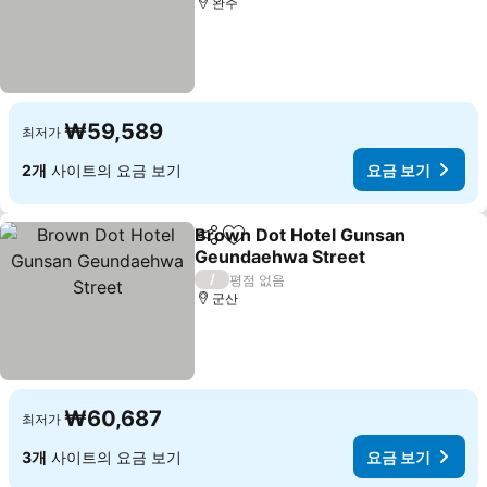
완주
₩59,589
최저가
2개
사이트의 요금 보기
요금 보기
Brown Dot Hotel Gunsan
공유
즐겨찾기에 추가
Geundaehwa Street
요금 보기
/
평점 없음
군산
₩60,687
최저가
3개
사이트의 요금 보기
요금 보기