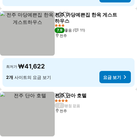
전주 마당예쁜집 한옥 게스트
공유
즐겨찾기에 추가
하우스
요금 보기
3 성급
7.9
좋음
11
전주
₩41,622
최저가
2개
사이트의 요금 보기
요금 보기
전주 단아 호텔
공유
즐겨찾기에 추가
요금 보기
4 성급
/
평점 없음
전주