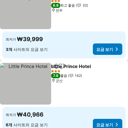
요금 보기
3 성급
8.8
최고 좋음
32
전주
₩39,999
최저가
3개
사이트의 요금 보기
요금 보기
Little Prince Hotel
공유
즐겨찾기에 추가
요금 보
3 성급
7.8
좋음
142
군산
₩40,966
최저가
6개
사이트의 요금 보기
요금 보기