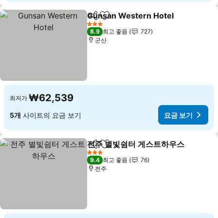
Gunsan Western Hotel
공유
즐겨찾기에 추가
요금
3 성급
8.9
최고 좋음
727
군산
₩62,539
최저가
5개
사이트의 요금 보기
요금 보기
전주 별빛쉼터 게스트하우스
공유
즐겨찾기에 추가
3 성급
9.4
최고 좋음
76
전주