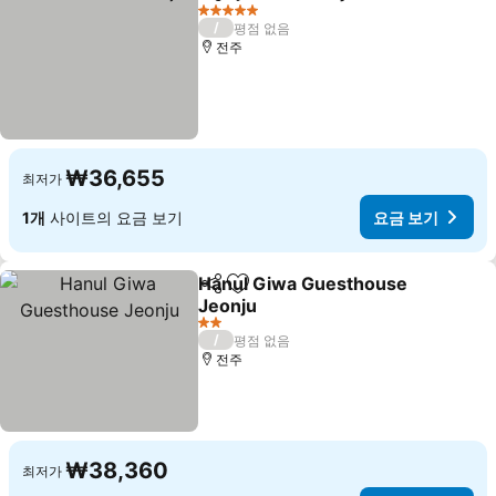
공유
즐겨찾기에 추가
요금 보
5 성급
/
평점 없음
전주
₩36,655
최저가
1개
사이트의 요금 보기
요금 보기
Hanul Giwa Guesthouse
공유
즐겨찾기에 추가
Jeonju
요금 보기
2 성급
/
평점 없음
전주
₩38,360
최저가