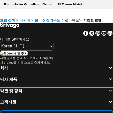
Ramada by Wyndham Gunsan
El Tower Hotel
Pungnam Tourist Hotel
Shilla Stay Jeonju Hanok Village
Wellpark Hotel Gochang
한옥혜윰
호텔 검색
아시아
한국
전라북도
전라북도의 저렴한 호텔
차칸호텔
WesternLife Hotel
Facebook
Twitter
Insta
Yo
Jeonju Wangyijimil Hanok Hotel
더클래식호텔
나라를 선택하세요
군산 라시에스타 호텔
Little Prince Hotel
N Bridge Hotel
Gloucester Hotel Jeonju
Google에 추가
Best Western Plus Jeonju Hotel
Gunsan Western Hotel
저희 결과를 쉽게 찾아보세요: Google에
서 trivago를 선호 소스로 추가하세요.
Buan Tourist Hotel
Wanzhou Yidun Hotels
회사
Hound hotel gunsan
Hanok Story Guesthouse
Jeonju Signature Hotel
ibis Styles Ambassador Jeonju City Centre
당사 제품
Dongho Beach Hotel
Paradise Hotel
약관 및 정책
Namwon Hotel
Buyongheon
Kelriponiahotel
오페라21호텔
고객지원
호텔 리버
Hotel One Byeonsan