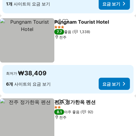
1개
사이트의 요금 보기
요금 보기
Pungnam Tourist Hotel
공유
즐겨찾기에 추가
요
3 성급
7.7
좋음
1,338
전주
₩38,409
최저가
6개
사이트의 요금 보기
요금 보기
전주 정가한옥 펜션
공유
즐겨찾기에 추가
요금 보기
2 성급
8.1
아주 좋음
92
전주