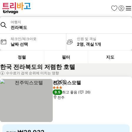
즐겨찾기
로그인
메
여행지
전라북도
체크인/체크아웃
인원 및 객실
날짜 선택
2명, 객실 1개
정렬
필터
지도
한국 전라북도의 저렴한 호텔
수수료가 검색 순위에 미치는 영향
전주믹스모텔
공유
즐겨찾기에 추가
요금 보기
3 성급
9.5
최고 좋음
26
전주