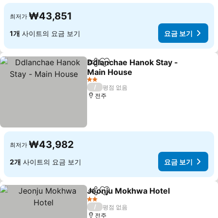
₩43,851
최저가
1개
사이트의 요금 보기
요금 보기
Ddlanchae Hanok Stay -
공유
즐겨찾기에 추가
Main House
요금 보기
2 성급
/
평점 없음
전주
₩43,982
최저가
2개
사이트의 요금 보기
요금 보기
Jeonju Mokhwa Hotel
공유
즐겨찾기에 추가
요금
2 성급
/
평점 없음
전주