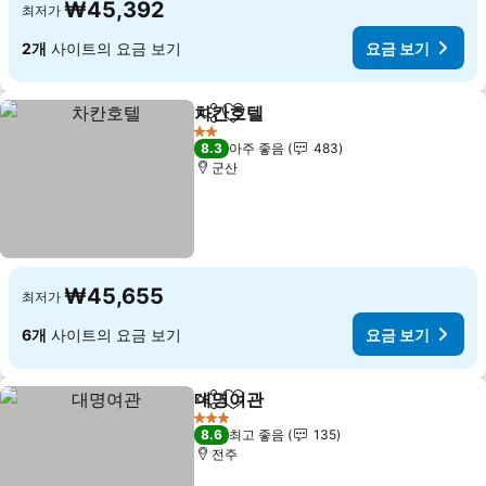
₩45,392
최저가
2개
사이트의 요금 보기
요금 보기
차칸호텔
공유
즐겨찾기에 추가
요금 보기
2 성급
8.3
아주 좋음
483
군산
₩45,655
최저가
6개
사이트의 요금 보기
요금 보기
대명여관
공유
즐겨찾기에 추가
요금 보기
3 성급
8.6
최고 좋음
135
전주