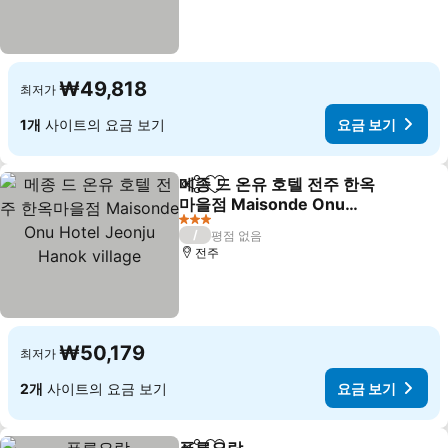
₩49,818
최저가
1개
사이트의 요금 보기
요금 보기
메종 드 온유 호텔 전주 한옥
공유
즐겨찾기에 추가
마을점 Maisonde Onu
Hotel Jeonju Hanok
요금 보기
3 성급
/
평점 없음
village
전주
₩50,179
최저가
2개
사이트의 요금 보기
요금 보기