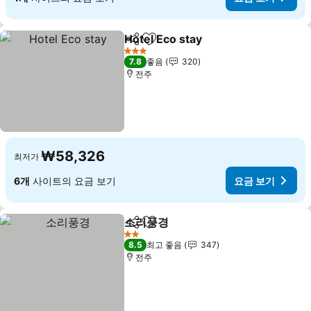
Hotel Eco stay
공유
즐겨찾기에 추가
요금 보기
3 성급
7.8
좋음
320
전주
₩58,326
최저가
6개
사이트의 요금 보기
요금 보기
소리풍경
공유
즐겨찾기에 추가
요금 보기
2 성급
8.5
최고 좋음
347
전주