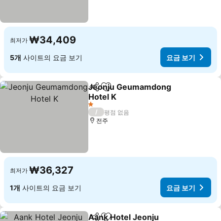
₩34,409
최저가
5개
사이트의 요금 보기
요금 보기
Jeonju Geumamdong
공유
즐겨찾기에 추가
Hotel K
요금 보기
1 성급
/
평점 없음
전주
₩36,327
최저가
1개
사이트의 요금 보기
요금 보기
Aank Hotel Jeonju