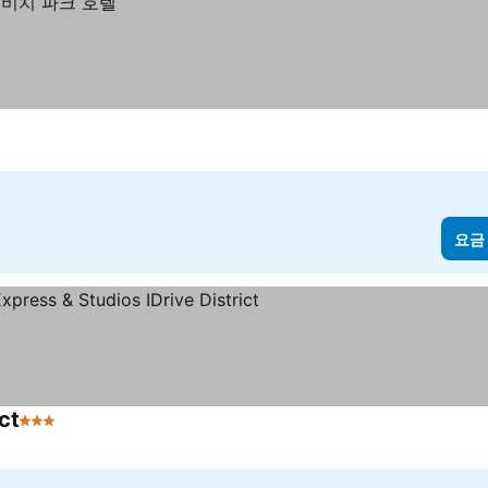
요금
ct
3 성급
요금 보기