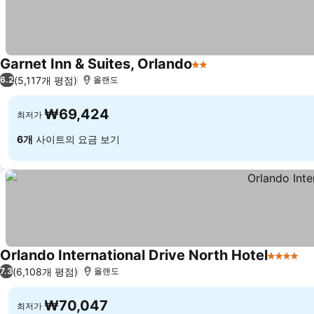
Garnet Inn & Suites, Orlando
2 성급
요금 보기
(5,117개 평점)
6.2
올랜도
₩69,424
최저가
6개
사이트의 요금 보기
Orlando International Drive North Hotel
4 성급
요
(6,108개 평점)
7.3
올랜도
₩70,047
최저가