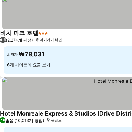
비치 파크 호텔
3 성급
요금 보기
(2,274개 평점)
6.5
마이애미 해변
₩78,031
최저가
6개
사이트의 요금 보기
Hotel Monreale Express & Studios IDrive Distri
좋음
(10,013개 평점)
7.6
올랜도