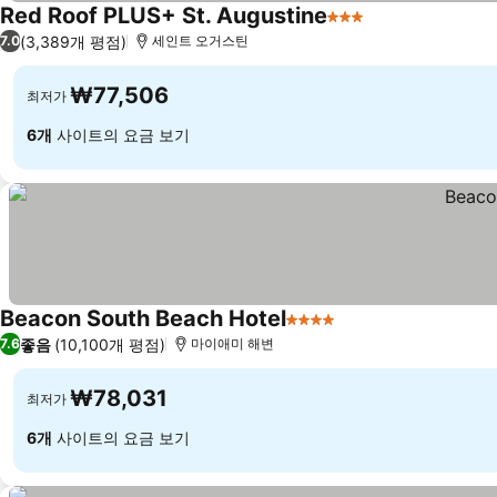
Red Roof PLUS+ St. Augustine
3 성급
요금 보기
(3,389개 평점)
7.0
세인트 오거스틴
₩77,506
최저가
6개
사이트의 요금 보기
Beacon South Beach Hotel
4 성급
요금 보기
좋음
(10,100개 평점)
7.6
마이애미 해변
₩78,031
최저가
6개
사이트의 요금 보기