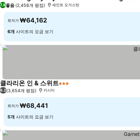
좋음
(2,458개 평점)
7.8
세인트 오거스틴
₩64,162
최저가
6개
사이트의 요금 보기
클라리온 인 & 스위트
3 성급
요금 보기
(3,654개 평점)
6.2
키시미
₩68,441
최저가
5개
사이트의 요금 보기