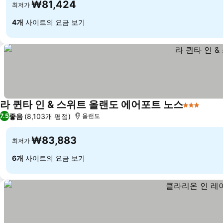
₩81,424
최저가
4개
사이트의 요금 보기
라 퀸타 인 & 스위트 올랜도 에어포트 노스
3 성급
요금 
좋음
(8,103개 평점)
7.5
올랜도
₩83,883
최저가
6개
사이트의 요금 보기