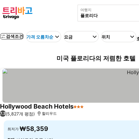
여행지
검색조건
가격 오름차순
요금
위치
미국 플로리다의 저렴한 호텔
Hollywood Beach Hotels
3 성급
요금 보기
(5,827개 평점)
7.3
할리우드
₩58,359
최저가