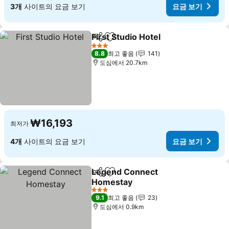
3개
사이트의 요금 보기
요금 보기
First Studio Hotel
공유
즐겨찾기에 추가
요금 보기
3 성급
8.8
최고 좋음
141
도심에서 20.7km
₩16,193
최저가
4개
사이트의 요금 보기
요금 보기
Legend Connect
공유
즐겨찾기에 추가
Homestay
요금 보기
3 성급
9.1
최고 좋음
23
도심에서 0.9km