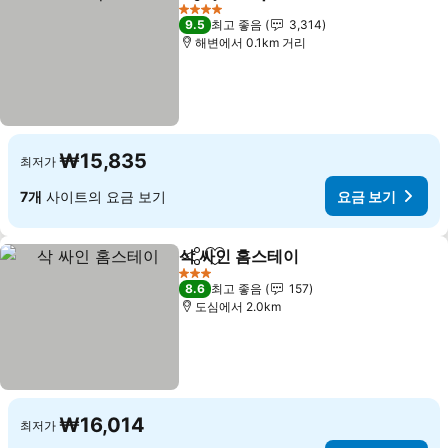
공유
즐겨찾기에 추가
요금 
4 성급
9.5
최고 좋음
3,314
해변에서 0.1km 거리
₩15,835
최저가
7개
사이트의 요금 보기
요금 보기
삭 싸인 홈스테이
공유
즐겨찾기에 추가
요금 보기
3 성급
8.6
최고 좋음
157
도심에서 2.0km
₩16,014
최저가