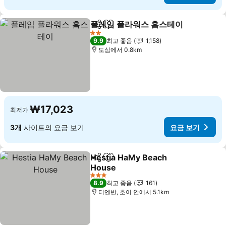
플레임 플라워스 홈스테이
공유
즐겨찾기에 추가
요
2 성급
9.9
최고 좋음
1,158
도심에서 0.8km
₩17,023
최저가
3개
사이트의 요금 보기
요금 보기
Hestia HaMy Beach
공유
즐겨찾기에 추가
House
요금 보기
3 성급
8.9
최고 좋음
161
디엔반, 호이 안에서 5.1km