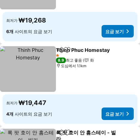
₩19,268
최저가
6개
사이트의 요금 보기
요금 보기
Thinh Phuc Homestay
공유
즐겨찾기에 추가
요금
1 성급
8.9
최고 좋음
8
도심에서 1.1km
₩19,447
최저가
4개
사이트의 요금 보기
요금 보기
록 팟 호이 안 홈스테이 - 빌
공유
즐겨찾기에 추가
라