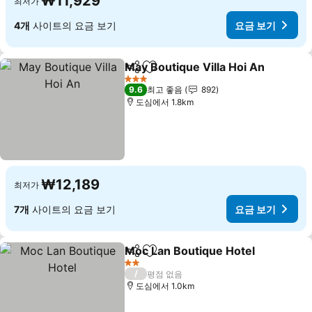
₩11,929
최저가
4개
사이트의 요금 보기
요금 보기
May Boutique Villa Hoi An
공유
즐겨찾기에 추가
3 성급
9.6
최고 좋음
892
도심에서 1.8km
₩12,189
최저가
7개
사이트의 요금 보기
요금 보기
Moc Lan Boutique Hotel
공유
즐겨찾기에 추가
요
2 성급
/
평점 없음
도심에서 1.0km