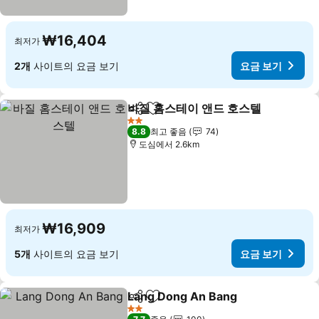
₩16,404
최저가
2개
사이트의 요금 보기
요금 보기
바질 홈스테이 앤드 호스텔
공유
즐겨찾기에 추가
요
2 성급
8.8
최고 좋음
74
도심에서 2.6km
₩16,909
최저가
5개
사이트의 요금 보기
요금 보기
Lang Dong An Bang
공유
즐겨찾기에 추가
요금 
2 성급