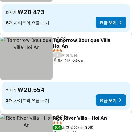
₩20,473
최저가
6개
사이트의 요금 보기
요금 보기
Tomorrow Boutique Villa
공유
즐겨찾기에 추가
Hoi An
요금 보기
3 성급
/
평점 없음
도심에서 0.8km
₩20,554
최저가
3개
사이트의 요금 보기
요금 보기
Rice River Villa - Hoi An
공유
즐겨찾기에 추가
요
3 성급
9.4
최고 좋음
306