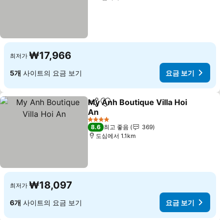
₩17,966
최저가
5개
사이트의 요금 보기
요금 보기
My Anh Boutique Villa Hoi
공유
즐겨찾기에 추가
An
요금 보기
4 성급
8.6
최고 좋음
369
도심에서 1.1km
₩18,097
최저가
6개
사이트의 요금 보기
요금 보기