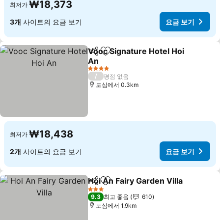
₩18,373
최저가
3개
사이트의 요금 보기
요금 보기
Vooc Signature Hotel Hoi
공유
즐겨찾기에 추가
An
요금 보기
4 성급
/
평점 없음
도심에서 0.3km
₩18,438
최저가
2개
사이트의 요금 보기
요금 보기
Hoi An Fairy Garden Villa
공유
즐겨찾기에 추가
3 성급
9.3
최고 좋음
610
도심에서 1.9km