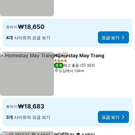
₩18,650
최저가
4개
사이트의 요금 보기
요금 보기
Homestay May Trang
공유
즐겨찾기에 추가
요금
4 성급
8.9
최고 좋음
923
도심에서 1.0km
₩18,683
최저가
3개
사이트의 요금 보기
요금 보기