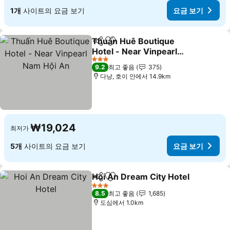
1개
사이트의 요금 보기
요금 보기
Thuấn Huê Boutique
공유
즐겨찾기에 추가
Hotel - Near Vinpearl
Nam Hội An
요금 보기
3 성급
9.2
최고 좋음
375
다낭, 호이 안에서 14.9km
₩19,024
최저가
5개
사이트의 요금 보기
요금 보기
Hoi An Dream City Hotel
공유
즐겨찾기에 추가
요
3 성급
8.5
최고 좋음
1,685
도심에서 1.0km