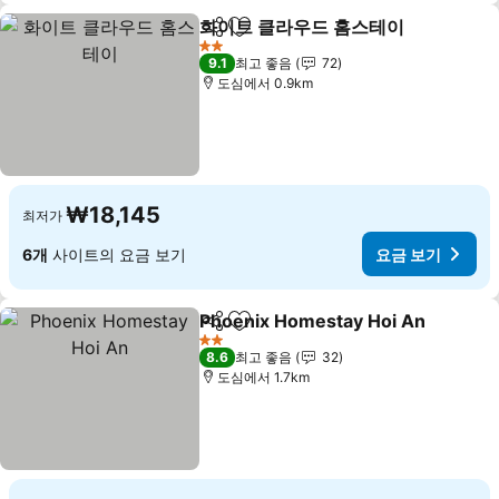
화이트 클라우드 홈스테이
공유
즐겨찾기에 추가
요
2 성급
9.1
최고 좋음
72
도심에서 0.9km
₩18,145
최저가
6개
사이트의 요금 보기
요금 보기
Phoenix Homestay Hoi An
공유
즐겨찾기에 추가
2 성급
8.6
최고 좋음
32
도심에서 1.7km