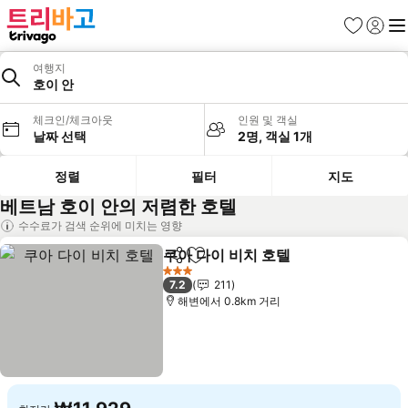
즐겨찾기
로그인
메
여행지
호이 안
체크인/체크아웃
인원 및 객실
날짜 선택
2명, 객실 1개
정렬
필터
지도
베트남 호이 안의 저렴한 호텔
수수료가 검색 순위에 미치는 영향
쿠아 다이 비치 호텔
공유
즐겨찾기에 추가
요금 보
3 성급
7.2
211
해변에서 0.8km 거리