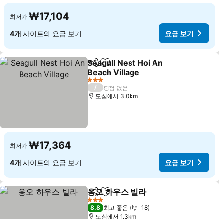
₩17,104
최저가
4개
사이트의 요금 보기
요금 보기
Seagull Nest Hoi An
공유
즐겨찾기에 추가
Beach Village
요금 보기
3 성급
/
평점 없음
도심에서 3.0km
₩17,364
최저가
4개
사이트의 요금 보기
요금 보기
응오 하우스 빌라
공유
즐겨찾기에 추가
요금 보기
3 성급
8.8
최고 좋음
18
도심에서 1.3km