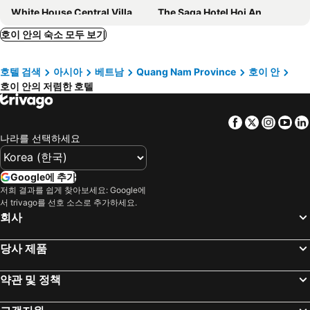
White House Central Villa
The Saga Hotel Hoi An
Cozy An Boutique Hotel Hoian
코지 호이안 부티크 빌라
호이 안의 숙소 모두 보기
Lasenta Boutique Hotel Hoian
Hoi An Aurora Riverside Hotel and Spa
호텔 검색
아시아
베트남
Quang Nam Province
호이 안
Little Riverside Hoi An . A Luxury Hotel & Spa
Anio Boutique Hotel Hoian
호이 안의 저렴한 호텔
Grand Sunrise Palace Hoi An
Hoi An Central Boutique Hotel & Spa
Soluna D'Annam - The Art of Hoi An Relaxation
Wyndham Garden Hoi An Cua Dai Beach
Facebook
Twitter
Insta
Yo
Little Oasis - An Eco Friendly Hotel & Spa
Vinh Hung Old Town Hotel
나라를 선택하세요
Allegro Hoi An . A Little Luxury Hotel & Spa
Laluna Hoi An Riverside Hotel & Spa
White Lotus Hotel Hoian
Lantana Boutique Hoi An Hotel
Google에 추가
저희 결과를 쉽게 찾아보세요: Google에
리틀 타운 빌라
Hoi An Green Apple Hotel
서 trivago를 선호 소스로 추가하세요.
Hoi An Golden Holiday Elite
Wyndham Hoi An Royal Beachfront Resort & Villas
회사
바이아 부티크 호텔 호이안
바나나 가든 빌라
당사 제품
로열 리버사이드 호이안 호텔
Little Hoi An . A Boutique Hotel & Spa
Reu Boutique Hotel
Aira Boutique Hoi An
약관 및 정책
호이안 이모션 빌라
Muong Thanh Holiday Hoi An Hotel