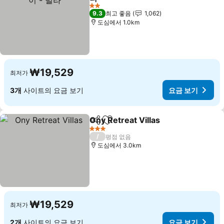
요금 보기
2 성급
9.3
최고 좋음
1,062
도심에서 1.0km
₩19,529
최저가
3개
사이트의 요금 보기
요금 보기
Ony Retreat Villas
공유
즐겨찾기에 추가
요금 보
3 성급
/
평점 없음
도심에서 3.0km
₩19,529
최저가
2개
사이트의 요금 보기
요금 보기