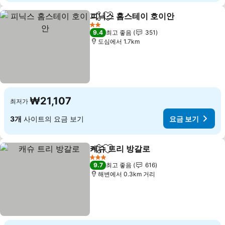
피닉스 홈스테이 호이안
공유
즐겨찾기에 추가
요금
2 성급
9.4
최고 좋음
351
도심에서 1.7km
₩21,107
최저가
3개
사이트의 요금 보기
요금 보기
캐슈 트리 방갈로
공유
즐겨찾기에 추가
요금 보기
3 성급
9.7
최고 좋음
616
해변에서 0.3km 거리