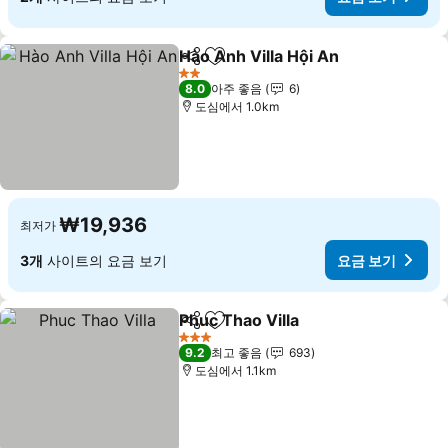
Hào Anh Villa Hội An
공유
즐겨찾기에 추가
요금 
2 성급
8.0
아주 좋음
6
도심에서 1.0km
₩19,936
최저가
3개
사이트의 요금 보기
요금 보기
Phuc Thao Villa
공유
즐겨찾기에 추가
요금 보기
3 성급
9.2
최고 좋음
693
도심에서 1.1km