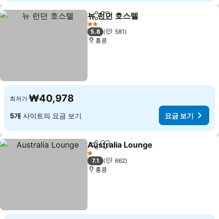
뉴 런던 호스텔
공유
즐겨찾기에 추가
2 성급
5.8
581
홍콩
₩40,978
최저가
5개
사이트의 요금 보기
요금 보기
Australia Lounge
공유
즐겨찾기에 추가
1 성급
7.1
662
홍콩