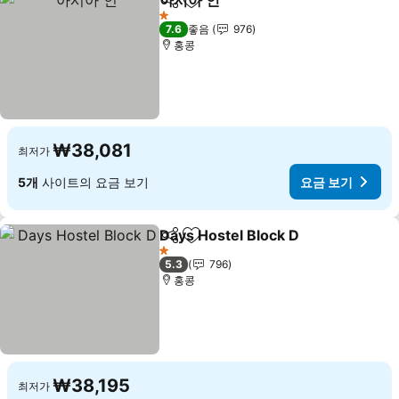
아시아 인
공유
즐겨찾기에 추가
1 성급
7.6
좋음
976
홍콩
₩38,081
최저가
5개
사이트의 요금 보기
요금 보기
Days Hostel Block D
공유
즐겨찾기에 추가
1 성급
5.3
796
홍콩
₩38,195
최저가