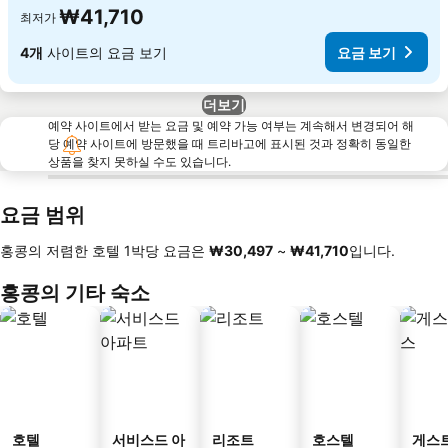
₩41,710
최저가
4개
사이트의 요금 보기
요금 보기
더보기
예약 사이트에서 받는 요금 및 예약 가능 여부는 계속해서 변경되어 해
당 예약 사이트에 방문했을 때 트리바고에 표시된 것과 정확히 동일한
상품을 찾지 못하실 수도 있습니다.
요금 범위
홍콩의 저렴한 호텔 1박당 요금은
‎₩30,497
~
‎₩41,710
입니다.
홍콩의 기타 숙소
호텔
서비스드 아
리조트
호스텔
게스