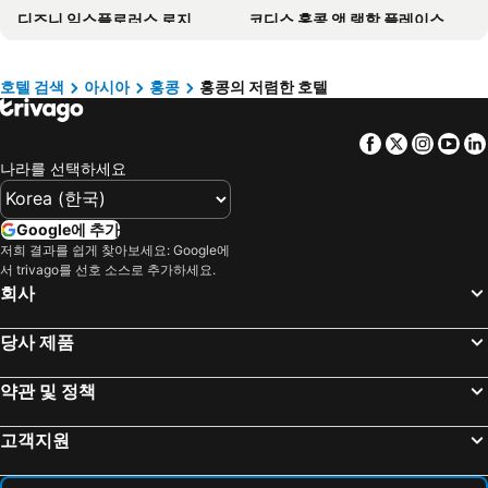
디즈니 익스플로러스 로지
코디스 홍콩 앳 랭함 플레이스
The Royal Garden
비숍 레이 인터내셔널 하우스
메트로파크 호텔 몽콕
마르코 폴로 홍콩 호텔
호텔 검색
아시아
홍콩
홍콩의 저렴한 호텔
홍콩 스카이시티 메리어트 호텔
Grand Hyatt Hong Kong
Facebook
Twitter
Insta
Yo
The Langham, Hong Kong
Regala Skycity Hotel
나라를 선택하세요
Sheraton Hong Kong Hotel & Towers
리갈 에어포트 호텔
Kerry Hotel, Hong Kong
Harbour Plaza 8 Degrees
Google에 추가
Kowloon Shangri-La, Hong Kong
Holiday Inn Golden Mile Hong Kong By Ihg
저희 결과를 쉽게 찾아보세요: Google에
서 trivago를 선호 소스로 추가하세요.
호텔 아이콘
Harbour Grand Hong Kong
회사
팬다 호텔
홍콩 골드 코스트 호텔
Hyatt Centric Victoria Harbour Hong Kong
미라 홍콩
당사 제품
디즈니스 헐리우드 호텔
Intercontinental Hotels Grand Stanford Hong Kong By Ihg
약관 및 정책
베스트 웨스턴 플러스 호텔 홍콩
리갈 카오룽 호텔
Eaton Hk
Harbour Grand Kowloon
고객지원
The Luxe Manor
The Cityview