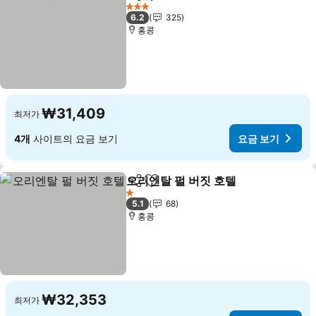
공유
즐겨찾기에 추가
3 성급
6.2
325
홍콩
₩31,409
최저가
4개
사이트의 요금 보기
요금 보기
오리엔탈 펄 버짓 호텔
공유
즐겨찾기에 추가
1 성급
5.1
68
홍콩
₩32,353
최저가