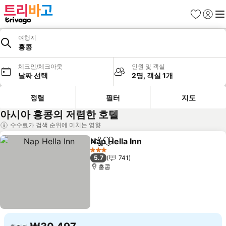
즐겨찾기
로그인
메
여행지
홍콩
체크인/체크아웃
인원 및 객실
날짜 선택
2명, 객실 1개
정렬
필터
지도
아시아 홍콩의 저렴한 호텔
수수료가 검색 순위에 미치는 영향
Nap Hella Inn
공유
즐겨찾기에 추가
3 성급
5.7
741
홍콩