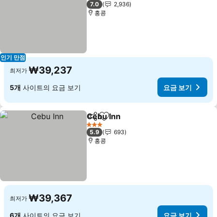
1 성급
7.0
2,936
홍콩
인기 만점
₩39,237
최저가
5개
사이트의 요금 보기
요금 보기
Cebu Inn
공유
즐겨찾기에 추가
3 성급
5.9
693
홍콩
₩39,367
최저가
6개
사이트의 요금 보기
요금 보기