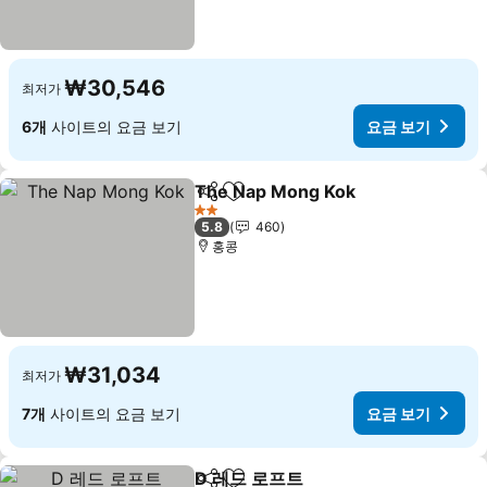
₩30,546
최저가
6개
사이트의 요금 보기
요금 보기
The Nap Mong Kok
공유
즐겨찾기에 추가
2 성급
5.8
460
홍콩
₩31,034
최저가
7개
사이트의 요금 보기
요금 보기
D 레드 로프트