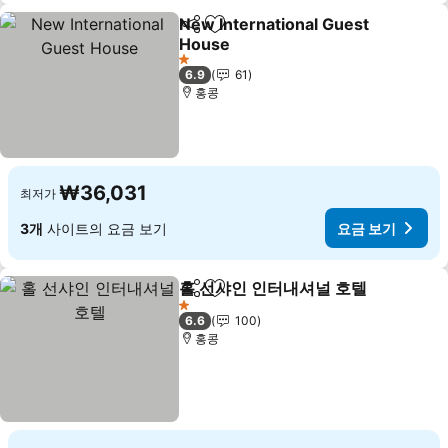
New International Guest
공유
즐겨찾기에 추가
House
1 성급
6.9
61
홍콩
₩36,031
최저가
3개
사이트의 요금 보기
요금 보기
홀 선샤인 인터내셔널 호텔
공유
즐겨찾기에 추가
1 성급
6.6
100
홍콩