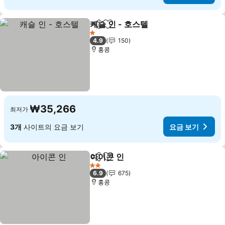
캐슬 인 - 호스텔
공유
즐겨찾기에 추가
1 성급
4.9
150
홍콩
₩35,266
최저가
3개
사이트의 요금 보기
요금 보기
아이콘 인
공유
즐겨찾기에 추가
2 성급
6.9
675
홍콩