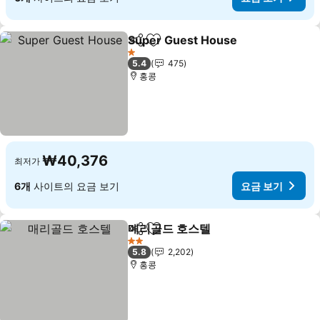
Super Guest House
공유
즐겨찾기에 추가
1 성급
5.4
475
홍콩
₩40,376
최저가
6개
사이트의 요금 보기
요금 보기
매리골드 호스텔
공유
즐겨찾기에 추가
2 성급
5.8
2,202
홍콩