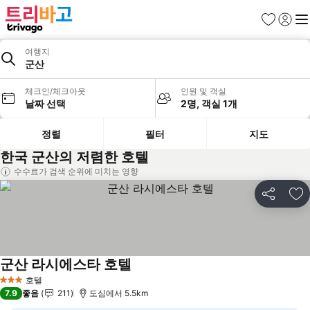
즐겨찾기
로그인
메
여행지
군산
체크인/체크아웃
인원 및 객실
날짜 선택
2명, 객실 1개
정렬
필터
지도
한국 군산의 저렴한 호텔
수수료가 검색 순위에 미치는 영향
공유
즐
군산 라시에스타 호텔
요금 보기
호텔
3 성급
7.9
좋음
211
도심에서 5.5km