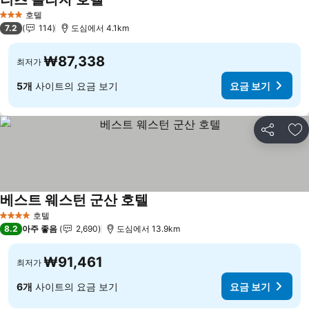
요금 보기
호텔
3 성급
7.2
114
도심에서 4.1km
₩87,338
최저가
5개
사이트의 요금 보기
요금 보기
공유
즐
베스트 웨스턴 군산 호텔
요금 보기
호텔
4 성급
8.2
아주 좋음
2,690
도심에서 13.9km
₩91,461
최저가
6개
사이트의 요금 보기
요금 보기