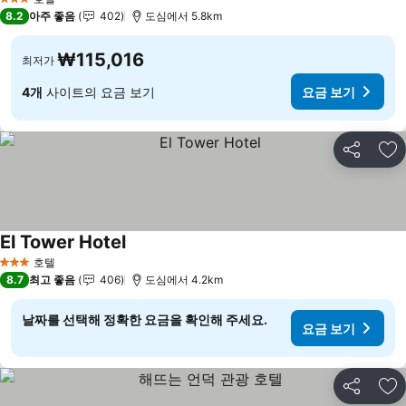
3 성급
8.2
아주 좋음
402
도심에서 5.8km
₩115,016
최저가
4개
사이트의 요금 보기
요금 보기
공유
즐
El Tower Hotel
요금 보기
호텔
3 성급
8.7
최고 좋음
406
도심에서 4.2km
날짜를 선택해 정확한 요금을 확인해 주세요.
요금 보기
공유
즐