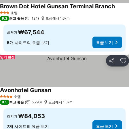
Brown Dot Hotel Gunsan Terminal Branch
요금 
호텔
3 성급
9.2
최고 좋음
124
도심에서 1.6km
₩67,544
최저가
5개
사이트의 요금 보기
요금 보기
인기 만점
공유
즐
Avonhotel Gunsan
요금 보기
호텔
4 성급
8.5
최고 좋음
5,296
도심에서 1.5km
₩84,053
최저가
7개
사이트의 요금 보기
요금 보기