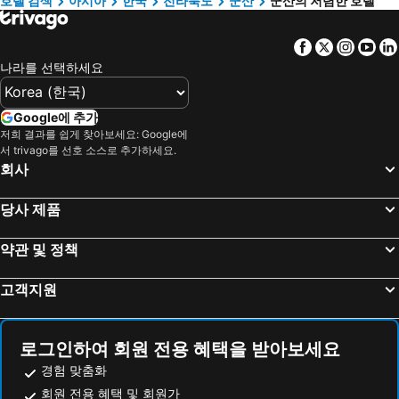
호텔 검색
아시아
한국
전라북도
군산
군산의 저렴한 호텔
Hotelnaun Gunsan Hotel Naun
리츠 플라자 호텔
Rings Hotel
해뜨는 언덕 관광 호텔
Facebook
Twitter
Insta
Yo
비앙호텔
메르시 모텔
나라를 선택하세요
Tabkeulraudeuhotel Igsan
Welcome Tourist Hotel
트윈스 호텔
Gunsan Hotel Box
Google에 추가
익산 마리 호텔
H Drive Hotel
저희 결과를 쉽게 찾아보세요: Google에
서 trivago를 선호 소스로 추가하세요.
Casamila Motel
Number One
회사
Alice House
화담여관 - 호스텔
당사 제품
비타민호텔
사이버모텔
Seocheon Dalbam Hotel
Gunsan Hasen Hotel
약관 및 정책
Brown Dot Hotel Gunsan Geundaehwa Street
Mansion Bridge Gunsan
예스 모텔
Hotel Iksan
고객지원
Gunsan Ensemble Motel
오스카 스위트 호텔
애플 트리 호텔 군산
호텔 아네스빌
로그인하여 회원 전용 혜택을 받아보세요
타워팰리스관광호텔
폭스관광호텔
경험 맞춤화
테마 모텔
썸호텔
회원 전용 혜택 및 회원가