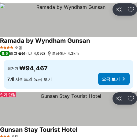
공유
즐
Ramada by Wyndham Gunsan
요금 보기
호텔
4 성급
8.5
최고 좋음
4,092
도심에서 4.3km
₩94,467
최저가
7개
사이트의 요금 보기
요금 보기
인기 만점
공유
즐
Gunsan Stay Tourist Hotel
요금 보기
호텔