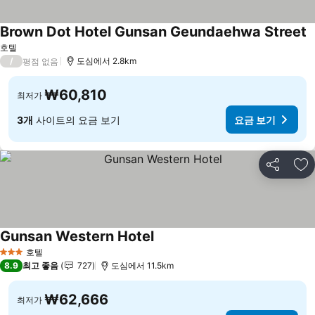
Brown Dot Hotel Gunsan Geundaehwa Street
호텔
/
도심에서 2.8km
평점 없음
₩60,810
최저가
3개
사이트의 요금 보기
요금 보기
공유
즐
Gunsan Western Hotel
요금 보기
호텔
3 성급
8.9
최고 좋음
727
도심에서 11.5km
₩62,666
최저가