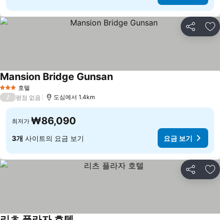
공유
즐
Mansion Bridge Gunsan
요금 보기
호텔
3 성급
/
도심에서 1.4km
평점 없음
₩86,090
최저가
3개
사이트의 요금 보기
요금 보기
공유
즐
리츠 플라자 호텔