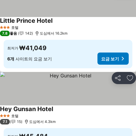
Little Prince Hotel
요금 보기
호텔
3 성급
7.8
좋음
142
도심에서 16.2km
₩41,049
최저가
6개
사이트의 요금 보기
요금 보기
공유
즐
Hey Gunsan Hotel
요금 보기
호텔
3 성급
7.1
15
도심에서 4.3km