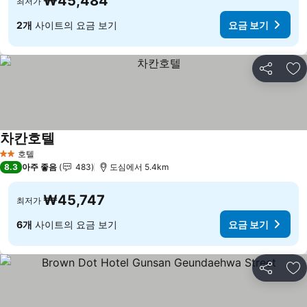
₩45,484
최저가
2개
사이트의 요금 보기
요금 보기
공유
즐
차칸호텔
요금 보기
호텔
2 성급
8.3
아주 좋음
483
도심에서 5.4km
₩45,747
최저가
6개
사이트의 요금 보기
요금 보기
공유
즐