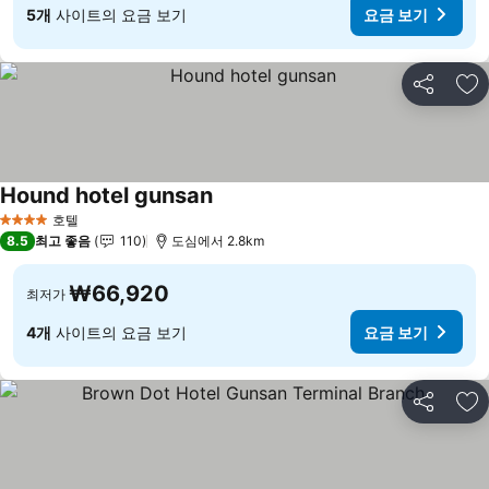
5개
사이트의 요금 보기
요금 보기
공유
즐
Hound hotel gunsan
요금 보기
호텔
4 성급
8.5
최고 좋음
110
도심에서 2.8km
₩66,920
최저가
4개
사이트의 요금 보기
요금 보기
공유
즐