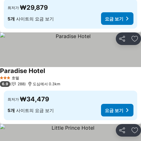
₩29,879
최저가
5개
사이트의 요금 보기
요금 보기
공유
즐
Paradise Hotel
요금 보기
호텔
3 성급
6.9
288
도심에서 0.3km
₩34,479
최저가
5개
사이트의 요금 보기
요금 보기
공유
즐