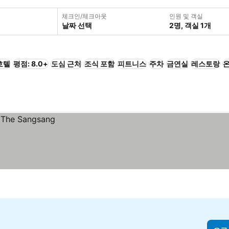
체크인/체크아웃
인원 및 객실
날짜 선택
2명, 객실 1개
호텔
평점: 8.0+
도심 근처
조식 포함
피트니스
주차
금연실
레스토랑
온