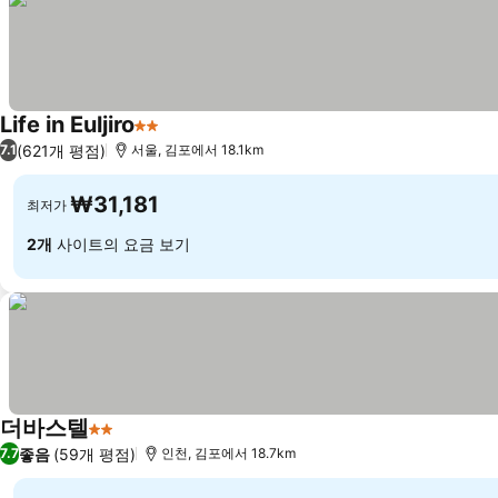
Life in Euljiro
2 성급
(621개 평점)
7.1
서울, 김포에서 18.1km
₩31,181
최저가
2개
사이트의 요금 보기
더바스텔
2 성급
좋음
(59개 평점)
7.7
인천, 김포에서 18.7km