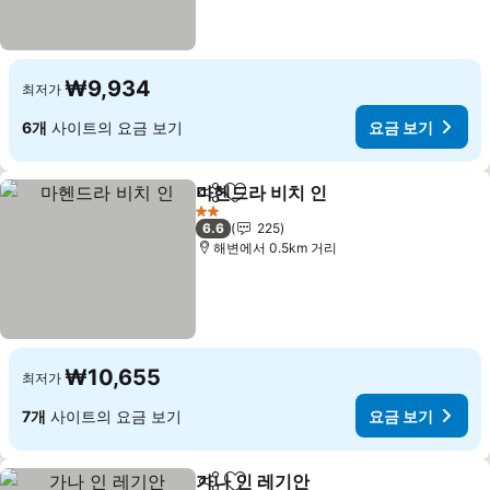
₩9,934
최저가
6개
사이트의 요금 보기
요금 보기
마헨드라 비치 인
공유
즐겨찾기에 추가
2 성급
6.6
225
해변에서 0.5km 거리
₩10,655
최저가
7개
사이트의 요금 보기
요금 보기
가나 인 레기안