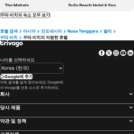
The Mahata
Sulis Beach Hotel & Spa
포 포인츠 바이 쉐라톤 발리, 쿠타
힐튼 가든 인 발리 응우라 라이 에어포트
꾸따 비치의 숙소 모두 보기
MAMAKA by Ovolo
페어필드 바이 메리어트 발리 레기안
호텔 검색
아시아
인도네시아
Nusa Tenggara
발리
더 카나, 쿠타
The Stones Hotel - Legian Bali
꾸따 비치
꾸따 비치의 저렴한 호텔
AYANA Segara Bali
하드록 호텔 발리
Holiday Inn Express Baruna Bali By Ihg
Novotel Bali Ngurah Rai Airport
Facebook
Twitter
Insta
Yo
Chesa Canggu
디 원 르기안
나라를 선택하세요
Amnaya Resort Kuta
원 일레븐
아디 자야 호텔
더블-식스 럭셔리 호텔
Google에 추가
저희 결과를 쉽게 찾아보세요: Google에
Fairfield by Marriott Bali South Kuta
The Kuta Beach Heritage Hotel Bali - Managed by Accor
서 trivago를 선호 소스로 추가하세요.
Lloyd's Inn Bali
Fairfield by Marriott Bali Kuta Sunset Road
회사
The Akmani Legian
TS Suites Seminyak
당사 제품
Kuta Beach Hotel
라드하 발리 호텔
망가르 인도네시아 호텔 & 레지던스
The Anvaya Beach Resort Bali
약관 및 정책
Wina Holiday Villa Kuta Bali
쿠타 센트럴 파크 호텔