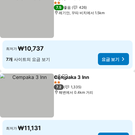
공유
즐겨찾기에 추가
2 성급
7.5
좋음
426
레기안, 꾸따 비치에서 1.5km
₩10,737
최저가
7개
사이트의 요금 보기
요금 보기
Cempaka 3 Inn
공유
즐겨찾기에 추가
2 성급
7.2
1,335
해변에서 0.4km 거리
₩11,131
최저가