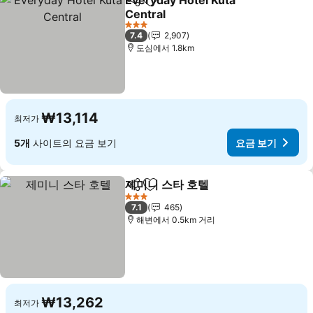
Everyday Hotel Kuta
공유
즐겨찾기에 추가
Central
3 성급
7.4
2,907
도심에서 1.8km
₩13,114
최저가
5개
사이트의 요금 보기
요금 보기
제미니 스타 호텔
공유
즐겨찾기에 추가
3 성급
7.1
465
해변에서 0.5km 거리
₩13,262
최저가