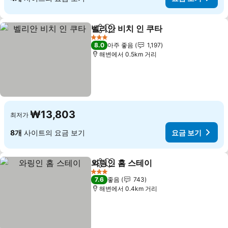
벨리안 비치 인 쿠타
공유
즐겨찾기에 추가
3 성급
8.0
아주 좋음
1,197
해변에서 0.5km 거리
₩13,803
최저가
8개
사이트의 요금 보기
요금 보기
와링인 홈 스테이
공유
즐겨찾기에 추가
3 성급
7.6
좋음
743
해변에서 0.4km 거리