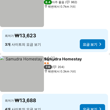
3 성급
8.4
아주 좋음
962
해변에서 0.7km 거리
₩13,623
최저가
3개
사이트의 요금 보기
요금 보기
Samudra Homestay
공유
즐겨찾기에 추가
2 성급
7.0
204
해변에서 0.3km 거리
₩13,688
최저가
4개
사이트의 요금 보기
요금 보기