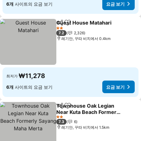
6개
사이트의 요금 보기
요금 보기
Guest House Matahari
공유
즐겨찾기에 추가
2 성급
7.2
2,326
레기안, 꾸따 비치에서 0.4km
₩11,278
최저가
6개
사이트의 요금 보기
요금 보기
Townhouse Oak Legian
공유
즐겨찾기에 추가
Near Kuta Beach Formerly
Sayang Maha Merta
2 성급
7.3
6
레기안, 꾸따 비치에서 1.5km