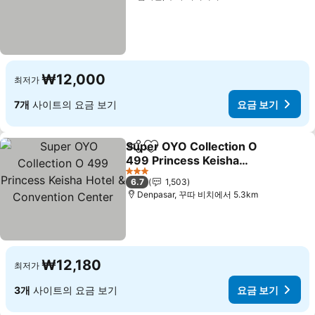
₩12,000
최저가
7개
사이트의 요금 보기
요금 보기
Super OYO Collection O
공유
즐겨찾기에 추가
499 Princess Keisha
Hotel & Convention
3 성급
6.7
1,503
Center
Denpasar, 꾸따 비치에서 5.3km
₩12,180
최저가
3개
사이트의 요금 보기
요금 보기