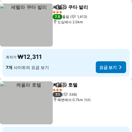
세렐라 쿠타 발리
공유
즐겨찾기에 추가
3 성급
7.5
좋음
1,413
도심에서 2.0km
₩12,311
최저가
7개
사이트의 요금 보기
요금 보기
케올라 호텔
공유
즐겨찾기에 추가
3 성급
7.1
536
해변에서 0.7km 거리