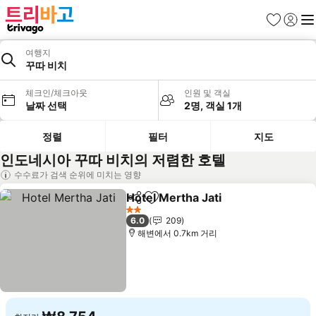
즐겨찾기
로그인
메
여행지
꾸따 비치
체크인/체크아웃
인원 및 객실
날짜 선택
2명, 객실 1개
정렬
필터
지도
인도네시아 꾸따 비치의 저렴한 호텔
수수료가 검색 순위에 미치는 영향
Hotel Mertha Jati
공유
즐겨찾기에 추가
2 성급
6.0
209
해변에서 0.7km 거리