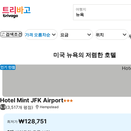
여행지
검색조건
가격 오름차순
요금
위치
미국 뉴욕의 저렴한 호텔
인기 만점
Hotel Mint JFK Airport
3 성급
요금 보기
(3,517개 평점)
5.3
Hempstead
₩128,751
최저가