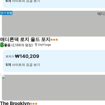
6개
사이트의 요금 보기
인기 만점
애디론댁 로지 올드 포지
3 성급
요금 보기
좋음
(2,188개 평점)
7.7
Old Forge
₩140,209
최저가
5개
사이트의 요금 보기
The Brooklyn