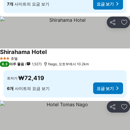
7개
사이트의 요금 보기
요금 보기
공유
즐
Shirahama Hotel
호텔
3 성급
8.3
아주 좋음
1,527
Nago, 모토부에서 10.2km
₩72,419
최저가
6개
사이트의 요금 보기
요금 보기
공유
즐