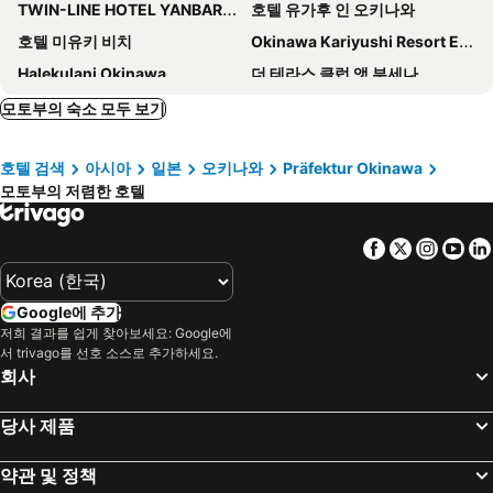
TWIN-LINE HOTEL YANBARU OKINAWA JAPAN
호텔 유가후 인 오키나와
호텔 미유키 비치
Okinawa Kariyushi Resort EXES Onna
Halekulani Okinawa
더 테라스 클럽 앳 부세나
Green Rich Hotel Okinawa Nago
Best Western Okinawa Kouki Beach
모토부의 숙소 모두 보기
더 풀리조트 오키나와
미유키 하마바루 리조트
호텔 검색
아시아
일본
오키나와
Präfektur Okinawa
Royal View Hotel Churaumi
Marea Resort Motobu
모토부의 저렴한 호텔
호시 노 테라스 모토부 야마자토
Lieta Nakayama
온 더 비치 루이
Sunset Resort Canphou
Facebook
Twitter
Insta
Yo
Kariyushi LCH. Resort
Phoenix Park Hotel
위스티리어 콘도미니엄 리조트
The Ritz-Carlton, Okinawa
Google에 추가
Low Cost Resort Manza Beach
Ocean View in Kibogaoka
저희 결과를 쉽게 찾아보세요: Google에
서 trivago를 선호 소스로 추가하세요.
Hotel Peace Island Nago
Hotel Route Inn Nago
회사
POOL VILLA KOURIJIMA by COLDIO
유히나
당사 제품
더 아타 테라스 클럽 타워스
Super Hotel Okinawa Nago
Resort Hotel Bel Paraiso
Odysis Onna Resort Hotel
약관 및 정책
The Pool & Sauna Villa MOTOBU
Hotel Sakurano Familia Nago