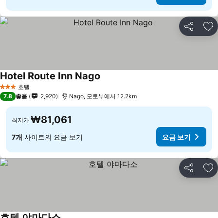
공유
즐
Hotel Route Inn Nago
호텔
3 성급
7.8
좋음
2,920
Nago, 모토부에서 12.2km
₩81,061
최저가
7개
사이트의 요금 보기
요금 보기
공유
즐
호텔 야마다소