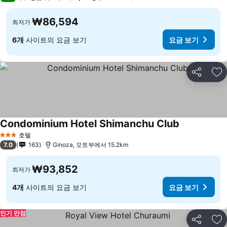
₩86,594
최저가
6개
사이트의 요금 보기
요금 보기
공유
즐
Condominium Hotel Shimanchu Club
호텔
3 성급
7.0
163
Ginoza, 모토부에서 15.2km
₩93,852
최저가
4개
사이트의 요금 보기
요금 보기
인기 만점
공유
즐