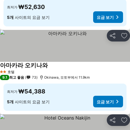
₩52,630
최저가
5개
사이트의 요금 보기
요금 보기
공유
즐
아마카라 오키나와
호텔
2 성급
9.1
최고 좋음
73
Okinawa, 모토부에서 11.9km
₩54,388
최저가
5개
사이트의 요금 보기
요금 보기
공유
즐