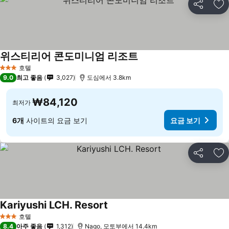
공유
즐
위스티리어 콘도미니엄 리조트
호텔
3 성급
9.0
최고 좋음
3,027
도심에서 3.8km
₩84,120
최저가
6개
사이트의 요금 보기
요금 보기
공유
즐
Kariyushi LCH. Resort
호텔
3 성급
8.4
아주 좋음
1,312
Nago, 모토부에서 14.4km