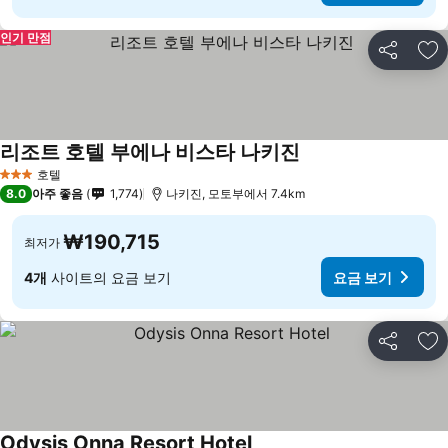
인기 만점
공유
즐
리조트 호텔 부에나 비스타 나키진
호텔
3 성급
8.0
아주 좋음
1,774
나키진, 모토부에서 7.4km
₩190,715
최저가
4개
사이트의 요금 보기
요금 보기
공유
즐
Odysis Onna Resort Hotel