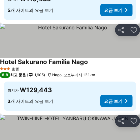
5개
사이트의 요금 보기
요금 보기
공유
즐
Hotel Sakurano Familia Nago
호텔
3 성급
8.8
최고 좋음
1,905
Nago, 모토부에서 12.1km
₩129,443
최저가
3개
사이트의 요금 보기
요금 보기
공유
즐