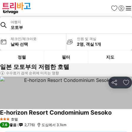
즐겨찾기
로그인
메
여행지
모토부
체크인/체크아웃
인원 및 객실
날짜 선택
2명, 객실 1개
정렬
필터
지도
일본 모토부의 저렴한 호텔
수수료가 검색 순위에 미치는 영향
공유
즐
E-horizon Resort Condominium Sesoko
호텔
3 성급
7.6
좋음
2,776
도심에서 3.1km