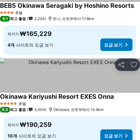
BEB5 Okinawa Seragaki by Hoshino Resorts
호텔
4 성급
9.1
최고 좋음
2,224
온나, 모토부에서 17.6km
₩165,229
최저가
4개
사이트의 요금 보기
요금 보기
공유
즐
Okinawa Kariyushi Resort EXES Onna
호텔
5 성급
9.2
최고 좋음
3,504
Okinawa, 모토부에서 14.9km
₩190,259
최저가
10개
사이트의 요금 보기
요금 보기