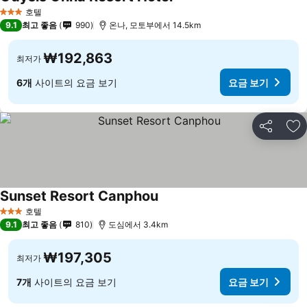
호텔
3 성급
9.1
최고 좋음
990
온나, 모토부에서 14.5km
₩192,863
최저가
6개
사이트의 요금 보기
요금 보기
공유
즐
Sunset Resort Canphou
호텔
3 성급
9.1
최고 좋음
810
도심에서 3.4km
₩197,305
최저가
7개
사이트의 요금 보기
요금 보기