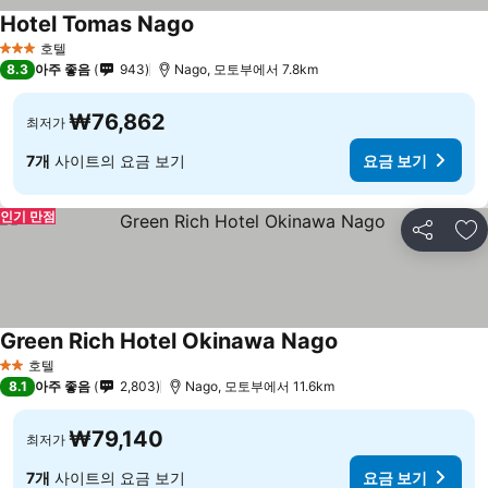
Hotel Tomas Nago
호텔
3 성급
8.3
아주 좋음
943
Nago, 모토부에서 7.8km
₩76,862
최저가
7개
사이트의 요금 보기
요금 보기
인기 만점
공유
즐
Green Rich Hotel Okinawa Nago
호텔
2 성급
8.1
아주 좋음
2,803
Nago, 모토부에서 11.6km
₩79,140
최저가
7개
사이트의 요금 보기
요금 보기