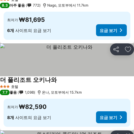
3 성급
8.3
아주 좋음
772
Nago, 모토부에서 11.7km
₩81,695
최저가
6개
사이트의 요금 보기
요금 보기
공유
즐
더 풀리조트 오키나와
호텔
3 성급
7.7
좋음
1,098
온나, 모토부에서 15.7km
₩82,590
최저가
8개
사이트의 요금 보기
요금 보기