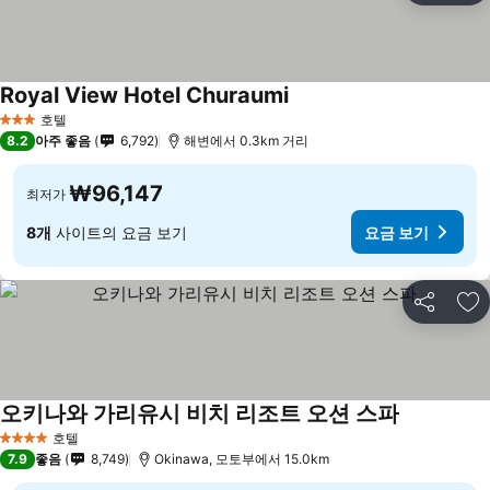
Royal View Hotel Churaumi
호텔
3 성급
8.2
아주 좋음
6,792
해변에서 0.3km 거리
₩96,147
최저가
8개
사이트의 요금 보기
요금 보기
공유
즐
오키나와 가리유시 비치 리조트 오션 스파
호텔
4 성급
7.9
좋음
8,749
Okinawa, 모토부에서 15.0km