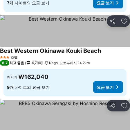
7개
사이트의 요금 보기
요금 보기
공유
즐
Best Western Okinawa Kouki Beach
호텔
3 성급
8.7
최고 좋음
6,790
Nago, 모토부에서 14.2km
₩162,040
최저가
9개
사이트의 요금 보기
요금 보기
공유
즐