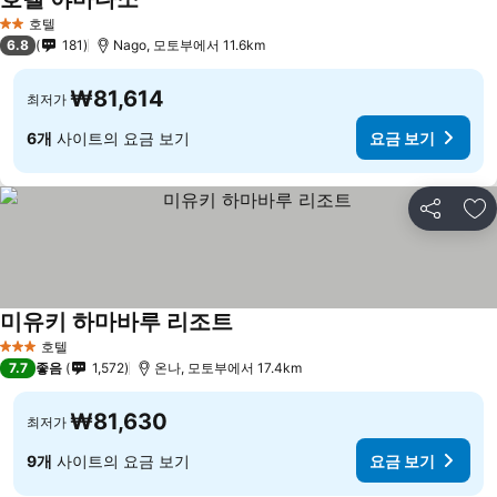
호텔
2 성급
6.8
181
Nago, 모토부에서 11.6km
₩81,614
최저가
6개
사이트의 요금 보기
요금 보기
공유
즐
미유키 하마바루 리조트
호텔
3 성급
7.7
좋음
1,572
온나, 모토부에서 17.4km
₩81,630
최저가
9개
사이트의 요금 보기
요금 보기