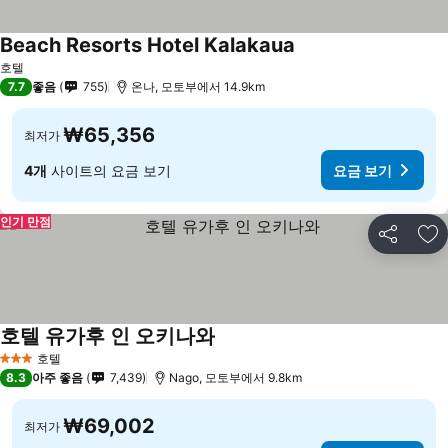
Beach Resorts Hotel Kalakaua
호텔
7.7
좋음
755
온나, 모토부에서 14.9km
₩65,356
최저가
4개
사이트의 요금 보기
요금 보기
인기 만점
공유
즐
호텔 유가후 인 오키나와
호텔
3 성급
8.3
아주 좋음
7,439
Nago, 모토부에서 9.8km
₩69,002
최저가