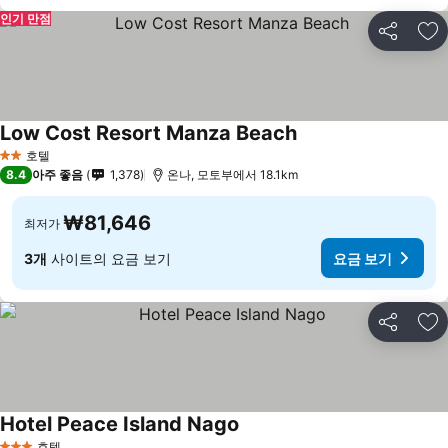
인기 만점
공유
즐
Low Cost Resort Manza Beach
호텔
2 성급
8.4
아주 좋음
1,378
온나, 모토부에서 18.1km
₩81,646
최저가
3개
사이트의 요금 보기
요금 보기
공유
즐
Hotel Peace Island Nago
호텔