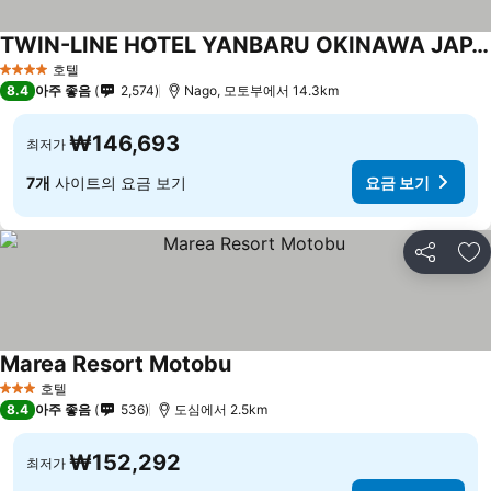
TWIN-LINE HOTEL YANBARU OKINAWA JAPAN
호텔
4 성급
8.4
아주 좋음
2,574
Nago, 모토부에서 14.3km
₩146,693
최저가
7개
사이트의 요금 보기
요금 보기
공유
즐
Marea Resort Motobu
호텔
3 성급
8.4
아주 좋음
536
도심에서 2.5km
₩152,292
최저가