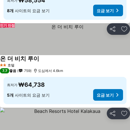
₩58,554
최저가
8개
사이트의 요금 보기
요금 보기
인기 만점
공유
즐
온 더 비치 루이
호텔
2 성급
7.7
좋음
759
도심에서 4.6km
₩64,738
최저가
5개
사이트의 요금 보기
요금 보기
공유
즐