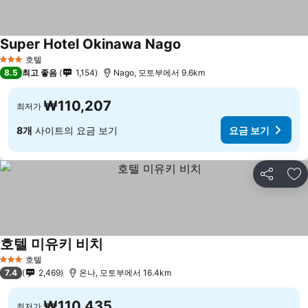
Super Hotel Okinawa Nago
호텔
3 성급
8.5
최고 좋음
1,154
Nago, 모토부에서 9.6km
₩110,207
최저가
8개
사이트의 요금 보기
요금 보기
공유
즐
호텔 미유키 비치
호텔
3 성급
7.4
2,469
온나, 모토부에서 16.4km
₩110,435
최저가