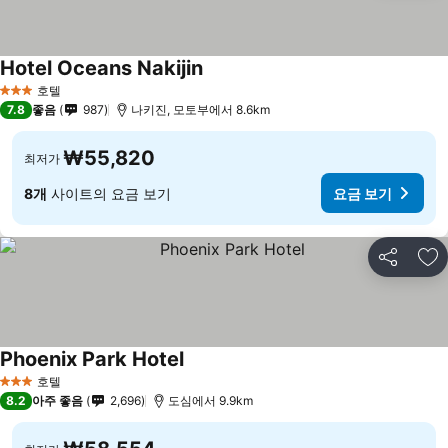
Hotel Oceans Nakijin
호텔
3 성급
7.8
좋음
987
나키진, 모토부에서 8.6km
₩55,820
최저가
8개
사이트의 요금 보기
요금 보기
공유
즐
Phoenix Park Hotel
호텔
3 성급
8.2
아주 좋음
2,696
도심에서 9.9km