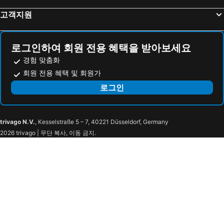
Kanehide Kise Beach Palace
Hotel Tomas Nago
고객지원
Hotel Oceans Nakijin
Shirahama Hotel
One Suite THE GRAND
BEB5 Okinawa Seragaki by Hoshino Resorts
로그인하여 회원 전용 혜택을 받아보세요
パークサイドモリ
리조트 호텔 부에나 비스타 나키진
경험 맞춤화
Beach Resorts Hotel Kalakaua
카라하이 모토부
회원 전용 혜택 및 회원가
Motobu Green Park Hotel
Guest House Isa
로그인
사라스바티
우드페커 나키진
추라우미 힐링 플레이스 유라쿠칸
Yanbal Villa -kisen-
trivago N.V.
, Kesselstraße 5 – 7, 40221 Düsseldorf, Germany
콘도미니엄 호텔 알마 리조트
Sesoko Sansui
2026 trivago | 무단 복사, 이동 금지.
E-horizon Resort Condominium Sesoko
Tilla Seaq
Hotel Mtb
Kunigami-Gun - Hotel / Vacation Stay 67520
마가차바루 오키나와
유쿠리나 리조트 오키나와
Pension Coral <kourijima>
Kahoo House
이야시 노 리조트 나키진
abundance okinawa
시라하마 노 야도 시오카제
かりゆしコンドミニアムリゾート那覇 スカイ・リビングホテル旭橋駅前