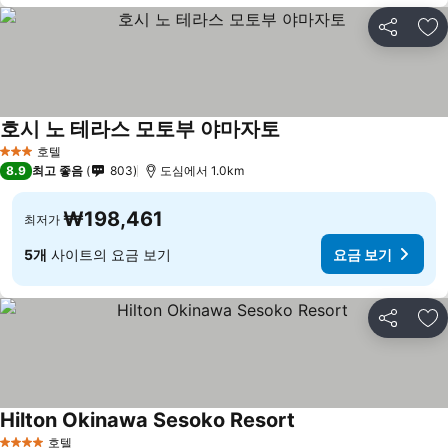
공유
즐
호시 노 테라스 모토부 야마자토
호텔
3 성급
8.9
최고 좋음
803
도심에서 1.0km
₩198,461
최저가
5개
사이트의 요금 보기
요금 보기
공유
즐
Hilton Okinawa Sesoko Resort
호텔