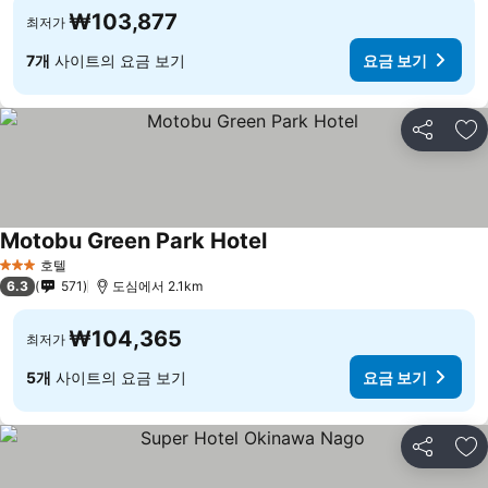
₩103,877
최저가
7개
사이트의 요금 보기
요금 보기
공유
즐
Motobu Green Park Hotel
호텔
3 성급
6.3
571
도심에서 2.1km
₩104,365
최저가
5개
사이트의 요금 보기
요금 보기
공유
즐