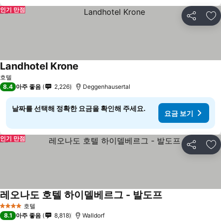
인기 만점
공유
즐
Landhotel Krone
호텔
8.4
아주 좋음
2,226
Deggenhausertal
날짜를 선택해 정확한 요금을 확인해 주세요.
요금 보기
인기 만점
공유
즐
레오나도 호텔 하이델베르그 - 발도프
호텔
4 성급
8.1
아주 좋음
8,818
Walldorf