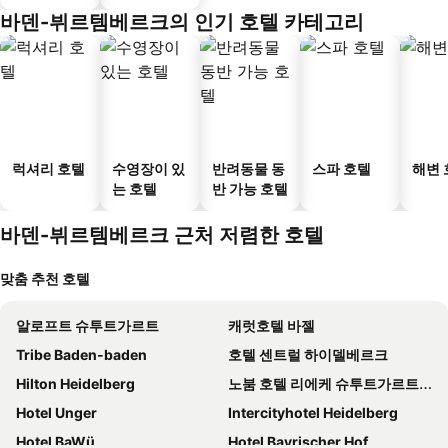
바덴-뷔르템베르크의 인기 호텔 카테고리
럭셔리 호텔
수영장이 있
반려동물 동
스파 호텔
해변 
는 호텔
반 가능 호텔
바덴-뷔르템베르크 근처 저렴한 호텔
맞춤 추천 호텔
알로프트 슈투트가르트
캐럿호텔 바젤
Tribe Baden-baden
호텔 센트럴 하이델베르크
Hilton Heidelberg
노붐 호텔 리에케 슈투트가르트 하우프트반호프
Hotel Unger
Intercityhotel Heidelberg
Hotel BaWü
Hotel Bayrischer Hof