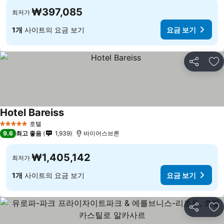
₩397,085
최저가
1개
사이트의 요금 보기
요금 보기
공유
즐
Hotel Bareiss
호텔
5 성급
9.6
최고 좋음
1,939
바이어스브론
₩1,405,142
최저가
1개
사이트의 요금 보기
요금 보기
공유
즐