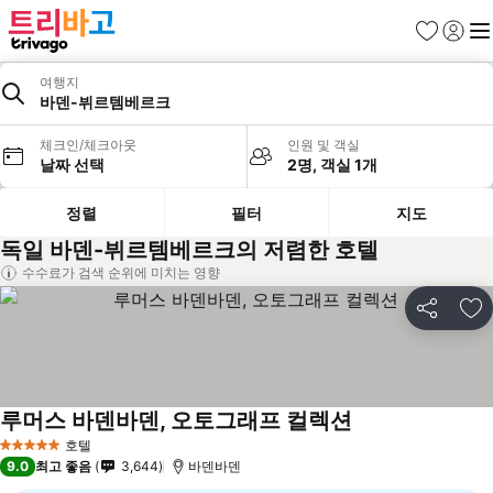
즐겨찾기
로그인
메
여행지
바덴-뷔르템베르크
체크인/체크아웃
인원 및 객실
날짜 선택
2명, 객실 1개
정렬
필터
지도
독일 바덴-뷔르템베르크의 저렴한 호텔
수수료가 검색 순위에 미치는 영향
공유
즐
루머스 바덴바덴, 오토그래프 컬렉션
호텔
5 성급
9.0
최고 좋음
3,644
바덴바덴