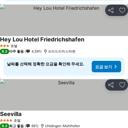
공유
즐
Hey Lou Hotel Friedrichshafen
호텔
3 성급
8.2
아주 좋음
4,591
프리드리히스하펜
날짜를 선택해 정확한 요금을 확인해 주세요.
요금 보기
공유
즐
Seevilla
호텔
4 성급
9.2
최고 좋음
661
Uhldingen-Mühlhofen