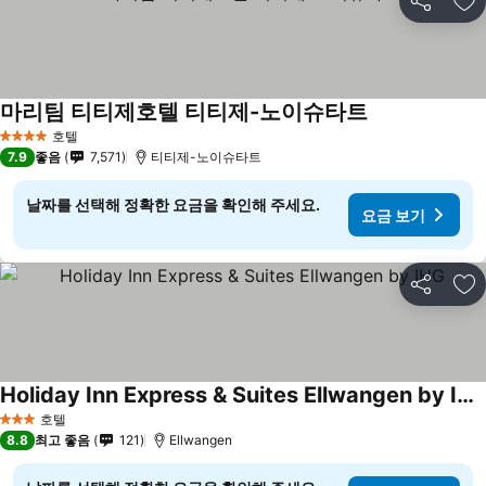
공유
즐
마리팀 티티제호텔 티티제-노이슈타트
호텔
4 성급
7.9
좋음
7,571
티티제-노이슈타트
날짜를 선택해 정확한 요금을 확인해 주세요.
요금 보기
공유
즐
Holiday Inn Express & Suites Ellwangen by IHG
호텔
3 성급
8.8
최고 좋음
121
Ellwangen