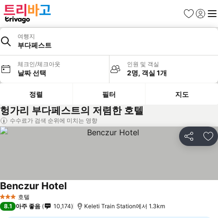
즐겨찾기
로그인
메
여행지
부다페스트
체크인/체크아웃
인원 및 객실
날짜 선택
2명, 객실 1개
정렬
필터
지도
헝가리 부다페스트의 저렴한 호텔
수수료가 검색 순위에 미치는 영향
공유
즐
Benczur Hotel
호텔
3 성급
8.1
아주 좋음
10,174
Keleti Train Station에서 1.3km