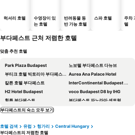
럭셔리 호텔
수영장이 있
반려동물 동
스파 호텔
주차 
는 호텔
반 가능 호텔
텔
부다페스트 근처 저렴한 호텔
맞춤 추천 호텔
Park Plaza Budapest
노보텔 부다페스트 다뉴브
부티크 호텔 빅토리아 부다페스트
Aurea Ana Palace Hotel
칼튼 호텔 부다페스트
InterContinental Budapest by IHG
H2 Hotel Budapest
voco Budapest D8 by IHG
힐튼 부다페스트
부다페스트 파노라마 센트럴
Three Corners Downtown Hotel
Danubius Hotel Astoria City Center
부다페스트의 숙소 모두 보기
Benczur Hotel
K+K 호텔 오페라 부다페스트
호텔 검색
유럽
헝가리
Central Hungary
시티 호텔 유니오
ibis Budapest Centrum
부다페스트의 저렴한 호텔