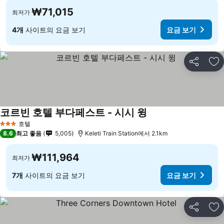
₩71,015
최저가
4개
사이트의 요금 보기
요금 보기
공유
즐
코르빈 호텔 부다페스트 - 시시 윙
호텔
3 성급
8.6
최고 좋음
5,005
Keleti Train Station에서 2.1km
₩111,964
최저가
7개
사이트의 요금 보기
요금 보기
공유
즐