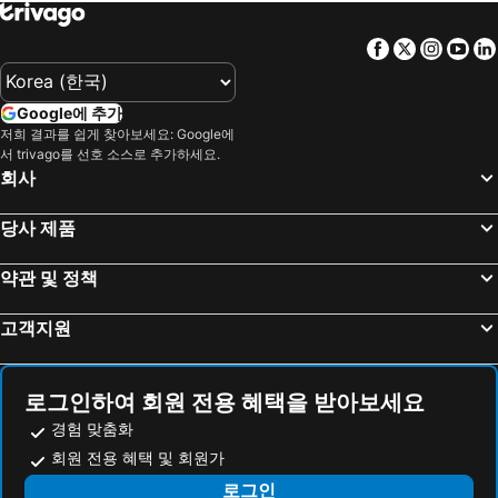
프레스티지 호텔 부다페스트
IntercityHotel Budapest
클레벨슈베르그 커슈테이
이지호텔 부다페스트 옥토곤
Facebook
Twitter
Insta
Yo
콘티넨털 호텔 부다페스트
Up Hotel Budapest
Dean's College Hotel
오페라 가든 호텔 & 아파트먼츠
Google에 추가
유로스타스 부다페스트 센터
Mercure Budapest Castle Hill
저희 결과를 쉽게 찾아보세요: Google에
서 trivago를 선호 소스로 추가하세요.
Budapest Marriott Hotel
Anantara New York Palace Budapest - A Leading Hotel of the World
회사
Hotel Castle Garden
Mamaison Hotel Andrassy Budapest
당사 제품
Eurostars Palazzo Zichy
클래식 호텔
Novotel Budapest City
크비호텔 부다페스트
약관 및 정책
Medos Hotel
호텔 시티 인
T62 Hotel
호텔 제니트 부다페스트 팰리스
고객지원
Kozmo Hotel Budapest - The Leading Hotels Of The World
MEININGER Hotel Budapest Great Market Hall
Hampton By Hilton Budapest City Centre
Emerald Hotel
로그인하여 회원 전용 혜택을 받아보세요
이비스 스타일스 부다페스트 시티
CZECH INN Hotel Ferenc
경험 맞춤화
로얄 파크 부티크 호텔
Impulso Fashion Hotel
회원 전용 혜택 및 회원가
호텔 체스콤
Silver Crown Hotel & Residence, Palace Quarter
로그인