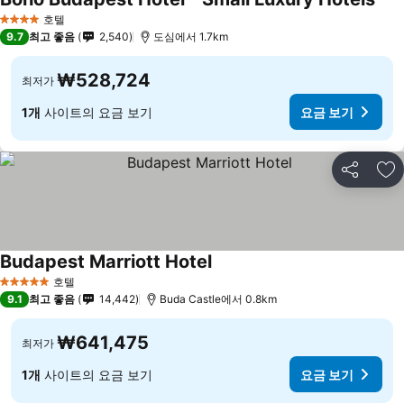
호텔
4 성급
9.7
최고 좋음
2,540
도심에서 1.7km
₩528,724
최저가
1개
사이트의 요금 보기
요금 보기
공유
즐
Budapest Marriott Hotel
호텔
5 성급
9.1
최고 좋음
14,442
Buda Castle에서 0.8km
₩641,475
최저가
1개
사이트의 요금 보기
요금 보기