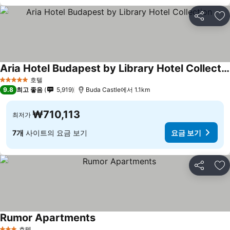
공유
즐
Aria Hotel Budapest by Library Hotel Collection
호텔
5 성급
9.8
최고 좋음
5,919
Buda Castle에서 1.1km
₩710,113
최저가
7개
사이트의 요금 보기
요금 보기
공유
즐
Rumor Apartments
호텔