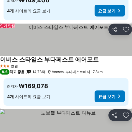
₩149,406
최저가
4개
사이트의 요금 보기
요금 보기
인기 만점
공유
즐
이비스 스타일스 부다페스트 에어포트
호텔
3 성급
8.6
최고 좋음
14,736
Vecsés, 부다페스트에서 17.8km
₩169,078
최저가
4개
사이트의 요금 보기
요금 보기
공유
즐