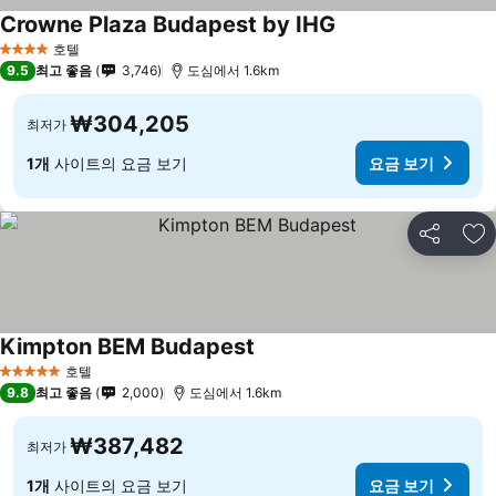
Crowne Plaza Budapest by IHG
호텔
4 성급
9.5
최고 좋음
3,746
도심에서 1.6km
₩304,205
최저가
1개
사이트의 요금 보기
요금 보기
공유
즐
Kimpton BEM Budapest
호텔
5 성급
9.8
최고 좋음
2,000
도심에서 1.6km
₩387,482
최저가
1개
사이트의 요금 보기
요금 보기