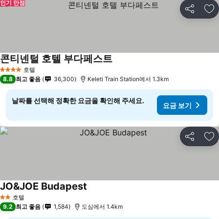
인기 만점
공유
즐
콘티넨털 호텔 부다페스트
호텔
4 성급
8.8
최고 좋음
36,300
Keleti Train Station에서 1.3km
날짜를 선택해 정확한 요금을 확인해 주세요.
요금 보기
공유
즐
JO&JOE Budapest
호텔
2 성급
9.2
최고 좋음
1,584
도심에서 1.4km