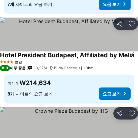
7개
사이트의 요금 보기
요금 보기
공유
즐
Hotel President Budapest, Affiliated by Meliá
호텔
4 성급
8.0
아주 좋음
10,226
Buda Castle에서 1.3km
₩214,634
최저가
8개
사이트의 요금 보기
요금 보기
공유
즐