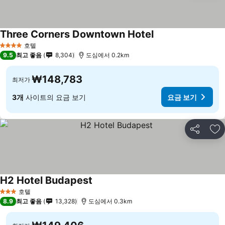
Three Corners Downtown Hotel
호텔
4 성급
9.5
최고 좋음
8,304
도심에서 0.2km
₩148,783
최저가
3개
사이트의 요금 보기
요금 보기
공유
즐
H2 Hotel Budapest
호텔
3 성급
8.9
최고 좋음
13,328
도심에서 0.3km