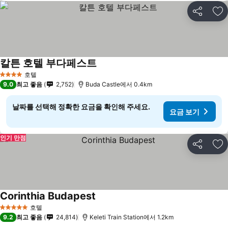
공유
즐
칼튼 호텔 부다페스트
호텔
4 성급
9.0
최고 좋음
2,752
Buda Castle에서 0.4km
날짜를 선택해 정확한 요금을 확인해 주세요.
요금 보기
인기 만점
공유
즐
Corinthia Budapest
호텔
5 성급
9.2
최고 좋음
24,814
Keleti Train Station에서 1.2km