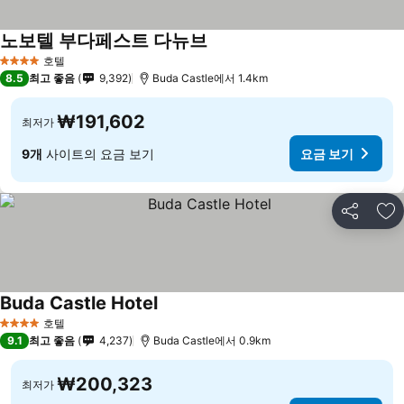
노보텔 부다페스트 다뉴브
호텔
4 성급
8.5
최고 좋음
9,392
Buda Castle에서 1.4km
₩191,602
최저가
9개
사이트의 요금 보기
요금 보기
공유
즐
Buda Castle Hotel
호텔
4 성급
9.1
최고 좋음
4,237
Buda Castle에서 0.9km
₩200,323
최저가