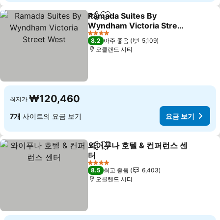
Ramada Suites By
공유
즐겨찾기에 추가
Wyndham Victoria Street
West
요금 보기
4 성급
8.2
아주 좋음
5,109
오클랜드 시티
₩120,460
최저가
7개
사이트의 요금 보기
요금 보기
와이푸나 호텔 & 컨퍼런스 센
공유
즐겨찾기에 추가
터
요금 보기
4 성급
8.5
최고 좋음
6,403
오클랜드 시티