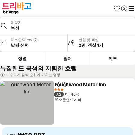
즐겨찾기
로그인
메
여행지
북섬
체크인/체크아웃
인원 및 객실
날짜 선택
2명, 객실 1개
정렬
필터
지도
뉴질랜드 북섬의 저렴한 호텔
수수료가 검색 순위에 미치는 영향
Touchwood Motor Inn
공유
즐겨찾기에 추가
요금
3 성급
7.2
404
오클랜드 시티