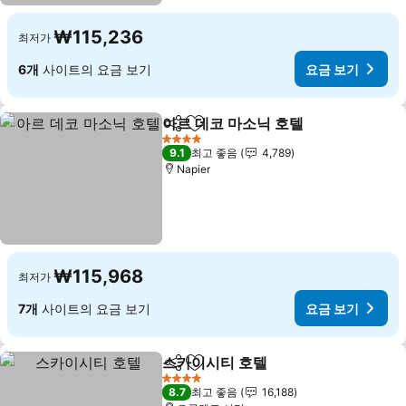
₩115,236
최저가
6개
사이트의 요금 보기
요금 보기
아르 데코 마소닉 호텔
공유
즐겨찾기에 추가
요금 
4 성급
9.1
최고 좋음
4,789
Napier
₩115,968
최저가
7개
사이트의 요금 보기
요금 보기
스카이시티 호텔
공유
즐겨찾기에 추가
요금 보기
4 성급
8.7
최고 좋음
16,188