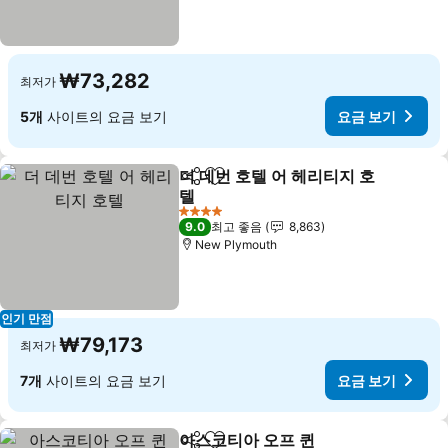
₩73,282
최저가
5개
사이트의 요금 보기
요금 보기
더 데번 호텔 어 헤리티지 호
공유
즐겨찾기에 추가
텔
요금 보기
4 성급
9.0
최고 좋음
8,863
New Plymouth
인기 만점
₩79,173
최저가
7개
사이트의 요금 보기
요금 보기
아스코티아 오프 퀸