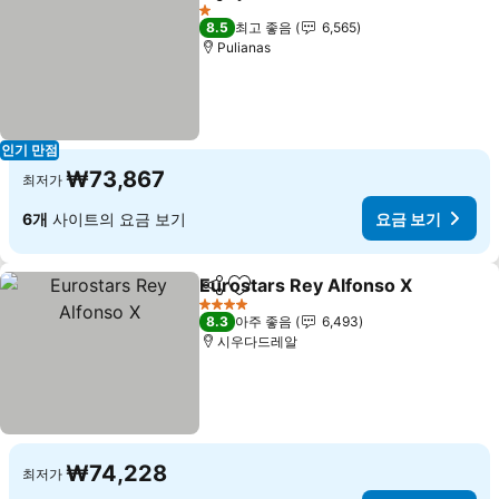
공유
즐겨찾기에 추가
요금 
1 성급
8.5
최고 좋음
6,565
Pulianas
인기 만점
₩73,867
최저가
6개
사이트의 요금 보기
요금 보기
Eurostars Rey Alfonso X
공유
즐겨찾기에 추가
요
4 성급
8.3
아주 좋음
6,493
시우다드레알
₩74,228
최저가