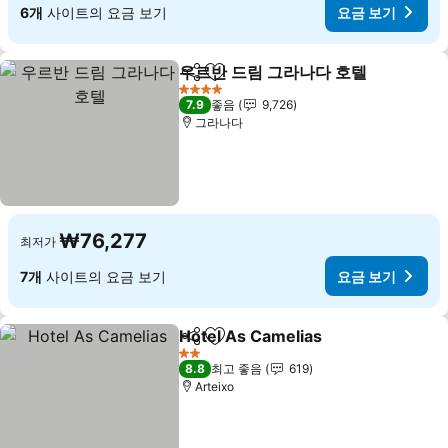
6개
사이트의 요금 보기
요금 보기
우르반 드림 그라나다 호텔
공유
즐겨찾기에 추가
요
4 성급
7.9
좋음
9,726
그라나다
₩76,277
최저가
7개
사이트의 요금 보기
요금 보기
Hotel As Camelias
공유
즐겨찾기에 추가
요금 보
2 성급
8.8
최고 좋음
619
Arteixo