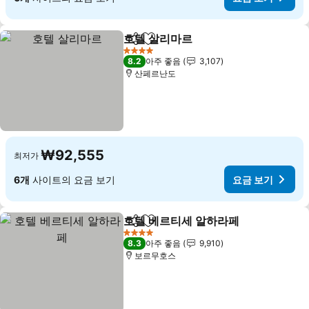
호텔 살리마르
공유
즐겨찾기에 추가
요금 보기
4 성급
8.2
아주 좋음
3,107
산페르난도
₩92,555
최저가
6개
사이트의 요금 보기
요금 보기
호텔 베르티세 알하라페
공유
즐겨찾기에 추가
요금
4 성급
8.3
아주 좋음
9,910
보르무호스