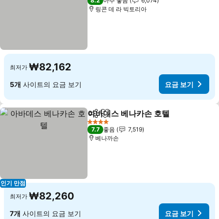
8.2
아주 좋음
6,074
링콘 데 라 빅토리아
₩82,162
최저가
5개
사이트의 요금 보기
요금 보기
아바데스 베나카손 호텔
공유
즐겨찾기에 추가
요금
4 성급
7.7
좋음
7,519
베나까손
인기 만점
₩82,260
최저가
7개
사이트의 요금 보기
요금 보기