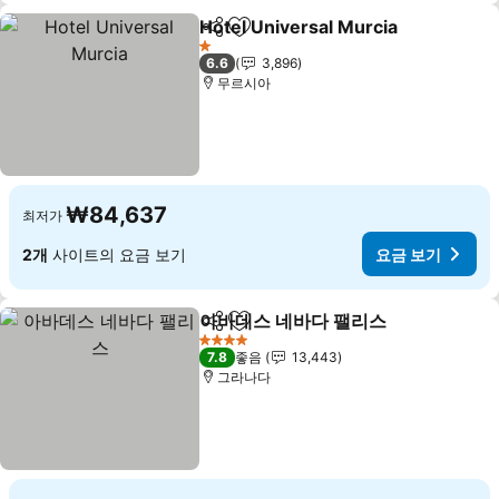
Hotel Universal Murcia
공유
즐겨찾기에 추가
요금
1 성급
6.6
3,896
무르시아
₩84,637
최저가
2개
사이트의 요금 보기
요금 보기
아바데스 네바다 팰리스
공유
즐겨찾기에 추가
요금
4 성급
7.8
좋음
13,443
그라나다