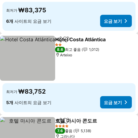
₩83,375
최저가
6개
사이트의 요금 보기
요금 보기
Hotel Costa Atlántica
공유
즐겨찾기에 추가
요금 
2 성급
8.6
최고 좋음
1,012
Arteixo
₩83,752
최저가
5개
사이트의 요금 보기
요금 보기
호텔 마시아 콘도르
공유
즐겨찾기에 추가
요금 보기
4 성급
7.6
좋음
5,138
그라나다