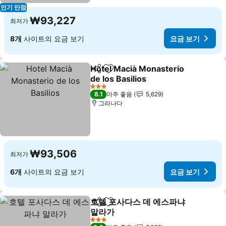
인기 만점
₩93,227
최저가
8개
사이트의 요금 보기
요금 보기
Hotel Macià Monasterio
공유
즐겨찾기에 추가
de los Basilios
요금 보기
3 성급
8.1
아주 좋음
5,629
그라나다
₩93,506
최저가
6개
사이트의 요금 보기
요금 보기
호텔 포사다스 데 에스파냐
공유
즐겨찾기에 추가
말라가
요금 보기
3 성급