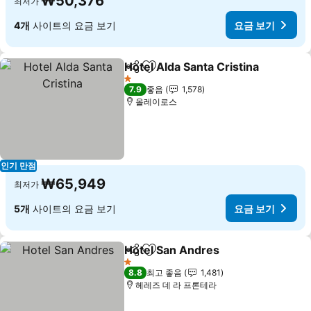
₩50,376
최저가
4개
사이트의 요금 보기
요금 보기
Hotel Alda Santa Cristina
공유
즐겨찾기에 추가
1 성급
7.9
좋음
1,578
올레이로스
인기 만점
₩65,949
최저가
5개
사이트의 요금 보기
요금 보기
Hotel San Andres
공유
즐겨찾기에 추가
요금 보
1 성급
8.8
최고 좋음
1,481
헤레즈 데 라 프론테라