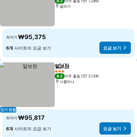
8.2
아주 좋음
7,286
말라가
₩95,375
최저가
6개
사이트의 요금 보기
요금 보기
알보란
공유
즐겨찾기에 추가
요금 보기
3 성급
8.2
아주 좋음
2,138
시클라나
인기 만점
₩95,817
최저가
6개
사이트의 요금 보기
요금 보기