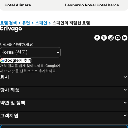
Hotel Alimara
Leonardo Royal Hotel Barcelona Forum
HOTEL SAGRADA FAMILIA
Universal Grand León & Spa
호텔 앤드 스파 비라 올림픽 앳 수이테스
호텔 폴로
호텔 검색
유럽
스페인
스페인의 저렴한 호텔
Barcelona Airport Hotel
호텔 엘 미라도르 푸에르타 델솔
Facebook
Twitter
Insta
Yo
AluaSoul Mallorca Resort
Hotel Puerta America
나라를 선택하세요
호텔 바르셀로나 프린세스
호스텔 라미
Inturotel Cala Esmeralda Beach Hotel & Spa - Adults Only
호텔 페르난도 III
Google에 추가
Casa San Nicolás
1881 Barcelona Gran Rosellón
저희 결과를 쉽게 찾아보세요: Google에
서 trivago를 선호 소스로 추가하세요.
Senator Barajas
Universal Hotel Romantica
회사
Atenas Granada
Arc La Rambla
Sercotel Rosellón
Parador de Manzanares
당사 제품
호텔 수르바란
호텔 호안 미로
약관 및 정책
호텔 푸에르타 데 톨레도
Travelodge Barcelona Poblenou
Hotel Selva Arenal
Hampton By Hilton Barcelona Fira Gran Via
고객지원
Parador de Segovia
Hotel Honucai