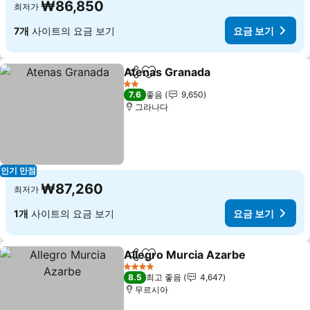
₩86,850
최저가
7개
사이트의 요금 보기
요금 보기
Atenas Granada
공유
즐겨찾기에 추가
요금 보기
2 성급
7.6
좋음
9,650
그라나다
인기 만점
₩87,260
최저가
1개
사이트의 요금 보기
요금 보기
Allegro Murcia Azarbe
공유
즐겨찾기에 추가
요금
4 성급
8.5
최고 좋음
4,647
무르시아