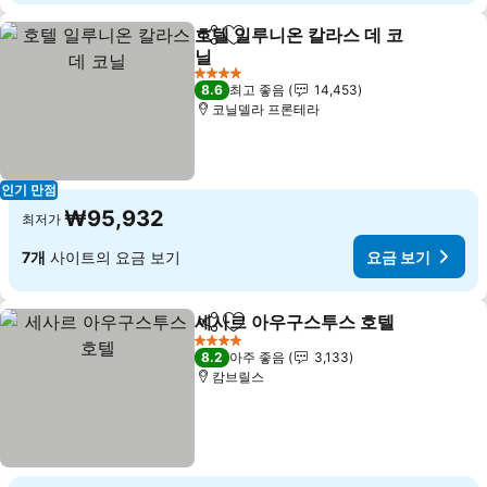
호텔 일루니온 칼라스 데 코
공유
즐겨찾기에 추가
닐
요금 보기
4 성급
8.6
최고 좋음
14,453
코닐델라 프론테라
인기 만점
₩95,932
최저가
7개
사이트의 요금 보기
요금 보기
세사르 아우구스투스 호텔
공유
즐겨찾기에 추가
요
4 성급
8.2
아주 좋음
3,133
캄브릴스