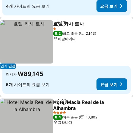
4개
사이트의 요금 보기
요금 보기
호텔 카사 로사
공유
즐겨찾기에 추가
요금 보기
1 성급
9.2
최고 좋음
2,143
베날마데나
인기 만점
₩89,145
최저가
5개
사이트의 요금 보기
요금 보기
Hotel Macià Real de la
공유
즐겨찾기에 추가
Alhambra
요금 보기
4 성급
8.4
아주 좋음
10,802
그라나다