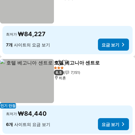
₩84,227
최저가
7개
사이트의 요금 보기
요금 보기
호텔 베고니아 센트로
공유
즐겨찾기에 추가
요금 
3 성급
6.5
7,151
히혼
인기 만점
₩84,440
최저가
6개
사이트의 요금 보기
요금 보기