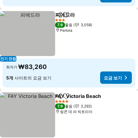
피에드라
공유
즐겨찾기에 추가
요금 보기
3 성급
7.9
좋음
3,058
Perlora
인기 만점
₩83,260
최저가
5개
사이트의 요금 보기
요금 보기
FAY Victoria Beach
공유
즐겨찾기에 추가
요금 보
4 성급
7.9
좋음
3,292
링콘 데 라 빅토리아