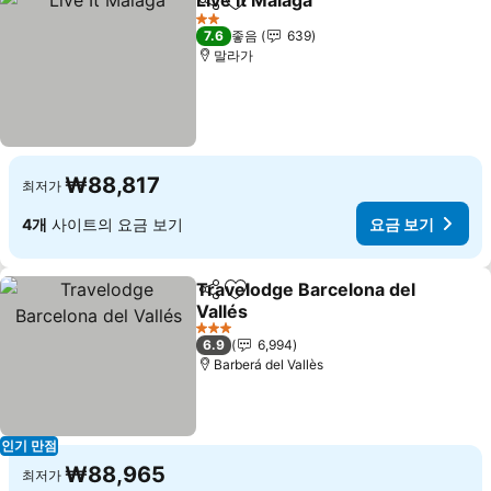
Live It Malaga
공유
즐겨찾기에 추가
요금 보기
2 성급
7.6
좋음
639
말라가
₩88,817
최저가
4개
사이트의 요금 보기
요금 보기
Travelodge Barcelona del
공유
즐겨찾기에 추가
Vallés
요금 보기
3 성급
6.9
6,994
Barberá del Vallès
인기 만점
₩88,965
최저가