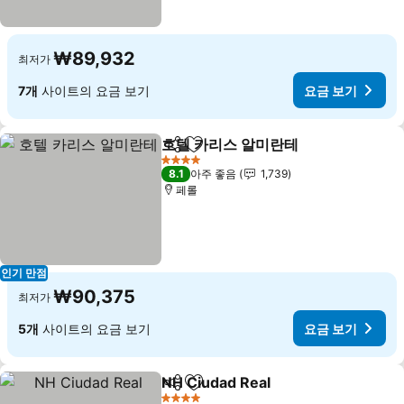
₩89,932
최저가
7개
사이트의 요금 보기
요금 보기
호텔 카리스 알미란테
공유
즐겨찾기에 추가
요금 
4 성급
8.1
아주 좋음
1,739
페롤
인기 만점
₩90,375
최저가
5개
사이트의 요금 보기
요금 보기
NH Ciudad Real
공유
즐겨찾기에 추가
요금 보기