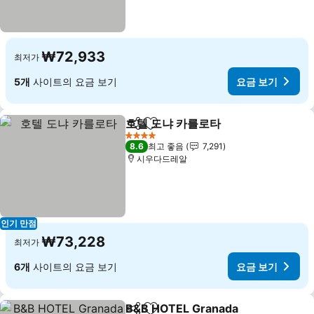
₩72,933
최저가
5개
사이트의 요금 보기
요금 보기
호텔 도냐 카를로타
공유
즐겨찾기에 추가
요금 보기
4 성급
8.6
최고 좋음
7,291
시우다드레알
인기 만점
₩73,228
최저가
6개
사이트의 요금 보기
요금 보기
B&B HOTEL Granada