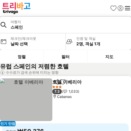
즐겨찾기
로그인
메
여행지
스페인
체크인/체크아웃
인원 및 객실
날짜 선택
2명, 객실 1개
정렬
필터
지도
유럽 스페인의 저렴한 호텔
수수료가 검색 순위에 미치는 영향
호텔 이베리아
공유
즐겨찾기에 추가
요금 보기
3 성급
7.3
1,033
Cabanas
인기 만점