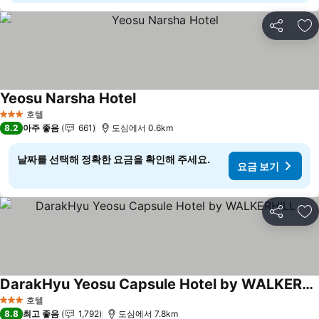
공유
즐
Yeosu Narsha Hotel
호텔
3 성급
8.2
아주 좋음
661
도심에서 0.6km
날짜를 선택해 정확한 요금을 확인해 주세요.
요금 보기
공유
즐
DarakHyu Yeosu Capsule Hotel by WALKERHILL
호텔
3 성급
8.8
최고 좋음
1,792
도심에서 7.8km