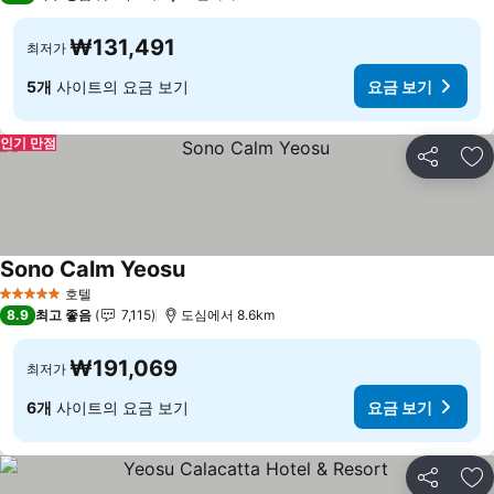
₩131,491
최저가
5개
사이트의 요금 보기
요금 보기
인기 만점
공유
즐
Sono Calm Yeosu
호텔
5 성급
8.9
최고 좋음
7,115
도심에서 8.6km
₩191,069
최저가
6개
사이트의 요금 보기
요금 보기
공유
즐