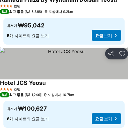
호텔
4 성급
8.8
최고 좋음
3,368
도심에서 9.2km
₩95,042
최저가
5개
사이트의 요금 보기
요금 보기
공유
즐
Hotel JCS Yeosu
호텔
4 성급
8.8
최고 좋음
1,246
도심에서 10.7km
₩100,627
최저가
6개
사이트의 요금 보기
요금 보기