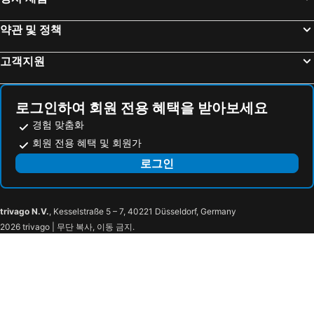
Jahotel
Yeosu Calacatta Hotel & Resort
약관 및 정책
Yeosu Belle Mer
여수 파라다이스스파 펜션
Opera Motel Yeosu
Korea Traditional O Dong Jae
고객지원
Hotel Yeogiuhtte Gwangyang
알앤비 비즈니스 호텔
지인 호스텔 & 게스트하우스
Hs Tourist Hotel
로그인하여 회원 전용 혜택을 받아보세요
Suite Stay Yeosu
B&F 호텔
경험 맞춤화
Gguljam Hotel
샹보르 호텔
회원 전용 혜택 및 회원가
코업스테이 호텔 여수
Suzy Pension
로그인
Yeosu OANDF Hotel
Island Motel
Ritz Motel Yeosu
Eldia Hotel
trivago N.V.
, Kesselstraße 5 – 7, 40221 Düsseldorf, Germany
Hoteryam Yeosu Hakdong
Manhattan Yeosu
2026 trivago | 무단 복사, 이동 금지.
호텔 앙코르
The Classic Yeosu
Ribera Motel Yeosu
Coopstay Yeosu Hotel
Yeosu Someone Hotel
Max Motel Yeosu
호텔프라하
썬하우스호텔