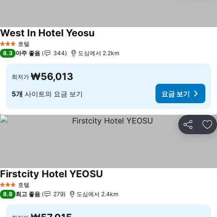
West In Hotel Yeosu
호텔
3 성급
8.3
아주 좋음
344
도심에서 2.2km
₩56,013
최저가
5개
사이트의 요금 보기
요금 보기
공유
즐
Firstcity Hotel YEOSU
호텔
3 성급
8.8
최고 좋음
279
도심에서 2.4km