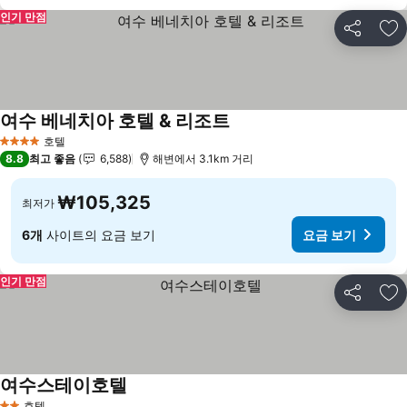
인기 만점
공유
즐
여수 베네치아 호텔 & 리조트
호텔
4 성급
8.8
최고 좋음
6,588
해변에서 3.1km 거리
₩105,325
최저가
6개
사이트의 요금 보기
요금 보기
인기 만점
공유
즐
여수스테이호텔
호텔