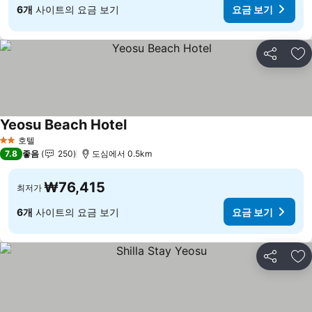
6개
사이트의 요금 보기
요금 보기
공유
즐
Yeosu Beach Hotel
호텔
2 성급
7.8
좋음
250
도심에서 0.5km
₩76,415
최저가
6개
사이트의 요금 보기
요금 보기
공유
즐