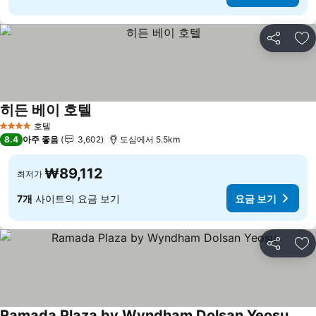
공유
즐
히든 베이 호텔
호텔
4 성급
8.4
아주 좋음
3,602
도심에서 5.5km
₩89,112
최저가
7개
사이트의 요금 보기
요금 보기
공유
즐
Ramada Plaza by Wyndham Dolsan Yeosu