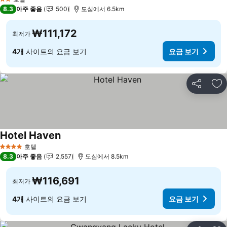
2 성급
8.3
아주 좋음
500
도심에서 6.5km
₩111,172
최저가
4개
사이트의 요금 보기
요금 보기
공유
즐
Hotel Haven
호텔
4 성급
8.3
아주 좋음
2,557
도심에서 8.5km
₩116,691
최저가
4개
사이트의 요금 보기
요금 보기