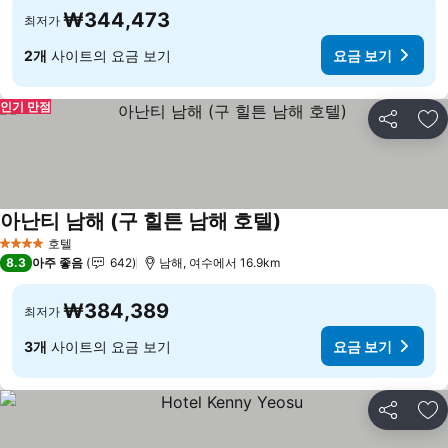
₩344,473
최저가
2개
사이트의 요금 보기
요금 보기
인기 만점
공유
즐
아난티 남해 (구 힐튼 남해 호텔)
호텔
4 성급
8.3
아주 좋음
642
남해, 여수에서 16.9km
₩384,389
최저가
3개
사이트의 요금 보기
요금 보기
공유
즐