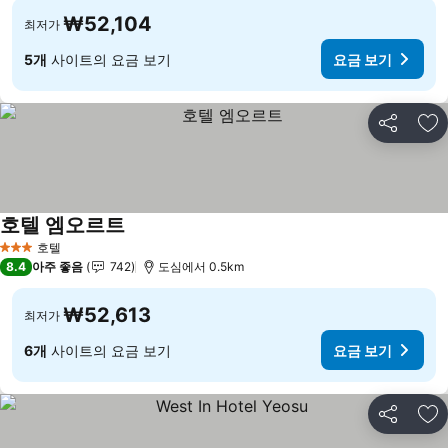
₩52,104
최저가
5개
사이트의 요금 보기
요금 보기
공유
즐
호텔 엠오르트
호텔
3 성급
8.4
아주 좋음
742
도심에서 0.5km
₩52,613
최저가
6개
사이트의 요금 보기
요금 보기
공유
즐