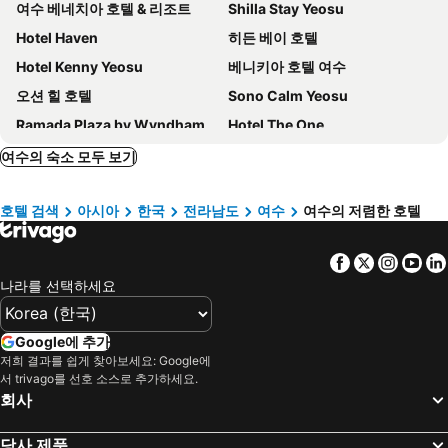
여수 베네치아 호텔 & 리조트
Shilla Stay Yeosu
Hotel Haven
히든 베이 호텔
Hotel Kenny Yeosu
베니키아 호텔 여수
오션 힐 호텔
Sono Calm Yeosu
Ramada Plaza by Wyndham Dolsan Yeosu
Hotel The One
아난티 남해 (구 힐튼 남해 호텔)
디오션호텔
여수의 숙소 모두 보기
여수스테이호텔
Hotel JCS Yeosu
호텔 검색
아시아
한국
전라남도
여수
여수의 저렴한 호텔
Yeosu Narsha Hotel
Yeosu Beach Hotel
마띠유 여수
West In Hotel Yeosu
Facebook
Twitter
Insta
Yo
Wate Yeosu
Gwangyang Lacky Hotel
나라를 선택하세요
Firstcity Hotel YEOSU
DarakHyu Yeosu Capsule Hotel by WALKERHILL
Namhae Sports Park Hotel
호텔 엠오르트
Google에 추가
Mj Hotel
더 호텔 수
저희 결과를 쉽게 찾아보세요: Google에
서 trivago를 선호 소스로 추가하세요.
The B
Hoya stay
회사
여수비치콘도 리조트
남해 산토리니앤 펜션
당사 제품
Yeosu Thestay Hostel
Grim Garden Guesthouse