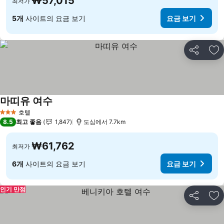
₩57,015
최저가
5개
사이트의 요금 보기
요금 보기
공유
즐
마띠유 여수
호텔
3 성급
8.5
최고 좋음
1,847
도심에서 7.7km
₩61,762
최저가
6개
사이트의 요금 보기
요금 보기
인기 만점
공유
즐