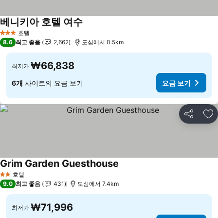
베니키아 호텔 여수
호텔
3 성급
8.6
최고 좋음
2,662
도심에서 0.5km
₩66,838
최저가
6개
사이트의 요금 보기
요금 보기
공유
즐
Grim Garden Guesthouse
호텔
2 성급
9.0
최고 좋음
431
도심에서 7.4km
₩71,996
최저가