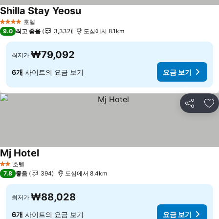
Shilla Stay Yeosu
호텔
4 성급
9.0
최고 좋음
3,332
도심에서 8.1km
₩79,092
최저가
6개
사이트의 요금 보기
요금 보기
공유
즐
Mj Hotel
호텔
2 성급
7.8
좋음
394
도심에서 8.4km
₩88,028
최저가
6개
사이트의 요금 보기
요금 보기