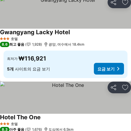
공유
즐
Gwangyang Lacky Hotel
호텔
3 성급
8.6
최고 좋음
1,928
광양, 여수에서 18.4km
₩116,921
최저가
5개
사이트의 요금 보기
요금 보기
공유
즐
Hotel The One
호텔
3 성급
8.3
아주 좋음
1,676
도심에서 6.5km