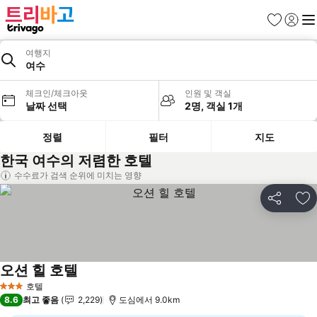
즐겨찾기
로그인
메
여행지
여수
체크인/체크아웃
인원 및 객실
날짜 선택
2명, 객실 1개
정렬
필터
지도
한국 여수의 저렴한 호텔
수수료가 검색 순위에 미치는 영향
공유
즐
오션 힐 호텔
호텔
3 성급
8.6
최고 좋음
2,229
도심에서 9.0km