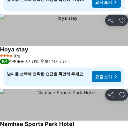
요금 보기
공유
즐
Hoya stay
호텔
4 성급
8.4
아주 좋음
219
도심에서 6.3km
날짜를 선택해 정확한 요금을 확인해 주세요.
요금 보기
공유
즐
Namhae Sports Park Hotel