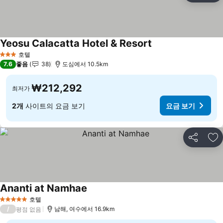
Yeosu Calacatta Hotel & Resort
호텔
3 성급
7.6
좋음
38
도심에서 10.5km
₩212,292
최저가
2개
사이트의 요금 보기
요금 보기
공유
즐
Ananti at Namhae
호텔
5 성급
/
남해, 여수에서 16.9km
평점 없음