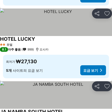
공유
즐
HOTEL LUCKY
요금 보기
호텔
2 성급
8.1
아주 좋음
999
오사카
₩27,130
최저가
5개
사이트의 요금 보기
요금 보기
공유
즐
JA NAMBA SOUTH HOTEL