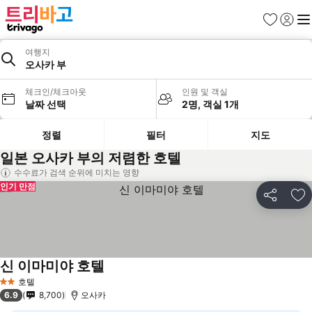
즐겨찾기
로그인
메
여행지
오사카 부
체크인/체크아웃
인원 및 객실
날짜 선택
2명, 객실 1개
정렬
필터
지도
일본 오사카 부의 저렴한 호텔
수수료가 검색 순위에 미치는 영향
인기 만점
공유
즐
신 이마미야 호텔
요금 보기
호텔
2 성급
6.9
8,700
오사카