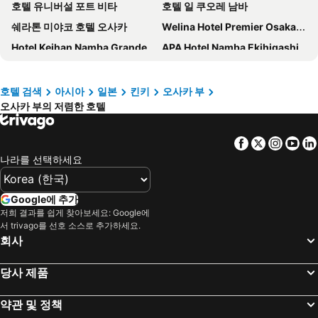
호텔 유니버설 포트 비타
호텔 일 쿠오레 남바
쉐라톤 미야코 호텔 오사카
Welina Hotel Premier Osaka Namba
Hotel Keihan Namba Grande
APA Hotel Namba Ekihigashi
남바 오리엔탈 호텔
Osaka Marriott Miyako Hotel
GRAND HOSTEL LDK Osaka Shinsaibashi
Art Hotel Osaka Bay Tower
호텔 검색
아시아
일본
킨키
오사카 부
오사카 부의 저렴한 호텔
APA Hotel & Resort Osaka Umeda Eki Tower
Shinsaibashi ARTY Inn
호텔 케이한 유니버설 타워
Dormy Inn Premium Namba Natural Hot Spring
Facebook
Twitter
Insta
Yo
퍼스트 캐빈 미도스지 남바
Oriental Hotel Universal City
나라를 선택하세요
이비스 스타일스 오사카 남바
호텔 몬토레 그라스미아 오사카
Super Hotel Namba Nipponbashi
호텔 브라이턴 시티 오사카 기타하마
Google에 추가
Onyado Nono Namba Natural Hot Spring
The OneFive Osaka Namba Kuromon
저희 결과를 쉽게 찾아보세요: Google에
서 trivago를 선호 소스로 추가하세요.
Candeo Hotels Osaka Namba
Hotel Forza Osaka Namba Dotonbori
회사
Candeo Hotels Osaka The Tower
비즈니스 호텔 니세이
당사 제품
하튼 호텔 니시우메다
APA 호텔 남바-신사이바시
Hotel Monterey Le Frere Osaka
하튼 호텔 신사이바시
약관 및 정책
Liber Hotel Osaka
Sarasa Hotel Namba