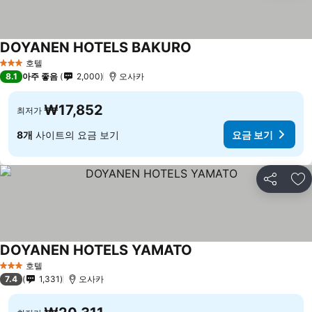
DOYANEN HOTELS BAKURO
요금 보기
호텔
3 성급
8.1
아주 좋음
2,000
오사카
₩17,852
최저가
8개
사이트의 요금 보기
요금 보기
공유
즐
DOYANEN HOTELS YAMATO
요금 보기
호텔
3 성급
7.4
1,331
오사카