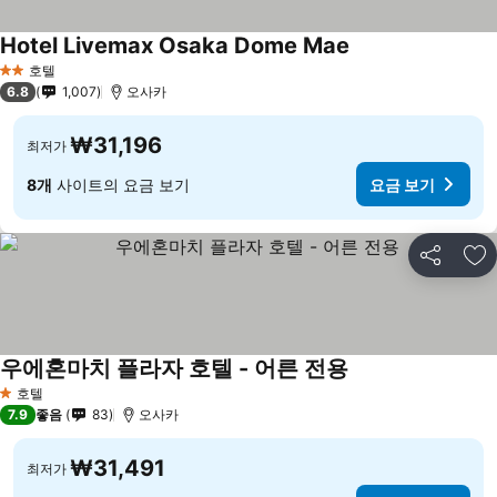
Hotel Livemax Osaka Dome Mae
요금 보기
호텔
2 성급
6.8
1,007
오사카
₩31,196
최저가
8개
사이트의 요금 보기
요금 보기
공유
즐
우에혼마치 플라자 호텔 - 어른 전용
요금 보기
호텔
1 성급
7.9
좋음
83
오사카
₩31,491
최저가