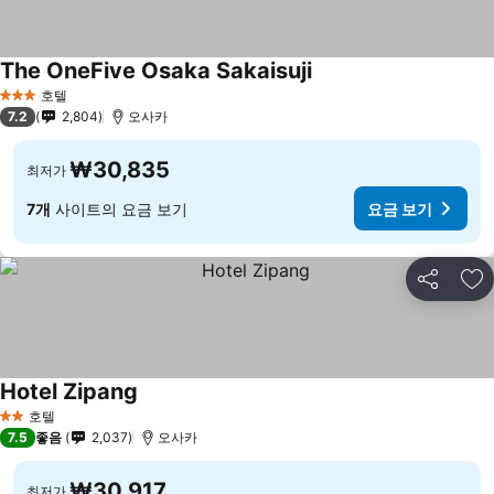
The OneFive Osaka Sakaisuji
요금 보기
호텔
3 성급
7.2
2,804
오사카
₩30,835
최저가
7개
사이트의 요금 보기
요금 보기
공유
즐
Hotel Zipang
요금 보기
호텔
2 성급
7.5
좋음
2,037
오사카
₩30,917
최저가