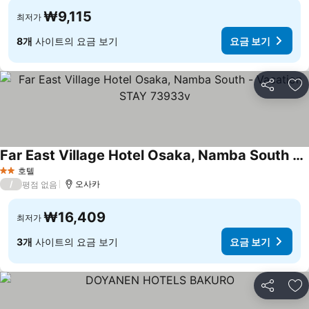
₩9,115
최저가
8개
사이트의 요금 보기
요금 보기
공유
즐
Far East Village Hotel Osaka, Namba South - Vacation STAY 73933v
요금 보기
호텔
2 성급
/
오사카
평점 없음
₩16,409
최저가
3개
사이트의 요금 보기
요금 보기
공유
즐