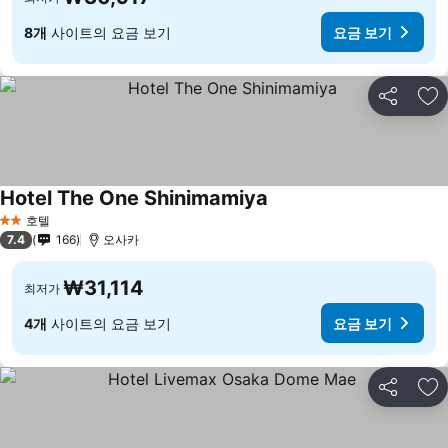
8개
사이트의 요금 보기
요금 보기
공유
즐
Hotel The One Shinimamiya
요금 보기
호텔
2 성급
7.4
166
오사카
₩31,114
최저가
4개
사이트의 요금 보기
요금 보기
공유
즐