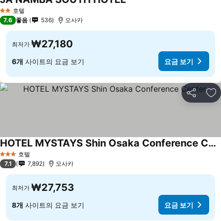
요금 보기
호텔
2 성급
7.6
좋음
536
오사카
₩27,180
최저가
6개
사이트의 요금 보기
요금 보기
공유
즐
HOTEL MYSTAYS Shin Osaka Conference Center
요금 보기
호텔
3 성급
7.1
7,892
오사카
₩27,753
최저가
8개
사이트의 요금 보기
요금 보기