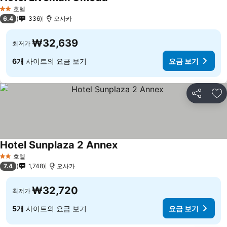
요금 보기
호텔
2 성급
6.4
336
오사카
₩32,639
최저가
6개
사이트의 요금 보기
요금 보기
공유
즐
Hotel Sunplaza 2 Annex
요금 보기
호텔
2 성급
7.4
1,748
오사카
₩32,720
최저가
5개
사이트의 요금 보기
요금 보기