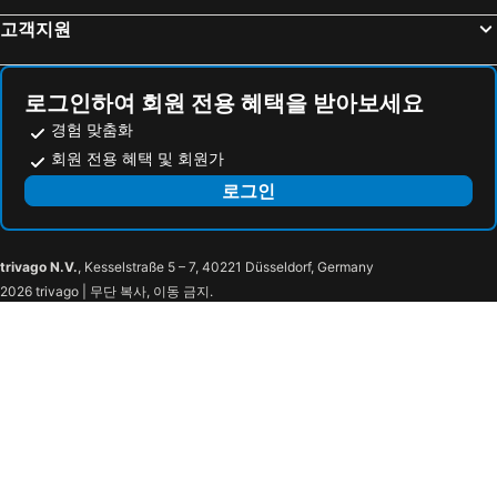
고객지원
와이즈 캐빈 오사카 난바
Hot Spring Osaka Hinode Hotel Nipponbashi
HOTEL TRAD Replay
Hiyori Hotel Osaka Namba Station
호텔 비스치오 오사카 바이 그란비아
신 오사카 서니 스톤 호텔
로그인하여 회원 전용 혜택을 받아보세요
Osaka Teikoku Hotel
더 싱굴라리 호텔 & 스카이스파 앳 유니버설 스튜디오스 재팬™
경험 맞춤화
아크 호텔 오사카 신사이바시 - 루트-인 호텔스 -
karaksa hotel grande Shin-Osaka Tower
회원 전용 혜택 및 회원가
간사이 공항 워싱턴 호텔
Hotel Dans Le Coeur Osaka Umeda
로그인
호텔 그란비아 오사카
호텔 힐러리스
ibis Osaka Umeda
Villa Fontaine Grand Osaka Umeda
trivago N.V.
, Kesselstraße 5 – 7, 40221 Düsseldorf, Germany
Via Inn Umeda
TONES OSAKA
2026 trivago | 무단 복사, 이동 금지.
Maruichi Hotel
호텔 호케 클럽 오사카
Hotel Lotus Umeda -Adult Only
Hotel Salle De Bain
Hotel Livemax Umeda Doyama
호텔 간사이
오사카 도큐 REI 호텔
캡슐 인 오사카 - 남성 서비스
파인 가든 우메다 - 어른 전용
Hotel Axis
Sonezaki Luxe Hotel
RE HOTEL Umeda