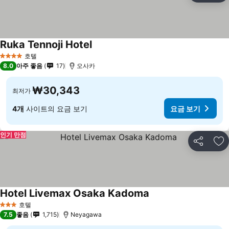
Ruka Tennoji Hotel
요금 보기
호텔
4 성급
8.0
아주 좋음
17
오사카
₩30,343
최저가
4개
사이트의 요금 보기
요금 보기
인기 만점
공유
즐
Hotel Livemax Osaka Kadoma
요금 보기
호텔
3 성급
7.5
좋음
1,715
Neyagawa