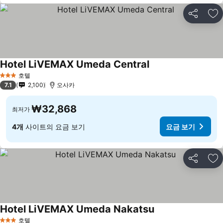
공유
즐
Hotel LiVEMAX Umeda Central
요금 보기
호텔
3 성급
7.1
2,100
오사카
₩32,868
최저가
4개
사이트의 요금 보기
요금 보기
공유
즐
Hotel LiVEMAX Umeda Nakatsu
요금 보기
호텔