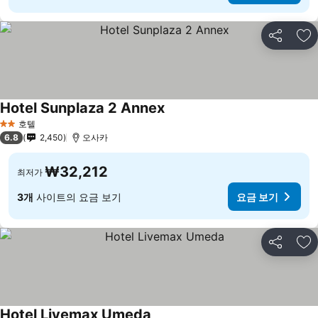
공유
즐
Hotel Sunplaza 2 Annex
요금 보기
호텔
2 성급
6.8
2,450
오사카
₩32,212
최저가
3개
사이트의 요금 보기
요금 보기
공유
즐
Hotel Livemax Umeda