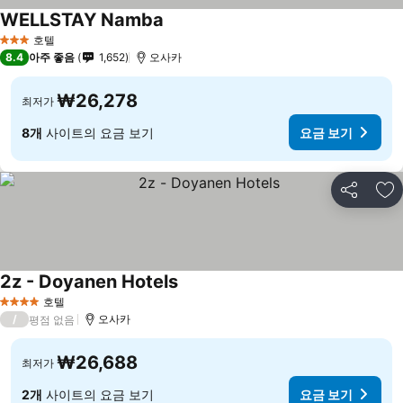
WELLSTAY Namba
요금 보기
호텔
3 성급
8.4
아주 좋음
1,652
오사카
₩26,278
최저가
8개
사이트의 요금 보기
요금 보기
공유
즐
2z - Doyanen Hotels
요금 보기
호텔
4 성급
/
오사카
평점 없음
₩26,688
최저가
2개
사이트의 요금 보기
요금 보기