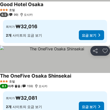
Good Hotel Osaka
요금 보기
호텔
3 성급
6.5
99
오사카
₩32,016
최저가
2개
사이트의 요금 보기
요금 보기
공유
즐
The OneFive Osaka Shinsekai
요금 보기
호텔
3 성급
8.1
아주 좋음
159
오사카
₩32,081
최저가
2개
사이트의 요금 보기
요금 보기