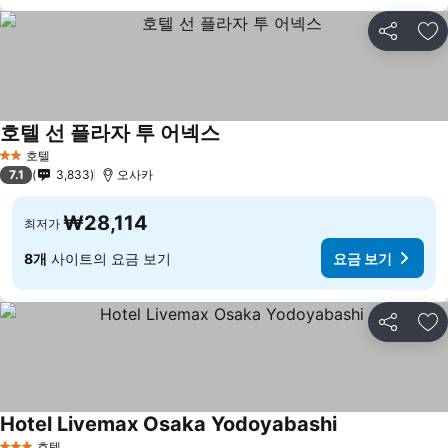
공유
즐
호텔 선 플라자 투 어넥스
요금 보기
호텔
2 성급
7.1
3,833
오사카
₩28,114
최저가
8개
사이트의 요금 보기
요금 보기
공유
즐
Hotel Livemax Osaka Yodoyabashi
요금 보기
호텔