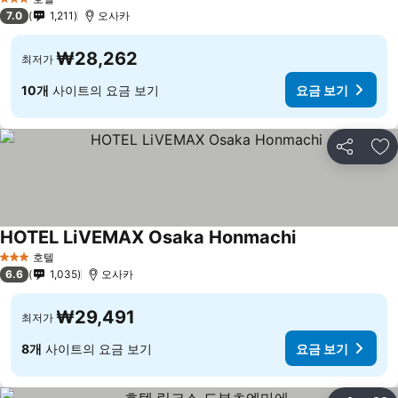
3 성급
7.0
1,211
오사카
₩28,262
최저가
10개
사이트의 요금 보기
요금 보기
공유
즐
HOTEL LiVEMAX Osaka Honmachi
요금 보기
호텔
3 성급
6.6
1,035
오사카
₩29,491
최저가
8개
사이트의 요금 보기
요금 보기