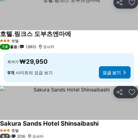
공유
즐
호텔.링크스 도부츠엔마에
요금 보기
호텔
3 성급
7.8
좋음
1,883
오사카
₩29,950
최저가
9개
사이트의 요금 보기
요금 보기
공유
즐
Sakura Sands Hotel Shinsaibashi
요금 보기
호텔
3 성급
6.7
209
오사카