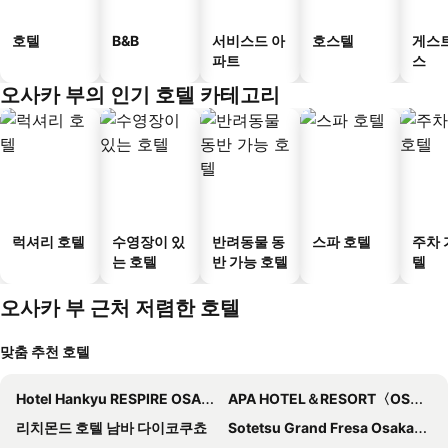
호텔
B&B
서비스드 아
호스텔
게스
파트
스
오사카 부의 인기 호텔 카테고리
럭셔리 호텔
수영장이 있
반려동물 동
스파 호텔
주차 
는 호텔
반 가능 호텔
텔
오사카 부 근처 저렴한 호텔
맞춤 추천 호텔
Hotel Hankyu RESPIRE OSAKA
APA HOTEL＆RESORT〈OSAKA NAMBA EKIMAE TOWER〉
리치몬드 호텔 남바 다이코쿠쵸
Sotetsu Grand Fresa Osaka-Namba