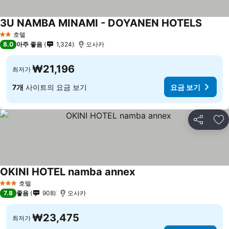
3U NAMBA MINAMI - DOYANEN HOTELS
요금 
호텔
2 성급
8.0
아주 좋음
1,324
오사카
₩21,196
최저가
7개
사이트의 요금 보기
요금 보기
공유
즐
OKINI HOTEL namba annex
요금 보기
호텔
3 성급
7.8
좋음
908
오사카
₩23,475
최저가