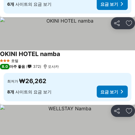
6개
사이트의 요금 보기
요금 보기
공유
즐
OKINI HOTEL namba
요금 보기
호텔
3 성급
8.0
아주 좋음
372
오사카
₩26,262
최저가
8개
사이트의 요금 보기
요금 보기
공유
즐