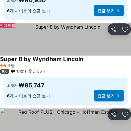
₩84,950
최저가
6개
사이트의 요금 보기
요금 보기
인기 만점
공유
즐
Super 8 by Wyndham Lincoln
호텔
2 성급
6.6
1,421
Lincoln
₩85,747
최저가
6개
사이트의 요금 보기
요금 보기
공유
즐