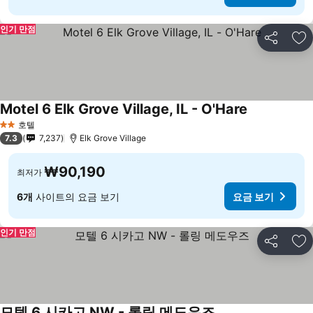
인기 만점
공유
즐
Motel 6 Elk Grove Village, IL - O'Hare
호텔
2 성급
7.3
7,237
Elk Grove Village
₩90,190
최저가
6개
사이트의 요금 보기
요금 보기
인기 만점
공유
즐
모텔 6 시카고 NW - 롤링 메도우즈