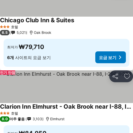
Chicago Club Inn & Suites
호텔
3 성급
6.5
5,021
Oak Brook
₩79,710
최저가
6개
사이트의 요금 보기
요금 보기
인기 만점
공유
즐
Clarion Inn Elmhurst - Oak Brook near I-88, I-290, I-294
호텔
3 성급
8.0
아주 좋음
3,103
Elmhurst