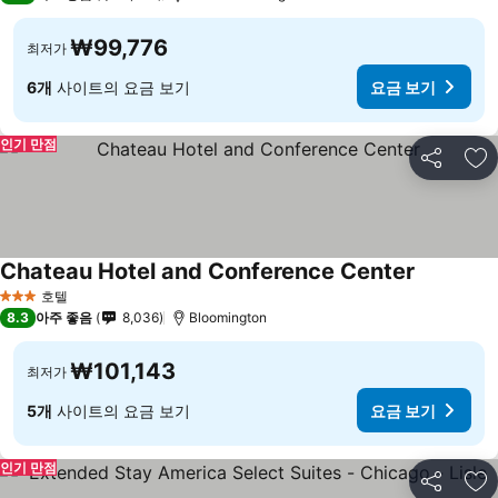
₩99,776
최저가
6개
사이트의 요금 보기
요금 보기
인기 만점
공유
즐
Chateau Hotel and Conference Center
호텔
3 성급
8.3
아주 좋음
8,036
Bloomington
₩101,143
최저가
5개
사이트의 요금 보기
요금 보기
인기 만점
공유
즐