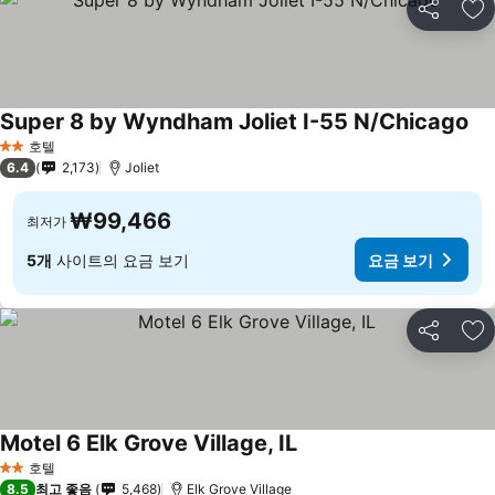
공유
즐
Super 8 by Wyndham Joliet I-55 N/Chicago
호텔
2 성급
6.4
2,173
Joliet
₩99,466
최저가
5개
사이트의 요금 보기
요금 보기
공유
즐
Motel 6 Elk Grove Village, IL
호텔
2 성급
8.5
최고 좋음
5,468
Elk Grove Village