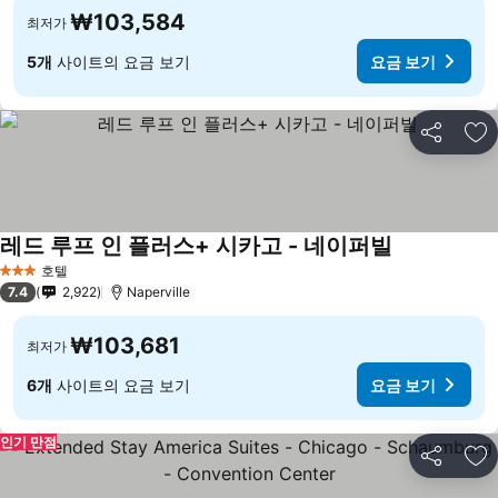
₩103,584
최저가
5개
사이트의 요금 보기
요금 보기
공유
즐
레드 루프 인 플러스+ 시카고 - 네이퍼빌
호텔
3 성급
7.4
2,922
Naperville
₩103,681
최저가
6개
사이트의 요금 보기
요금 보기
인기 만점
공유
즐