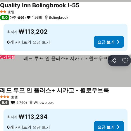
Quality Inn Bolingbrook I-55
호텔
2 성급
8.0
아주 좋음
1,936
Bolingbrook
₩113,202
최저가
6개
사이트의 요금 보기
요금 보기
인기 만점
공유
즐
레드 루프 인 플러스+ 시카고 - 윌로우브룩
호텔
3 성급
6.6
2,760
Willowbrook
₩113,234
최저가
6개
사이트의 요금 보기
요금 보기