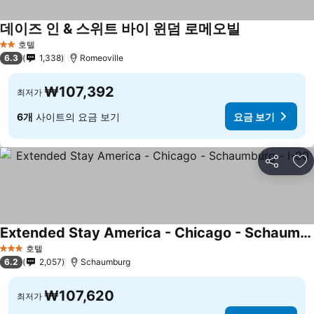
데이즈 인 & 스위트 바이 윈덤 로메오빌
호텔
2 성급
6.3
1,338
Romeoville
₩107,392
최저가
6개
사이트의 요금 보기
요금 보기
공유
즐
Extended Stay America - Chicago - Schaumburg - I-90
호텔
3 성급
6.2
2,057
Schaumburg
₩107,620
최저가