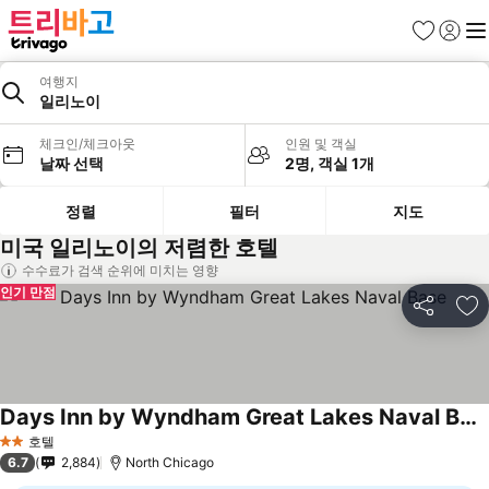
즐겨찾기
로그인
메
여행지
일리노이
체크인/체크아웃
인원 및 객실
날짜 선택
2명, 객실 1개
정렬
필터
지도
미국 일리노이의 저렴한 호텔
수수료가 검색 순위에 미치는 영향
인기 만점
공유
즐
Days Inn by Wyndham Great Lakes Naval Base
호텔
2 성급
6.7
2,884
North Chicago