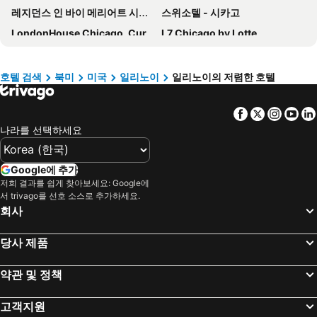
레지던스 인 바이 메리어트 시카고 다운타운/리버 노스
스위소텔 - 시카고
LondonHouse Chicago, Curio Collection by Hilton
L7 Chicago by Lotte
더 랭햄, 시카고
Le Méridien Essex Chicago
Ambassador Gold Coast, The Chicago Hotel Collection
Holiday Inn Chicago North-evanston By Ihg
호텔 검색
북미
미국
일리노이
일리노이의 저렴한 호텔
SpringHill Suites Chicago O'Hare
Warwick Allerton - Chicago
Facebook
Twitter
Insta
Yo
시카고 메리어트 다운타운 매그니피션트마일
힐튼 시카고/매그니피션트 마일 스위트
나라를 선택하세요
하얏트 리젠시 시카고
자슬린 호텔
Intercontinental Hotels Chicago Magnificent Mile By Ihg
웨스틴 미시간 애비뉴 시카고
Google에 추가
Hilton Garden Inn Chicago McCormick Place
트럼프 인터내셔널 호텔 앤드 타워 시카고
저희 결과를 쉽게 찾아보세요: Google에
서 trivago를 선호 소스로 추가하세요.
Residence Inn Chicago Downtown Magnificent Mile
Hotel 55 Chicago Downtown
회사
페어필드 인 & 스위트 시카고 다운타운/리버 노스
American Inn & Suites
The Chicago Hotel Collection Magnificent Mile
Hotel Indigo Chicago-vernon Hills By Ihg
당사 제품
Baymont by Wyndham Glenview
Hotel Riu Plaza Chicago
약관 및 정책
포 포인츠 바이 쉐라톤 시카고 오헤어 에어포트
Millennium Hotel Knickerbocker Chicago
킨지 호텔
하얏트 리젠시 샤움버그 시카고
고객지원