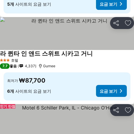
5개
사이트의 요금 보기
요금 보기
공유
즐
라 퀸타 인 앤드 스위트 시카고 거니
호텔
3 성급
7.7
좋음
4,337
Gurnee
₩87,700
최저가
6개
사이트의 요금 보기
요금 보기
인기 만점
공유
즐