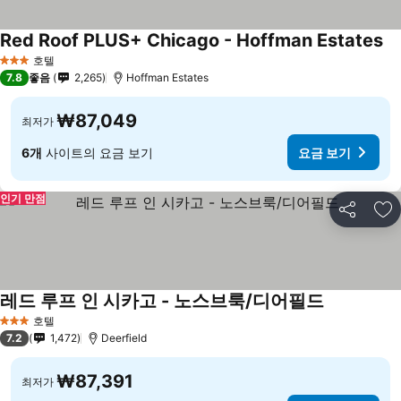
Red Roof PLUS+ Chicago - Hoffman Estates
호텔
3 성급
7.8
좋음
2,265
Hoffman Estates
₩87,049
최저가
6개
사이트의 요금 보기
요금 보기
인기 만점
공유
즐
레드 루프 인 시카고 - 노스브룩/디어필드
호텔
3 성급
7.2
1,472
Deerfield
₩87,391
최저가