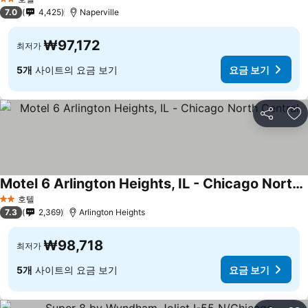
2 성급
7.0
4,425
Naperville
₩97,172
최저가
5개
사이트의 요금 보기
요금 보기
공유
즐
Motel 6 Arlington Heights, IL - Chicago North Central
호텔
2 성급
7.3
2,369
Arlington Heights
₩98,718
최저가
5개
사이트의 요금 보기
요금 보기