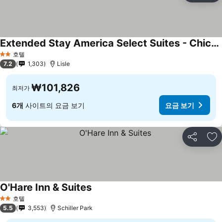
Extended Stay America Select Suites - Chicago - Lisle
호텔
2 성급
7.2
1,303
Lisle
₩101,826
최저가
6개
사이트의 요금 보기
요금 보기
공유
즐
O'Hare Inn & Suites
호텔
2 성급
5.5
3,553
Schiller Park