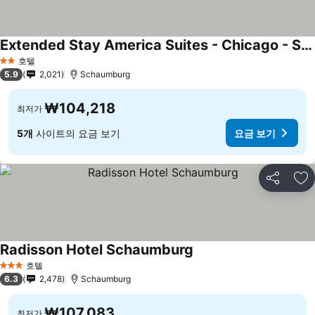
Extended Stay America Suites - Chicago - Schaumburg - Convention Center
호텔
2 성급
5.9
2,021
Schaumburg
₩104,218
최저가
5개
사이트의 요금 보기
요금 보기
공유
즐
Radisson Hotel Schaumburg
호텔
3 성급
6.3
2,478
Schaumburg
₩107,083
최저가