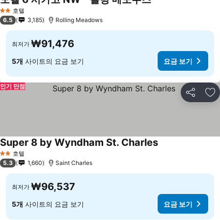
호텔
2 성급
6.5
3,185
Rolling Meadows
₩91,476
최저가
5개
사이트의 요금 보기
요금 보기
인기 만점
공유
즐
Super 8 by Wyndham St. Charles
호텔
2 성급
5.3
1,660
Saint Charles
₩96,537
최저가
5개
사이트의 요금 보기
요금 보기