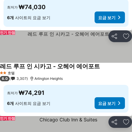
₩74,030
최저가
6개
사이트의 요금 보기
요금 보기
인기 만점
공유
즐
레드 루프 인 시카고 - 오헤어 에어포트
호텔
2 성급
6.0
3,307
Arlington Heights
₩74,291
최저가
6개
사이트의 요금 보기
요금 보기
인기 만점
공유
즐