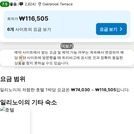
3 성급
7.5
좋음
2,824
Oakbrook Terrace
₩116,505
최저가
6개
사이트의 요금 보기
요금 보기
더보기
예약 사이트에서 받는 요금 및 예약 가능 여부는 계속해서 변경되어 해
당 예약 사이트에 방문했을 때 트리바고에 표시된 것과 정확히 동일한
상품을 찾지 못하실 수도 있습니다.
요금 범위
일리노이의 저렴한 호텔 1박당 요금은
‎₩74,030
~
‎₩116,505
입니다.
일리노이의 기타 숙소