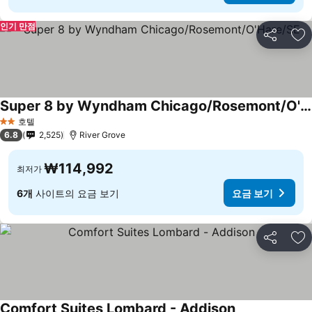
인기 만점
공유
즐
Super 8 by Wyndham Chicago/Rosemont/O'Hare/SE
호텔
2 성급
6.8
2,525
River Grove
₩114,992
최저가
6개
사이트의 요금 보기
요금 보기
공유
즐
Comfort Suites Lombard - Addison