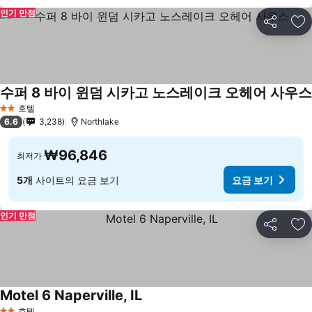
인기 만점
공유
즐
수퍼 8 바이 윈덤 시카고 노스레이크 오헤어 사우스
호텔
2 성급
6.6
3,238
Northlake
₩96,846
최저가
5개
사이트의 요금 보기
요금 보기
인기 만점
공유
즐
Motel 6 Naperville, IL
호텔