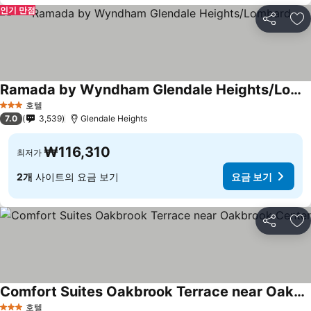
인기 만점
공유
즐
Ramada by Wyndham Glendale Heights/Lombard
호텔
3 성급
7.0
3,539
Glendale Heights
₩116,310
최저가
2개
사이트의 요금 보기
요금 보기
공유
즐
Comfort Suites Oakbrook Terrace near Oakbrook Center
호텔