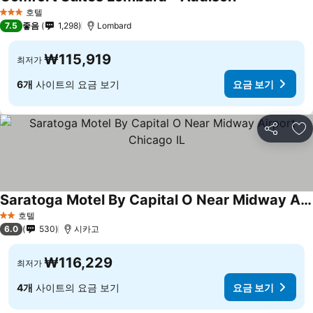
호텔
3 성급
7.5
좋음
1,298
Lombard
₩115,919
최저가
6개
사이트의 요금 보기
요금 보기
공유
즐
Saratoga Motel By Capital O Near Midway Airport Chicago IL
호텔
2 성급
6.0
530
시카고
₩116,229
최저가
4개
사이트의 요금 보기
요금 보기