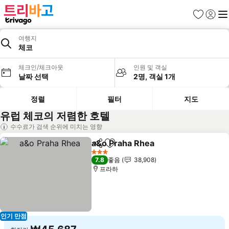
즐겨찾기
로그인
메
여행지
체코
체크인/체크아웃
인원 및 객실
날짜 선택
2명, 객실 1개
정렬
필터
지도
유럽 체코의 저렴한 호텔
수수료가 검색 순위에 미치는 영향
a&o Praha Rhea
공유
즐겨찾기에 추가
요금 보기
3 성급
7.8
좋음
38,908
프라하
인기 만점