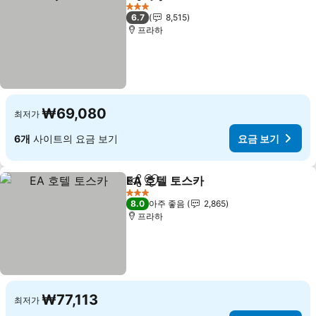
공유
즐겨찾기에 추가
요금 보기
3 성급
6.7
8,515
프라하
₩69,080
최저가
6개
사이트의 요금 보기
요금 보기
EA 호텔 토스카
공유
즐겨찾기에 추가
요금 보기
3 성급
8.0
아주 좋음
2,865
프라하
₩77,113
최저가