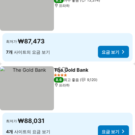
8.2
아주 좋음
13,374
프라하
₩87,473
최저가
7개
사이트의 요금 보기
요금 보기
The Gold Bank
공유
즐겨찾기에 추가
요금 보기
4 성급
8.6
최고 좋음
9,120
프라하
₩88,031
최저가
4개
사이트의 요금 보기
요금 보기