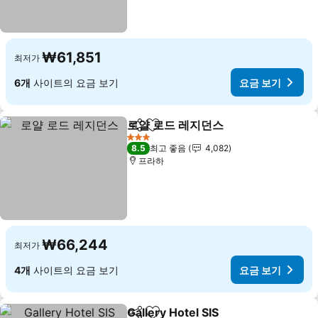
₩61,851
최저가
6개
사이트의 요금 보기
요금 보기
로얄 로드 레지던스
공유
즐겨찾기에 추가
요금 보기
3 성급
8.5
최고 좋음
4,082
프라하
₩66,244
최저가
4개
사이트의 요금 보기
요금 보기
Gallery Hotel SIS