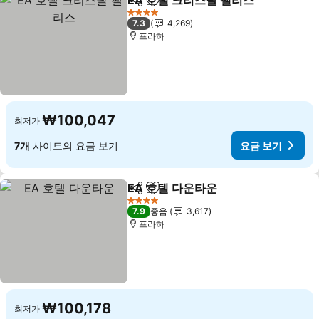
EA 호텔 크리스탈 팰리스
공유
즐겨찾기에 추가
요금
4 성급
7.3
4,269
프라하
₩100,047
최저가
7개
사이트의 요금 보기
요금 보기
EA 호텔 다운타운
공유
즐겨찾기에 추가
요금 보기
4 성급
7.9
좋음
3,617
프라하
₩100,178
최저가