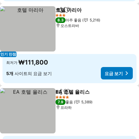
호텔 마리아
공유
즐겨찾기에 추가
요금 보기
3 성급
8.3
아주 좋음
5,216
오스트라바
인기 만점
₩111,800
최저가
5개
사이트의 요금 보기
요금 보기
EA 호텔 율리스
공유
즐겨찾기에 추가
요금 보기
4 성급
7.9
좋음
5,389
프라하