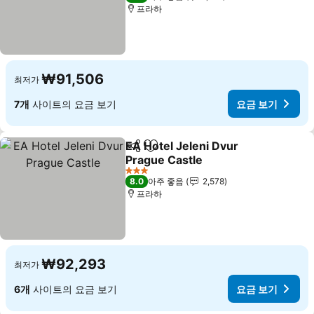
프라하
₩91,506
최저가
7개
사이트의 요금 보기
요금 보기
EA Hotel Jeleni Dvur
공유
즐겨찾기에 추가
Prague Castle
요금 보기
3 성급
8.0
아주 좋음
2,578
프라하
₩92,293
최저가
6개
사이트의 요금 보기
요금 보기