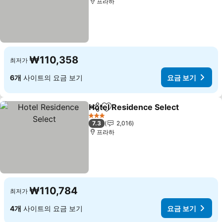
프라하
₩110,358
최저가
6개
사이트의 요금 보기
요금 보기
Hotel Residence Select
공유
즐겨찾기에 추가
요
3 성급
7.3
2,016
프라하
₩110,784
최저가
4개
사이트의 요금 보기
요금 보기