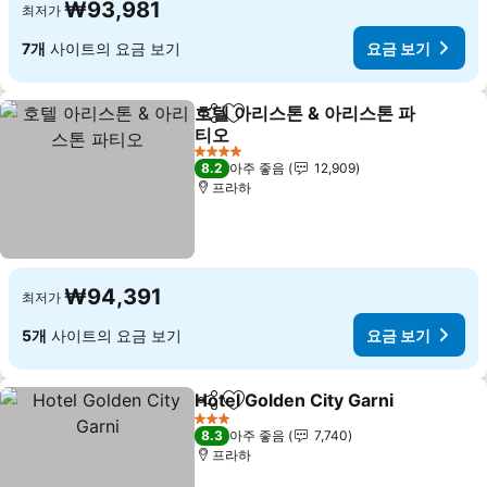
₩93,981
최저가
7개
사이트의 요금 보기
요금 보기
호텔 아리스톤 & 아리스톤 파
공유
즐겨찾기에 추가
티오
요금 보기
4 성급
8.2
아주 좋음
12,909
프라하
₩94,391
최저가
5개
사이트의 요금 보기
요금 보기
Hotel Golden City Garni
공유
즐겨찾기에 추가
요
3 성급
8.3
아주 좋음
7,740
프라하