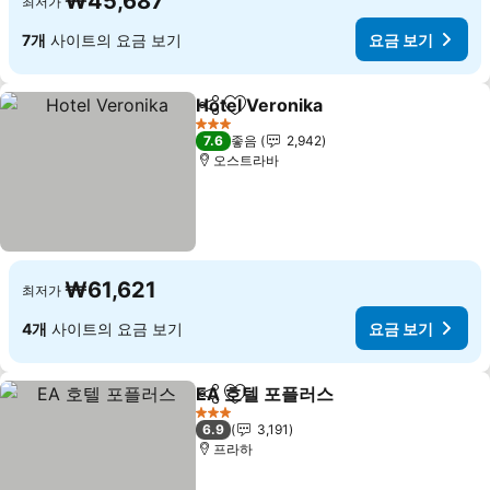
₩45,687
최저가
7개
사이트의 요금 보기
요금 보기
Hotel Veronika
공유
즐겨찾기에 추가
요금 보기
3 성급
7.6
좋음
2,942
오스트라바
₩61,621
최저가
4개
사이트의 요금 보기
요금 보기
EA 호텔 포플러스
공유
즐겨찾기에 추가
요금 보기
3 성급
6.9
3,191
프라하