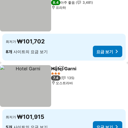
4 성급
8.4
아주 좋음
3,481
프라하
₩101,702
최저가
8개
사이트의 요금 보기
요금 보기
Hotel Garni
공유
즐겨찾기에 추가
요금 보기
3 성급
7.4
135
오스트라바
₩101,915
최저가
5개
사이트의 요금 보기
요금 보기