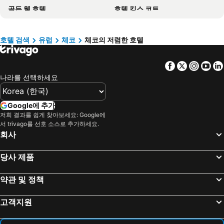
골든 웰 호텔
호텔 킹스 코트
Hotel Questenberg
Hotel Paris Prague
아드리아 호텔 프라하
Hermitage Hotel Prague
호텔 검색
유럽
체코
체코의 저렴한 호텔
호텔 사보이
Hotel Pod Věží
Facebook
Twitter
Insta
Yo
찰스 브리지 팰리스
Moods Charles Bridge
나라를 선택하세요
Hilton Prague Atrium
The Julius Prague
부티크 호텔 세븐 데이즈
알키미스트 그랜드 호텔 & 스파
Google에 추가
Allure Hotel Prague
The Viaduct - Suites & More
저희 결과를 쉽게 찾아보세요: Google에
서 trivago를 선호 소스로 추가하세요.
호텔 엘리제
르 팔레 아트 호텔 프라하
회사
호텔 캄파
Appia Hotel Residences
Hotel Essence
골든 크라운
당사 제품
Grand Majestic Hotel Prague
미트미23 - 호스텔
약관 및 정책
옥시덴탈 프라하 윌슨
호텔 프라하 인
a&o Praha Rhea
ibis Praha Old Town
고객지원
로얄 코트 호텔
Mamaison Residence Downtown Prague