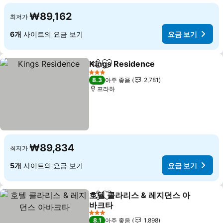
₩89,162
최저가
6개
사이트의 요금 보기
요금 보기
Kings Residence
공유
즐겨찾기에 추가
요금 보기
3 성급
8.3
아주 좋음
2,781
프라하
₩89,834
최저가
5개
사이트의 요금 보기
요금 보기
호텔 클라리스 & 레지던스 아
공유
즐겨찾기에 추가
바크타
요금 보기
3 성급
8.1
아주 좋음
1,898