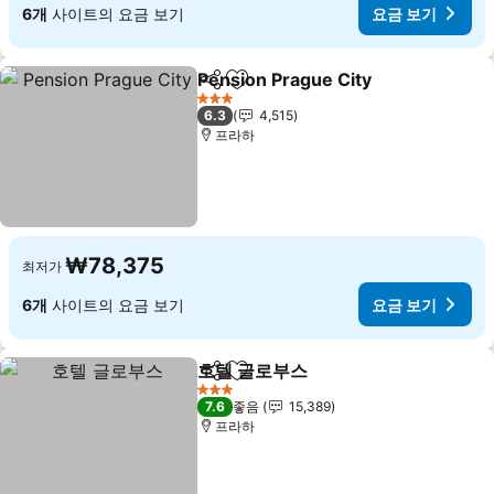
6개
사이트의 요금 보기
요금 보기
Pension Prague City
공유
즐겨찾기에 추가
요금 
3 성급
6.3
4,515
프라하
₩78,375
최저가
6개
사이트의 요금 보기
요금 보기
호텔 글로부스
공유
즐겨찾기에 추가
요금 보기
3 성급
7.6
좋음
15,389
프라하