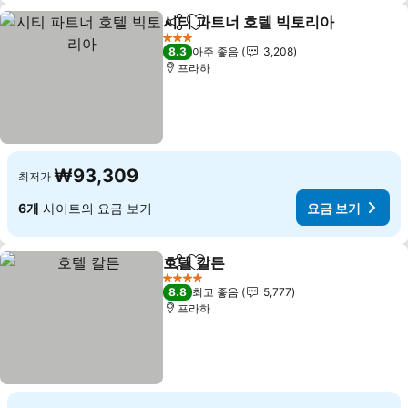
시티 파트너 호텔 빅토리아
공유
즐겨찾기에 추가
요
3 성급
8.3
아주 좋음
3,208
프라하
₩93,309
최저가
6개
사이트의 요금 보기
요금 보기
호텔 칼튼
공유
즐겨찾기에 추가
요금 보기
4 성급
8.8
최고 좋음
5,777
프라하