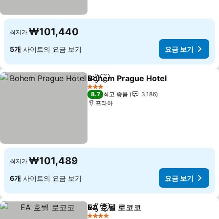
₩101,440
최저가
5개
사이트의 요금 보기
요금 보기
Bohem Prague Hotel
공유
즐겨찾기에 추가
요금 
3 성급
8.7
최고 좋음
3,186
프라하
₩101,489
최저가
6개
사이트의 요금 보기
요금 보기
EA 호텔 로코코
공유
즐겨찾기에 추가
요금 보기