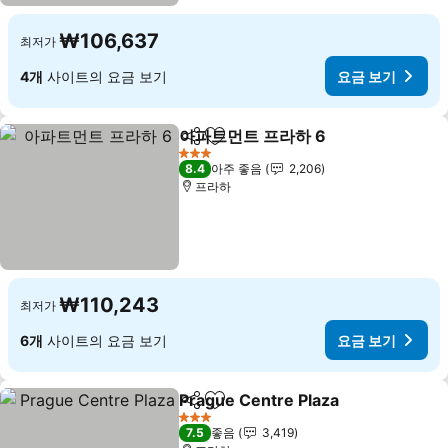
₩106,637
최저가
4개
사이트의 요금 보기
요금 보기
아파트먼트 프라하 6
공유
즐겨찾기에 추가
요금 보
3 성급
8.4
아주 좋음
2,206
프라하
₩110,243
최저가
6개
사이트의 요금 보기
요금 보기
Prague Centre Plaza
공유
즐겨찾기에 추가
요금 
3 성급
7.5
좋음
3,419