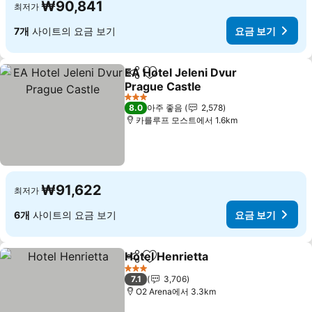
₩90,841
최저가
7개
사이트의 요금 보기
요금 보기
EA Hotel Jeleni Dvur
공유
즐겨찾기에 추가
Prague Castle
3 성급
8.0
아주 좋음
2,578
카를루프 모스트에서 1.6km
₩91,622
최저가
6개
사이트의 요금 보기
요금 보기
Hotel Henrietta
공유
즐겨찾기에 추가
3 성급
7.1
3,706
O2 Arena에서 3.3km