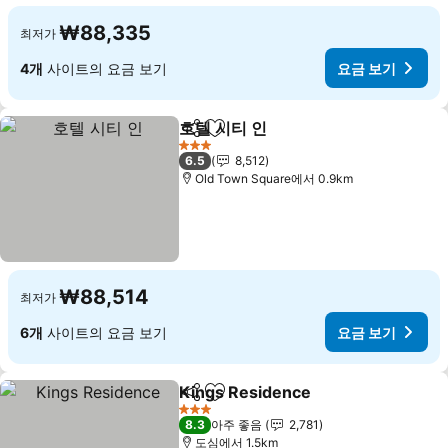
₩88,335
최저가
4개
사이트의 요금 보기
요금 보기
호텔 시티 인
공유
즐겨찾기에 추가
3 성급
6.5
8,512
Old Town Square에서 0.9km
₩88,514
최저가
6개
사이트의 요금 보기
요금 보기
Kings Residence
공유
즐겨찾기에 추가
3 성급
8.3
아주 좋음
2,781
도심에서 1.5km