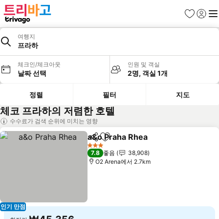
즐겨찾기
로그인
메
여행지
프라하
체크인/체크아웃
인원 및 객실
날짜 선택
2명, 객실 1개
정렬
필터
지도
체코 프라하의 저렴한 호텔
수수료가 검색 순위에 미치는 영향
a&o Praha Rhea
공유
즐겨찾기에 추가
3 성급
7.8
좋음
38,908
O2 Arena에서 2.7km
인기 만점