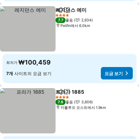
레지던스 에미
공유
즐겨찾기에 추가
4 성급
7.7
좋음
2,934
Petřín에서 6.0km
₩100,459
최저가
7개
사이트의 요금 보기
요금 보기
프라가 1885
공유
즐겨찾기에 추가
4 성급
7.6
좋음
3,606
카를루프 모스트에서 1.9km