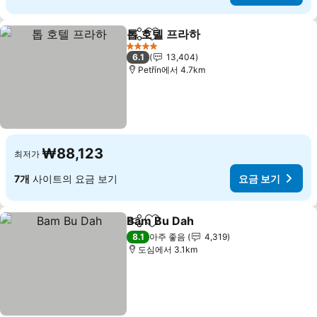
톱 호텔 프라하
공유
즐겨찾기에 추가
4 성급
6.1
13,404
Petřín에서 4.7km
₩88,123
최저가
7개
사이트의 요금 보기
요금 보기
Bam Bu Dah
공유
즐겨찾기에 추가
8.1
아주 좋음
4,319
도심에서 3.1km