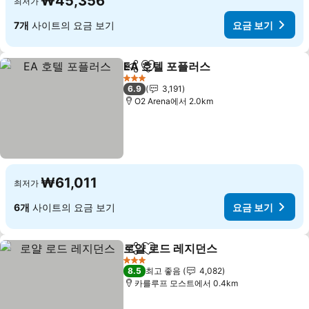
₩45,356
최저가
7개
사이트의 요금 보기
요금 보기
EA 호텔 포플러스
공유
즐겨찾기에 추가
3 성급
6.9
3,191
O2 Arena에서 2.0km
₩61,011
최저가
6개
사이트의 요금 보기
요금 보기
로얄 로드 레지던스
공유
즐겨찾기에 추가
3 성급
8.5
최고 좋음
4,082
카를루프 모스트에서 0.4km