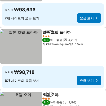
₩98,636
최저가
7개
사이트의 요금 보기
요금 보기
알톤 호텔 프라하
공유
즐겨찾기에 추가
3 성급
8.8
최고 좋음
4,236
Old Town Square에서 1.5km
₩98,718
최저가
6개
사이트의 요금 보기
요금 보기
호텔 오야
공유
즐겨찾기에 추가
3 성급
8.0
아주 좋음
2,198