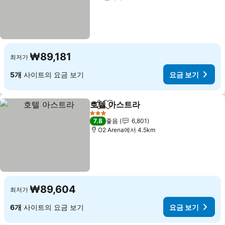
₩89,181
최저가
5개
사이트의 요금 보기
요금 보기
호텔 아스트라
공유
즐겨찾기에 추가
3 성급
7.8
좋음
6,801
O2 Arena에서 4.5km
₩89,604
최저가
6개
사이트의 요금 보기
요금 보기