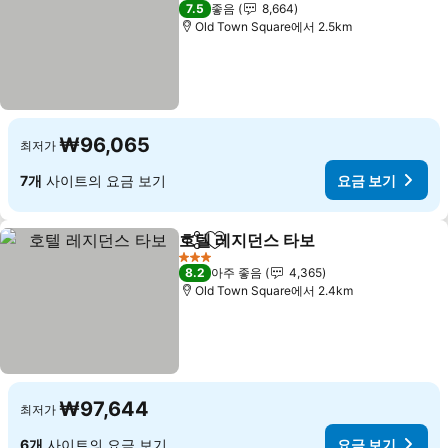
4 성급
7.5
좋음
8,664
Old Town Square에서 2.5km
₩96,065
최저가
7개
사이트의 요금 보기
요금 보기
호텔 레지던스 타보
공유
즐겨찾기에 추가
3 성급
8.2
아주 좋음
4,365
Old Town Square에서 2.4km
₩97,644
최저가
6개
사이트의 요금 보기
요금 보기