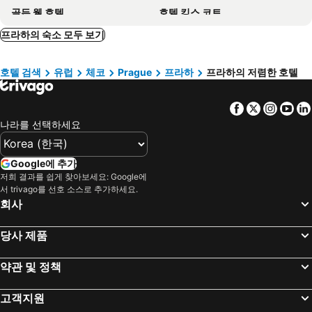
골든 웰 호텔
호텔 킹스 코트
Hotel Questenberg
Hotel Paris Prague
프라하의 숙소 모두 보기
아드리아 호텔 프라하
Hermitage Hotel Prague
호텔 검색
유럽
체코
Prague
프라하
프라하의 저렴한 호텔
호텔 사보이
Hotel Pod Věží
찰스 브리지 팰리스
Moods Charles Bridge
Facebook
Twitter
Insta
Yo
Hilton Prague Atrium
The Julius Prague
나라를 선택하세요
부티크 호텔 세븐 데이즈
알키미스트 그랜드 호텔 & 스파
Allure Hotel Prague
The Viaduct - Suites & More
Google에 추가
호텔 엘리제
르 팔레 아트 호텔 프라하
저희 결과를 쉽게 찾아보세요: Google에
서 trivago를 선호 소스로 추가하세요.
호텔 캄파
Appia Hotel Residences
회사
Hotel Essence
골든 크라운
당사 제품
Grand Majestic Hotel Prague
미트미23 - 호스텔
옥시덴탈 프라하 윌슨
호텔 프라하 인
약관 및 정책
a&o Praha Rhea
ibis Praha Old Town
로얄 코트 호텔
Mamaison Residence Downtown Prague
고객지원