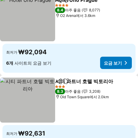
Hotel Uno Prague
공유
즐겨찾기에 추가
4 성급
8.4
아주 좋음
8,077
O2 Arena에서 3.6km
₩92,094
최저가
6개
사이트의 요금 보기
요금 보기
시티 파트너 호텔 빅토리아
공유
즐겨찾기에 추가
3 성급
8.3
아주 좋음
3,208
Old Town Square에서 2.0km
₩92,631
최저가