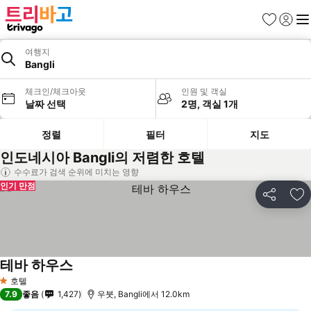
즐겨찾기
로그인
메
여행지
Bangli
체크인/체크아웃
인원 및 객실
날짜 선택
2명, 객실 1개
정렬
필터
지도
인도네시아 Bangli의 저렴한 호텔
수수료가 검색 순위에 미치는 영향
인기 만점
공유
즐
테바 하우스
호텔
1 성급
7.9
좋음
1,427
우붓, Bangli에서 12.0km