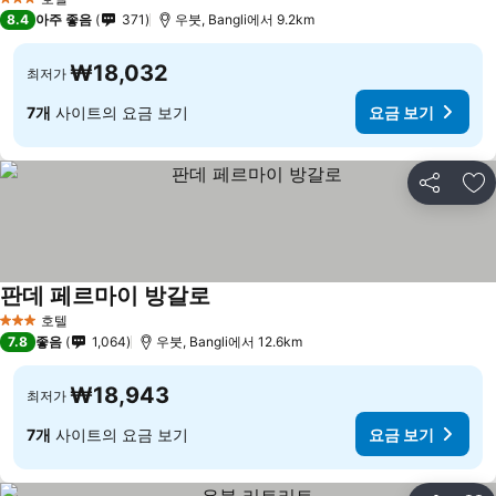
3 성급
8.4
아주 좋음
371
우붓, Bangli에서 9.2km
₩18,032
최저가
7개
사이트의 요금 보기
요금 보기
공유
즐
판데 페르마이 방갈로
호텔
3 성급
7.8
좋음
1,064
우붓, Bangli에서 12.6km
₩18,943
최저가
7개
사이트의 요금 보기
요금 보기