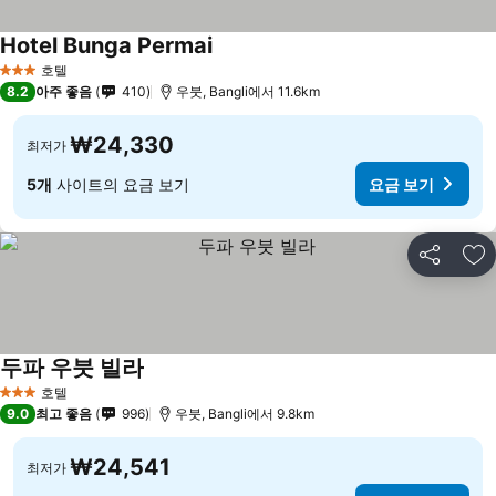
Hotel Bunga Permai
호텔
3 성급
8.2
아주 좋음
410
우붓, Bangli에서 11.6km
₩24,330
최저가
5개
사이트의 요금 보기
요금 보기
공유
즐
두파 우붓 빌라
호텔
3 성급
9.0
최고 좋음
996
우붓, Bangli에서 9.8km
₩24,541
최저가