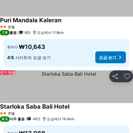
Puri Mandala Kaleran
호텔
2 성급
7.9
좋음
80
도심에서 11.9km
₩10,643
최저가
4개
사이트의 요금 보기
요금 보기
인기 만점
공유
즐
Starloka Saba Bali Hotel
호텔
2 성급
8.2
아주 좋음
461
도심에서 16.4km