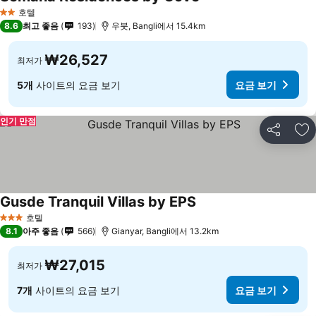
호텔
2 성급
8.6
최고 좋음
193
우붓, Bangli에서 15.4km
₩26,527
최저가
5개
사이트의 요금 보기
요금 보기
인기 만점
공유
즐
Gusde Tranquil Villas by EPS
호텔
3 성급
8.1
아주 좋음
566
Gianyar, Bangli에서 13.2km
₩27,015
최저가
7개
사이트의 요금 보기
요금 보기