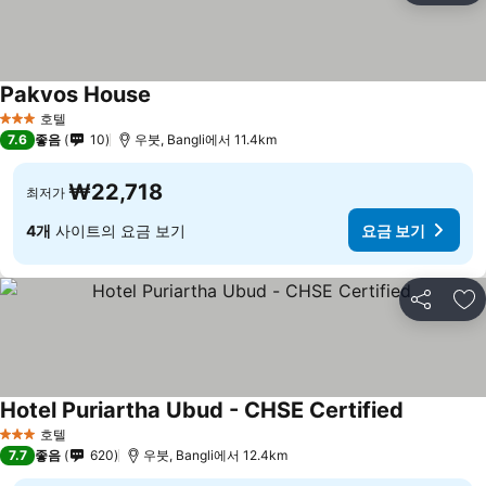
Pakvos House
호텔
3 성급
7.6
좋음
10
우붓, Bangli에서 11.4km
₩22,718
최저가
4개
사이트의 요금 보기
요금 보기
공유
즐
Hotel Puriartha Ubud - CHSE Certified
호텔
3 성급
7.7
좋음
620
우붓, Bangli에서 12.4km