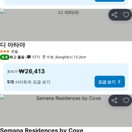
공유
즐
디 아타야
호텔
3 성급
8.6
최고 좋음
577
우붓, Bangli에서 13.2km
₩26,413
최저가
5개
사이트의 요금 보기
요금 보기
공유
즐
Semana Residences by Cove