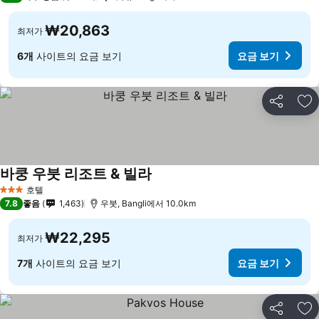
₩20,863
최저가
6개
사이트의 요금 보기
요금 보기
공유
즐
바쿵 우붓 리조트 & 빌라
호텔
3 성급
7.8
좋음
1,463
우붓, Bangli에서 10.0km
₩22,295
최저가
7개
사이트의 요금 보기
요금 보기
공유
즐