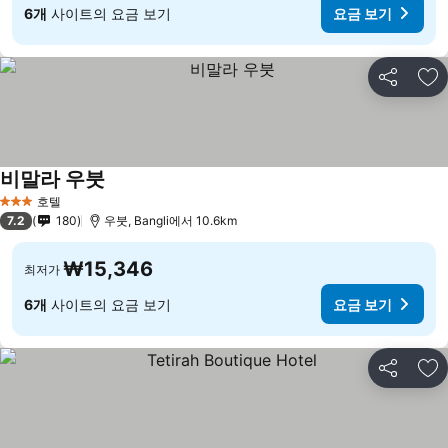
6개
사이트의 요금 보기
요금 보기
공유
즐
비말라 우붓
호텔
3 성급
7.2
180
우붓, Bangli에서 10.6km
₩15,346
최저가
6개
사이트의 요금 보기
요금 보기
공유
즐