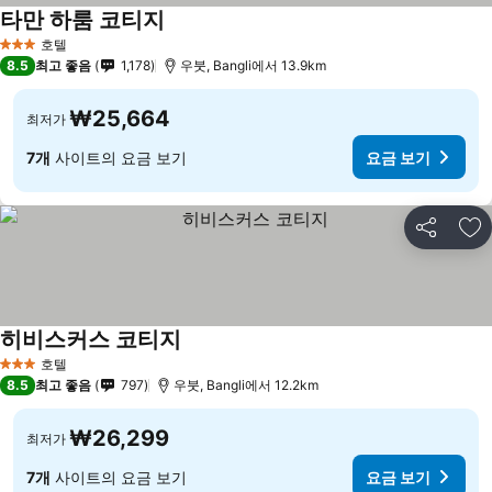
타만 하룸 코티지
호텔
3 성급
8.5
최고 좋음
1,178
우붓, Bangli에서 13.9km
₩25,664
최저가
7개
사이트의 요금 보기
요금 보기
공유
즐
히비스커스 코티지
호텔
3 성급
8.5
최고 좋음
797
우붓, Bangli에서 12.2km
₩26,299
최저가
7개
사이트의 요금 보기
요금 보기