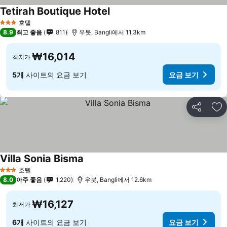
Tetirah Boutique Hotel
호텔
3 성급
8.9
최고 좋음
811
우붓, Bangli에서 11.3km
₩16,014
최저가
5개
사이트의 요금 보기
요금 보기
공유
즐
Villa Sonia Bisma
호텔
3 성급
8.0
아주 좋음
1,220
우붓, Bangli에서 12.6km
₩16,127
최저가
6개
사이트의 요금 보기
요금 보기