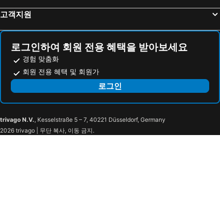
센다나 리조트 & 스파
Meruhdani Boutique Hotel Ubud
고객지원
Lumbung Sari Hotel
디 알란타라 사누르
로얄 산트리안
Yulia Village Inn
로그인하여 회원 전용 혜택을 받아보세요
Bucu View Resort
Champlung Sari Hotel and Spa Ubud
경험 맞춤화
Hanging Gardens of Bali
Ubud Raya Boutique Hotel
회원 전용 혜택 및 회원가
Bloo Lagoon Eco Village
레공 케라톤 비치 호텔
로그인
The Santai by LifestyleRetreats
Samanvaya - Adults Only
Airy Ubud Pejeng Kawan Raya Tampaksiring Bali
알람 우부드 컬처 빌라스 & 레지던스
trivago N.V.
, Kesselstraße 5 – 7, 40221 Düsseldorf, Germany
Puri Diamond Villa
Jungleight Bali
2026 trivago | 무단 복사, 이동 금지.
빌라 케무닝 우부드
Tri Upasedana House
Pinggala Villa Ubud
Villa Wedang
온제 리조트 & 빌라스
호텔 빌라 우붓
알람 푸이시 빌라
폰독 세바투 빌라
더 캄풍 리조트 우붓
Ayurvedagram Bali
Villa Kalisat Resort
Kabinawa Ubud Villas by Pramana Villas