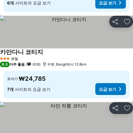
6개
사이트의 요금 보기
요금 보기
공유
즐
카만다니 코티지
호텔
3 성급
8.3
아주 좋음
638
우붓, Bangli에서 12.8km
₩24,785
최저가
7개
사이트의 요금 보기
요금 보기
공유
즐