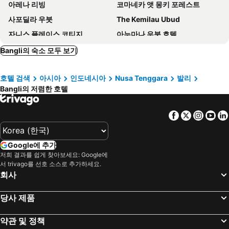
아레나 리빙
코마네카 앳 몽키 포레스트
사포딜라 우붓
The Kemilau Ubud
자니스 플레이스 코티지
아누마나 우붓 호텔
플라타란 우붓 호텔 & 스파
Bhuwana Ubud Hotel
Bangli의 숙소 모두 보기
엘리먼트 바이 웨스틴 발리 우붓
SenS Hotel and Spa
호텔 검색
아시아
인도네시아
Nusa Tenggara
발리
Batu Empug Ubud by Mahaputra
Ulun Ubud Resort
Bangli의 저렴한 호텔
비세사 우붓 리조트
아토텔 하니만 우붓
카자네 양로니
OK Divers Resort & Spa
Facebook
Twitter
Insta
Yo
Bisma Eight
Tapa Tepi Kali Canggu
리츠칼튼 발리, 누사두아
Tirta Arum
Google에 추가
만다파, 어 리츠칼튼 리저브
Labak River Hotel by EPS
저희 결과를 쉽게 찾아보세요: Google에
서 trivago를 선호 소스로 추가하세요.
Emana Akatara
Rumah Luwih Bali By Ihg
회사
그린 버드 빌라
Unagi Wooden Villas by Emana
당사 제품
Dinara Ubud
리버 사크티 리조트
Ketut's Place Villas Ubud
Swan Inn
약관 및 정책
Adiwana Svarga Loka
Gayatri