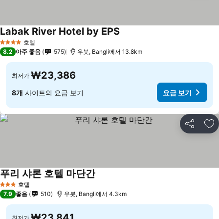
Labak River Hotel by EPS
호텔
4 성급
8.2
아주 좋음
575
우붓, Bangli에서 13.8km
₩23,386
최저가
8개
사이트의 요금 보기
요금 보기
공유
즐
푸리 샤론 호텔 마단간
호텔
3 성급
7.9
좋음
510
우붓, Bangli에서 4.3km
₩23,841
최저가