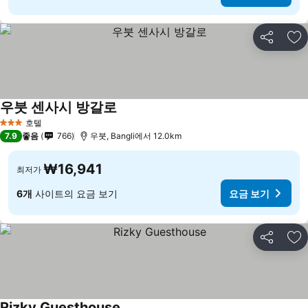
공유
즐
우붓 센사시 방갈로
호텔
3 성급
7.9
좋음
766
우붓, Bangli에서 12.0km
₩16,941
최저가
6개
사이트의 요금 보기
요금 보기
공유
즐
Rizky Guesthouse