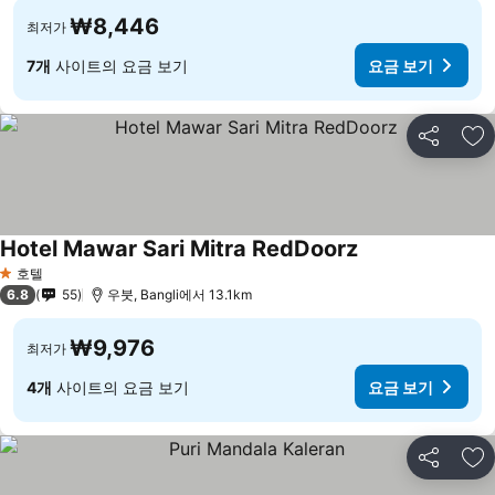
₩8,446
최저가
7개
사이트의 요금 보기
요금 보기
공유
즐
Hotel Mawar Sari Mitra RedDoorz
호텔
1 성급
6.8
55
우붓, Bangli에서 13.1km
₩9,976
최저가
4개
사이트의 요금 보기
요금 보기
공유
즐