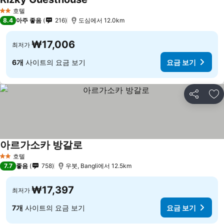
호텔
2 성급
8.4
아주 좋음
216
도심에서 12.0km
₩17,006
최저가
6개
사이트의 요금 보기
요금 보기
공유
즐
아르가소카 방갈로
호텔
2 성급
7.7
좋음
758
우붓, Bangli에서 12.5km
₩17,397
최저가
7개
사이트의 요금 보기
요금 보기