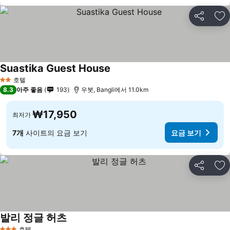
공유
즐
Suastika Guest House
호텔
2 성급
8.3
아주 좋음
193
우붓, Bangli에서 11.0km
₩17,950
최저가
7개
사이트의 요금 보기
요금 보기
공유
즐
발리 정글 허츠
호텔