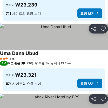
₩23,239
최저가
7개
사이트의 요금 보기
요금 보기
공유
즐
Uma Dana Ubud
호텔
3 성급
8.6
최고 좋음
230
우붓, Bangli에서 13.2km
₩23,321
최저가
6개
사이트의 요금 보기
요금 보기
공유
즐