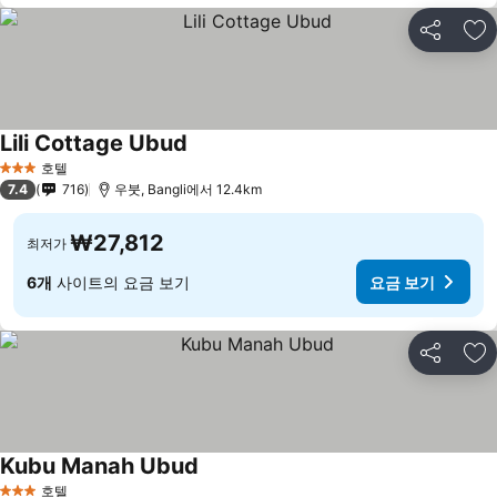
공유
즐
Lili Cottage Ubud
호텔
3 성급
7.4
716
우붓, Bangli에서 12.4km
₩27,812
최저가
6개
사이트의 요금 보기
요금 보기
공유
즐
Kubu Manah Ubud
호텔