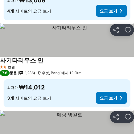
₩13,068
최저가
4개
사이트의 요금 보기
요금 보기
공유
즐
사기타리우스 인
호텔
2 성급
7.6
좋음
1,236
우붓, Bangli에서 12.2km
₩14,012
최저가
3개
사이트의 요금 보기
요금 보기
공유
즐