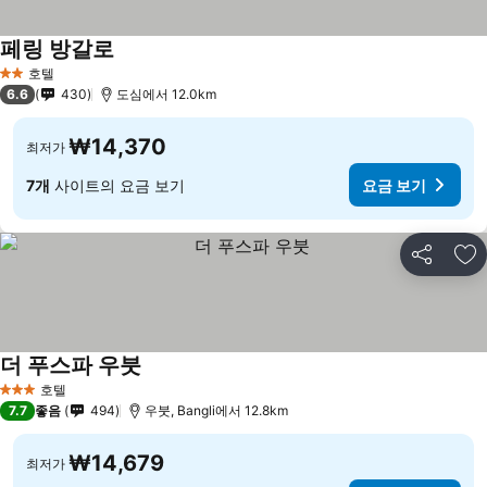
페링 방갈로
호텔
2 성급
6.6
430
도심에서 12.0km
₩14,370
최저가
7개
사이트의 요금 보기
요금 보기
공유
즐
더 푸스파 우붓
호텔
3 성급
7.7
좋음
494
우붓, Bangli에서 12.8km
₩14,679
최저가