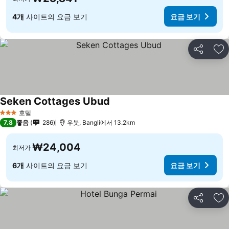
4개
사이트의 요금 보기
요금 보기
공유
즐
Seken Cottages Ubud
호텔
3 성급
7.8
좋음
286
우붓, Bangli에서 13.2km
₩24,004
최저가
6개
사이트의 요금 보기
요금 보기
공유
즐