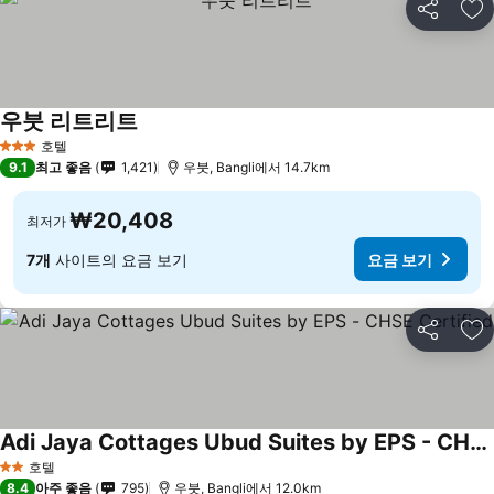
공유
즐
우붓 리트리트
호텔
3 성급
9.1
최고 좋음
1,421
우붓, Bangli에서 14.7km
₩20,408
최저가
7개
사이트의 요금 보기
요금 보기
공유
즐
Adi Jaya Cottages Ubud Suites by EPS - CHSE Certified
호텔
2 성급
8.4
아주 좋음
795
우붓, Bangli에서 12.0km