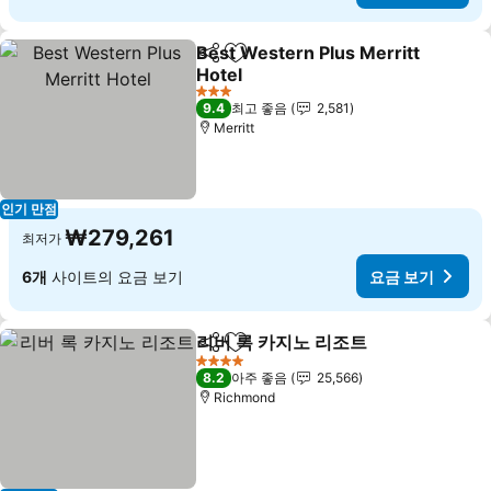
Best Western Plus Merritt
공유
즐겨찾기에 추가
Hotel
요금 보기
3 성급
9.4
최고 좋음
2,581
Merritt
인기 만점
₩279,261
최저가
6개
사이트의 요금 보기
요금 보기
리버 록 카지노 리조트
공유
즐겨찾기에 추가
요금 
4 성급
8.2
아주 좋음
25,566
Richmond