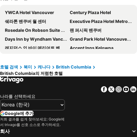
YWCA Hotel Vancouver
Century Plaza Hotel
쉐라톤 밴쿠버 월 센터
Executive Plaza Hotel Metro Vancouver
Rosedale On Robson Suite Hotel
팬 퍼시픽 밴쿠버
Days Inn by Wyndham Vancouver Downtown
Grand Park Hotel Vancouver Airport, Ascend Hotel Collection
레지던스 인 바이 메리어트 벤쿠버 다운타운
Accent Inns Kelowna
더 버라드
호텔 그랜드 퍼시픽
모다 호텔
리비에라 온 롭슨 스위트 호텔 다운타운 밴쿠버
호텔 검색
북미
캐나다
British Columbia
British Columbia의 저렴한 호텔
호텔 블루 밴쿠버
하얏트 리젠시 밴쿠버
Quality Inn & Suites
The Westin Bayshore, Vancouver
Facebook
Twitter
Insta
Yo
Accent Inns Vancouver Airport
JW Marriott Parq Vancouver
나라를 선택하세요
아아바 휘슬러 호텔
베스트 웨스턴 플러스 샤토 그랑빌 호텔 & 스위트
Grand Park Hotel & Suites Downtown Vancouver, an Ascend Collection Hotel
바클레이호텔
Google에 추가
Delta Hotels Kamloops
Radisson Blu Vancouver Airport Hotel & Marina
저희 결과를 쉽게 찾아보세요: Google에
서 trivago를 선호 소스로 추가하세요.
Ramada by Wyndham Coquitlam
페어몬트 엠프레스
회사
Coast Coal Harbour Vancouver Hotel by APA
Executive Suites Hotel & Conference Center, Metro Vancouver