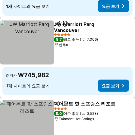
1개
사이트의 요금 보기
요금 보기
JW Marriott Parq
공유
즐겨찾기에 추가
Vancouver
요금 보기
5 성급
8.7
최고 좋음
7,006
밴쿠버
₩745,982
최저가
1개
사이트의 요금 보기
요금 보기
페어몬트 핫 스프링스 리조트
공유
즐겨찾기에 추가
4 성급
8.0
아주 좋음
8,523
Fairmont Hot Springs