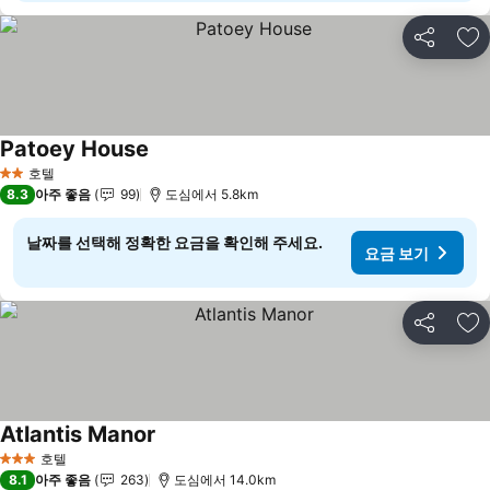
공유
즐
Patoey House
요금 보기
호텔
2 성급
8.3
아주 좋음
99
도심에서 5.8km
날짜를 선택해 정확한 요금을 확인해 주세요.
요금 보기
공유
즐
Atlantis Manor
요금 보기
호텔
3 성급
8.1
아주 좋음
263
도심에서 14.0km