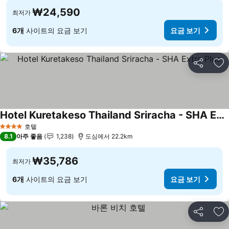
₩24,590
최저가
6개
사이트의 요금 보기
요금 보기
공유
즐
Hotel Kuretakeso Thailand Sriracha - SHA Extra Plus
요금 보기
호텔
4 성급
8.1
아주 좋음
1,238
도심에서 22.2km
₩35,786
최저가
6개
사이트의 요금 보기
요금 보기
공유
즐