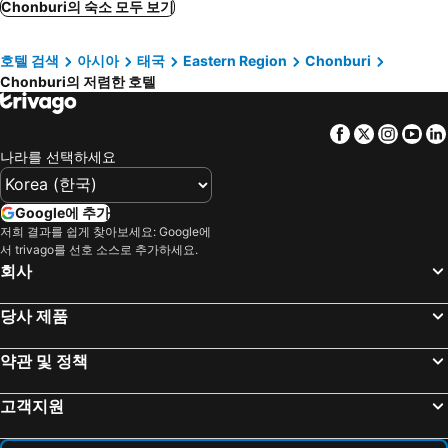
부티크 시티 호텔
Pacific Park Hotel
Chonburi의 숙소 모두 보기
Arize Hotel Sri Racha
시와 하우스
호텔 검색
아시아
태국
Eastern Region
Chonburi
Kantary Bay Hotel And Serviced Apartments
S2 Hotel
Chonburi의 저렴한 호텔
Kalm Bangsaen Hotel
Hotel Nikko Amata City Chonburi
Seed Boutique Hotel
Rattanachol Hotel
Facebook
Twitter
Insta
Yo
J Park Hotel
Kantary Hotel And Serviced Apartment, Amata, Bangpakong
나라를 선택하세요
소르오라킷 리빙 레지던스
시브리즈 방샌
Hop Inn Chonburi
사바이디 콘도
Google에 추가
저희 결과를 쉽게 찾아보세요: Google에
B-블랙 레지던스
Bbg Burapha Bangsaen Garden Apartment
서 trivago를 선호 소스로 추가하세요.
V 앳 방샌
파니타르 하우스
회사
The Sunset Bangsaen
반이운 풀빌라
당사 제품
더 세즈 호텔
Kilintra Residence
Blu Monkey Boutique Bangsaen
The Zleep Chonburi
약관 및 정책
Two Fifty Nine Resort 259 Resort
RungRoj Panich Hotel
고객지원
ZIP Hotel & Restaurant
쿠 앳 시
Classic Kameo Hotel and Serviced Apartments, Sriracha
스누조텔