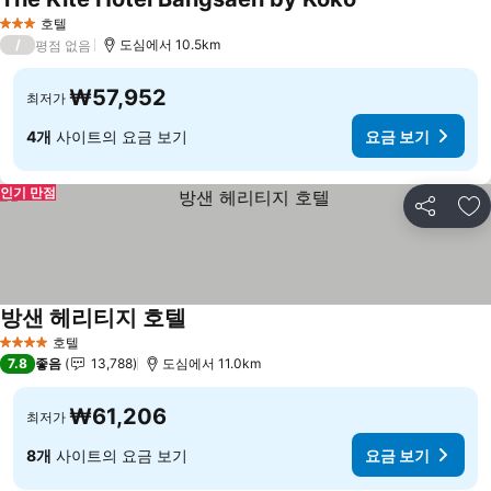
요금 보기
호텔
3 성급
/
도심에서 10.5km
평점 없음
₩57,952
최저가
4개
사이트의 요금 보기
요금 보기
인기 만점
공유
즐
방샌 헤리티지 호텔
요금 보기
호텔
4 성급
7.8
좋음
13,788
도심에서 11.0km
₩61,206
최저가
8개
사이트의 요금 보기
요금 보기