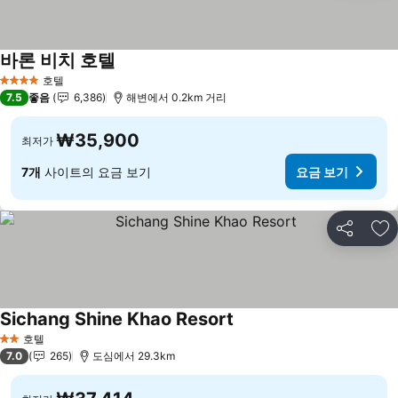
바론 비치 호텔
요금 보기
호텔
4 성급
7.5
좋음
6,386
해변에서 0.2km 거리
₩35,900
최저가
7개
사이트의 요금 보기
요금 보기
공유
즐
Sichang Shine Khao Resort
요금 보기
호텔
2 성급
7.0
265
도심에서 29.3km