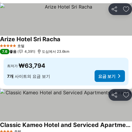
공유
즐
Arize Hotel Sri Racha
요금 보기
호텔
5 성급
7.6
좋음
4,391
도심에서 23.6km
₩63,794
최저가
7개
사이트의 요금 보기
요금 보기
공유
즐
Classic Kameo Hotel and Serviced Apartments, Sriracha
호텔