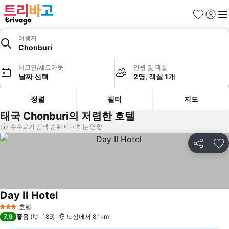
즐겨찾기
로그인
메
여행지
Chonburi
체크인/체크아웃
인원 및 객실
날짜 선택
2명, 객실 1개
정렬
필터
지도
태국 Chonburi의 저렴한 호텔
수수료가 검색 순위에 미치는 영향
공유
즐
Day II Hotel
요금 보기
호텔
3 성급
7.9
좋음
189
도심에서 8.1km