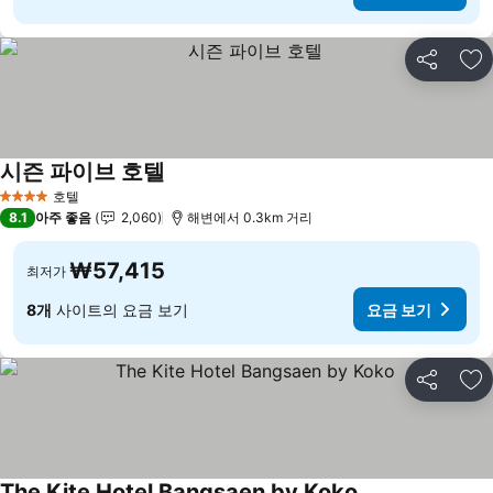
공유
즐
시즌 파이브 호텔
요금 보기
호텔
4 성급
8.1
아주 좋음
2,060
해변에서 0.3km 거리
₩57,415
최저가
8개
사이트의 요금 보기
요금 보기
공유
즐
The Kite Hotel Bangsaen by Koko