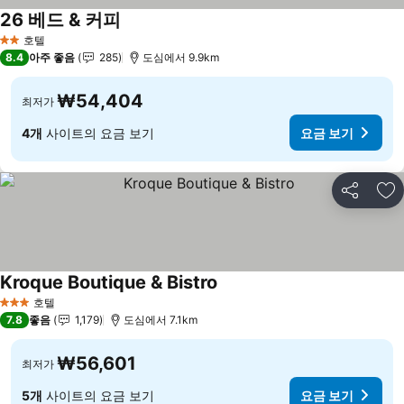
26 베드 & 커피
요금 보기
호텔
2 성급
8.4
아주 좋음
285
도심에서 9.9km
₩54,404
최저가
4개
사이트의 요금 보기
요금 보기
공유
즐
Kroque Boutique & Bistro
요금 보기
호텔
3 성급
7.8
좋음
1,179
도심에서 7.1km
₩56,601
최저가
5개
사이트의 요금 보기
요금 보기