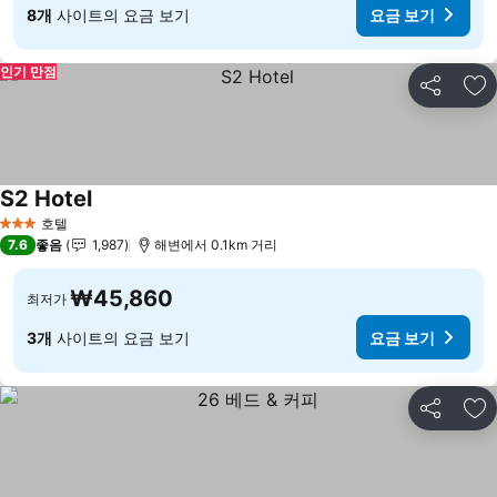
8개
사이트의 요금 보기
요금 보기
인기 만점
공유
즐
S2 Hotel
요금 보기
호텔
3 성급
7.6
좋음
1,987
해변에서 0.1km 거리
₩45,860
최저가
3개
사이트의 요금 보기
요금 보기
공유
즐