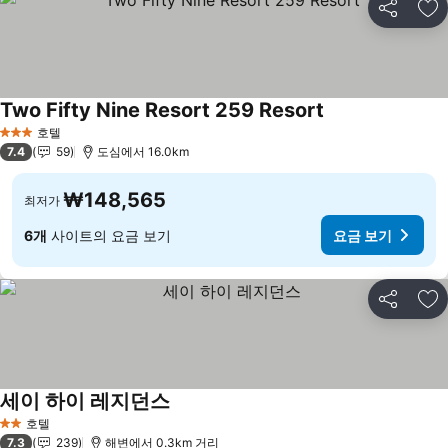
공유
즐
Two Fifty Nine Resort 259 Resort
요금 보기
호텔
3 성급
7.4
59
도심에서 16.0km
₩148,565
최저가
6개
사이트의 요금 보기
요금 보기
공유
즐
세이 하이 레지던스
요금 보기
호텔
2 성급
7.3
239
해변에서 0.3km 거리