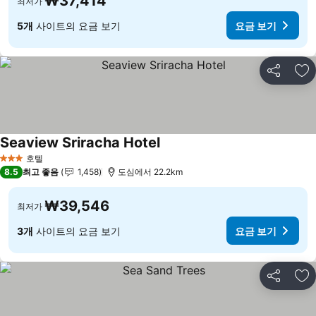
₩37,414
최저가
5개
사이트의 요금 보기
요금 보기
공유
즐
Seaview Sriracha Hotel
요금 보기
호텔
3 성급
8.5
최고 좋음
1,458
도심에서 22.2km
₩39,546
최저가
3개
사이트의 요금 보기
요금 보기
공유
즐