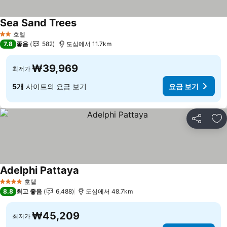
Sea Sand Trees
요금 보기
호텔
2 성급
7.8
좋음
582
도심에서 11.7km
₩39,969
최저가
5개
사이트의 요금 보기
요금 보기
공유
즐
Adelphi Pattaya
요금 보기
호텔
4 성급
8.8
최고 좋음
6,488
도심에서 48.7km
₩45,209
최저가