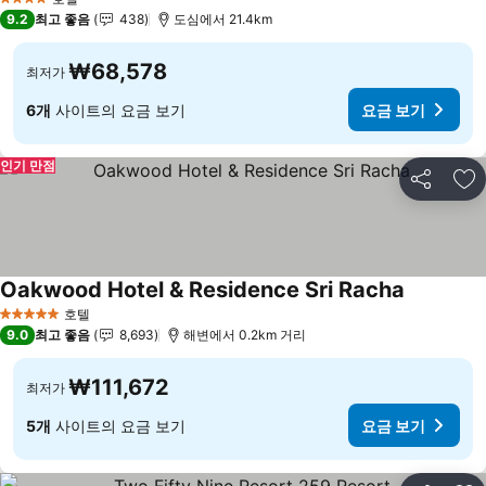
요금 보기
4 성급
9.2
최고 좋음
438
도심에서 21.4km
₩68,578
최저가
6개
사이트의 요금 보기
요금 보기
인기 만점
공유
즐
Oakwood Hotel & Residence Sri Racha
요금 보기
호텔
5 성급
9.0
최고 좋음
8,693
해변에서 0.2km 거리
₩111,672
최저가
5개
사이트의 요금 보기
요금 보기