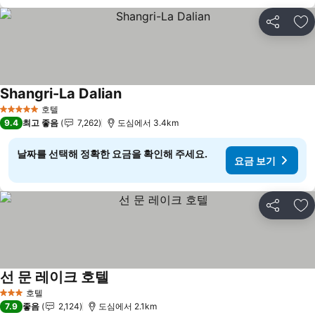
공유
즐
Shangri-La Dalian
요금 보기
호텔
5 성급
9.4
최고 좋음
7,262
도심에서 3.4km
날짜를 선택해 정확한 요금을 확인해 주세요.
요금 보기
공유
즐
선 문 레이크 호텔
요금 보기
호텔
3 성급
7.9
좋음
2,124
도심에서 2.1km