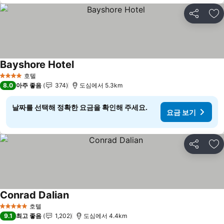
공유
즐
Bayshore Hotel
요금 보기
호텔
4 성급
8.0
아주 좋음
374
도심에서 5.3km
날짜를 선택해 정확한 요금을 확인해 주세요.
요금 보기
공유
즐
Conrad Dalian
요금 보기
호텔
5 성급
9.1
최고 좋음
1,202
도심에서 4.4km