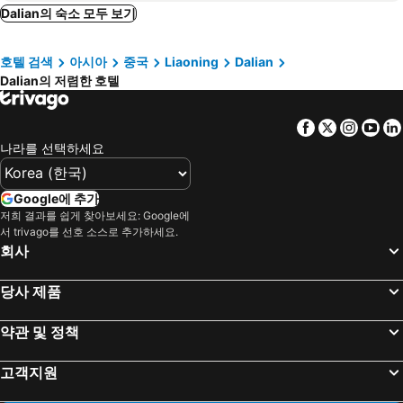
Joya Hotel Dalian-Friendship Square
Fairfield by Marriott Dalian Jinpu New Area
Dalian의 숙소 모두 보기
뉴 월드 다롄 호텔
Ji Dalian Peace Square
호텔 검색
아시아
중국
Liaoning
Dalian
Riyueming Select (Dalian Shanghai Road)
Hilton Dalian
Dalian의 저렴한 호텔
Orange Select Dalian Zhongshan Square Renmin Road
진장 인 셀렉트 다롄 유하오 스퀘어
Four Points by Sheraton Dalian Donggang
호텔 닛코 다롄
Facebook
Twitter
Insta
Yo
선 문 레이크 호텔
그랜드 하얏트 다롄
나라를 선택하세요
Conrad Dalian
Inn Fine Hotel
Dalian Grand Continent International Hotel
Jinjiang Inn Dalian Lianhe Road
Google에 추가
저희 결과를 쉽게 찾아보세요: Google에
푸롱 인터내셔널 호텔 - 다롄
Holiday Inn Express Dalian City Center By Ihg
서 trivago를 선호 소스로 추가하세요.
대련 산허 호텔
Crystal Orange Hotel Youhao Square Dalian
회사
Dalian Great Wall Hotel
Novotel Dalian Zhongshan Square
당사 제품
다롄 보하이 펄 호텔
그랜드 머큐어 다롄 테다
Four Seasons Hotel Dalian
베이쇼어 호텔 다롄
약관 및 정책
Ji Renmin Road Dalian
Hotel Dalian International
고객지원
Golden Shine International Hotel
Shangri-La Dalian
다롄 아우리케어 호텔
Rose