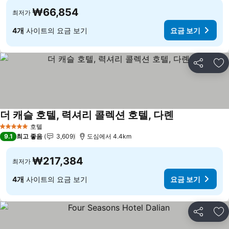
₩66,854
최저가
4개
사이트의 요금 보기
요금 보기
공유
즐
더 캐슬 호텔, 력셔리 콜렉션 호텔, 다롄
요금 보기
호텔
5 성급
9.1
최고 좋음
3,609
도심에서 4.4km
₩217,384
최저가
4개
사이트의 요금 보기
요금 보기
공유
즐