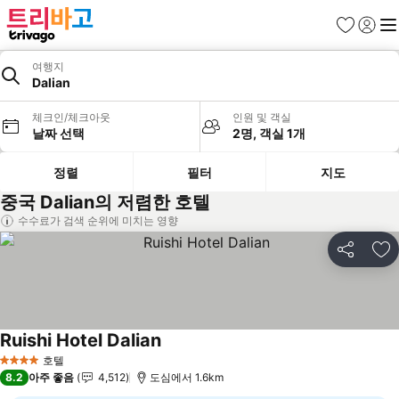
즐겨찾기
로그인
메
여행지
Dalian
체크인/체크아웃
인원 및 객실
날짜 선택
2명, 객실 1개
정렬
필터
지도
중국 Dalian의 저렴한 호텔
수수료가 검색 순위에 미치는 영향
공유
즐
Ruishi Hotel Dalian
요금 보기
호텔
4 성급
8.2
아주 좋음
4,512
도심에서 1.6km