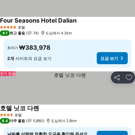
Four Seasons Hotel Dalian
요금 보기
호텔
5 성급
9.1
최고 좋음
74
도심에서 4.3km
₩383,978
최저가
2개
사이트의 요금 보기
요금 보기
인기 만점
공유
즐
호텔 닛코 다롄
요금 보기
호텔
4 성급
8.4
아주 좋음
5,880
도심에서 2.6km
날짜를 선택해 정확한 요금을 확인해 주세요.