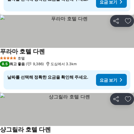
요금 보기
공유
즐
푸라마 호텔 다롄
요금 보기
호텔
5 성급
8.5
최고 좋음
9,386
도심에서 3.3km
날짜를 선택해 정확한 요금을 확인해 주세요.
요금 보기
공유
즐
샹그릴라 호텔 다롄
요금 보기