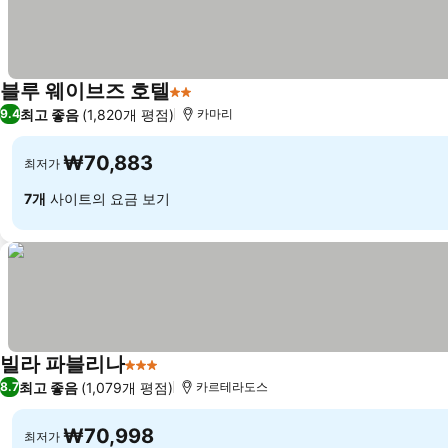
블루 웨이브즈 호텔
2 성급
최고 좋음
(1,820개 평점)
9.4
카마리
₩70,883
최저가
7개
사이트의 요금 보기
빌라 파블리나
3 성급
최고 좋음
(1,079개 평점)
8.7
카르테라도스
₩70,998
최저가