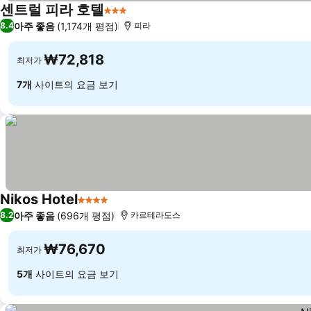
센트럴 피라 호텔
3 성급
아주 좋음
(1,174개 평점)
8.4
피라
₩72,818
최저가
7개
사이트의 요금 보기
Nikos Hotel
4 성급
아주 좋음
(696개 평점)
8.2
카르테라도스
₩76,670
최저가
5개
사이트의 요금 보기