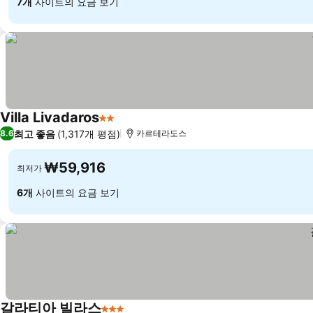
7개
사이트의 요금 보기
Villa Livadaros
2 성급
최고 좋음
(1,317개 평점)
8.6
카르테라도스
₩59,916
최저가
6개
사이트의 요금 보기
갈라티아 빌라스