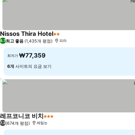
Nissos Thira Hotel
2 성급
최고 좋음
(1,435개 평점)
8.7
피라
₩77,359
최저가
6개
사이트의 요금 보기
레프코니코 비치
3 성급
(674개 평점)
7.3
레팀논