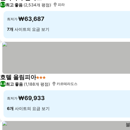
3 성급
최고 좋음
(2,534개 평점)
8.7
피라
₩63,687
최저가
7개
사이트의 요금 보기
호텔 올림피아
3 성급
최고 좋음
(1,188개 평점)
8.8
카르테라도스
₩69,933
최저가
6개
사이트의 요금 보기