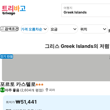
여행지
검색조건
가격 오름차순
요금
위치
그리스 Greek Islands의 저
인기 만점
포르토 카스텔로
3 성급
아주 좋음
(2,604개 평점)
8.0
피라
₩51,441
최저가