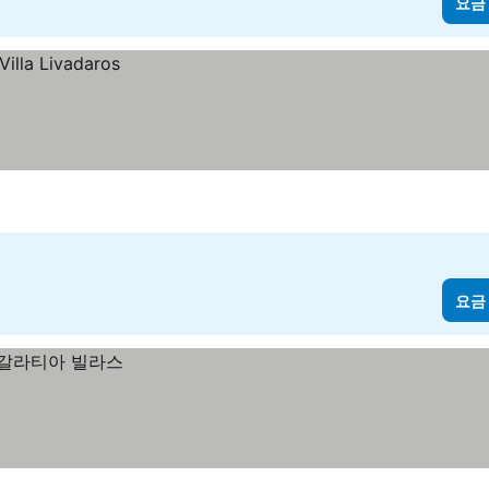
요금
요금