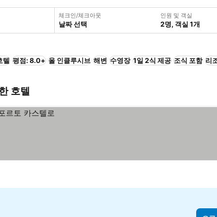
체크인/체크아웃
인원 및 객실
날짜 선택
2명, 객실 1개
호텔
평점: 8.0+
올 인클루시브
해변
수영장
1일 2식 제공
조식 포함
리
렴한 호텔