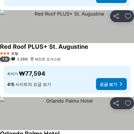
공유
즐
Red Roof PLUS+ St. Augustine
호텔
3 성급
7.0
3,389
세인트 오거스틴
₩77,594
최저가
4개
사이트의 요금 보기
요금 보기
공유
즐
Orlando Palms Hotel