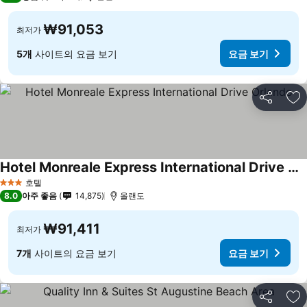
₩91,053
최저가
5개
사이트의 요금 보기
요금 보기
공유
즐
Hotel Monreale Express International Drive Orlando
호텔
3 성급
8.0
아주 좋음
14,875
올랜도
₩91,411
최저가
7개
사이트의 요금 보기
요금 보기
공유
즐