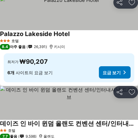
공유
즐
Palazzo Lakeside Hotel
호텔
3 성급
8.4
아주 좋음
26,391
키시미
₩90,207
최저가
6개
사이트의 요금 보기
요금 보기
공유
즐
데이즈 인 바이 윈덤 올랜도 컨벤션 센터/인터내셔널 드라이브
호텔
2 성급
7.7
좋음
9,598
올랜도