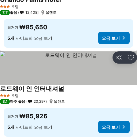
호텔
3 성급
7.7
좋음
12,408
올랜도
₩85,650
최저가
5개
사이트의 요금 보기
요금 보기
공유
즐
로드웨이 인 인터내셔널
호텔
3 성급
8.1
아주 좋음
20,297
올랜도
₩85,926
최저가
5개
사이트의 요금 보기
요금 보기