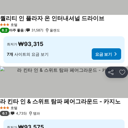
퀄리티 인 플라자 온 인터내셔널 드라이브
호텔
3 성급
8.2
아주 좋음
31,587
올랜도
₩93,315
최저가
7개
사이트의 요금 보기
요금 보기
공유
즐
라 킨타 인 & 스위트 탐파 페어그라운드 - 카지노
호텔
3 성급
6.1
4,735
탬파
₩93,575
최저가