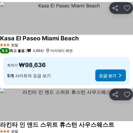
공유
즐
Kasa El Paseo Miami Beach
호텔
3 성급
8.5
최고 좋음
4,884
마이애미 해변
₩98,636
최저가
5개
사이트의 요금 보기
요금 보기
공유
즐
라킨타 인 앤드 스위트 휴스턴 사우스웨스트
호텔