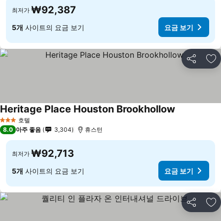
₩92,387
최저가
5개
사이트의 요금 보기
요금 보기
공유
즐
Heritage Place Houston Brookhollow
호텔
3 성급
8.0
아주 좋음
3,304
휴스턴
₩92,713
최저가
5개
사이트의 요금 보기
요금 보기
공유
즐