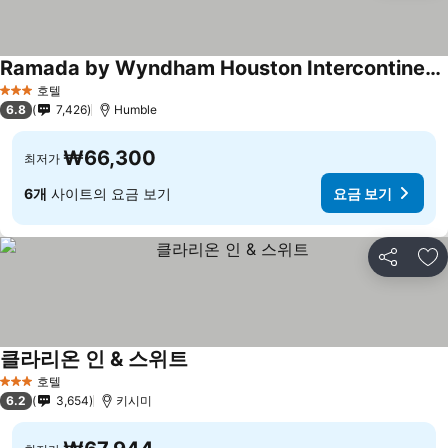
Ramada by Wyndham Houston Intercontinental Airport East
호텔
3 성급
6.8
7,426
Humble
₩66,300
최저가
6개
사이트의 요금 보기
요금 보기
공유
즐
클라리온 인 & 스위트
호텔
3 성급
6.2
3,654
키시미