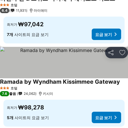
호텔
3 성급
6.4
11,931
마이애미
₩97,042
최저가
7개
사이트의 요금 보기
요금 보기
공유
즐
Ramada by Wyndham Kissimmee Gateway
호텔
3 성급
7.6
좋음
24,062
키시미
₩98,278
최저가
5개
사이트의 요금 보기
요금 보기