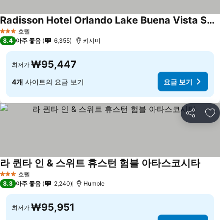
Radisson Hotel Orlando Lake Buena Vista South
호텔
3 성급
8.4
아주 좋음
6,355
키시미
₩95,447
최저가
4개
사이트의 요금 보기
요금 보기
공유
즐
라 퀸타 인 & 스위트 휴스턴 험블 아타스코시타
호텔
3 성급
8.3
아주 좋음
2,240
Humble
₩95,951
최저가