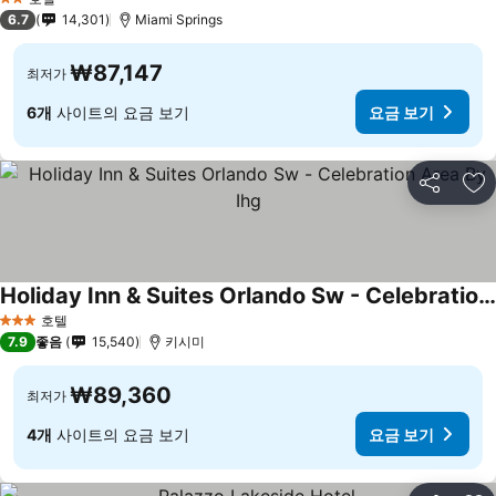
2 성급
6.7
14,301
Miami Springs
₩87,147
최저가
6개
사이트의 요금 보기
요금 보기
공유
즐
Holiday Inn & Suites Orlando Sw - Celebration Area By Ihg
호텔
3 성급
7.9
좋음
15,540
키시미
₩89,360
최저가
4개
사이트의 요금 보기
요금 보기