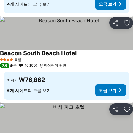
4개
사이트의 요금 보기
요금 보기
공유
즐
Beacon South Beach Hotel
호텔
4 성급
7.6
좋음
10,100
마이애미 해변
₩76,862
최저가
6개
사이트의 요금 보기
요금 보기
공유
즐