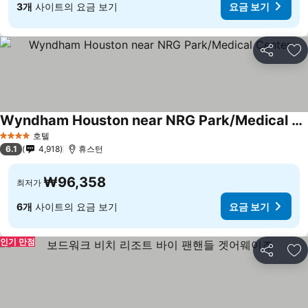
3개
사이트의 요금 보기
요금 보기
공유
즐
Wyndham Houston near NRG Park/Medical Center
호텔
4 성급
6.1
4,918
휴스턴
₩96,358
최저가
6개
사이트의 요금 보기
요금 보기
인기 만점
공유
즐