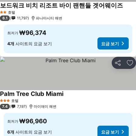
보드워크 비치 리조트 바이 팬핸들 겟어웨이즈
호텔
2 성급
6.1
11,797
파나마시티 해변
₩96,374
최저가
4개
사이트의 요금 보기
요금 보기
공유
즐
Palm Tree Club Miami
호텔
3 성급
7.4
7,197
마이애미 해변
₩96,960
최저가
6개
사이트의 요금 보기
요금 보기