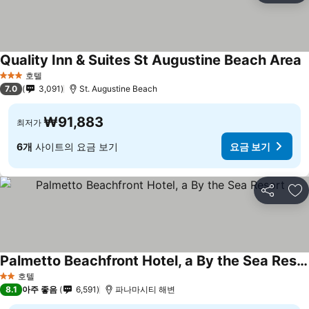
Quality Inn & Suites St Augustine Beach Area
호텔
3 성급
7.0
3,091
St. Augustine Beach
₩91,883
최저가
6개
사이트의 요금 보기
요금 보기
공유
즐
Palmetto Beachfront Hotel, a By the Sea Resort
호텔
2 성급
8.1
아주 좋음
6,591
파나마시티 해변