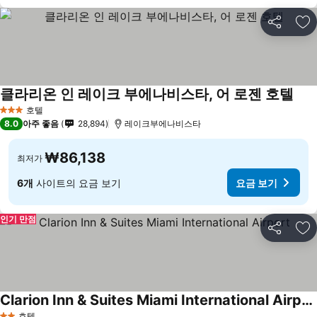
공유
즐
클라리온 인 레이크 부에나비스타, 어 로젠 호텔
호텔
3 성급
8.0
아주 좋음
28,894
레이크부에나비스타
₩86,138
최저가
6개
사이트의 요금 보기
요금 보기
인기 만점
공유
즐
Clarion Inn & Suites Miami International Airport
호텔