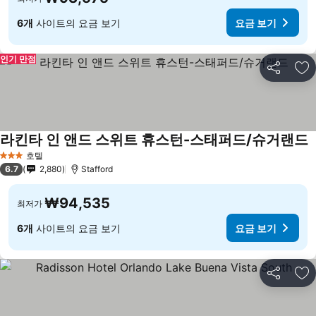
6개
사이트의 요금 보기
요금 보기
인기 만점
공유
즐
라킨타 인 앤드 스위트 휴스턴-스태퍼드/슈거랜드
호텔
3 성급
6.7
2,880
Stafford
₩94,535
최저가
6개
사이트의 요금 보기
요금 보기
공유
즐