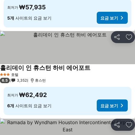
₩57,935
최저가
5개
사이트의 요금 보기
요금 보기
공유
즐
홀리데이 인 휴스턴 하비 에어포트
호텔
3 성급
6.5
3,352
휴스턴
₩62,492
최저가
6개
사이트의 요금 보기
요금 보기
공유
즐