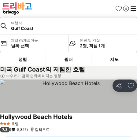
즐겨찾기
로그인
메
여행지
Gulf Coast
체크인/체크아웃
인원 및 객실
날짜 선택
2명, 객실 1개
정렬
필터
지도
미국 Gulf Coast의 저렴한 호텔
수수료가 검색 순위에 미치는 영향
공유
즐
Hollywood Beach Hotels
호텔
3 성급
7.3
5,827
할리우드