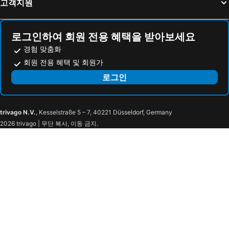
고객지원
세미놀 하드 록 호텔 앤드 카지노 탬파
실버 슬리퍼 카지노 호텔
Palmetto Beachfront Hotel, a By the Sea Resort
페어필드 인 & 스위트 애트모어
로그인하여 회원 전용 혜택을 받아보세요
Wind Creek Wetumpka
보드워크 비치 리조트 바이 팬핸들 겟어웨이즈
경험 맞춤화
옴니 코르푸스 크리스티 호텔
메리어트 마퀴스 휴스턴
회원 전용 혜택 및 회원가
힐튼 뉴올리언스 리버사이드
Wyndham Garden Fort Walton Beach Destin
로그인
Hotel 1928
샘스 타운 호텔 앤드 카지노
하얏트 리젠시 DFW
웨스틴 헌츠빌
trivago N.V.
, Kesselstraße 5 – 7, 40221 Düsseldorf, Germany
Hotel Lydia
Seaside Boutique Hotel
2026 trivago | 무단 복사, 이동 금지.
플랜테이션 스위트 & 컨퍼런스 센터
Wingate by Wyndham San Marcos
햄튼 인 & 스위트 바스트롭
크로켓 호텔
멩거 호텔
드루리 플라자 호텔 샌안토니오 리버워크
Holiday Inn San Antonio-riverwalk By Ihg
더블트리 바이 힐톤 호텔 & 스위트 휴스턴 바이 더 갤러리아
Hotel Zaza Houston Museum District
The Whitehall
엠버시 스위트 휴스턴 다운타운
클럽 쿼터스 호텔 인 휴스턴
Hyatt Vacation Club at Wild Oak Ranch - San Antonio
Hilton San Antonio Hill Country