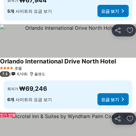
₩67,944
최저가
5개
사이트의 요금 보기
요금 보기
공유
즐
Orlando International Drive North Hotel
호텔
4 성급
7.3
6,108
올랜도
₩69,246
최저가
6개
사이트의 요금 보기
요금 보기
인기 만점
공유
즐