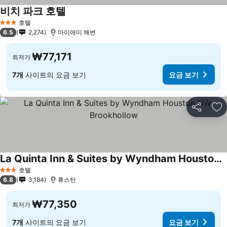
비치 파크 호텔
호텔
3 성급
6.5
2,274
마이애미 해변
₩77,171
최저가
7개
사이트의 요금 보기
요금 보기
공유
즐
La Quinta Inn & Suites by Wyndham Houston NW Brookhollow
호텔
3 성급
6.8
3,184
휴스턴
₩77,350
최저가
7개
사이트의 요금 보기
요금 보기