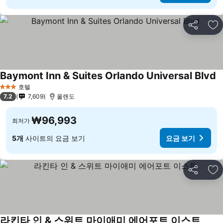
공유
즐
Baymont Inn & Suites Orlando Universal Blvd
호텔
3 성급
7.2
7,609
올랜도
₩96,993
최저가
5개
사이트의 요금 보기
요금 보기
공유
즐
라킨타 인 & 스위트 마이애미 에어포트 이스트