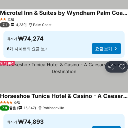
Microtel Inn & Suites by Wyndham Palm Coast I-95
호텔
2 성급
7.1
4,239
Palm Coast
₩74,274
최저가
6개
사이트의 요금 보기
요금 보기
인기 만점
공유
즐
Horseshoe Tunica Hotel & Casino - A Caesars Rewards Destination
호텔
4 성급
7.9
좋음
15,347
Robinsonville
₩74,893
최저가