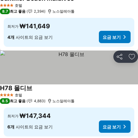
요금 보기
호텔
4 성급
8.7
최고 좋음
2,394
노스말레아톨
₩141,649
최저가
4개
사이트의 요금 보기
요금 보기
공유
즐
H78 몰디브
요금 보기
호텔
4 성급
8.5
최고 좋음
4,883
노스말레아톨
₩147,344
최저가
6개
사이트의 요금 보기
요금 보기