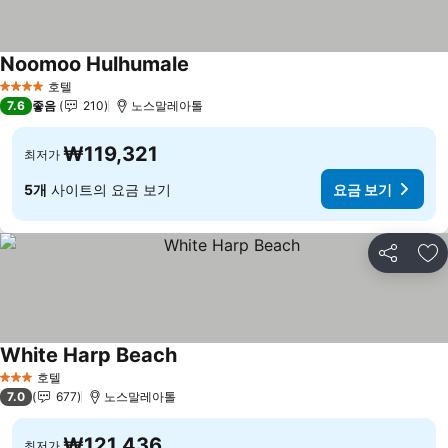
Noomoo Hulhumale
요금 보기
호텔
4 성급
7.6
좋음
210
노스말레아톨
₩119,321
최저가
5개
사이트의 요금 보기
요금 보기
공유
즐
White Harp Beach
요금 보기
호텔
3 성급
7.0
677
노스말레아톨
₩121,436
최저가