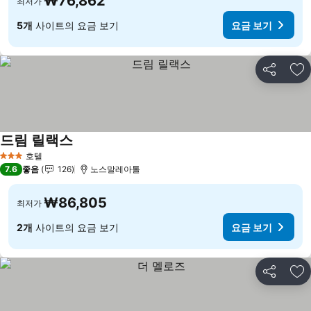
₩76,862
최저가
5개
사이트의 요금 보기
요금 보기
공유
즐
드림 릴랙스
요금 보기
호텔
3 성급
7.6
좋음
126
노스말레아톨
₩86,805
최저가
2개
사이트의 요금 보기
요금 보기
공유
즐