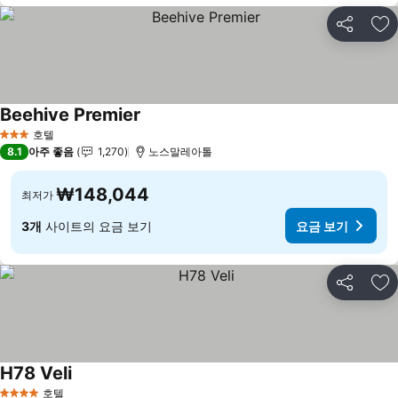
공유
즐
Beehive Premier
요금 보기
호텔
3 성급
8.1
아주 좋음
1,270
노스말레아톨
₩148,044
최저가
3개
사이트의 요금 보기
요금 보기
공유
즐
H78 Veli
요금 보기
호텔