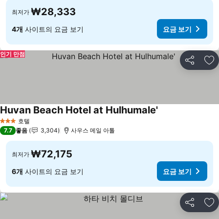
₩28,333
최저가
4개
사이트의 요금 보기
요금 보기
인기 만점
공유
즐
Huvan Beach Hotel at Hulhumale'
요금 보기
호텔
3 성급
7.7
좋음
3,304
사우스 메일 아톨
₩72,175
최저가
6개
사이트의 요금 보기
요금 보기
공유
즐