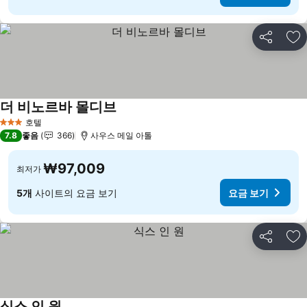
공유
즐
더 비노르바 몰디브
요금 보기
호텔
3 성급
7.8
좋음
366
사우스 메일 아톨
₩97,009
최저가
5개
사이트의 요금 보기
요금 보기
공유
즐
식스 인 원