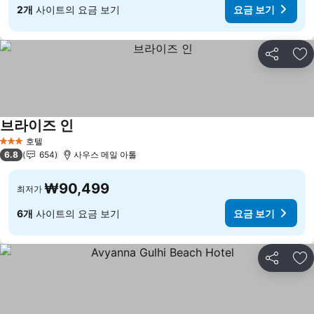
2개
사이트의 요금 보기
요금 보기
공유
즐
브라이즈 인
요금 보기
호텔
3 성급
6.8
654
사우스 메일 아톨
₩90,499
최저가
6개
사이트의 요금 보기
요금 보기
공유
즐