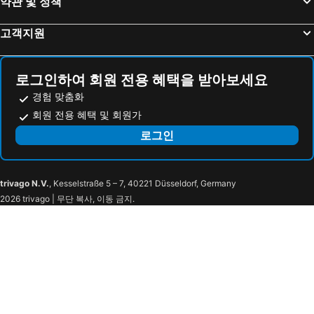
약관 및 정책
TME 리트리츠 디구라
Crystal Sands
고객지원
바카루팔리 아일랜드 리조트 앤드 스파
Arrival Beach and Spa at Gulhi
Endheri Sunset Dhangethi
Lea Spa Hotel
아리스톤 당게티 인
말라 몰디브 당게티
로그인하여 회원 전용 혜택을 받아보세요
Sentido OBLU Helengeli
Makunudu Island
경험 맞춤화
H78 몰디브
Hotel Ocean Grand at Hulhumale
회원 전용 혜택 및 회원가
Paralian Hulhumale'
Jen Maldives Male by Shangri-La
로그인
Sandies Bathala
웨스트 샌즈
Club Med Kani - Maldives
아야나 로지
trivago N.V.
, Kesselstraße 5 – 7, 40221 Düsseldorf, Germany
Rangali thoddoo Maldives
Avi Guesthouse
2026 trivago | 무단 복사, 이동 금지.
RV Thoddoo Maldives - Guest House
Rihiveli Residence Thoddoo
Dreams Grand
Nala Beach Inn
더 파크 하우스
코코 코티지 - 로컬 스타일 몰디브
Rasdhoo Inn
하타 비치 몰디브