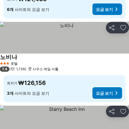
6개
사이트의 요금 보기
요금 보기
공유
즐
노비나
요금 보기
호텔
3 성급
7.4
1,736
사우스 메일 아톨
₩126,156
최저가
3개
사이트의 요금 보기
요금 보기
공유
즐