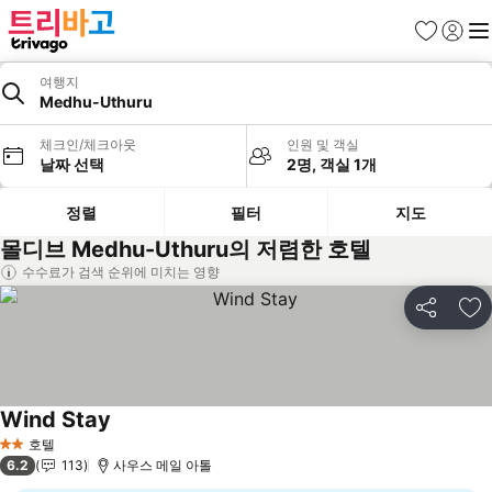
즐겨찾기
로그인
메
여행지
Medhu-Uthuru
체크인/체크아웃
인원 및 객실
날짜 선택
2명, 객실 1개
정렬
필터
지도
몰디브 Medhu-Uthuru의 저렴한 호텔
수수료가 검색 순위에 미치는 영향
공유
즐
Wind Stay
요금 보기
호텔
2 성급
6.2
113
사우스 메일 아톨