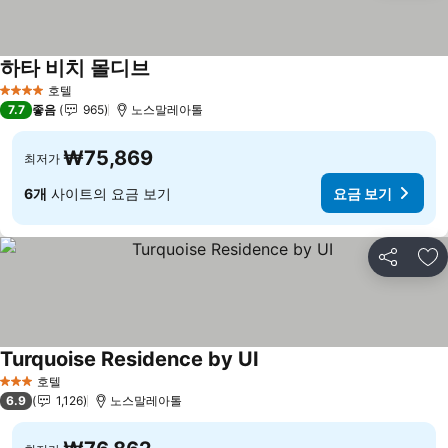
하타 비치 몰디브
요금 보기
호텔
4 성급
7.7
좋음
965
노스말레아톨
₩75,869
최저가
6개
사이트의 요금 보기
요금 보기
공유
즐
Turquoise Residence by UI
요금 보기
호텔
3 성급
6.9
1,126
노스말레아톨