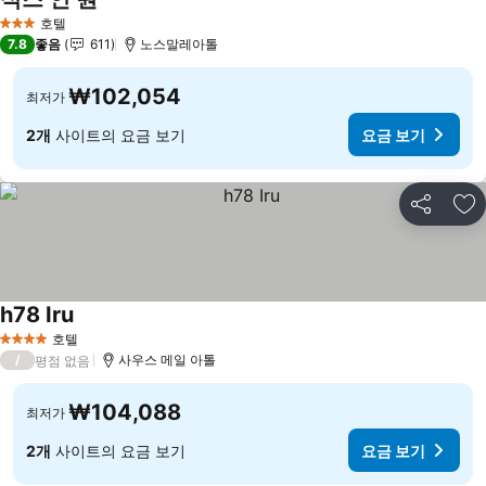
요금 보기
호텔
3 성급
7.8
좋음
611
노스말레아톨
₩102,054
최저가
2개
사이트의 요금 보기
요금 보기
공유
즐
h78 Iru
요금 보기
호텔
4 성급
/
사우스 메일 아톨
평점 없음
₩104,088
최저가
2개
사이트의 요금 보기
요금 보기