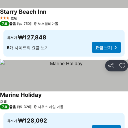
Starry Beach Inn
요금 보기
호텔
3 성급
7.6
좋음
750
노스말레아톨
₩127,848
최저가
5개
사이트의 요금 보기
요금 보기
공유
즐
Marine Holiday
요금 보기
호텔
7.9
좋음
326
사우스 메일 아톨
₩128,092
최저가