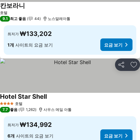
칸보라니
요금 보기
호텔
9.1
최고 좋음
44
노스말레아톨
₩133,202
최저가
1개
사이트의 요금 보기
요금 보기
공유
즐
Hotel Star Shell
요금 보기
호텔
4 성급
7.7
좋음
1,262
사우스 메일 아톨
₩134,992
최저가
6개
사이트의 요금 보기
요금 보기