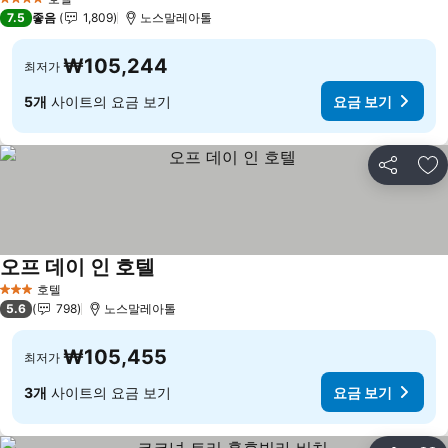
4 성급
7.5
좋음
1,809
노스말레아톨
₩105,244
최저가
5개
사이트의 요금 보기
요금 보기
공유
즐
오프 데이 인 호텔
요금 보기
호텔
3 성급
5.6
798
노스말레아톨
₩105,455
최저가
3개
사이트의 요금 보기
요금 보기