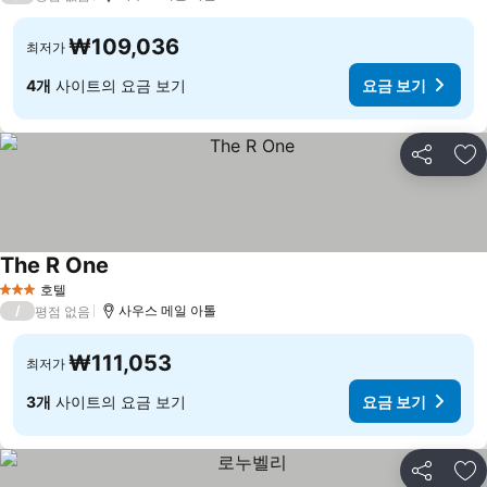
₩109,036
최저가
4개
사이트의 요금 보기
요금 보기
공유
즐
The R One
요금 보기
호텔
3 성급
/
사우스 메일 아톨
평점 없음
₩111,053
최저가
3개
사이트의 요금 보기
요금 보기
공유
즐