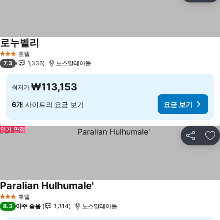
로누벨리
요금 보기
호텔
3 성급
7.3
1,336
노스말레아톨
₩113,153
최저가
6개
사이트의 요금 보기
요금 보기
인기 만점
공유
즐
Paralian Hulhumale'
요금 보기
호텔
3 성급
8.3
아주 좋음
1,314
노스말레아톨