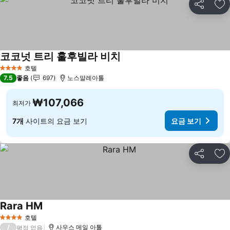
공유
즐
코코넛 트리 훌후빌라 비치
요금 보기
호텔
4 성급
7.5
좋음
697
노스말레아톨
₩107,066
최저가
7개
사이트의 요금 보기
요금 보기
공유
즐
Rara HM
요금 보기
호텔
4 성급
/
사우스 메일 아톨
평점 없음