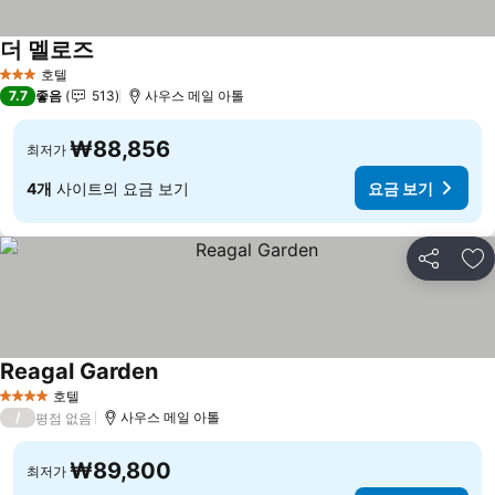
더 멜로즈
요금 보기
호텔
3 성급
7.7
좋음
513
사우스 메일 아톨
₩88,856
최저가
4개
사이트의 요금 보기
요금 보기
공유
즐
Reagal Garden
요금 보기
호텔
4 성급
/
사우스 메일 아톨
평점 없음
₩89,800
최저가