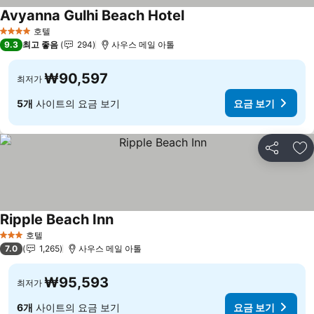
Avyanna Gulhi Beach Hotel
요금 보기
호텔
4 성급
9.3
최고 좋음
294
사우스 메일 아톨
₩90,597
최저가
5개
사이트의 요금 보기
요금 보기
공유
즐
Ripple Beach Inn
요금 보기
호텔
3 성급
7.0
1,265
사우스 메일 아톨
₩95,593
최저가
6개
사이트의 요금 보기
요금 보기