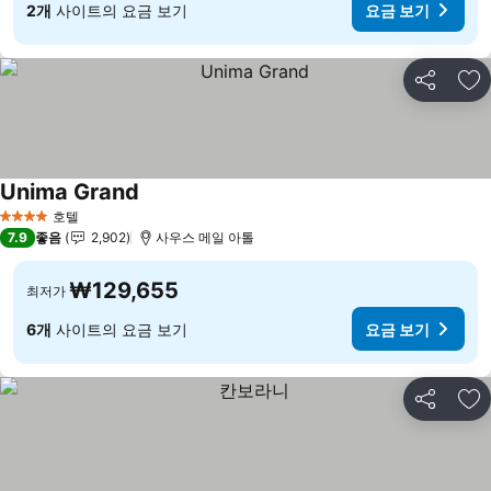
2개
사이트의 요금 보기
요금 보기
공유
즐
Unima Grand
요금 보기
호텔
4 성급
7.9
좋음
2,902
사우스 메일 아톨
₩129,655
최저가
6개
사이트의 요금 보기
요금 보기
공유
즐