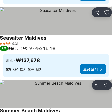
공유
즐
Seasalter Maldives
요금 보기
호텔
4 성급
7.9
좋음
314
사우스 메일 아톨
₩137,678
최저가
5개
사이트의 요금 보기
요금 보기
공유
즐
Summer Beach Maldives