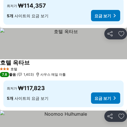
₩114,357
최저가
5개
사이트의 요금 보기
요금 보기
공유
즐
호텔 옥타브
요금 보기
호텔
3 성급
7.8
좋음
1,403
사우스 메일 아톨
₩117,823
최저가
5개
사이트의 요금 보기
요금 보기
공유
즐