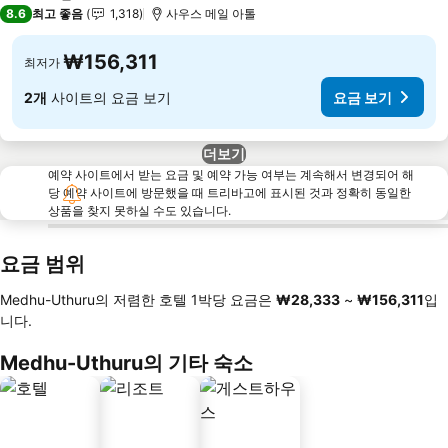
4 성급
8.6
최고 좋음
1,318
사우스 메일 아톨
₩156,311
최저가
2개
사이트의 요금 보기
요금 보기
더보기
예약 사이트에서 받는 요금 및 예약 가능 여부는 계속해서 변경되어 해
당 예약 사이트에 방문했을 때 트리바고에 표시된 것과 정확히 동일한
상품을 찾지 못하실 수도 있습니다.
요금 범위
Medhu-Uthuru의 저렴한 호텔 1박당 요금은
‎₩28,333
~
‎₩156,311
입
니다.
Medhu-Uthuru의 기타 숙소