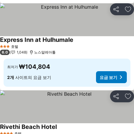
공유
즐
Express Inn at Hulhumale
요금 보기
호텔
3 성급
6.0
1,048
노스말레아톨
₩104,804
최저가
2개
사이트의 요금 보기
요금 보기
공유
즐
Rivethi Beach Hotel
요금 보기
호텔