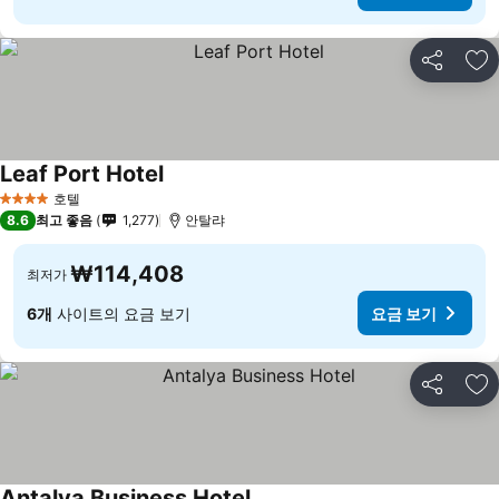
공유
즐
Leaf Port Hotel
호텔
4 성급
8.6
최고 좋음
1,277
안탈랴
₩114,408
최저가
6개
사이트의 요금 보기
요금 보기
공유
즐
Antalya Business Hotel