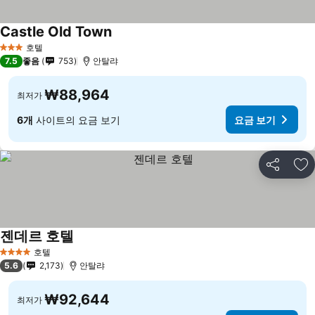
Castle Old Town
호텔
3 성급
7.5
좋음
753
안탈랴
₩88,964
최저가
6개
사이트의 요금 보기
요금 보기
공유
즐
젠데르 호텔
호텔
4 성급
5.6
2,173
안탈랴
₩92,644
최저가