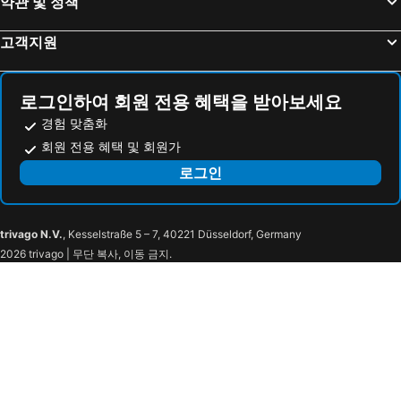
약관 및 정책
Lupo Libero Hotel & Spa
Akra V
고객지원
Mediterra Art Hotel
Casa Sur Antalya
Dumo Suite Hotel-ADULT ONLY
Hotel Mille Kaleiçi
보이지 벨레크 골프 & 스파 - 올 인클루시브
이비스 아다나
로그인하여 회원 전용 혜택을 받아보세요
Transatlantik Hotel & Spa - Ultra All Inclusive
Barut Hemera - Ultra All Inclusive
경험 맞춤화
The X Belek
Grand Viking Hotel
회원 전용 혜택 및 회원가
Hotel Sonne - Adults Only
아스카 라라 리조트 & 스파
로그인
Livia Hotel
Hotel No37
Paloma Finesse Side
셀게 비치 리조트 & 스파
trivago N.V.
, Kesselstraße 5 – 7, 40221 Düsseldorf, Germany
드림월드 힐 - 올 인클루시브
Selectum Family Comfort Side
2026 trivago | 무단 복사, 이동 금지.
TUI BLUE Side
팜 월드 리조트 & 스파 사이드 - 올 인클루시브
Can Garden Resort
로열 아틀란티스 스파 & 리조트 - 올 인클루시브
Casa Fora Beach Resort
Mylome Luxury Hotel & Resort - Ultra All Inclusive
Q Aventura Park
포트 나투레 럭셔리 리조트 & 스파 - 올 인클루시브
벨렉 비치 리조트 호텔-올 인클루시브
Orange County Belek