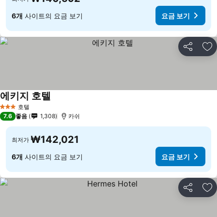
6개
사이트의 요금 보기
요금 보기
공유
즐
에키지 호텔
호텔
3 성급
7.6
좋음
1,308
카쉬
₩142,021
최저가
6개
사이트의 요금 보기
요금 보기
공유
즐