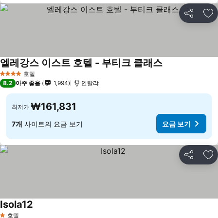
공유
즐
엘레강스 이스트 호텔 - 부티크 클래스
호텔
4 성급
8.2
아주 좋음
1,994
안탈랴
₩161,831
최저가
7개
사이트의 요금 보기
요금 보기
공유
즐
Isola12
호텔