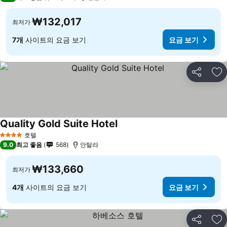
₩132,017
최저가
7개
사이트의 요금 보기
요금 보기
공유
즐
Quality Gold Suite Hotel
호텔
4 성급
9.0
최고 좋음
568
안탈랴
₩133,660
최저가
4개
사이트의 요금 보기
요금 보기
공유
즐