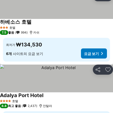
하베소스 호텔
호텔
3 성급
7.5
좋음
994
카쉬
₩134,530
최저가
6개
사이트의 요금 보기
요금 보기
공유
즐
Adalya Port Hotel
호텔
4 성급
8.8
최고 좋음
2,437
안탈랴