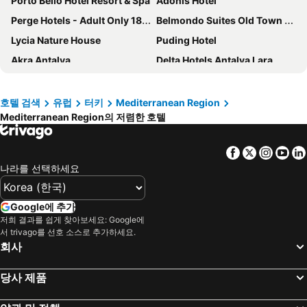
Porto Bello Hotel Resort & Spa
Adonis Hotel
Perge Hotels - Adult Only 18 plus
Belmondo Suites Old Town Antalya
Lycia Nature House
Puding Hotel
Akra Antalya
Delta Hotels Antalya Lara
Megasaray Westbeach Antalya
Divan Mersin
Sky Kamer Hotel Antalya
도간 호텔 바이 프라나 호텔 & 리조트
호텔 검색
유럽
터키
Mediterranean Region
Mediterranean Region의 저렴한 호텔
Surmeli Adana Hotel
Qinn Hotel
라마다 플라자 안탈리아
Falcon Hotel
Facebook
Twitter
Insta
Yo
아스펜 호텔 - 스페셜 클래스
Adalya Port Hotel
나라를 선택하세요
RuinAdalia Hotel
Antalya D&D Garden
Davidson Boutique Hotel
Swandor Hotels & Resorts - Kemer
Google에 추가
Luna Hotel Kas
Corendon Grand Park Lara
저희 결과를 쉽게 찾아보세요: Google에
서 trivago를 선호 소스로 추가하세요.
Lara Barut Collection - Ultra All Inclusive
Rixos Premium Tekirova
회사
KAŞ EVDERHAN
Pearly Hotel
당사 제품
Dekatria Rooms & Aparts
Rixos Downtown Antalya - The Land Of Legends Access
Luff Suites
클럽 호텔 세라 - 올 인클루시브