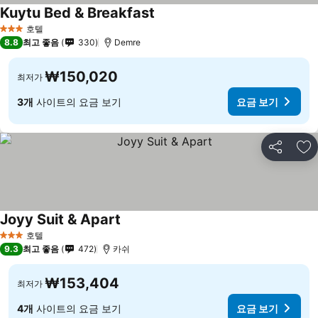
Kuytu Bed & Breakfast
호텔
3 성급
8.8
최고 좋음
330
Demre
₩150,020
최저가
3개
사이트의 요금 보기
요금 보기
공유
즐
Joyy Suit & Apart
호텔
3 성급
9.3
최고 좋음
472
카쉬
₩153,404
최저가
4개
사이트의 요금 보기
요금 보기