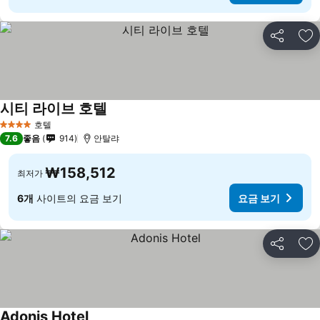
공유
즐
시티 라이브 호텔
호텔
4 성급
7.6
좋음
914
안탈랴
₩158,512
최저가
6개
사이트의 요금 보기
요금 보기
공유
즐
Adonis Hotel