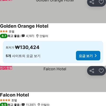
공유
즐
Golden Orange Hotel
호텔
3 성급
8.7
최고 좋음
4,197
안탈랴
₩130,424
최저가
5개
사이트의 요금 보기
요금 보기
인기 만점
공유
즐
Falcon Hotel
호텔
4 성급
8.5
최고 좋음
11,397
안탈랴