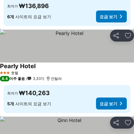
₩136,896
최저가
6개
사이트의 요금 보기
요금 보기
공유
즐
Pearly Hotel
호텔
3 성급
8.4
아주 좋음
3,331
안탈랴
₩140,263
최저가
5개
사이트의 요금 보기
요금 보기
공유
즐