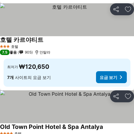
공유
즐
호텔 카르야티트
호텔
3 성급
7.5
좋음
905
안탈랴
₩120,650
최저가
7개
사이트의 요금 보기
요금 보기
공유
즐
Old Town Point Hotel & Spa Antalya
호텔