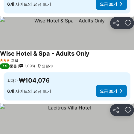
6개
사이트의 요금 보기
요금 보기
공유
즐
Wise Hotel & Spa - Adults Only
호텔
3 성급
7.9
좋음
1,096
안탈랴
₩104,076
최저가
6개
사이트의 요금 보기
요금 보기
공유
즐