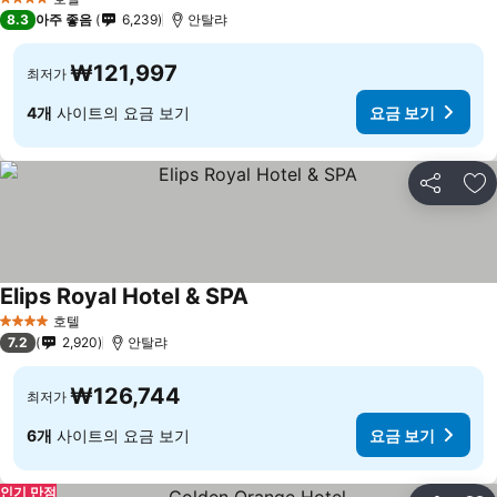
4 성급
8.3
아주 좋음
6,239
안탈랴
₩121,997
최저가
4개
사이트의 요금 보기
요금 보기
공유
즐
Elips Royal Hotel & SPA
호텔
4 성급
7.2
2,920
안탈랴
₩126,744
최저가
6개
사이트의 요금 보기
요금 보기
인기 만점