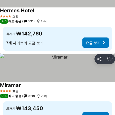
Hermes Hotel
호텔
4 성급
9.5
최고 좋음
531
카쉬
₩142,760
최저가
7개
사이트의 요금 보기
요금 보기
공유
즐
Miramar
호텔
4 성급
9.5
최고 좋음
328
카쉬
₩143,450
최저가