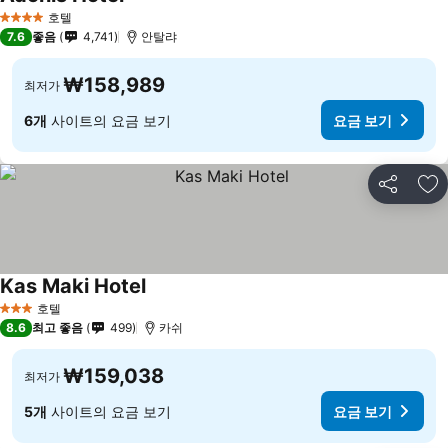
호텔
4 성급
7.6
좋음
4,741
안탈랴
₩158,989
최저가
6개
사이트의 요금 보기
요금 보기
공유
즐
Kas Maki Hotel
호텔
3 성급
8.6
최고 좋음
499
카쉬
₩159,038
최저가
5개
사이트의 요금 보기
요금 보기