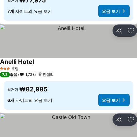
₩77,975
최저가
7개
사이트의 요금 보기
요금 보기
공유
즐
Anelli Hotel
호텔
3 성급
7.8
좋음
1,738
안탈랴
₩82,985
최저가
6개
사이트의 요금 보기
요금 보기
공유
즐