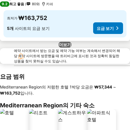
1 성급
9.2
최고 좋음
809
카쉬
₩163,752
최저가
5개
사이트의 요금 보기
요금 보기
더보기
예약 사이트에서 받는 요금 및 예약 가능 여부는 계속해서 변경되어 해
당 예약 사이트에 방문했을 때 트리바고에 표시된 것과 정확히 동일한
상품을 찾지 못하실 수도 있습니다.
요금 범위
Mediterranean Region의 저렴한 호텔 1박당 요금은
‎₩57,344
~
‎₩163,752
입니다.
Mediterranean Region의 기타 숙소