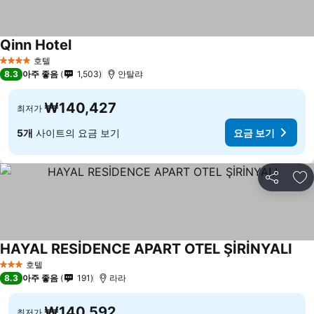
Qinn Hotel
호텔
4 성급
8.3
아주 좋음
1,503
안탈랴
₩140,427
최저가
5개
사이트의 요금 보기
요금 보기
공유
즐
HAYAL RESİDENCE APART OTEL ŞİRİNYALI
호텔
3 성급
8.3
아주 좋음
191
라라
₩140,592
최저가