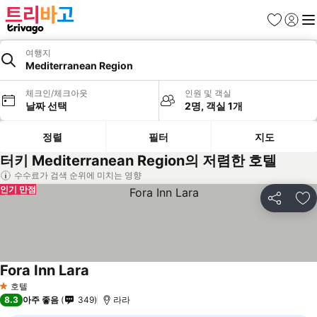
즐겨찾기
로그인
메
여행지
Mediterranean Region
체크인/체크아웃
인원 및 객실
날짜 선택
2명, 객실 1개
정렬
필터
지도
터키 Mediterranean Region의 저렴한 호텔
수수료가 검색 순위에 미치는 영향
인기 만점
공유
즐
Fora Inn Lara
호텔
1 성급
8.3
아주 좋음
349
라라