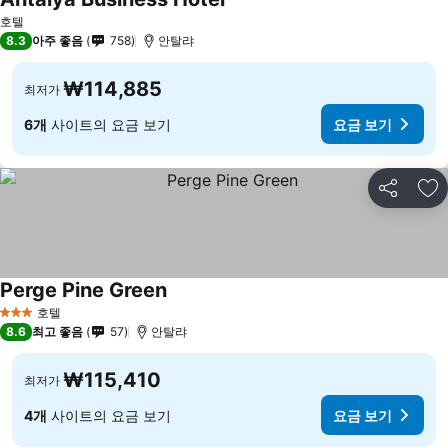
호텔
8.3
아주 좋음
758
안탈랴
₩114,885
최저가
6개
사이트의 요금 보기
요금 보기
공유
즐
Perge Pine Green
호텔
3 성급
8.6
최고 좋음
57
안탈랴
₩115,410
최저가
4개
사이트의 요금 보기
요금 보기