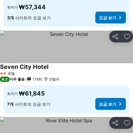
₩57,344
최저가
3개
사이트의 요금 보기
요금 보기
공유
즐
Seven City Hotel
호텔
2 성급
8.2
아주 좋음
1,158
안탈랴
₩61,845
최저가
7개
사이트의 요금 보기
요금 보기
공유
즐