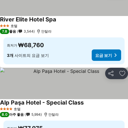
River Elite Hotel Spa
호텔
3 성급
7.8
좋음
3,544
안탈랴
₩68,760
최저가
3개
사이트의 요금 보기
요금 보기
공유
즐
Alp Paşa Hotel - Special Class
호텔
4 성급
8.0
아주 좋음
5,994
안탈랴