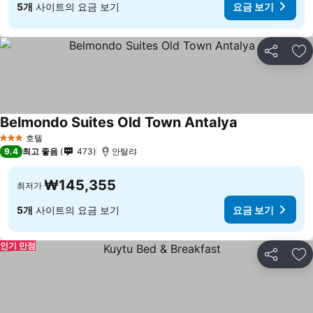
5개
사이트의 요금 보기
요금 보기
공유
즐
Belmondo Suites Old Town Antalya
호텔
3 성급
9.4
최고 좋음
473
안탈랴
₩145,355
최저가
5개
사이트의 요금 보기
요금 보기
인기 만점
공유
즐