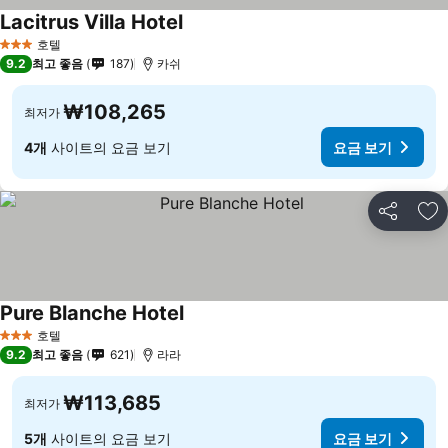
Lacitrus Villa Hotel
호텔
3 성급
9.2
최고 좋음
187
카쉬
₩108,265
최저가
4개
사이트의 요금 보기
요금 보기
공유
즐
Pure Blanche Hotel
호텔
3 성급
9.2
최고 좋음
621
라라
₩113,685
최저가
5개
사이트의 요금 보기
요금 보기