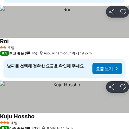
공유
즐
Roi
호텔
2 성급
8.9
최고 좋음
45
Aso, Minamioguni에서 19.2km
날짜를 선택해 정확한 요금을 확인해 주세요.
요금 보기
공유
즐
Kuju Hossho
호텔
3 성급
8.3
아주 좋음
439
도심에서 14.5km