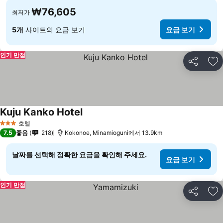
₩76,605
최저가
5개
사이트의 요금 보기
요금 보기
인기 만점
공유
즐
Kuju Kanko Hotel
호텔
3 성급
7.5
좋음
218
Kokonoe, Minamioguni에서 13.9km
날짜를 선택해 정확한 요금을 확인해 주세요.
요금 보기
인기 만점
공유
즐