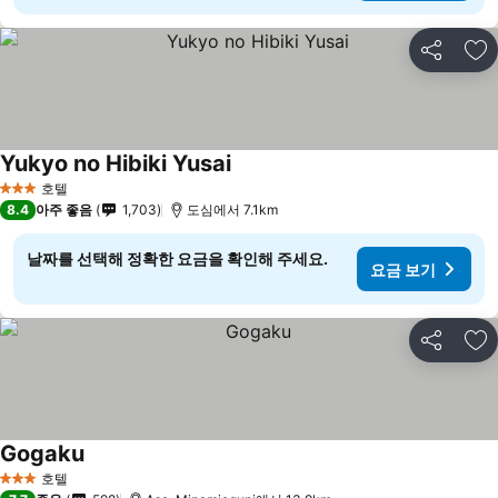
공유
즐
Yukyo no Hibiki Yusai
호텔
3 성급
8.4
아주 좋음
1,703
도심에서 7.1km
날짜를 선택해 정확한 요금을 확인해 주세요.
요금 보기
공유
즐
Gogaku
호텔
3 성급