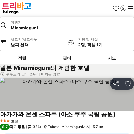
즐겨찾기
로그인
메
여행지
Minamioguni
체크인/체크아웃
인원 및 객실
날짜 선택
2명, 객실 1개
정렬
필터
지도
일본 Minamioguni의 저렴한 호텔
수수료가 검색 순위에 미치는 영향
공유
즐
아카가와 온센 스파주 (아소 쿠주 국립 공원)
호텔
3 성급
8.7
최고 좋음
336
Taketa, Minamioguni에서 15.7km