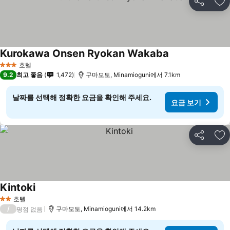
공유
즐
Kurokawa Onsen Ryokan Wakaba
호텔
3 성급
9.2
최고 좋음
1,472
구마모토, Minamioguni에서 7.1km
날짜를 선택해 정확한 요금을 확인해 주세요.
요금 보기
공유
즐
Kintoki
호텔
2 성급
/
구마모토, Minamioguni에서 14.2km
평점 없음