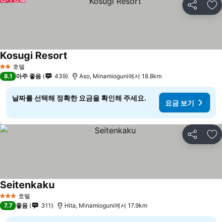
공유
즐
Kosugi Resort
호텔
2 성급
8.1
아주 좋음
439
Aso, Minamioguni에서 18.8km
날짜를 선택해 정확한 요금을 확인해 주세요.
요금 보기
공유
즐
Seitenkaku
호텔
3 성급
7.7
좋음
311
Hita, Minamioguni에서 17.9km