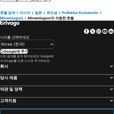
Kaneishi Ryokan
Bellbird
호텔 검색
아시아
일본
큐슈섬
Präfektur Kumamoto
Sanai Kogen Hotel
Genryu No Yado Hozantei
Minamioguni
Minamioguni의 저렴한 호텔
Gekkoju
(Ryokan) Yamakawa Onsen Hanayu
Kurokawa Onsen Ryokan Wakaba
Ryokan Okunoyu
Facebook
Twitter
Insta
Yo
Fukumi Sanso
Hagakurekan
나라를 선택하세요
Daikokuya
Houjyuya
Yamatsubaki
오베르주 - 아 마 파콘 -
Google에 추가
저희 결과를 쉽게 찾아보세요: Google에
호텔 리틀 히게
Yamanami Inn
서 trivago를 선호 소스로 추가하세요.
Kuju Handa Kogen Bosco
Gogaku
회사
더 건지 호텔 & 리조트
Ryoriryokan Turuya (Ryokan)
당사 제품
Kuju Aid Station
Kuju Flower Park Camping Resort Hana To Hoshi
Miharashinoyado Fronden
Seitenkaku
약관 및 정책
Roi
Auberge Koyama
고객지원
Resonate Club Shape - Vacation STAY 60135v