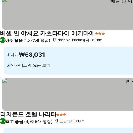
베셀 인 야치요 카츠타다이 에키마에
3 성급
아주 좋음
(1,222개 평점)
8.1
Yachiyo, Narita에서 18.7km
₩68,031
최저가
7개
사이트의 요금 보기
리치몬드 호텔 나리타
3 성급
최고 좋음
(8,939개 평점)
8.7
도심에서 0.1km