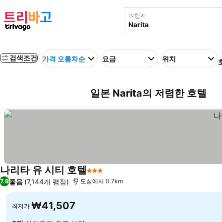
여행지
검색조건
가격 오름차순
요금
위치
일본 Narita의 저렴한 호텔
나리타 유 시티 호텔
3 성급
좋음
(7,144개 평점)
7.9
도심에서 0.7km
₩41,507
최저가