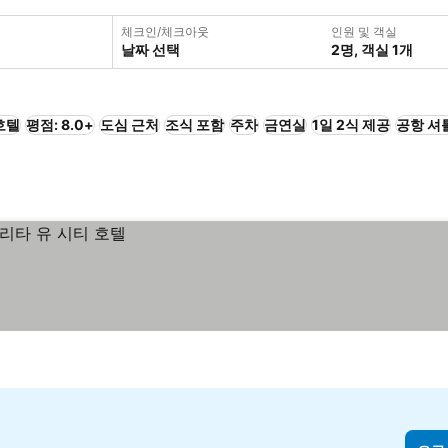
체크인/체크아웃
인원 및 객실
날짜 선택
2명, 객실 1개
호텔
평점: 8.0+
도심 근처
조식 포함
주차
금연실
1일 2식 제공
공항 셔