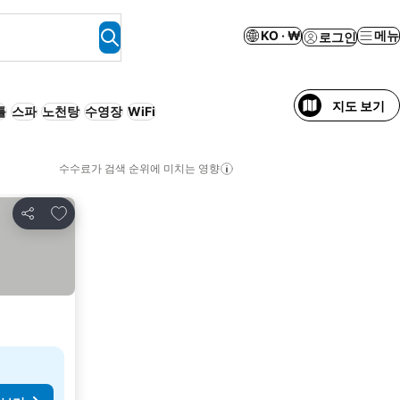
KO · ₩
메뉴
로그인
지도 보기
틀
스파
노천탕
수영장
WiFi
수수료가 검색 순위에 미치는 영향
즐겨찾기에 추가
공유