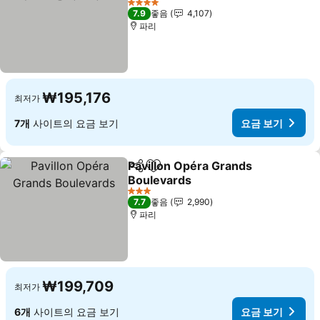
4 성급
7.9
좋음
4,107
파리
₩195,176
최저가
7개
사이트의 요금 보기
요금 보기
Pavillon Opéra Grands
공유
즐겨찾기에 추가
Boulevards
3 성급
7.7
좋음
2,990
파리
₩199,709
최저가
6개
사이트의 요금 보기
요금 보기