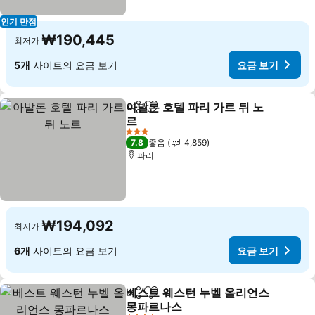
인기 만점
₩190,445
최저가
5개
사이트의 요금 보기
요금 보기
아발론 호텔 파리 가르 뒤 노
공유
즐겨찾기에 추가
르
3 성급
7.8
좋음
4,859
파리
₩194,092
최저가
6개
사이트의 요금 보기
요금 보기
베스트 웨스턴 누벨 올리언스
공유
즐겨찾기에 추가
몽파르나스