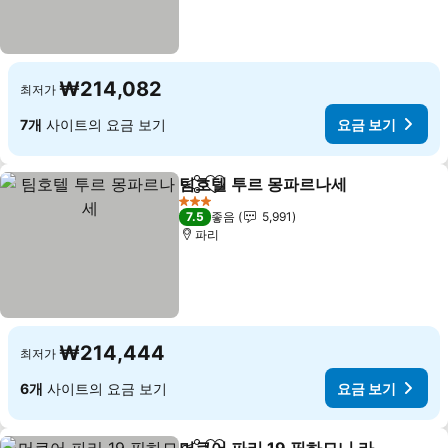
₩214,082
최저가
7개
사이트의 요금 보기
요금 보기
팀호텔 투르 몽파르나세
공유
즐겨찾기에 추가
3 성급
7.5
좋음
5,991
파리
₩214,444
최저가
6개
사이트의 요금 보기
요금 보기