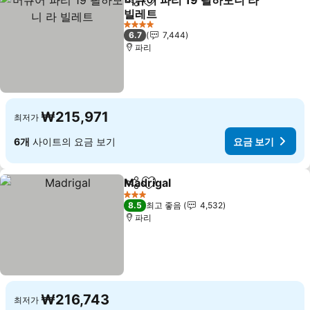
머큐어 파리 19 필하모니 라
공유
즐겨찾기에 추가
빌레트
4 성급
6.7
7,444
파리
₩215,971
최저가
6개
사이트의 요금 보기
요금 보기
Madrigal
공유
즐겨찾기에 추가
3 성급
8.5
최고 좋음
4,532
파리
₩216,743
최저가