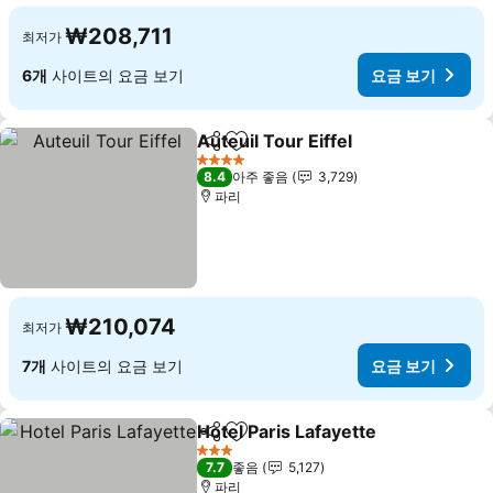
₩208,711
최저가
6개
사이트의 요금 보기
요금 보기
Auteuil Tour Eiffel
공유
즐겨찾기에 추가
4 성급
8.4
아주 좋음
3,729
파리
₩210,074
최저가
7개
사이트의 요금 보기
요금 보기
Hotel Paris Lafayette
공유
즐겨찾기에 추가
3 성급
7.7
좋음
5,127
파리