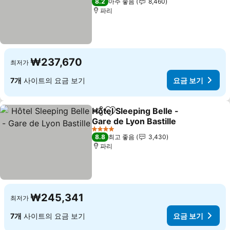
8.2
아주 좋음
8,460
파리
₩237,670
최저가
7개
사이트의 요금 보기
요금 보기
Hôtel Sleeping Belle -
공유
즐겨찾기에 추가
Gare de Lyon Bastille
4 성급
8.8
최고 좋음
3,430
파리
₩245,341
최저가
7개
사이트의 요금 보기
요금 보기