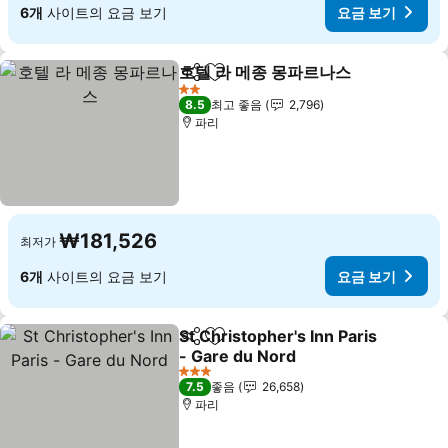
6개
사이트의 요금 보기
요금 보기
호텔 라 메종 몽파르나스
공유
즐겨찾기에 추가
2 성급
8.5
최고 좋음
2,796
파리
₩181,526
최저가
6개
사이트의 요금 보기
요금 보기
St Christopher's Inn Paris
공유
즐겨찾기에 추가
- Gare du Nord
3 성급
7.5
좋음
26,658
파리