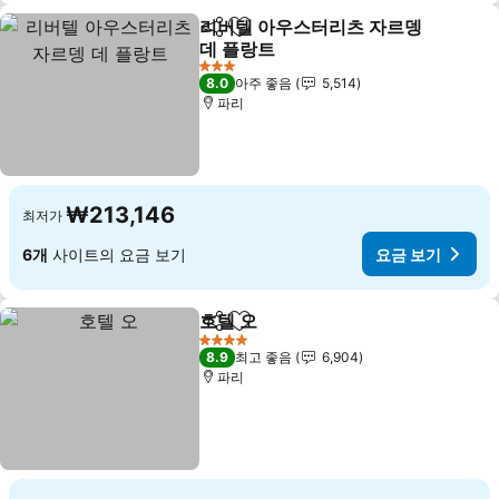
리버텔 아우스터리츠 자르뎅
공유
즐겨찾기에 추가
데 플랑트
3 성급
8.0
아주 좋음
5,514
파리
₩213,146
최저가
6개
사이트의 요금 보기
요금 보기
호텔 오
공유
즐겨찾기에 추가
4 성급
8.9
최고 좋음
6,904
파리