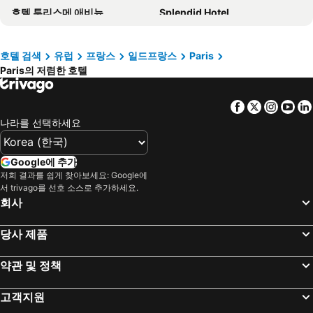
호텔 투리스메 애비뉴
Splendid Hotel
Auteuil Tour Eiffel
Princesse Caroline
Hôtel Clémence
Le Royal Monceau - Raffles Paris
호텔 검색
유럽
프랑스
일드프랑스
Paris
Paris의 저렴한 호텔
오텔 라 콩테스
Mercure Paris Montparnasse Pasteur
Hotel Montparnasse Alesia
팀호텔 오페라 마들렌
Facebook
Twitter
Insta
Yo
드로잉 호텔
호텔 바캉스 블루 프로방스 오페라
나라를 선택하세요
노보텔 파리 샹트르 갸르 몽파르나스
St Christopher's Inn Paris - Gare du Nord
Hotel Eden
Chouette Hôtel
Google에 추가
Les Jardins du Marais
호텔 파리 루이 블랑
저희 결과를 쉽게 찾아보세요: Google에
서 trivago를 선호 소스로 추가하세요.
Hotel Berne Opera
베스트 웨스턴 호텔 론세레이 오페라
회사
호텔 이타츠-우니스 오페라
이비스 스타일스 파리 가르 드 레스트 샤토 랑돈
당사 제품
호텔 페르텔 에투알
호텔 페이리스 오페라
빌라 로얄
호텔 엘리사 룩셈부르크
약관 및 정책
아발론 호텔 파리 가르 뒤 노르
호텔 하우스만 생 어거스틴
고객지원
호텔 오페라 망트농
파리 프랑스