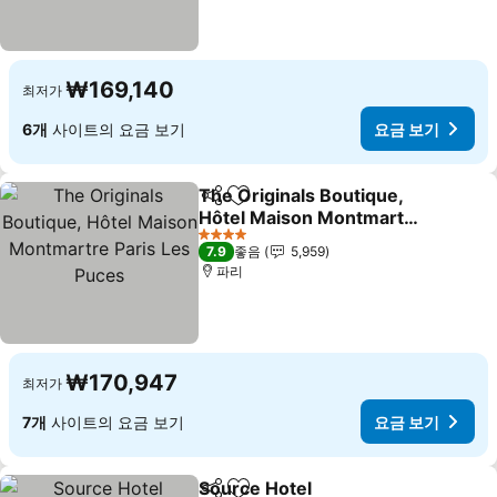
₩169,140
최저가
6개
사이트의 요금 보기
요금 보기
The Originals Boutique,
공유
즐겨찾기에 추가
Hôtel Maison Montmartre
Paris Les Puces
4 성급
7.9
좋음
5,959
파리
₩170,947
최저가
7개
사이트의 요금 보기
요금 보기
Source Hotel