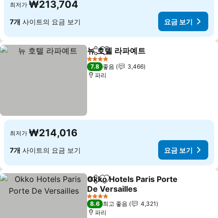
₩213,704
최저가
7개
사이트의 요금 보기
요금 보기
뉴 호텔 라파예트
공유
즐겨찾기에 추가
4 성급
7.8
좋음
3,466
파리
₩214,016
최저가
7개
사이트의 요금 보기
요금 보기
Okko Hotels Paris Porte
공유
즐겨찾기에 추가
De Versailles
4 성급
8.6
최고 좋음
4,321
파리