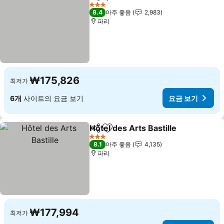
공유
즐겨찾기에 추가
3 성급
8.4
아주 좋음
2,983
파리
₩175,826
최저가
6개
사이트의 요금 보기
요금 보기
Hôtel des Arts Bastille
공유
즐겨찾기에 추가
3 성급
8.1
아주 좋음
4,135
파리
₩177,994
최저가