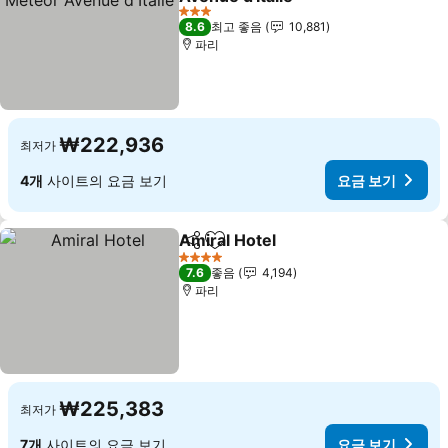
3 성급
8.6
최고 좋음
10,881
파리
₩222,936
최저가
4개
사이트의 요금 보기
요금 보기
Amiral Hotel
공유
즐겨찾기에 추가
4 성급
7.6
좋음
4,194
파리
₩225,383
최저가
7개
사이트의 요금 보기
요금 보기