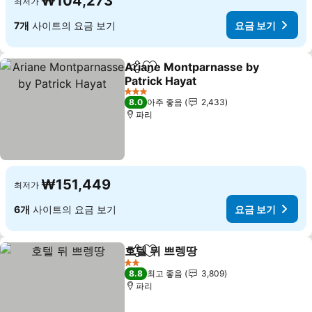
₩104,273
최저가
7개
사이트의 요금 보기
요금 보기
Ariane Montparnasse by
공유
즐겨찾기에 추가
Patrick Hayat
3 성급
8.0
아주 좋음
2,433
파리
₩151,449
최저가
6개
사이트의 요금 보기
요금 보기
호텔 뒤 쁘렝땅
공유
즐겨찾기에 추가
2 성급
8.8
최고 좋음
3,809
파리