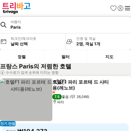
즐겨찾기
로그인
메
여행지
Paris
체크인/체크아웃
인원 및 객실
날짜 선택
2명, 객실 1개
정렬
필터
지도
프랑스 Paris의 저렴한 호텔
수수료가 검색 순위에 미치는 영향
호텔F1 파리 포르테 드 샤티
공유
즐겨찾기에 추가
용(레노브)
1 성급
7.5
좋음
26,066
파리
인기 만점