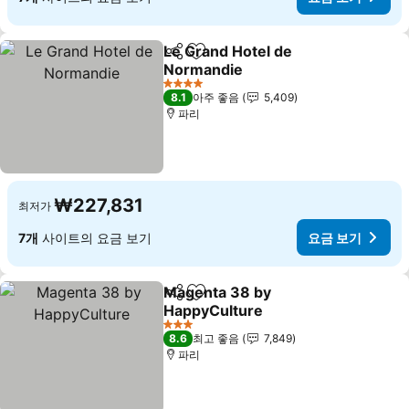
Le Grand Hotel de
공유
즐겨찾기에 추가
Normandie
4 성급
8.1
아주 좋음
5,409
파리
₩227,831
최저가
7개
사이트의 요금 보기
요금 보기
Magenta 38 by
공유
즐겨찾기에 추가
HappyCulture
3 성급
8.6
최고 좋음
7,849
파리