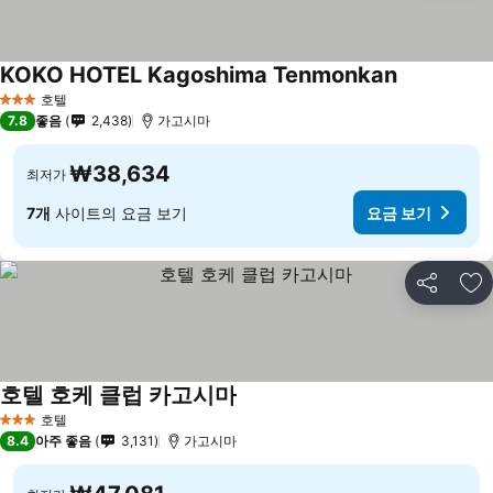
KOKO HOTEL Kagoshima Tenmonkan
요금 보기
호텔
3 성급
7.8
좋음
2,438
가고시마
₩38,634
최저가
7개
사이트의 요금 보기
요금 보기
공유
즐
호텔 호케 클럽 카고시마
요금 보기
호텔
3 성급
8.4
아주 좋음
3,131
가고시마