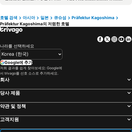
가고시마 선 로열 호텔
KOKO HOTEL Kagoshima Tenmonkan
가고시마 플라자 호텔 텐몬칸
Daiwa Roynet Hotel Kagoshima Tenmonkan PREMIER
호텔 검색
아시아
일본
큐슈섬
Präfektur Kagoshima
Präfektur Kagoshima의 저렴한 호텔
JR Kyushu Hotel Kagoshima
Henn na Hotel Premier Kagoshima Tenmonkan
호텔 호케 클럽 카고시마
리치몬드 호텔 가고시마 덴몬칸
Facebook
Twitter
Insta
Yo
호텔 교세라
호텔 썬플렉스 가고시마
나라를 선택하세요
HOTEL MYSTAYS Kagoshima Tenmonkan Annex
Hotel Livemax Kagoshima
fav KAGOSHIMA CHUO
APA Hotel Kagoshima Tenmonkan
Google에 추가
Hotel Mystays Kagoshima Tenmonkan
Sun Hotel Kokubu Kagoshima
저희 결과를 쉽게 찾아보세요: Google에
서 trivago를 선호 소스로 추가하세요.
Silk Inn Kagoshima
Hotel Urbic Kagoshima
회사
아이 호텔
토요코 인 카고시마 추오에키 히가시-구치
당사 제품
Hotel Livemax Budget Kagoshima Tenmonkan
La Vista Kirishima Hills
Nanshukan
Airaiku Hotel Kagoshima
약관 및 정책
Hotel Lexton Kagoshima
료코진 산소
고객지원
Hotel Gate In Kagoshima
Fairfield by Marriott Kagoshima Sakurajima
호텔 타이세이 아넥스
Hotel Green Hill