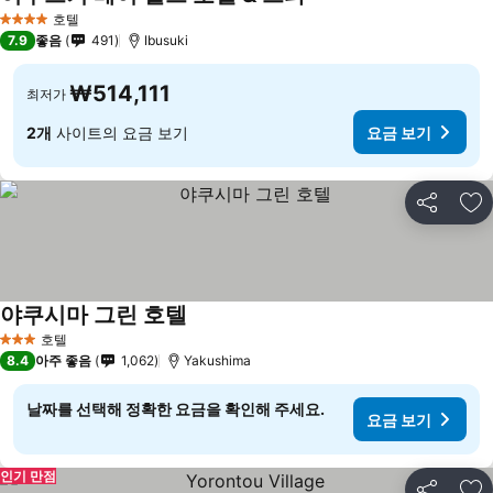
요금 보기
호텔
4 성급
7.9
좋음
491
Ibusuki
₩514,111
최저가
2개
사이트의 요금 보기
요금 보기
공유
즐
야쿠시마 그린 호텔
요금 보기
호텔
3 성급
8.4
아주 좋음
1,062
Yakushima
날짜를 선택해 정확한 요금을 확인해 주세요.
요금 보기
인기 만점