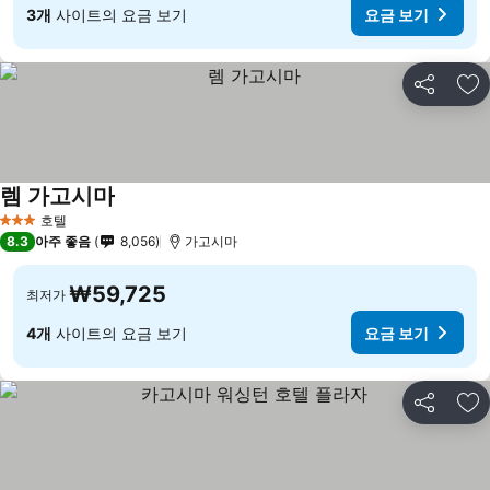
3개
사이트의 요금 보기
요금 보기
공유
즐
렘 가고시마
요금 보기
호텔
3 성급
8.3
아주 좋음
8,056
가고시마
₩59,725
최저가
4개
사이트의 요금 보기
요금 보기
공유
즐