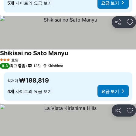
5개
사이트의 요금 보기
요금 보기
공유
즐
Shikisai no Sato Manyu
요금 보기
호텔
3 성급
9.3
최고 좋음
125
Kirishima
₩198,819
최저가
4개
사이트의 요금 보기
요금 보기
공유
즐