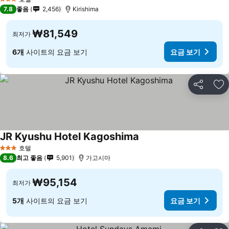
3 성급
7.8
좋음
2,456
Kirishima
₩81,549
최저가
6개
사이트의 요금 보기
요금 보기
공유
즐
JR Kyushu Hotel Kagoshima
요금 보기
호텔
3 성급
8.6
최고 좋음
5,901
가고시마
₩95,154
최저가
5개
사이트의 요금 보기
요금 보기