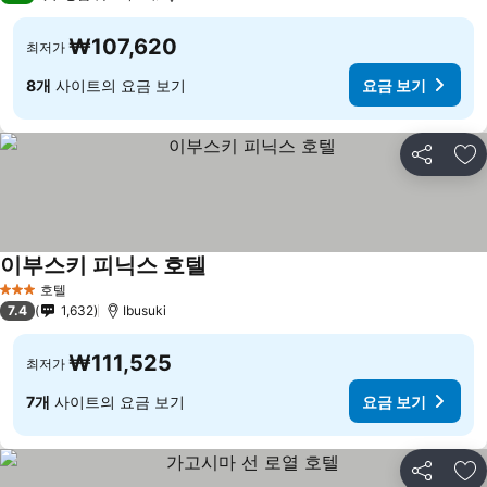
₩107,620
최저가
8개
사이트의 요금 보기
요금 보기
공유
즐
이부스키 피닉스 호텔
요금 보기
호텔
3 성급
7.4
1,632
Ibusuki
₩111,525
최저가
7개
사이트의 요금 보기
요금 보기
공유
즐