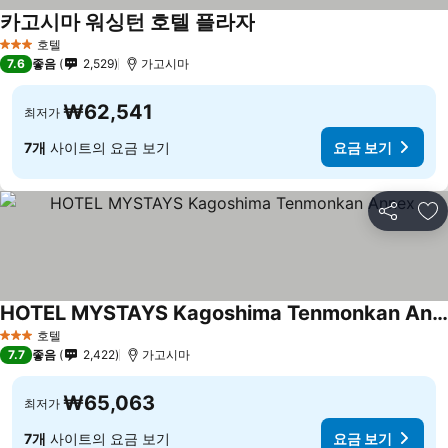
카고시마 워싱턴 호텔 플라자
요금 보기
호텔
3 성급
7.6
좋음
2,529
가고시마
₩62,541
최저가
7개
사이트의 요금 보기
요금 보기
공유
즐
HOTEL MYSTAYS Kagoshima Tenmonkan Annex
요금 보기
호텔
3 성급
7.7
좋음
2,422
가고시마
₩65,063
최저가
7개
사이트의 요금 보기
요금 보기