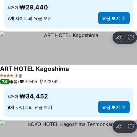
₩29,440
최저가
7개
사이트의 요금 보기
요금 보기
공유
즐
ART HOTEL Kagoshima
요금 보기
호텔
4 성급
7.9
좋음
6,040
가고시마
₩34,452
최저가
9개
사이트의 요금 보기
요금 보기
공유
즐