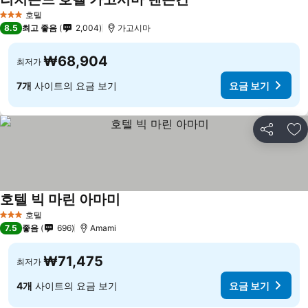
요금 보기
호텔
3 성급
8.5
최고 좋음
2,004
가고시마
₩68,904
최저가
7개
사이트의 요금 보기
요금 보기
공유
즐
호텔 빅 마린 아마미
요금 보기
호텔
3 성급
7.5
좋음
696
Amami
₩71,475
최저가
4개
사이트의 요금 보기
요금 보기