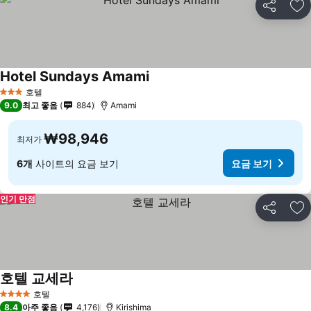
공유
즐
Hotel Sundays Amami
요금 보기
호텔
3 성급
9.0
최고 좋음
884
Amami
₩98,946
최저가
6개
사이트의 요금 보기
요금 보기
인기 만점
공유
즐
호텔 교세라
요금 보기
호텔
4 성급
8.4
아주 좋음
4,176
Kirishima