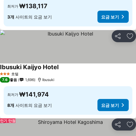
₩138,117
최저가
3개
사이트의 요금 보기
요금 보기
공유
즐
Ibusuki Kaijyo Hotel
요금 보기
호텔
3 성급
7.6
좋음
1,696
Ibusuki
₩141,974
최저가
8개
사이트의 요금 보기
요금 보기
인기 만점
공유
즐