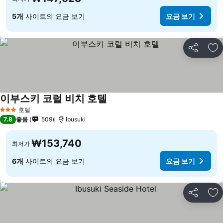
5개
사이트의 요금 보기
요금 보기
공유
즐
이부스키 코럴 비치 호텔
요금 보기
호텔
3 성급
7.8
좋음
509
Ibusuki
₩153,740
최저가
6개
사이트의 요금 보기
요금 보기
공유
즐