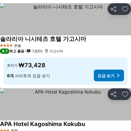
공유
즐
솔라리아 니시테츠 호텔 가고시마
요금 보기
호텔
4 성급
8.7
최고 좋음
7,820
가고시마
₩73,428
최저가
6개
사이트의 요금 보기
요금 보기
공유
즐
APA Hotel Kagoshima Kokubu
요금 보기
호텔