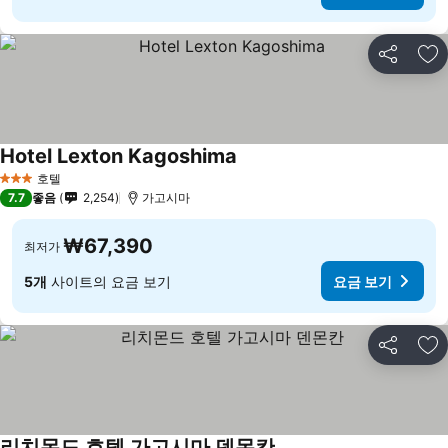
공유
즐
Hotel Lexton Kagoshima
요금 보기
호텔
3 성급
7.7
좋음
2,254
가고시마
₩67,390
최저가
5개
사이트의 요금 보기
요금 보기
공유
즐
리치몬드 호텔 가고시마 덴몬칸