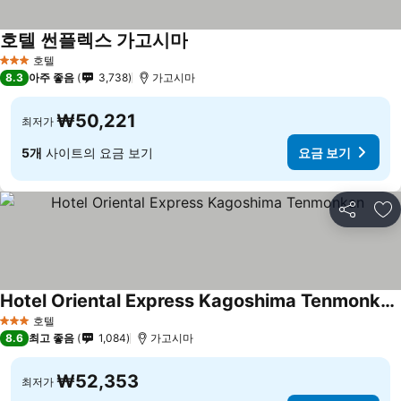
호텔 썬플렉스 가고시마
요금 보기
호텔
3 성급
8.3
아주 좋음
3,738
가고시마
₩50,221
최저가
5개
사이트의 요금 보기
요금 보기
공유
즐
Hotel Oriental Express Kagoshima Tenmonkan
요금 보기
호텔
3 성급
8.6
최고 좋음
1,084
가고시마
₩52,353
최저가