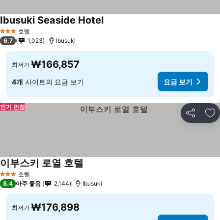
Ibusuki Seaside Hotel
요금 보기
호텔
3 성급
6.7
1,023
Ibusuki
₩166,857
최저가
4개
사이트의 요금 보기
요금 보기
인기 만점
공유
즐
이부스키 로열 호텔
요금 보기
호텔
3 성급
8.4
아주 좋음
2,144
Ibusuki
₩176,898
최저가