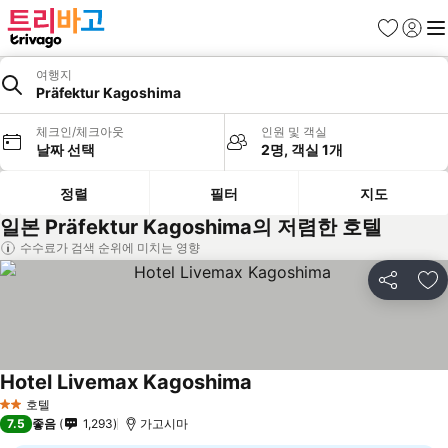
즐겨찾기
로그인
메
여행지
Präfektur Kagoshima
체크인/체크아웃
인원 및 객실
날짜 선택
2명, 객실 1개
정렬
필터
지도
일본 Präfektur Kagoshima의 저렴한 호텔
수수료가 검색 순위에 미치는 영향
공유
즐
Hotel Livemax Kagoshima
요금 보기
호텔
2 성급
7.5
좋음
1,293
가고시마