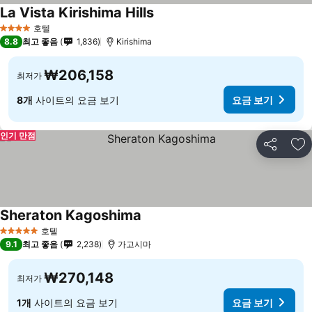
La Vista Kirishima Hills
요금 보기
호텔
4 성급
8.8
최고 좋음
1,836
Kirishima
₩206,158
최저가
8개
사이트의 요금 보기
요금 보기
인기 만점
공유
즐
Sheraton Kagoshima
요금 보기
호텔
5 성급
9.1
최고 좋음
2,238
가고시마
₩270,148
최저가
1개
사이트의 요금 보기
요금 보기