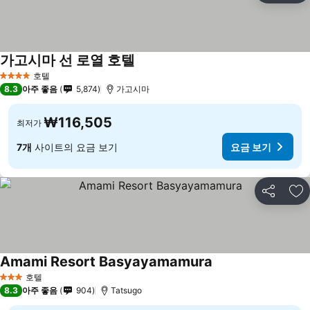
가고시마 선 로열 호텔
요금 보기
호텔
4 성급
8.3
아주 좋음
5,874
가고시마
₩116,505
최저가
7개
사이트의 요금 보기
요금 보기
공유
즐
Amami Resort Basyayamamura
요금 보기
호텔
3 성급
8.3
아주 좋음
904
Tatsugo