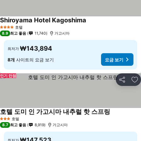
Shiroyama Hotel Kagoshima
요금 보기
호텔
4 성급
8.9
최고 좋음
11,740
가고시마
₩143,894
최저가
8개
사이트의 요금 보기
요금 보기
인기 만점
공유
즐
호텔 도미 인 가고시마 내추럴 핫 스프링
요금 보기
호텔
3 성급
8.7
최고 좋음
8,919
가고시마
₩147,523
최저가