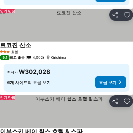
인기 만점
공유
즐
료코진 산소
요금 보기
호텔
3 성급
9.1
최고 좋음
4,002
Kirishima
₩302,028
최저가
6개
사이트의 요금 보기
요금 보기
인기 만점
공유
즐
이부스키 베이 힐스 호텔 & 스파