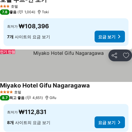
호텔
3 성급
7.8
좋음
1,004
Toki
₩108,396
최저가
7개
사이트의 요금 보기
요금 보기
인기 만점
공유
즐
Miyako Hotel Gifu Nagaragawa
호텔
4 성급
8.7
최고 좋음
4,651
Gifu
₩112,831
최저가
8개
사이트의 요금 보기
요금 보기