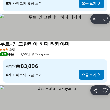
8개
사이트의 요금 보기
요금 보기
공유
즐
루트-인 그란티아 히다 타카야마
호텔
3 성급
7.9
좋음
2,064
Takayama
₩83,806
최저가
6개
사이트의 요금 보기
요금 보기
공유
즐