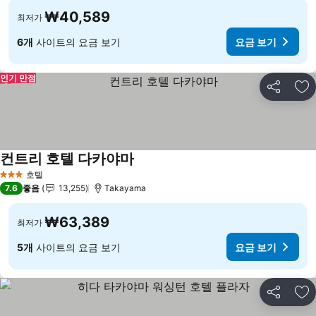
₩40,589
최저가
6개
사이트의 요금 보기
요금 보기
인기 만점
공유
즐
컨트리 호텔 다카야마
호텔
3 성급
7.6
좋음
13,255
Takayama
₩63,389
최저가
5개
사이트의 요금 보기
요금 보기
공유
즐