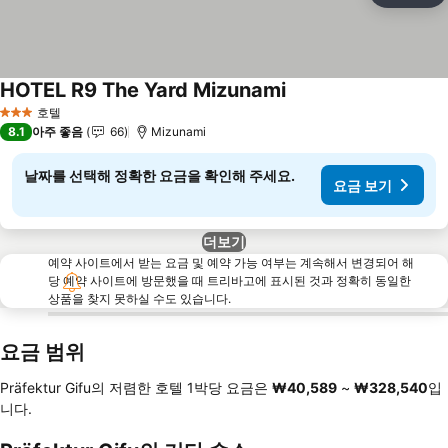
HOTEL R9 The Yard Mizunami
호텔
3 성급
8.1
아주 좋음
66
Mizunami
날짜를 선택해 정확한 요금을 확인해 주세요.
요금 보기
더보기
예약 사이트에서 받는 요금 및 예약 가능 여부는 계속해서 변경되어 해
당 예약 사이트에 방문했을 때 트리바고에 표시된 것과 정확히 동일한
상품을 찾지 못하실 수도 있습니다.
요금 범위
Präfektur Gifu의 저렴한 호텔 1박당 요금은
‎₩40,589
~
‎₩328,540
입
니다.