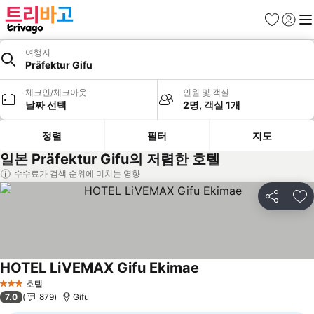
즐겨찾기
로그인
메
여행지
Präfektur Gifu
체크인/체크아웃
인원 및 객실
날짜 선택
2명, 객실 1개
정렬
필터
지도
일본 Präfektur Gifu의 저렴한 호텔
수수료가 검색 순위에 미치는 영향
공유
즐
HOTEL LiVEMAX Gifu Ekimae
호텔
3 성급
7.0
879
Gifu