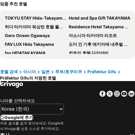
맞춤 추천 호텔
TOKYU STAY Hida-Takayama Musubi no Yu
Hotel and Spa Gift TAKAYAMA
히다 타카야마 워싱턴 호텔 플라자
Residence Hotel Takayama Station
Gero Onsen Ogawaya
아소시아 타카야마 리조트
FAV LUX Hida Takayama
도미 인 기후 에키마에 내추럴 핫 스프링
fav HIDATAKAYAMA
컨트리 호텔 다카야마
Hotel Wood Takayama
호텔 하나
Nagaragawa Seiryu Hotel
Miyako Hotel Gifu Nagaragawa
호텔 검색
아시아
일본
추부/호쿠리쿠
Präfektur Gifu
Präfektur Gifu의 저렴한 호텔
KOKO HOTEL Hidatakayama
호텔 루트-인 에나
와트 호텔& 스파 히다 타카야마
Fairfield by Marriott Gifu Gujo
Facebook
Twitter
Insta
Yo
Hotel Il Credo Gifu
TABINO HOTEL Hida Takayama
나라를 선택하세요
Mercure Hida Takayama
Chisun Grand Takayama
기푸 캐슬 인
아파 호텔 오가키-에키마에
Google에 추가
TOYOTA Shirakawa-Go Eco-Institute
Super Hotel Hida Takayama
저희 결과를 쉽게 찾아보세요: Google에
서 trivago를 선호 소스로 추가하세요.
Jas Hotel Takayama
Sauna Hotel Gifu
회사