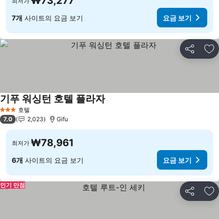
₩73,277
최저가
7개
사이트의 요금 보기
요금 보기
공유
즐
기푸 워싱턴 호텔 플라자
호텔
3 성급
7.0
2,023
Gifu
₩78,961
최저가
6개
사이트의 요금 보기
요금 보기
인기 만점
공유
즐