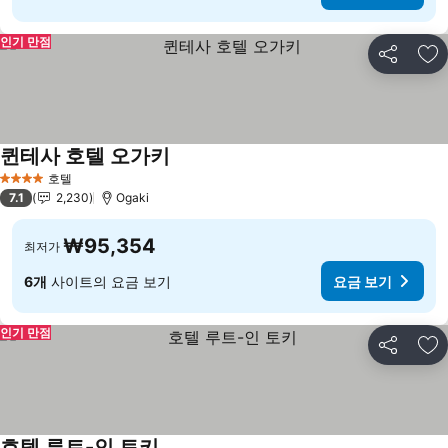
인기 만점
공유
즐
퀸테사 호텔 오가키
호텔
4 성급
7.1
2,230
Ogaki
₩95,354
최저가
6개
사이트의 요금 보기
요금 보기
인기 만점
공유
즐
호텔 루트-인 토키