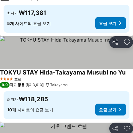
₩117,381
최저가
5개
사이트의 요금 보기
요금 보기
공유
즐
TOKYU STAY Hida-Takayama Musubi no Yu
호텔
4 성급
9.0
최고 좋음
3,610
Takayama
₩118,285
최저가
10개
사이트의 요금 보기
요금 보기
공유
즐