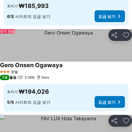
₩185,993
최저가
6개
사이트의 요금 보기
요금 보기
인기 만점
공유
즐
Gero Onsen Ogawaya
호텔
3 성급
7.8
좋음
3,189
Gero
₩194,026
최저가
5개
사이트의 요금 보기
요금 보기
공유
즐