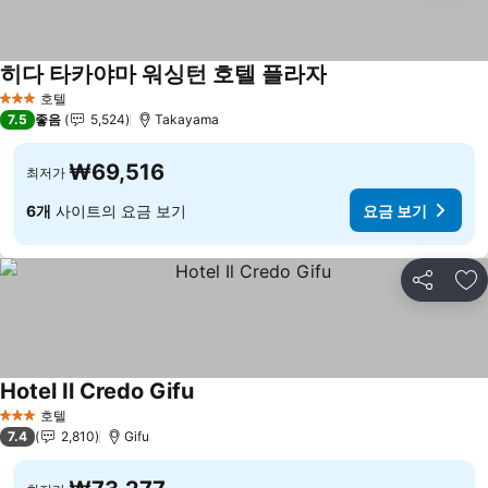
히다 타카야마 워싱턴 호텔 플라자
호텔
3 성급
7.5
좋음
5,524
Takayama
₩69,516
최저가
6개
사이트의 요금 보기
요금 보기
공유
즐
Hotel Il Credo Gifu
호텔
3 성급
7.4
2,810
Gifu