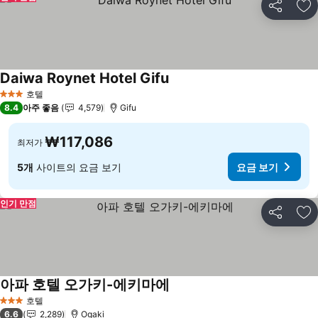
공유
즐
Daiwa Roynet Hotel Gifu
호텔
3 성급
8.4
아주 좋음
4,579
Gifu
₩117,086
최저가
5개
사이트의 요금 보기
요금 보기
인기 만점
공유
즐
아파 호텔 오가키-에키마에
호텔
3 성급
6.6
2,289
Ogaki