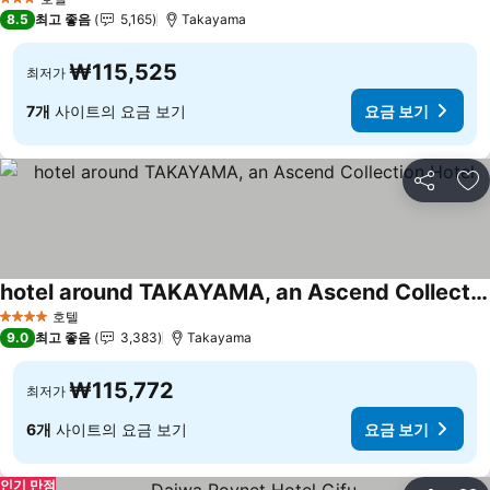
3 성급
8.5
최고 좋음
5,165
Takayama
₩115,525
최저가
7개
사이트의 요금 보기
요금 보기
공유
즐
hotel around TAKAYAMA, an Ascend Collection Hotel
호텔
4 성급
9.0
최고 좋음
3,383
Takayama
₩115,772
최저가
6개
사이트의 요금 보기
요금 보기
인기 만점