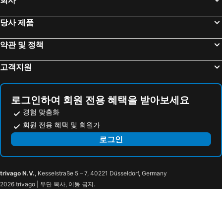
호다카소 야마노 호텔
Hashima - Hotel - Vacation STAY 52815v
당사 제품
Hotel Kuretakeso Takayama Ekimae
민슈쿠 쿠와타니야
퀸테사 호텔 오가키
기푸 워싱턴 호텔 플라자
약관 및 정책
Spa Hotel Alpina Hida Takayama
Daiwa Roynet Hotel Gifu
고객지원
호텔 레솔 기후
온센 비즈니스 호텔 푸키야
Fairfield by Marriott Gifu Takayama Shirakawa Go
Hotel Sports Palko
AB Hotel Kani
HOTEL LiVEMAX Gifu Ekimae
로그인하여 회원 전용 혜택을 받아보세요
기후 그랜드 호텔
히다 호텔 플라자
경험 맞춤화
Hotel Route Inn Ginan -Kokudo 21 Gou-
hotel around TAKAYAMA, an Ascend Collection Hotel
회원 전용 혜택 및 회원가
Fairfield by Marriott Gifu Mino
Hida Takayama Hotel Viera Resort (Adult Only)
로그인
Ogaki Forum Hotel
호텔 루트-인 기푸 하시마 에키마에
호텔 루트-인 세키
Hotel Route-Inn Kakamigahara
trivago N.V.
, Kesselstraße 5 – 7, 40221 Düsseldorf, Germany
Hoterueisia Hotel Asia
Fairfield by Marriott Gifu Seiryu Satoyama Park
2026 trivago | 무단 복사, 이동 금지.
City Minokamo
호텔 파인 가든 기후 - 어른 전용
ホテル アン 岐阜-大人専用
岐阜ホテルグレイス