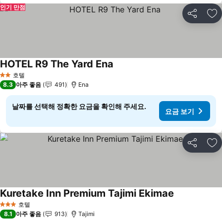
인기 만점
공유
즐
HOTEL R9 The Yard Ena
호텔
2 성급
8.3
아주 좋음
491
Ena
날짜를 선택해 정확한 요금을 확인해 주세요.
요금 보기
공유
즐
Kuretake Inn Premium Tajimi Ekimae
호텔
3 성급
8.1
아주 좋음
913
Tajimi