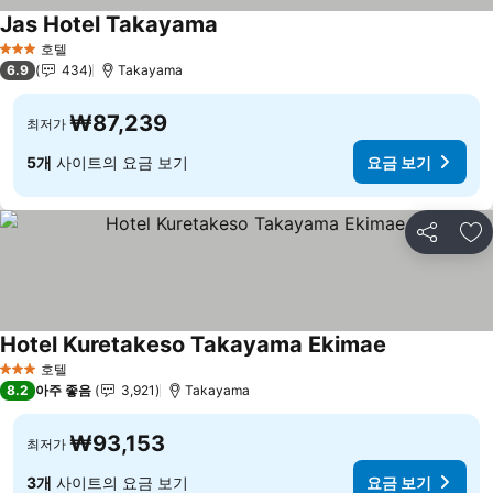
Jas Hotel Takayama
호텔
3 성급
6.9
434
Takayama
₩87,239
최저가
5개
사이트의 요금 보기
요금 보기
공유
즐
Hotel Kuretakeso Takayama Ekimae
호텔
3 성급
8.2
아주 좋음
3,921
Takayama
₩93,153
최저가
3개
사이트의 요금 보기
요금 보기