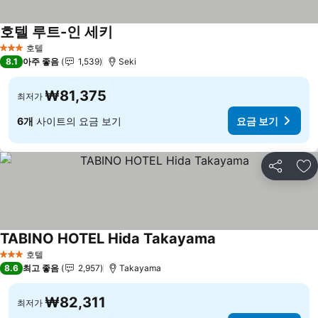
호텔 루트-인 세키
호텔
3 성급
8.1
아주 좋음
1,539
Seki
₩81,375
최저가
6개
사이트의 요금 보기
요금 보기
공유
즐
TABINO HOTEL Hida Takayama
호텔
3 성급
8.6
최고 좋음
2,957
Takayama
₩82,311
최저가