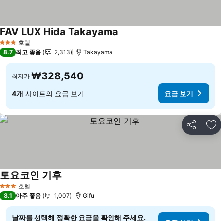
FAV LUX Hida Takayama
호텔
3 성급
8.7
최고 좋음
2,313
Takayama
₩328,540
최저가
4개
사이트의 요금 보기
요금 보기
공유
즐
토요코인 기후
호텔
3 성급
8.1
아주 좋음
1,007
Gifu
날짜를 선택해 정확한 요금을 확인해 주세요.