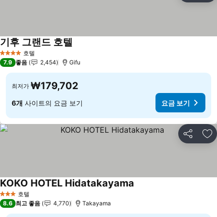
기후 그랜드 호텔
호텔
4 성급
7.9
좋음
2,454
Gifu
₩179,702
최저가
6개
사이트의 요금 보기
요금 보기
공유
즐
KOKO HOTEL Hidatakayama
호텔
3 성급
8.6
최고 좋음
4,770
Takayama