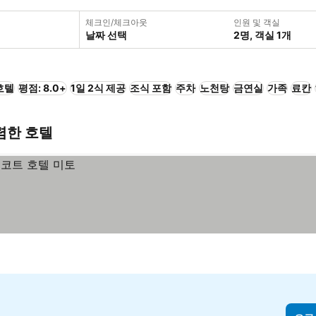
체크인/체크아웃
인원 및 객실
날짜 선택
2명, 객실 1개
호텔
평점: 8.0+
1일 2식 제공
조식 포함
주차
노천탕
금연실
가족
료칸
 저렴한 호텔