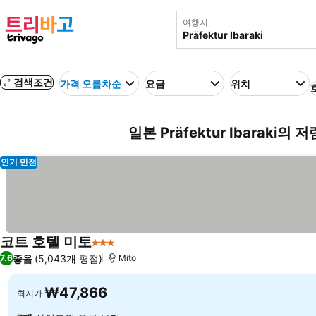
여행지
검색조건
가격 오름차순
요금
위치
일본 Präfektur Ibaraki의
인기 만점
코트 호텔 미토
3 성급
좋음
(5,043개 평점)
7.6
Mito
₩47,866
최저가