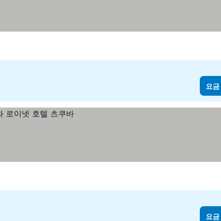
요금
요금