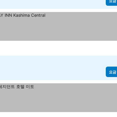
요금
요금