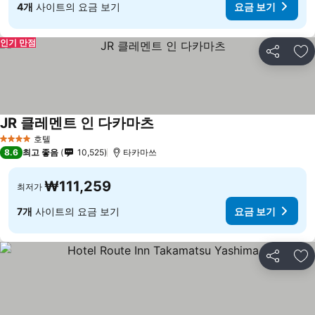
4개
사이트의 요금 보기
요금 보기
인기 만점
공유
즐
JR 클레멘트 인 다카마츠
요금 보기
호텔
4 성급
8.6
최고 좋음
10,525
타카마쓰
₩111,259
최저가
7개
사이트의 요금 보기
요금 보기
공유
즐