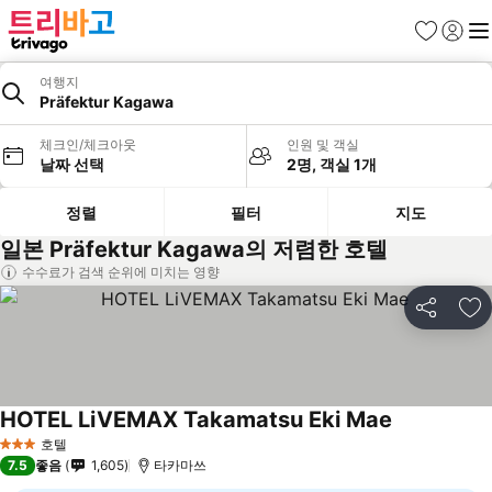
즐겨찾기
로그인
메
여행지
Präfektur Kagawa
체크인/체크아웃
인원 및 객실
날짜 선택
2명, 객실 1개
정렬
필터
지도
일본 Präfektur Kagawa의 저렴한 호텔
수수료가 검색 순위에 미치는 영향
공유
즐
HOTEL LiVEMAX Takamatsu Eki Mae
요금 보기
호텔
3 성급
7.5
좋음
1,605
타카마쓰