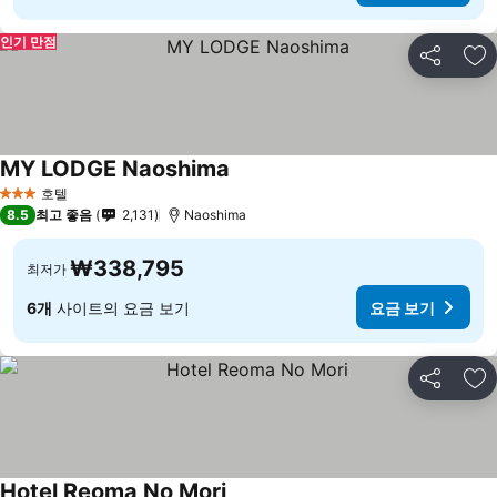
인기 만점
공유
즐
MY LODGE Naoshima
요금 보기
호텔
3 성급
8.5
최고 좋음
2,131
Naoshima
₩338,795
최저가
6개
사이트의 요금 보기
요금 보기
공유
즐
Hotel Reoma No Mori