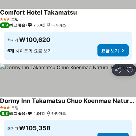
Comfort Hotel Takamatsu
요금 보기
호텔
3 성급
8.9
최고 좋음
2,506
타카마쓰
₩100,620
최저가
6개
사이트의 요금 보기
요금 보기
공유
즐
Dormy Inn Takamatsu Chuo Koenmae Natural Hot Spring
요금 보기
호텔
3 성급
8.8
최고 좋음
4,841
타카마쓰
₩105,358
최저가