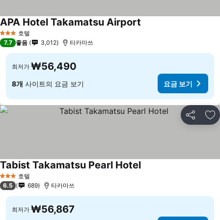
APA Hotel Takamatsu Airport
요금 보기
호텔
3 성급
7.7
좋음
3,012
타카마쓰
₩56,490
최저가
8개
사이트의 요금 보기
요금 보기
공유
즐
Tabist Takamatsu Pearl Hotel
요금 보기
호텔
3 성급
6.5
689
타카마쓰
₩56,867
최저가