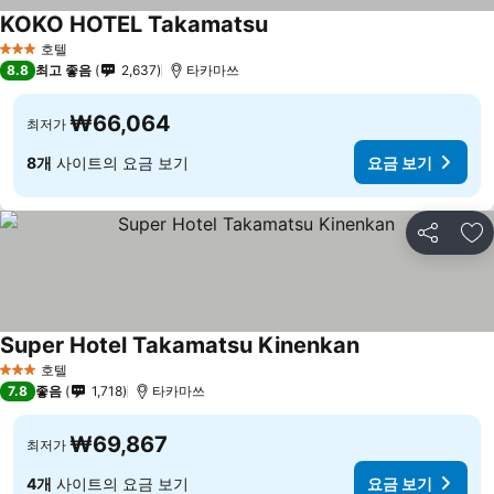
KOKO HOTEL Takamatsu
요금 보기
호텔
3 성급
8.8
최고 좋음
2,637
타카마쓰
₩66,064
최저가
8개
사이트의 요금 보기
요금 보기
공유
즐
Super Hotel Takamatsu Kinenkan
요금 보기
호텔
3 성급
7.8
좋음
1,718
타카마쓰
₩69,867
최저가
4개
사이트의 요금 보기
요금 보기