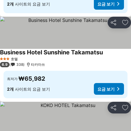
2개
사이트의 요금 보기
요금 보기
공유
즐
Business Hotel Sunshine Takamatsu
요금 보기
호텔
3 성급
6.9
338
타카마쓰
₩65,982
최저가
2개
사이트의 요금 보기
요금 보기
공유
즐