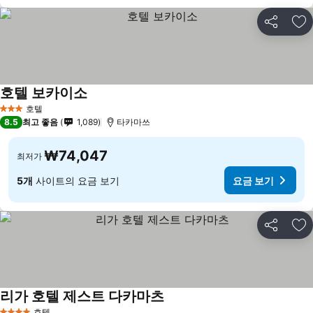
공유
즐
호텔 보카이소
요금 보기
호텔
3 성급
8.5
최고 좋음
1,089
타카마쓰
₩74,047
최저가
5개
사이트의 요금 보기
요금 보기
공유
즐
리가 호텔 제스트 다카마츠
요금 보기
호텔