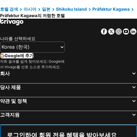
HOTEL LiVEMAX Takamatsu Eki Mae
APA Hotel Takamatsu Airport
호텔 검색
아시아
일본
Shikoku Island
Präfektur Kagawa
Präfektur Kagawa의 저렴한 호텔
다카마쓰 도큐 REI 호텔
Hyper-inn Takamatsu Ekimae
다카마츠 고쿠사이 호텔
fav TAKAMATSU
Facebook
Twitter
Insta
Yo
Takamatsu Century Hotel
Hotel Kawaroku Her-Stage
나라를 선택하세요
호텔 펄 가든
Livemax Resort Sanuki Shionoe Onsen
호텔 에어리어 원 다카마쓰
리가 호텔 제스트 다카마츠
Google에 추가
Business Hotel Parkside Takamatsu
타카마수 워싱턴 호텔 플라자
저희 결과를 쉽게 찾아보세요: Google에
서 trivago를 선호 소스로 추가하세요.
JR Clement Inn Takamatsu
호텔 보카이소
회사
Hotel AreaOne Takamatsu City
호텔 다카마쓰 힐스
당사 제품
Royal Park Hotel Takamatsu
Hotel Route Inn Takamatsu Yashima
Dai Tokyo (Adult Only)
Takamatsu City Hotel
약관 및 정책
Toyoko Inn Takamatsu Ekimae
Tabist Takamatsu Pearl Hotel
고객지원
First Inn Takamatsu
Business Hotel Palace Takamatsu
Business Hotel Rupinasu
旅館御宿Tabist Ritsurinsanso
치선 그랜드 다카마츠
호텔 아네시스 세토 오하시
로그인하여 회원 전용 혜택을 받아보세요