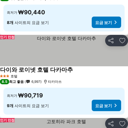
₩90,440
최저가
8개
사이트의 요금 보기
요금 보기
인기 만점
공유
즐
다이와 로이넷 호텔 다카마추
요금 보기
호텔
3 성급
8.5
최고 좋음
6,997
타카마쓰
₩90,719
최저가
9개
사이트의 요금 보기
요금 보기
인기 만점
공유
즐