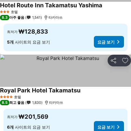
Hotel Route Inn Takamatsu Yashima
요금 보기
호텔
3 성급
8.3
아주 좋음
1,541
타카마쓰
₩128,833
최저가
5개
사이트의 요금 보기
요금 보기
공유
즐
Royal Park Hotel Takamatsu
요금 보기
호텔
4 성급
8.5
최고 좋음
1,830
타카마쓰
₩201,569
최저가
6개
사이트의 요금 보기
요금 보기