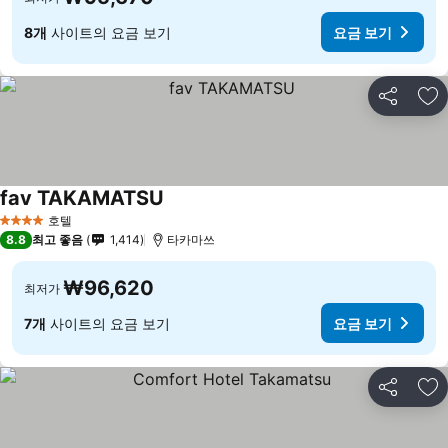
8개
사이트의 요금 보기
요금 보기
공유
즐
fav TAKAMATSU
요금 보기
호텔
4 성급
8.8
최고 좋음
1,414
타카마쓰
₩96,620
최저가
7개
사이트의 요금 보기
요금 보기
공유
즐