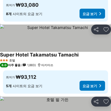
₩93,080
최저가
8개
사이트의 요금 보기
요금 보기
공유
즐
Super Hotel Takamatsu Tamachi
요금 보기
호텔
3 성급
8.0
아주 좋음
1,883
타카마쓰
₩93,112
최저가
5개
사이트의 요금 보기
요금 보기
공유
즐