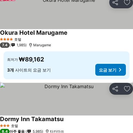
공유
즐
Okura Hotel Marugame
요금 보기
호텔
4 성급
7.4
1,985
Marugame
₩89,162
최저가
3개
사이트의 요금 보기
요금 보기
공유
즐
Dormy Inn Takamatsu
요금 보기
호텔
3 성급
8.4
아주 좋음
5,985
타카마쓰