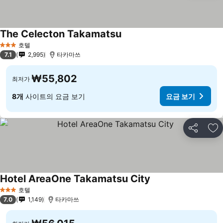
The Celecton Takamatsu
요금 보기
호텔
3 성급
7.1
2,995
타카마쓰
₩55,802
최저가
8개
사이트의 요금 보기
요금 보기
공유
즐
Hotel AreaOne Takamatsu City
요금 보기
호텔
3 성급
7.0
1,149
타카마쓰