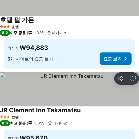
호텔 펄 가든
요금 보기
호텔
3 성급
8.2
아주 좋음
1,325
타카마쓰
₩94,883
최저가
6개
사이트의 요금 보기
요금 보기
공유
즐
JR Clement Inn Takamatsu
요금 보기
호텔
3 성급
8.6
최고 좋음
3,359
타카마쓰
₩95,670
최저가