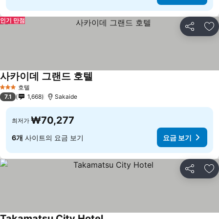
인기 만점
공유
즐
사카이데 그랜드 호텔
요금 보기
호텔
3 성급
7.1
1,668
Sakaide
₩70,277
최저가
6개
사이트의 요금 보기
요금 보기
공유
즐
Takamatsu City Hotel