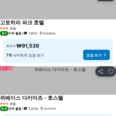
고토히라 파크 호텔
요금 보기
호텔
3 성급
8.1
아주 좋음
1,953
Kotohira
₩91,539
최저가
7개
사이트의 요금 보기
요금 보기
인기 만점
공유
즐
위베이스 다카마츠 - 호스텔
요금 보기
호텔
3 성급
8.4
아주 좋음
5,009
타카마쓰