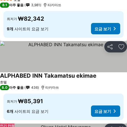
4 성급
8.1
아주 좋음
3,981
타카마쓰
₩82,342
최저가
9개
사이트의 요금 보기
요금 보기
공유
즐
ALPHABED INN Takamatsu ekimae
요금 보기
호텔
8.0
아주 좋음
436
타카마쓰
₩85,391
최저가
6개
사이트의 요금 보기
요금 보기
인기 만점