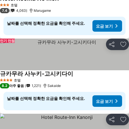
요금 보기
호텔
3 성급
7.4
4,063
Marugame
날짜를 선택해 정확한 요금을 확인해 주세요.
요금 보기
인기 만점
공유
즐
규카무라 사누키-고시키다이
요금 보기
호텔
4 성급
8.2
아주 좋음
1,221
Sakaide
날짜를 선택해 정확한 요금을 확인해 주세요.
요금 보기
공유
즐