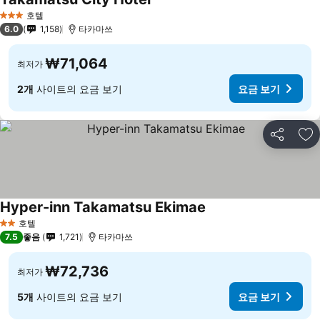
요금 보기
호텔
3 성급
6.0
1,158
타카마쓰
₩71,064
최저가
2개
사이트의 요금 보기
요금 보기
공유
즐
Hyper-inn Takamatsu Ekimae
요금 보기
호텔
2 성급
7.5
좋음
1,721
타카마쓰
₩72,736
최저가
5개
사이트의 요금 보기
요금 보기