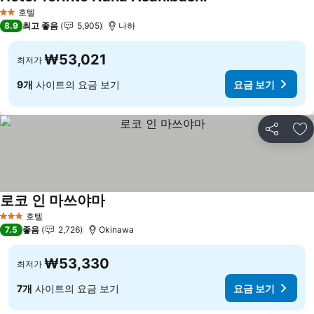
호텔
2 성급
8.9
최고 좋음
5,905
나하
₩53,021
최저가
9개
사이트의 요금 보기
요금 보기
공유
즐
로코 인 마쓰야마
호텔
3 성급
7.5
좋음
2,726
Okinawa
₩53,330
최저가
7개
사이트의 요금 보기
요금 보기