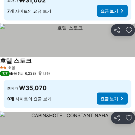
₩31,002
최저가
7개
사이트의 요금 보기
요금 보기
공유
즐
호텔 스토크
호텔
2 성급
7.7
좋음
6,238
나하
₩35,070
최저가
9개
사이트의 요금 보기
요금 보기
공유
즐