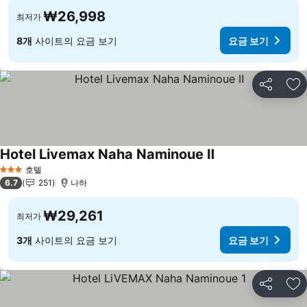
₩26,998
최저가
8개
사이트의 요금 보기
요금 보기
공유
즐
Hotel Livemax Naha Naminoue Ⅱ
호텔
3 성급
6.7
251
나하
₩29,261
최저가
3개
사이트의 요금 보기
요금 보기
공유
즐