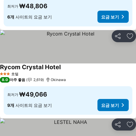
₩48,806
최저가
6개
사이트의 요금 보기
요금 보기
공유
즐
Rycom Crystal Hotel
호텔
3 성급
8.0
아주 좋음
2,619
Okinawa
₩49,066
최저가
9개
사이트의 요금 보기
요금 보기
공유
즐