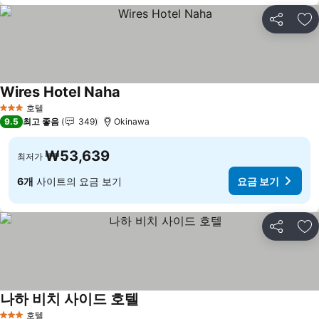
공유
즐
Wires Hotel Naha
호텔
3 성급
9.5
최고 좋음
349
Okinawa
₩53,639
최저가
6개
사이트의 요금 보기
요금 보기
공유
즐
나하 비치 사이드 호텔
호텔