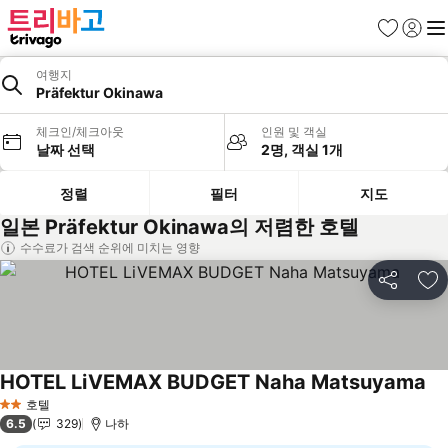
즐겨찾기
로그인
메
여행지
Präfektur Okinawa
체크인/체크아웃
인원 및 객실
날짜 선택
2명, 객실 1개
정렬
필터
지도
일본 Präfektur Okinawa의 저렴한 호텔
수수료가 검색 순위에 미치는 영향
공유
즐
HOTEL LiVEMAX BUDGET Naha Matsuyama
호텔
2 성급
6.5
329
나하