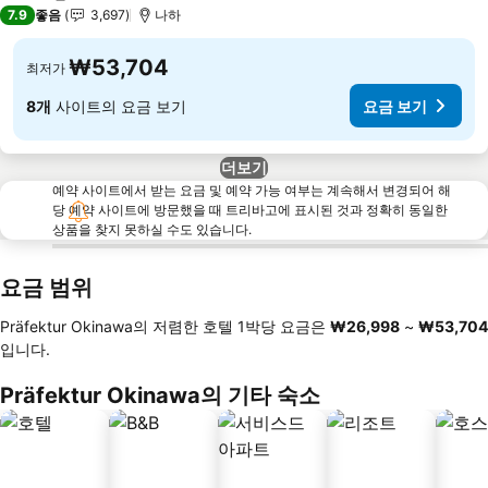
3 성급
7.9
좋음
3,697
나하
₩53,704
최저가
8개
사이트의 요금 보기
요금 보기
더보기
예약 사이트에서 받는 요금 및 예약 가능 여부는 계속해서 변경되어 해
당 예약 사이트에 방문했을 때 트리바고에 표시된 것과 정확히 동일한
상품을 찾지 못하실 수도 있습니다.
요금 범위
Präfektur Okinawa의 저렴한 호텔 1박당 요금은
‎₩26,998
~
‎₩53,704
입니다.
Präfektur Okinawa의 기타 숙소