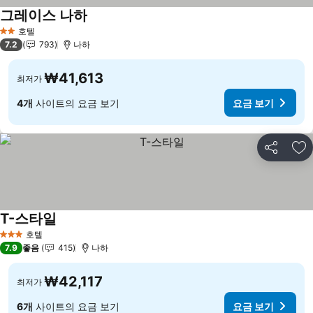
그레이스 나하
호텔
2 성급
7.2
793
나하
₩41,613
최저가
4개
사이트의 요금 보기
요금 보기
공유
즐
T-스타일
호텔
3 성급
7.9
좋음
415
나하
₩42,117
최저가
6개
사이트의 요금 보기
요금 보기