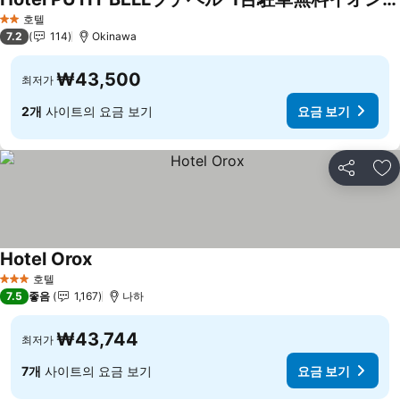
호텔
2 성급
7.2
114
Okinawa
₩43,500
최저가
2개
사이트의 요금 보기
요금 보기
공유
즐
Hotel Orox
호텔
3 성급
7.5
좋음
1,167
나하
₩43,744
최저가
7개
사이트의 요금 보기
요금 보기