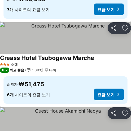
7개
사이트의 요금 보기
요금 보기
공유
즐
Creass Hotel Tsubogawa Marche
호텔
3 성급
8.7
최고 좋음
1,393
나하
₩51,475
최저가
6개
사이트의 요금 보기
요금 보기
공유
즐