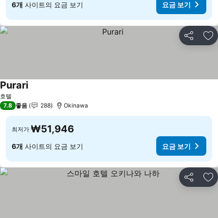
6개
사이트의 요금 보기
요금 보기
공유
즐
Purari
호텔
7.8
좋음
288
Okinawa
₩51,946
최저가
6개
사이트의 요금 보기
요금 보기
공유
즐