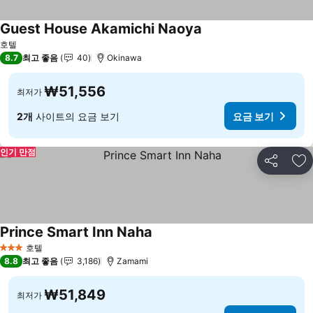
Guest House Akamichi Naoya
호텔
8.7
최고 좋음
40
Okinawa
₩51,556
최저가
2개
사이트의 요금 보기
요금 보기
인기 만점
공유
즐
Prince Smart Inn Naha
호텔
3 성급
8.8
최고 좋음
3,186
Zamami
₩51,849
최저가