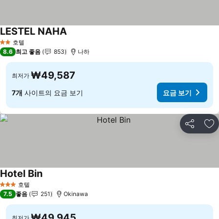
LESTEL NAHA
호텔
2 성급
8.6
최고 좋음
853
나하
₩49,587
최저가
7개
사이트의 요금 보기
요금 보기
공유
즐
Hotel Bin
호텔
3 성급
7.5
좋음
251
Okinawa
₩49,945
최저가