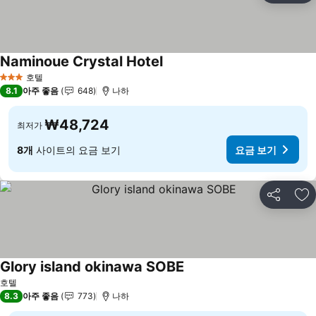
Naminoue Crystal Hotel
호텔
3 성급
8.1
아주 좋음
648
나하
₩48,724
최저가
8개
사이트의 요금 보기
요금 보기
공유
즐
Glory island okinawa SOBE
호텔
8.3
아주 좋음
773
나하