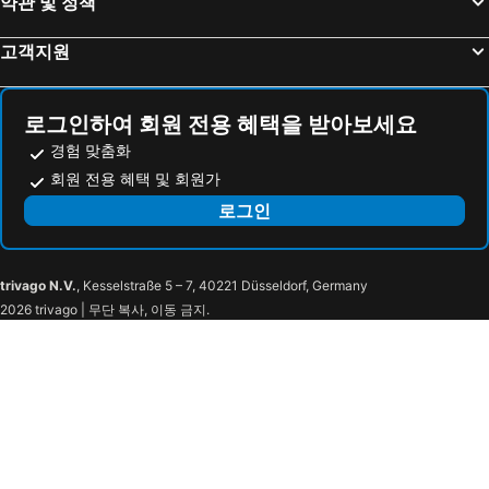
약관 및 정책
유인치 호텔 난조
REF Okinawa Arena by VESSEL HOTELS
고객지원
리가 로얄 그랑 오키나와
Almont Hotel Naha Kenchomae
Hotel Grand Consort Naha
Daiwa Roynet Hotel Naha Kokusaidori
LAPIN MIHAMA Residence Hotel
The BREAKFAST HOTEL PORTO Ishigakijima
로그인하여 회원 전용 혜택을 받아보세요
씨사이드 콘도미니엄 라나 자탄
TWIN-LINE HOTEL YANBARU OKINAWA JAPAN
경험 맞춤화
머큐어 오키나와 나하
펠리즈 빌라 스위트 우에노
회원 전용 혜택 및 회원가
핫크로스포인트 산타모니카
Nest Hotel Naha Kumoji
로그인
Y's CABIN&HOTEL Naha Kokusai Street
호텔 유가후 인 오키나와
yambaru guest house B - Vacation STAY 02756v
오쿠마 프라이빗 비치 & 리조트
trivago N.V.
, Kesselstraße 5 – 7, 40221 Düsseldorf, Germany
Yambaru Experience Hotel Nunganiku
Wassa Wassa
2026 trivago | 무단 복사, 이동 금지.
아다 가든 호텔 오키나와
Treeful Treehouse Sustainable Resort
BATON SUITE Okinawa Kouri Island
스타 라이트 테라스 데루야
Hotel Yagajiso
원 스위트 호텔 & 리조트 고우리 아일랜드
One Suite THE GRAND
Private condo Kourijima by Coldio Smart Resort
POOL VILLA KOURIJIMA by COLDIO
무카카 빌라 쿠리슬란드 오키나와