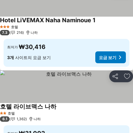
Hotel LiVEMAX Naha Naminoue 1
호텔
3 성급
7.3
216
나하
₩30,416
최저가
3개
사이트의 요금 보기
요금 보기
공유
즐
호텔 라이브맥스 나하
호텔
2 성급
6.1
1,362
나하