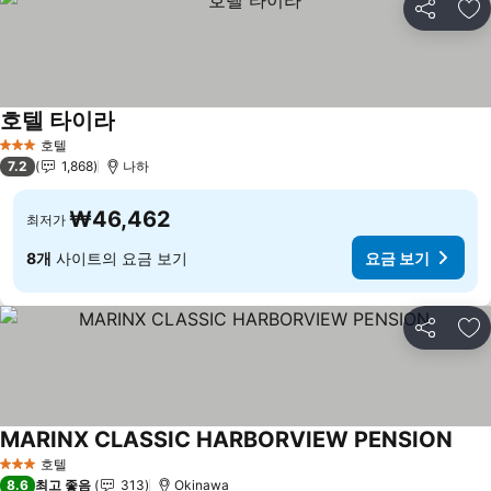
공유
즐
호텔 타이라
호텔
3 성급
7.2
1,868
나하
₩46,462
최저가
8개
사이트의 요금 보기
요금 보기
공유
즐
MARINX CLASSIC HARBORVIEW PENSION
호텔
3 성급
8.6
최고 좋음
313
Okinawa