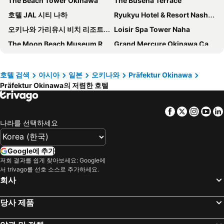
The Beach Tower Okinawa
The Busena Terrace
호텔 JAL 시티 나하
Ryukyu Hotel & Resort Nashiro Beach
오키나와 가리유시 비치 리조트 오션 스파
Loisir Spa Tower Naha
The Moon Beach Museum Resort
Grand Mercure Okinawa Cape Zanpa Resort
Hotel Collective
La'gent Hotel Okinawa Chatan
Hewitt Resort Naha
Hilton Okinawa Sesoko Resort
호텔 검색
아시아
일본
오키나와
Präfektur Okinawa
Präfektur Okinawa의 저렴한 호텔
Grand Cabin Hotel Naha Oroku
호텔 몬토레 오키나와 스파 & 리조트
힐튼 오키나와 차탄 리조트
하얏트 리젠시 세라가키 아일랜드 오키나와
Facebook
Twitter
Insta
Yo
아베스트 큐브 나하 코쿠사이-스트리트
Hotel Strata Naha
나라를 선택하세요
Hotel Gracery Naha
JR 규슈 호텔 블러섬 나하
오키나와 나하나 호텔 앤드 스파
더블트리 바이 힐튼 호텔 나하 슈리 캐슬
Google에 추가
호텔 팜 로얄 나하
카후 리조트 후차쿠 콘도 호텔
저희 결과를 쉽게 찾아보세요: Google에
서 trivago를 선호 소스로 추가하세요.
Sheraton Okinawa Sunmarina Resort
호텔 브리즈베이 마리나
회사
CABIN&HOTEL ReTIME
Hotel Nikko Alivila
당사 제품
Okinawa Harborview Hotel
Okinawa Grand Mer Resort
콘도미니엄 호텔 몬파
Okinawa Hinode Resort and Hot Spring Hotel