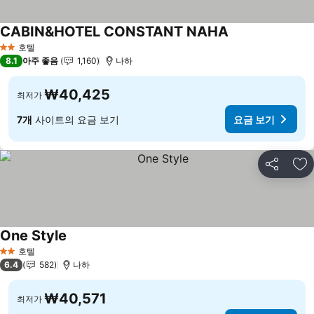
CABIN&HOTEL CONSTANT NAHA
호텔
2 성급
8.1
아주 좋음
1,160
나하
₩40,425
최저가
7개
사이트의 요금 보기
요금 보기
공유
즐
One Style
호텔
2 성급
6.4
582
나하
₩40,571
최저가