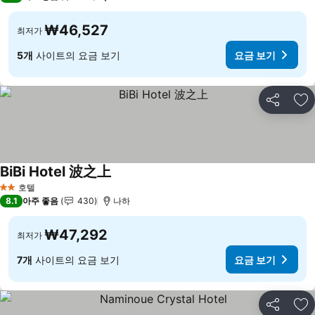
₩46,527
최저가
5개
사이트의 요금 보기
요금 보기
공유
즐
BiBi Hotel 波之上
호텔
2 성급
8.1
아주 좋음
430
나하
₩47,292
최저가
7개
사이트의 요금 보기
요금 보기
공유
즐