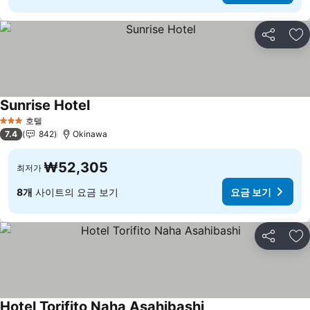
공유
즐
Sunrise Hotel
호텔
3 성급
7.4
842
Okinawa
₩52,305
최저가
8개
사이트의 요금 보기
요금 보기
공유
즐
Hotel Torifito Naha Asahibashi