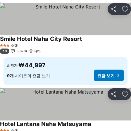
공유
즐
Smile Hotel Naha City Resort
호텔
3 성급
7.3
3,878
나하
₩44,997
최저가
9개
사이트의 요금 보기
요금 보기
공유
즐
Hotel Lantana Naha Matsuyama
호텔