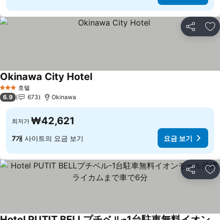
공유
즐
Okinawa City Hotel
호텔
3 성급
6.9
673
Okinawa
₩42,621
최저가
7개
사이트의 요금 보기
요금 보기
공유
즐
Hotel PUTIT BELLプチベル-1台駐車無料イオンモール沖縄ライカムまで車で6分