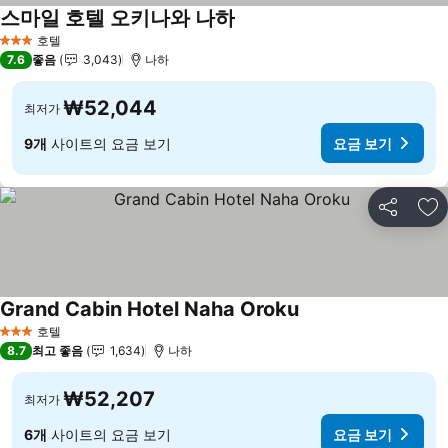
스마일 호텔 오키나와 나하
호텔
3 성급
7.6
좋음
3,043
나하
₩52,044
최저가
9개
사이트의 요금 보기
요금 보기
공유
즐
Grand Cabin Hotel Naha Oroku
호텔
3 성급
8.7
최고 좋음
1,634
나하
₩52,207
최저가
6개
사이트의 요금 보기
요금 보기