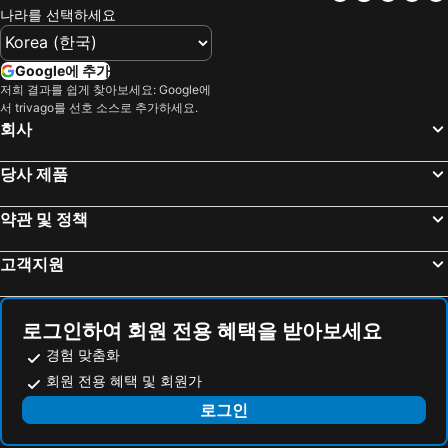
HOTEL KARAE
Personal Hotel You
나라를 선택하세요
Ryokan Sentourou
Shiibasanso
Sagayamato Onsen Hotel Amandi
HOTEL WIN
Google에 추가
OND HOTEL（オンドホテル）
아수카 호텔
저희 결과를 쉽게 찾아보세요: Google에
서 trivago를 선호 소스로 추가하세요.
Sun Hotel Tosu
Yumotoso Toyokan Ryokan
회사
Idaimae Green Hotel
KANSEI null 佐賀
당사 제품
KANSEI null SAGA
ビジネスホテルinn
Hotel Cross Base Tosu Station
가라쓰 다이이치 호텔 리비에르
약관 및 정책
호텔 루트-인 토수 에키마에
Onoue Ryokan
고객지원
치선 인 토스
HOTEL R9 The Yard Kohoku
Hotel Carnival (Love Hotel)
business hotel furusatoビジネスホテルふるさと
Green Rich Hotel Tosu Ekimae
타쿠아
로그인하여 회원 전용 혜택을 받아보세요
HOTEL R9 The Yard Karatsu
Hotel AZ Saga Tosu
경험 맞춤화
Taiboukaku
가라쓰 다이이치 호텔
회원 전용 혜택 및 회원가
HOTEL R9 The Yard Kanzaki
Hotel AZ Saga Yoshinogari
로그인
Hotel AZ Saga Ogi
Ziyoigaden 105