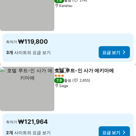
7.8
좋음
274
Karatsu
₩119,800
최저가
3개
사이트의 요금 보기
요금 보기
호텔 루트-인 사가 에키마에
공유
즐겨찾기에 추가
3 성급
7.9
좋음
2,655
Saga
₩121,964
최저가
2개
사이트의 요금 보기
요금 보기