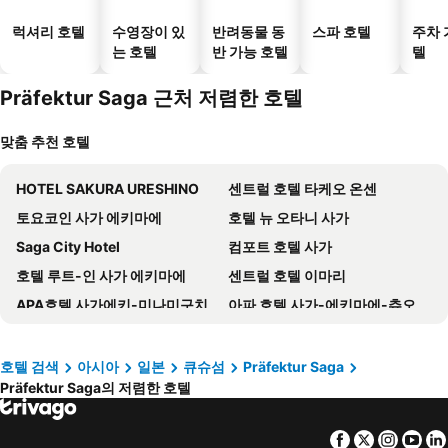
럭셔리 호텔
수영장이 있
반려동물 동
스파 호텔
주차 
는 호텔
반 가능 호텔
텔
Präfektur Saga 근처 저렴한 호텔
맞춤 추천 호텔
HOTEL SAKURA URESHINO
센트럴 호텔 타케오 온센
토요코인 사가 에키마에
호텔 뉴 오타니 사가
Saga City Hotel
컴포트 호텔 사가
호텔 루트-인 사가 에키마에
센트럴 호텔 이마리
APA호텔 사가에키-미나미구치
아파 호텔 사가-에키마에-츄오
Sea Style Resort Ocean
Fairfield by Marriott Saga Ureshino Onsen
더 해밀톤 우레시노
HOTEL fah
호텔 검색
아시아
일본
큐슈섬
Präfektur Saga
Präfektur Saga의 저렴한 호텔
TapStay Hotel
Hotel Grande Hagakure
이마리 그랜드 호텔
Garden Terrace Saga Hotel & Resorts
Facebook
Twitter
Insta
Yo