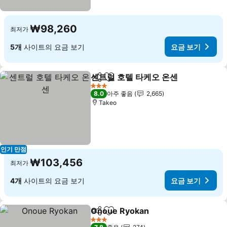
₩98,260
최저가
5개
사이트의 요금 보기
요금 보기
센트럴 호텔 타케오 온센
공유
즐겨찾기에 추가
3 성급
8.0
아주 좋음
2,665
Takeo
인기 만점
₩103,456
최저가
4개
사이트의 요금 보기
요금 보기
Onoue Ryokan
공유
즐겨찾기에 추가
3 성급