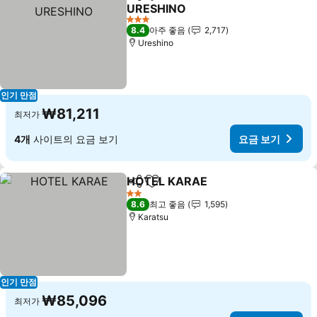
공유
즐겨찾기에 추가
URESHINO
3 성급
8.4
아주 좋음
2,717
Ureshino
인기 만점
₩81,211
최저가
4개
사이트의 요금 보기
요금 보기
HOTEL KARAE
공유
즐겨찾기에 추가
2 성급
8.6
최고 좋음
1,595
Karatsu
인기 만점
₩85,096
최저가