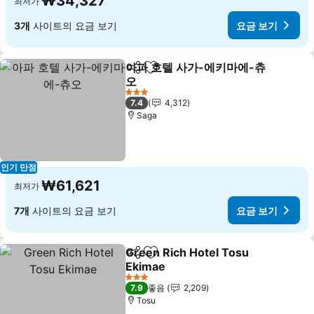
₩34,327
최저가
3개
사이트의 요금 보기
요금 보기
아파 호텔 사가-에키마에-츄
공유
즐겨찾기에 추가
오
3 성급
7.4
4,312
Saga
인기 만점
₩61,621
최저가
7개
사이트의 요금 보기
요금 보기
Green Rich Hotel Tosu
공유
즐겨찾기에 추가
Ekimae
3 성급
7.9
좋음
2,209
Tosu