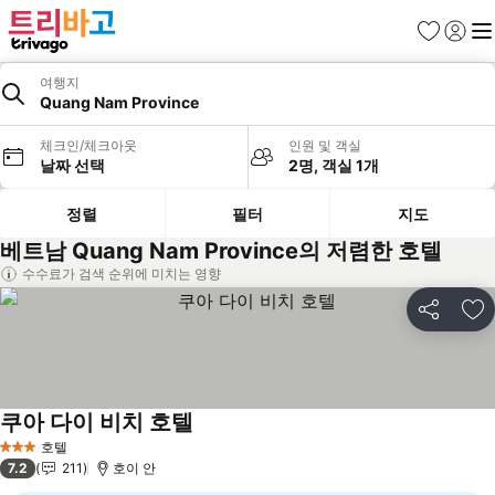
즐겨찾기
로그인
메
여행지
Quang Nam Province
체크인/체크아웃
인원 및 객실
날짜 선택
2명, 객실 1개
정렬
필터
지도
베트남 Quang Nam Province의 저렴한 호텔
수수료가 검색 순위에 미치는 영향
공유
즐
쿠아 다이 비치 호텔
요금 보기
호텔
3 성급
7.2
211
호이 안