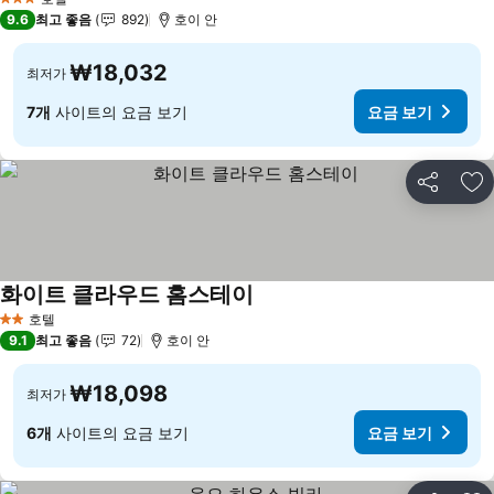
3 성급
9.6
최고 좋음
892
호이 안
₩18,032
최저가
7개
사이트의 요금 보기
요금 보기
공유
즐
화이트 클라우드 홈스테이
요금 보기
호텔
2 성급
9.1
최고 좋음
72
호이 안
₩18,098
최저가
6개
사이트의 요금 보기
요금 보기