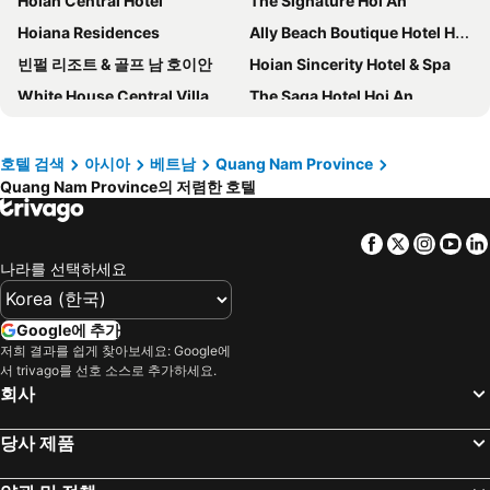
Hoian Central Hotel
The Signature Hoi An
Hoiana Residences
Ally Beach Boutique Hotel Hoian
빈펄 리조트 & 골프 남 호이안
Hoian Sincerity Hotel & Spa
White House Central Villa
The Saga Hotel Hoi An
Cozy An Boutique Hotel Hoian
코지 호이안 부티크 빌라
Lasenta Boutique Hotel Hoian
Hoi An Aurora Riverside Hotel and Spa
호텔 검색
아시아
베트남
Quang Nam Province
Quang Nam Province의 저렴한 호텔
Little Riverside Hoi An . A Luxury Hotel & Spa
Anio Boutique Hotel Hoian
Grand Sunrise Palace Hoi An
Hoi An Central Boutique Hotel & Spa
Facebook
Twitter
Insta
Yo
Soluna D'Annam - The Art of Hoi An Relaxation
Wyndham Garden Hoi An Cua Dai Beach
나라를 선택하세요
Vinh Hung Old Town Hotel
Allegro Hoi An . A Little Luxury Hotel & Spa
Laluna Hoi An Riverside Hotel & Spa
White Lotus Hotel Hoian
Google에 추가
Lantana Boutique Hoi An Hotel
리틀 타운 빌라
저희 결과를 쉽게 찾아보세요: Google에
서 trivago를 선호 소스로 추가하세요.
Hoi An Green Apple Hotel
Wyndham Hoi An Royal Beachfront Resort & Villas
회사
Hoi An Golden Holiday Elite
바이아 부티크 호텔 호이안
당사 제품
바나나 가든 빌라
로열 리버사이드 호이안 호텔
Little Hoi An . A Boutique Hotel & Spa
Reu Boutique Hotel