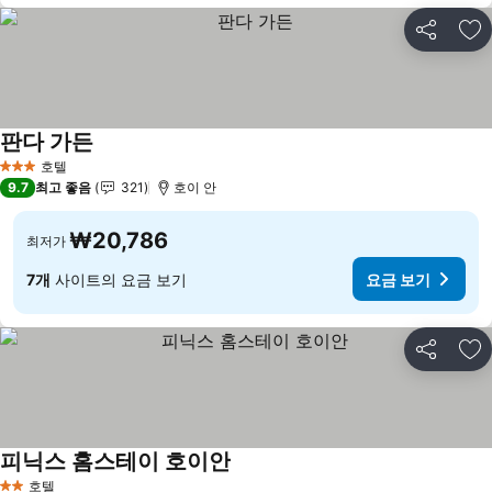
공유
즐
판다 가든
요금 보기
호텔
3 성급
9.7
최고 좋음
321
호이 안
₩20,786
최저가
7개
사이트의 요금 보기
요금 보기
공유
즐
피닉스 홈스테이 호이안
요금 보기
호텔