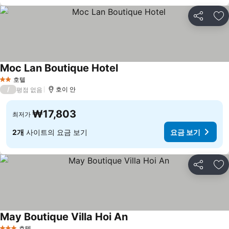
공유
즐
Moc Lan Boutique Hotel
요금 보기
호텔
2 성급
/
호이 안
평점 없음
₩17,803
최저가
2개
사이트의 요금 보기
요금 보기
공유
즐
May Boutique Villa Hoi An
요금 보기
호텔