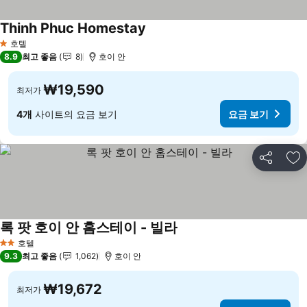
Thinh Phuc Homestay
요금 보기
호텔
1 성급
8.9
최고 좋음
8
호이 안
₩19,590
최저가
4개
사이트의 요금 보기
요금 보기
공유
즐
록 팟 호이 안 홈스테이 - 빌라
요금 보기
호텔
2 성급
9.3
최고 좋음
1,062
호이 안
₩19,672
최저가