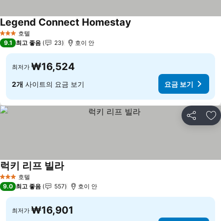
Legend Connect Homestay
요금 보기
호텔
3 성급
9.1
최고 좋음
23
호이 안
₩16,524
최저가
2개
사이트의 요금 보기
요금 보기
공유
즐
럭키 리프 빌라
요금 보기
호텔
3 성급
9.0
최고 좋음
557
호이 안
₩16,901
최저가