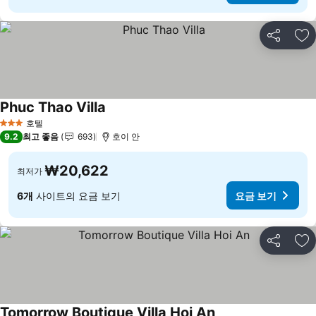
공유
즐
Phuc Thao Villa
요금 보기
호텔
3 성급
9.2
최고 좋음
693
호이 안
₩20,622
최저가
6개
사이트의 요금 보기
요금 보기
공유
즐
Tomorrow Boutique Villa Hoi An