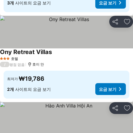
3개
사이트의 요금 보기
요금 보기
공유
즐
Ony Retreat Villas
요금 보기
호텔
3 성급
/
호이 안
평점 없음
₩19,786
최저가
2개
사이트의 요금 보기
요금 보기
공유
즐