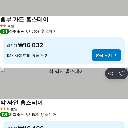
뱀부 가든 홈스테이
요금 보기
호텔
2 성급
8.1
아주 좋음
365
호이 안
₩16,032
최저가
6개
사이트의 요금 보기
요금 보기
공유
즐
삭 싸인 홈스테이
요금 보기
호텔
3 성급
8.6
최고 좋음
157
호이 안