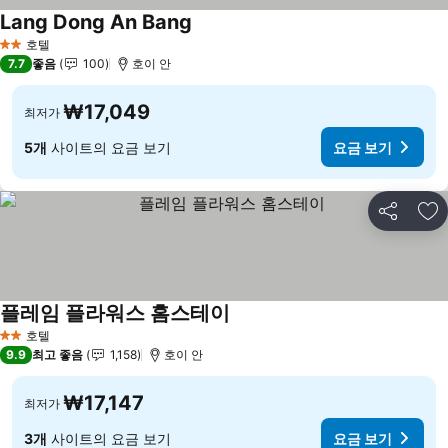
Lang Dong An Bang
요금 보기
호텔
2 성급
7.7
좋음
100
호이 안
₩17,049
최저가
5개
사이트의 요금 보기
요금 보기
공유
즐
플레임 플라워스 홈스테이
요금 보기
호텔
2 성급
9.9
최고 좋음
1,158
호이 안
₩17,147
최저가
3개
사이트의 요금 보기
요금 보기