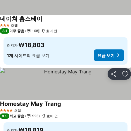
네이쳐 홈스테이
요금 보기
호텔
3 성급
8.1
아주 좋음
168
호이 안
₩18,803
최저가
1개
사이트의 요금 보기
요금 보기
공유
즐
Homestay May Trang
요금 보기
호텔
4 성급
8.9
최고 좋음
923
호이 안
₩18,819
최저가