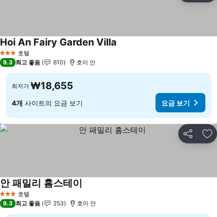
Hoi An Fairy Garden Villa
요금 보기
호텔
3 성급
9.3
최고 좋음
610
호이 안
₩18,655
최저가
4개
사이트의 요금 보기
요금 보기
공유
즐
안 패밀리 홈스테이
요금 보기
호텔
3 성급
9.3
최고 좋음
253
호이 안