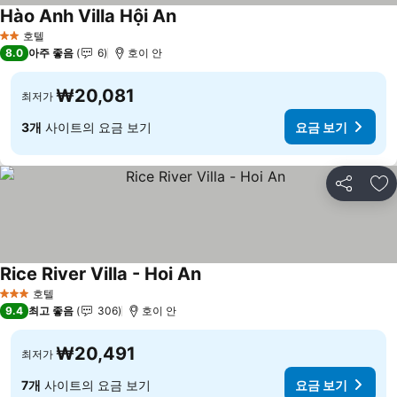
Hào Anh Villa Hội An
요금 보기
호텔
2 성급
8.0
아주 좋음
6
호이 안
₩20,081
최저가
3개
사이트의 요금 보기
요금 보기
공유
즐
Rice River Villa - Hoi An
요금 보기
호텔
3 성급
9.4
최고 좋음
306
호이 안
₩20,491
최저가
7개
사이트의 요금 보기
요금 보기