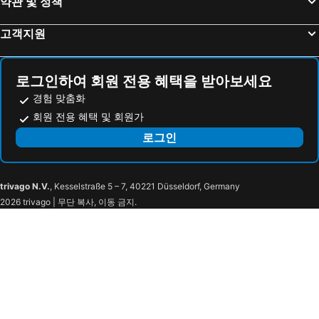
약관 및 정책
Aira Boutique Hoi An
호이안 이모션 빌라
고객지원
Muong Thanh Holiday Hoi An Hotel
ÊMM Hotel Hoi An
트렌디 라이프 빌라
Pomelo Garden Boutique Villa
Palm View Villa
Lantana Riverside Hoi An Boutique Hotel & Spa
로그인하여 회원 전용 혜택을 받아보세요
Hoi An Blue Sky Boutique Hotel & Spa
Roxana River Villa
경험 맞춤화
Long Life Riverside Hotel
Hoi An Rosemary Boutique Hotel & Spa
회원 전용 혜택 및 회원가
Little Gem Hoi An Boutique Hotel & Spa
탄 빈 리버사이드 호텔
로그인
젬 리버사이드 호텔 호이안
Hotel Royal Hoi An - MGallery
Nha Bong Villa
Chi Thanh Villa
trivago N.V.
, Kesselstraße 5 – 7, 40221 Düsseldorf, Germany
Eco Lux Riverside Hotel & Spa
B'Lan Riverside Villa
2026 trivago | 무단 복사, 이동 금지.
더 코너 리버사이드 빌라
Threeway Riverside Villa
May Boutique Villa Hoi An
Cozy Savvy Hoi An - The Quintessence of Exquisite Retreat
Rokas Hoi An Boutique Hotel
Hotel Royal Hoi An Danang, The Legacy Riverfront Resort & Spa
Flamingo Villa Hoi An
Ancient Haven
Calla Hotel Hoi An
PHỐ CHỢ ĐÊM Villa