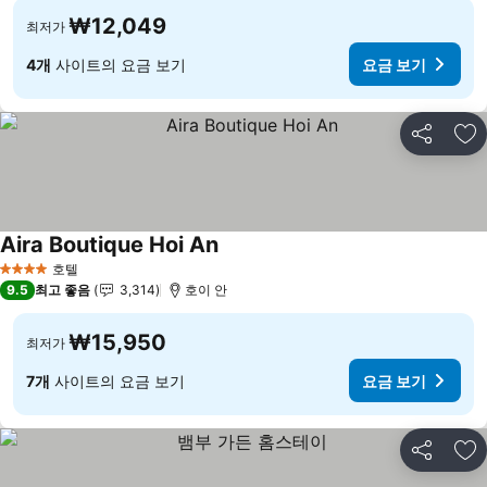
₩12,049
최저가
4개
사이트의 요금 보기
요금 보기
공유
즐
Aira Boutique Hoi An
요금 보기
호텔
4 성급
9.5
최고 좋음
3,314
호이 안
₩15,950
최저가
7개
사이트의 요금 보기
요금 보기
공유
즐