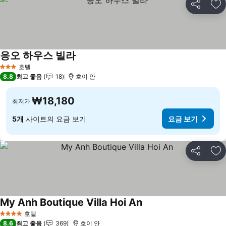
공유
즐
응오 하우스 빌라
요금 보기
호텔
3 성급
8.8
최고 좋음
18
호이 안
₩18,180
최저가
5개
사이트의 요금 보기
요금 보기
공유
즐
My Anh Boutique Villa Hoi An
요금 보기
호텔
4 성급
8.6
최고 좋음
369
호이 안