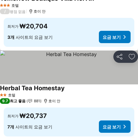
요금 보기
호텔
3 성급
/
호이 안
평점 없음
₩20,704
최저가
3개
사이트의 요금 보기
요금 보기
공유
즐
Herbal Tea Homestay
요금 보기
호텔
2 성급
9.7
최고 좋음
881
호이 안
₩20,737
최저가
7개
사이트의 요금 보기
요금 보기