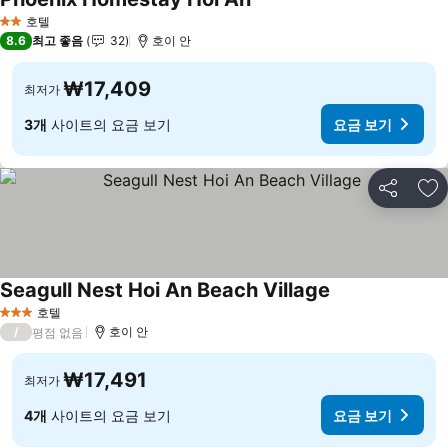
요금 보기
호텔
2 성급
8.6
최고 좋음
32
호이 안
₩17,409
최저가
3개
사이트의 요금 보기
요금 보기
공유
즐
Seagull Nest Hoi An Beach Village
요금 보기
호텔
3 성급
/
호이 안
평점 없음
₩17,491
최저가
4개
사이트의 요금 보기
요금 보기