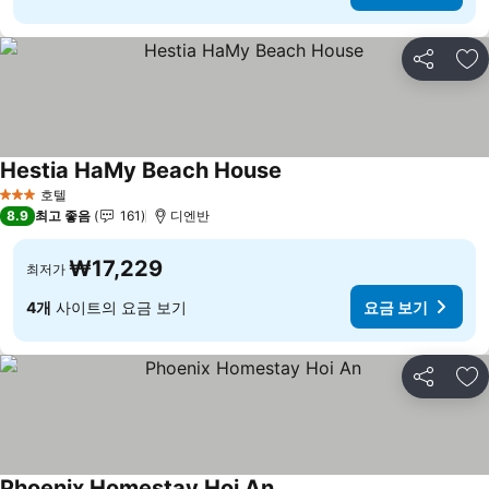
공유
즐
Hestia HaMy Beach House
요금 보기
호텔
3 성급
8.9
최고 좋음
161
디엔반
₩17,229
최저가
4개
사이트의 요금 보기
요금 보기
공유
즐
Phoenix Homestay Hoi An