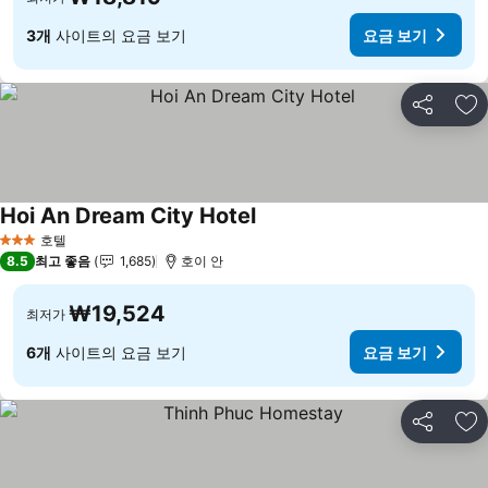
3개
사이트의 요금 보기
요금 보기
공유
즐
Hoi An Dream City Hotel
요금 보기
호텔
3 성급
8.5
최고 좋음
1,685
호이 안
₩19,524
최저가
6개
사이트의 요금 보기
요금 보기
공유
즐