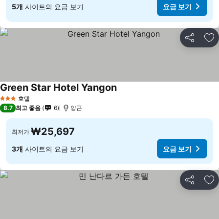
5개
사이트의 요금 보기
요금 보기
공유
즐
Green Star Hotel Yangon
호텔
3 성급
8.7
최고 좋음
6
양곤
₩25,697
최저가
3개
사이트의 요금 보기
요금 보기
공유
즐