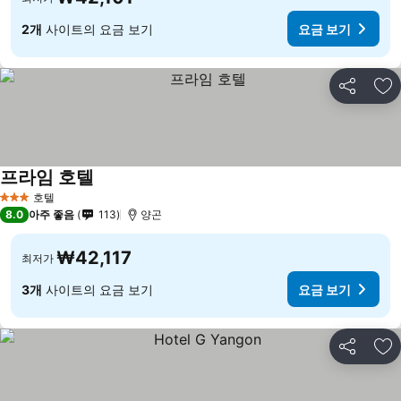
2개
사이트의 요금 보기
요금 보기
공유
즐
프라임 호텔
호텔
3 성급
8.0
아주 좋음
113
양곤
₩42,117
최저가
3개
사이트의 요금 보기
요금 보기
공유
즐