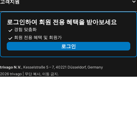
고객지원
호텔 시드니
호텔 바호시
호텔 비스타
시티 골프 리조트 호텔
로그인하여 회원 전용 혜택을 받아보세요
The Strand, Yangon
Chan Myae Guest House
경험 맞춤화
Mercure Yangon Kaba Aye
그랜드 로럴 호텔
회원 전용 혜택 및 회원가
Hotel Parami
더 로프트 양곤
로그인
Rose Garden Hotel
판도라 모텔
Sayarsan Hotel Yangon
Hotel Rose Hill
trivago N.V.
, Kesselstraße 5 – 7, 40221 Düsseldorf, Germany
Yangon
8마일 호텔
2026 trivago | 무단 복사, 이동 금지.
Seoul Myanmar
서울 호텔 미얀마
더 록 빌라
9 Mile
The Gandamar Hotel
Areca Hotel
Corolla
Union Square Hotel
로열 파빌리온 호텔
MS 호텔
호텔 칸 익 타르
그레이트 글로리 호텔
슐레 샹그리라 양곤
밀레니엄 호텔