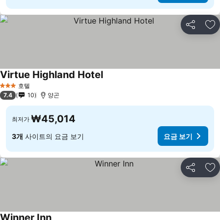
공유
즐
Virtue Highland Hotel
호텔
3 성급
7.4
10
양곤
₩45,014
최저가
3개
사이트의 요금 보기
요금 보기
공유
즐
Winner Inn