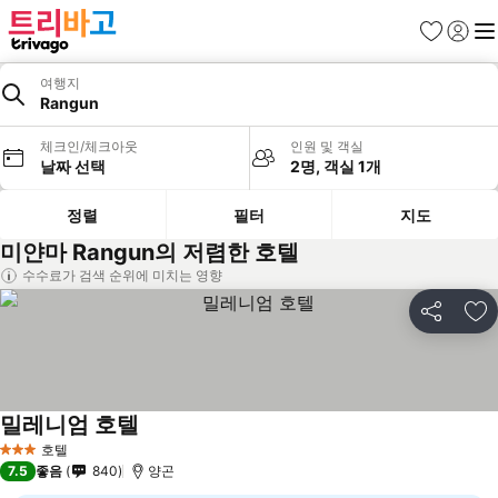
즐겨찾기
로그인
메
여행지
Rangun
체크인/체크아웃
인원 및 객실
날짜 선택
2명, 객실 1개
정렬
필터
지도
미얀마 Rangun의 저렴한 호텔
수수료가 검색 순위에 미치는 영향
공유
즐
밀레니엄 호텔
호텔
3 성급
7.5
좋음
840
양곤