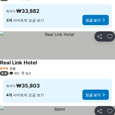
₩33,882
최저가
3개
사이트의 요금 보기
요금 보기
공유
즐
Real Link Hotel
호텔
3 성급
6.8
80
양곤
₩35,803
최저가
4개
사이트의 요금 보기
요금 보기
공유
즐