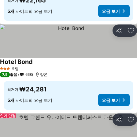
₩22,165
최저가
5개
사이트의 요금 보기
요금 보기
공유
즐
Hotel Bond
호텔
3 성급
7.5
좋음
668
양곤
₩24,281
최저가
5개
사이트의 요금 보기
요금 보기
인기 만점
공유
즐