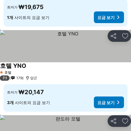
₩19,675
최저가
1개
사이트의 요금 보기
요금 보기
공유
즐
호텔 YNO
호텔
1 성급
7.1
179
양곤
₩20,147
최저가
3개
사이트의 요금 보기
요금 보기
공유
즐