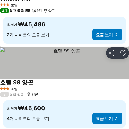
호텔
3 성급
8.7
최고 좋음
1,096
양곤
₩45,486
최저가
2개
사이트의 요금 보기
요금 보기
공유
즐
호텔 99 양곤
호텔
3 성급
/
양곤
평점 없음
₩45,600
최저가
4개
사이트의 요금 보기
요금 보기