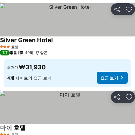
공유
즐
Silver Green Hotel
호텔
3 성급
7.7
좋음
405
양곤
₩31,930
최저가
4개
사이트의 요금 보기
요금 보기
공유
즐
마이 호텔
호텔