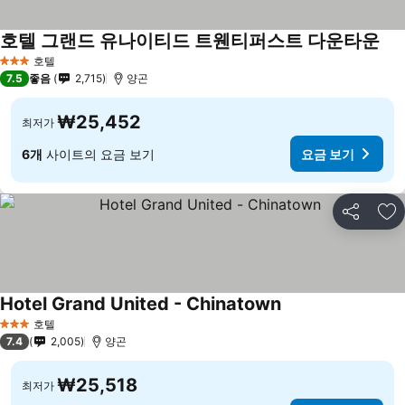
호텔 그랜드 유나이티드 트웬티퍼스트 다운타운
호텔
3 성급
7.5
좋음
2,715
양곤
₩25,452
최저가
6개
사이트의 요금 보기
요금 보기
공유
즐
Hotel Grand United - Chinatown
호텔
3 성급
7.4
2,005
양곤
₩25,518
최저가