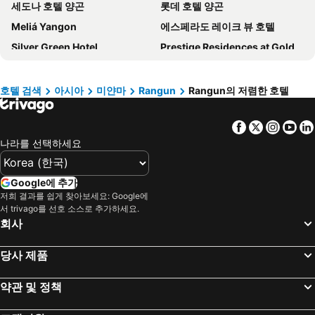
세도나 호텔 양곤
롯데 호텔 양곤
Meliá Yangon
에스페라도 레이크 뷰 호텔
Silver Green Hotel
Prestige Residences at Golden Valley by Grand United Hospitality
Wyndham Grand Yangon Hotel
Hotel G Yangon
차트리움 호텔 로열 레이크 양곤
Hotel Shwe Eain Taw
호텔 검색
아시아
미얀마
Rangun
Rangun의 저렴한 호텔
호텔 그랜드 유나이티드 트웬티퍼스트 다운타운
호텔 YNO
Facebook
Twitter
Insta
Yo
Novotel Yangon Max
Summit Parkview Yangon
나라를 선택하세요
인야 레이크 호텔
Hotel Grand United - Chinatown
프라임 호텔
Hotel Bond
Google에 추가
Agga@9mile Hotel
PARKROYAL Yangon
저희 결과를 쉽게 찾아보세요: Google에
서 trivago를 선호 소스로 추가하세요.
Yangon Thanlwin Hotel
Hotel Grand United - Ahlone Branch
회사
호텔 얀킨
Hotel Keio Yangon
Balmi
베스트 웨스턴 그린 힐 호텔
당사 제품
Wyne Hotel
Yangon Excelsior
약관 및 정책
SERENE Stays Hotel
Real Link Hotel
Yuzana
K.C Residence