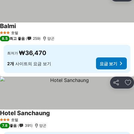
Balmi
호텔
3 성급
8.5
최고 좋음
259
양곤
₩36,470
최저가
2개
사이트의 요금 보기
요금 보기
공유
즐
Hotel Sanchaung
호텔
3 성급
7.8
좋음
391
양곤