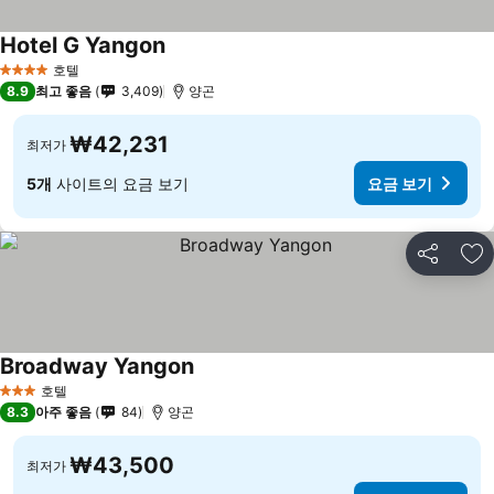
Hotel G Yangon
호텔
4 성급
8.9
최고 좋음
3,409
양곤
₩42,231
최저가
5개
사이트의 요금 보기
요금 보기
공유
즐
Broadway Yangon
호텔
3 성급
8.3
아주 좋음
84
양곤
₩43,500
최저가