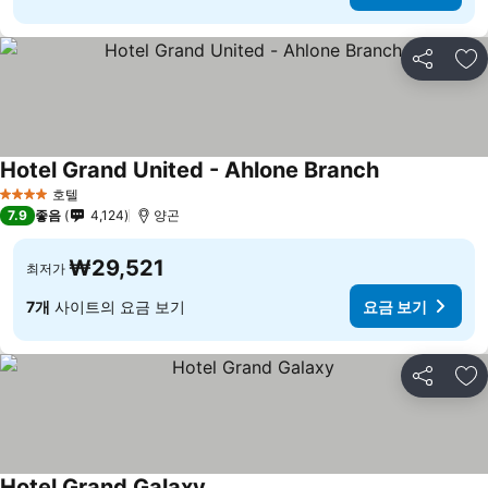
공유
즐
Hotel Grand United - Ahlone Branch
호텔
4 성급
7.9
좋음
4,124
양곤
₩29,521
최저가
7개
사이트의 요금 보기
요금 보기
공유
즐
Hotel Grand Galaxy