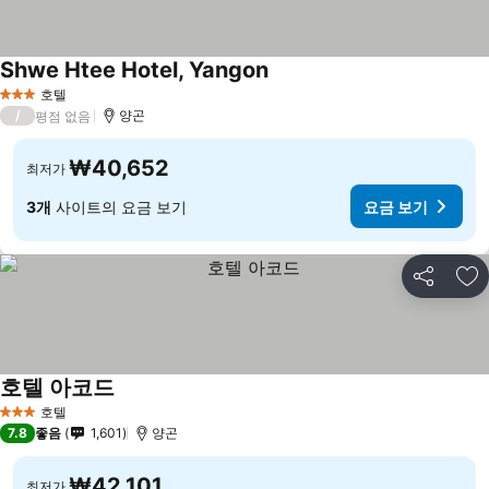
Shwe Htee Hotel, Yangon
호텔
3 성급
/
양곤
평점 없음
₩40,652
최저가
3개
사이트의 요금 보기
요금 보기
공유
즐
호텔 아코드
호텔
3 성급
7.8
좋음
1,601
양곤
₩42,101
최저가