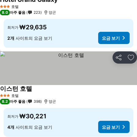
호텔
3 성급
8.0
아주 좋음
223
양곤
₩29,635
최저가
2개
사이트의 요금 보기
요금 보기
공유
즐
이스턴 호텔
호텔
3 성급
8.2
아주 좋음
398
양곤
₩30,221
최저가
4개
사이트의 요금 보기
요금 보기