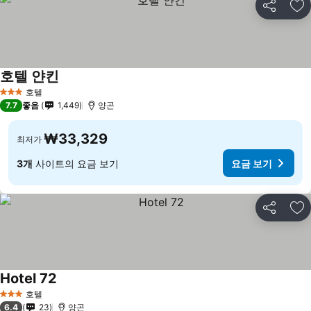
공유
즐
호텔 얀킨
호텔
3 성급
7.7
좋음
1,449
양곤
₩33,329
최저가
3개
사이트의 요금 보기
요금 보기
공유
즐
Hotel 72
호텔
3 성급
6.4
23
양곤