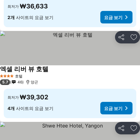
₩36,633
최저가
2개
사이트의 요금 보기
요금 보기
공유
즐
엑셀 리버 뷰 호텔
호텔
4 성급
5.7
46
양곤
₩39,302
최저가
4개
사이트의 요금 보기
요금 보기
공유
즐