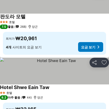
판도라 모텔
호텔
3 성급
7.5
좋음
268
양곤
₩20,961
최저가
4개
사이트의 요금 보기
요금 보기
공유
즐
Hotel Shwe Eain Taw
호텔
2 성급
8.2
아주 좋음
44
양곤