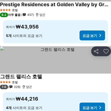
Prestige Residences at Golden Valley by Grand United Hospitality
호텔
4 성급
8.2
아주 좋음
457
양곤
₩43,956
최저가
5개
사이트의 요금 보기
요금 보기
공유
즐
그랜드 팰리스 호텔
호텔
4 성급
7.0
329
양곤
₩44,216
최저가
4개
사이트의 요금 보기
요금 보기