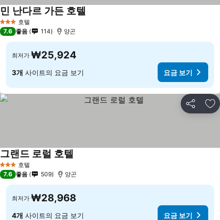
민 난다르 가든 호텔
호텔
3 성급
7.6
좋음
114
양곤
₩25,924
최저가
3개
사이트의 요금 보기
요금 보기
공유
즐
그랜드 로럴 호텔
호텔
3 성급
7.6
좋음
509
양곤
₩28,968
최저가
4개
사이트의 요금 보기
요금 보기