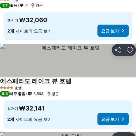
3 성급
7.7
좋음
7
양곤
₩32,060
최저가
2개
사이트의 요금 보기
요금 보기
공유
즐
에스페라도 레이크 뷰 호텔
호텔
4 성급
8.3
아주 좋음
3,593
양곤
₩32,141
최저가
2개
사이트의 요금 보기
요금 보기