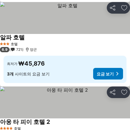
공유
즐
알파 호텔
호텔
3 성급
6.9
721
양곤
₩45,876
최저가
3개
사이트의 요금 보기
요금 보기
공유
즐
아웅 타 피이 호텔 2
호텔