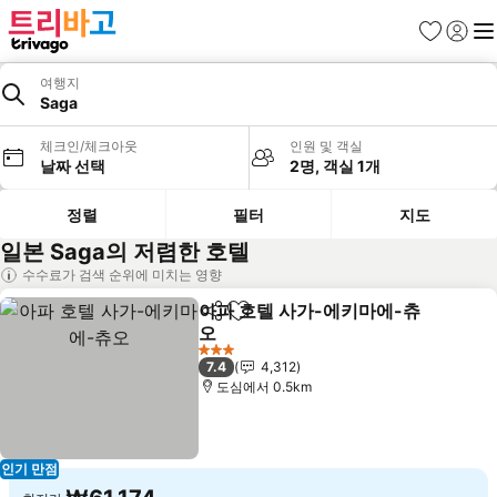
즐겨찾기
로그인
메
여행지
Saga
체크인/체크아웃
인원 및 객실
날짜 선택
2명, 객실 1개
정렬
필터
지도
일본 Saga의 저렴한 호텔
수수료가 검색 순위에 미치는 영향
아파 호텔 사가-에키마에-츄
공유
즐겨찾기에 추가
오
3 성급
7.4
4,312
도심에서 0.5km
인기 만점