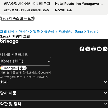
APA호텔 사가에키-미나미구치
Hotel Route-Inn Yanagawa Ekimae
아파 호텔 사가-에키마에-츄오
HOTEL fah
TapStay Hotel
Hotel Grande Hagakure
Saga의 숙소 모두 보기
Garden Terrace Saga Hotel & Resorts
Smile Hotel Fukuoka Okawa
호텔 검색
아시아
일본
큐슈섬
Präfektur Saga
Saga
구루메 스테이션 호텔
Sagayamato Onsen Hotel Amandi
Saga의 저렴한 호텔
Idaimae Green Hotel
KANSEI null 佐賀
KANSEI null SAGA
HOTEL R9 The Yard Kohoku
Facebook
Twitter
Insta
Yo
Hotel New Gaea Yanagawa
Tatsumi Ryokan
나라를 선택하세요
Ryojinyado Tokyoya
Hotel Ryutouen
Hotel Remy (Adult Hotel)
Saga Ureshino Spa Taishoya Shiibasanso
Google에 추가
저희 결과를 쉽게 찾아보세요: Google에
Chikumasou
Hotel Marital Sousei Saga
서 trivago를 선호 소스로 추가하세요.
Business Suncity Ichigokan
Maison Sanwa By Weekly Inn
회사
Taiseian
Shiibasanso
당사 제품
민슈쿠 후지
HOTEL R9 The Yard Kanzaki
Little Okawood
Hotel AZ Saga Ogi
약관 및 정책