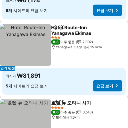
₩61,174
최저가
6개
사이트의 요금 보기
요금 보기
Hotel Route-Inn
공유
즐겨찾기에 추가
Yanagawa Ekimae
3 성급
8.3
아주 좋음
2,092
Yanagawa, Saga에서 15.6km
인기 만점
₩81,891
최저가
5개
사이트의 요금 보기
요금 보기
호텔 뉴 오타니 사가
공유
즐겨찾기에 추가
4 성급
8.0
아주 좋음
3,510
도심에서 1.6km