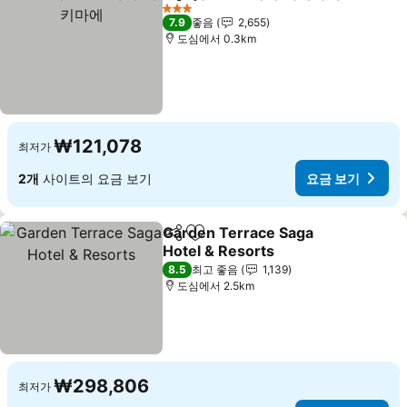
공유
즐겨찾기에 추가
3 성급
7.9
좋음
2,655
도심에서 0.3km
₩121,078
최저가
2개
사이트의 요금 보기
요금 보기
Garden Terrace Saga
공유
즐겨찾기에 추가
Hotel & Resorts
8.5
최고 좋음
1,139
도심에서 2.5km
₩298,806
최저가