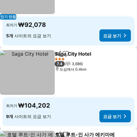
인기 만점
₩92,078
최저가
5개
사이트의 요금 보기
요금 보기
Saga City Hotel
공유
즐겨찾기에 추가
3 성급
7.4
3,686
도심에서 0.4km
₩104,202
최저가
9개
사이트의 요금 보기
요금 보기
호텔 루트-인 사가 에키마에