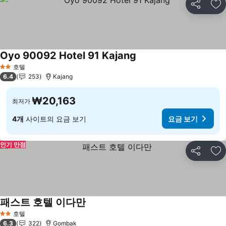
공유
즐
Oyo 90092 Hotel 91 Kajang
요금 보기
호텔
2 성급
6.4
253
Kajang
₩20,163
최저가
4개
사이트의 요금 보기
요금 보기
인기 만점
공유
즐
패스트 호텔 이다만
요금 보기
호텔
2 성급
6.3
322
Gombak