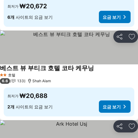
₩20,672
최저가
6개
사이트의 요금 보기
요금 보기
공유
즐
베스트 뷰 부티크 호텔 코타 케무닝
요금 보기
호텔
2 성급
6.6
133
Shah Alam
₩20,688
최저가
2개
사이트의 요금 보기
요금 보기
공유
즐