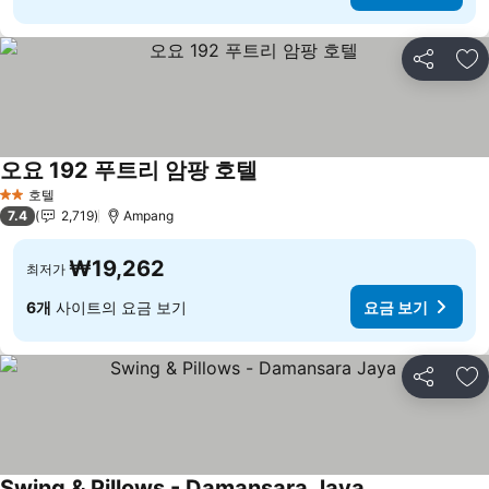
공유
즐
오요 192 푸트리 암팡 호텔
요금 보기
호텔
2 성급
7.4
2,719
Ampang
₩19,262
최저가
6개
사이트의 요금 보기
요금 보기
공유
즐
Swing & Pillows - Damansara Jaya