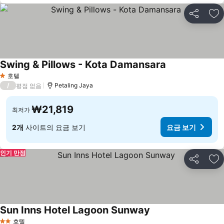
공유
즐
Swing & Pillows - Kota Damansara
요금 보기
호텔
1 성급
/
Petaling Jaya
평점 없음
₩21,819
최저가
2개
사이트의 요금 보기
요금 보기
인기 만점
공유
즐
Sun Inns Hotel Lagoon Sunway
요금 보기
호텔