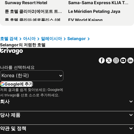
Sunway Resort Hotel
Sama-Sama Express KLIA Terminal 1 - Airside Transit Hotel
튠 호텔 클리아2(에어포트 트랜짓 호텔)
Le Méridien Petaling Jaya
튠 호텔 클리아 에로폴리스 (에어포트 호텔)
EV World Kajang
ibis Styles Sepang KLIA
아카펠라 스위트 호텔
Hilton Shah Alam Glenmarie
비스포크 호텔 푸총
호텔 검색
아시아
말레이시아
Selangor
Selangor의 저렴한 호텔
S8 Boutique Hotel near KLIA 1 & KLIA 2
사이버뷰 리조트 & 스파
Sunway Lagoon Hotel
캡슐 바이 컨테이너 호텔
Facebook
Twitter
Insta
Yo
Hotel Strawberry Fields
Sunway Pyramid Hotel
나라를 선택하세요
1 호텔 마흐꼬따 체라스
Royale Chulan Damansara
Hilton Petaling Jaya
썬 인스 호텔 켈라나 자야
Google에 추가
Bangi Resort Hotel
콩코드 호텔 샤알람
저희 결과를 쉽게 찾아보세요: Google에
서 trivago를 선호 소스로 추가하세요.
D Gateway Perdana Hotel Bangi
더 유니큐 호텔
회사
BRIX KLIA By Pinetree
Mardhiyyah Hotel and Suites
당사 제품
1 Orange Hotel KLIA & KLIA2
컨트리 호텔
포 포인츠 바이 쉐라톤 푸총
Napzbox
약관 및 정책
수방 밸리 호텔
Monkeys Canopy Resort