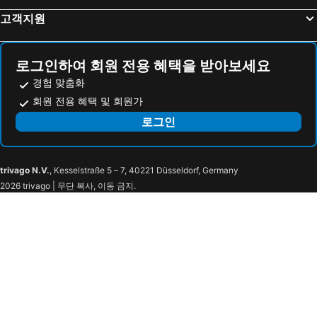
고객지원
M World Hotel
Aerotel Kuala Lumpur (Airport Hotel) - Gateway@klia2
쉐라톤 페탈링 자야 호텔
힐튼 가든 인 푸총
FOX Lite Hotel DPulze Cyberjaya
Seeds Hotel Shah Alam Section 19
로그인하여 회원 전용 혜택을 받아보세요
암팡 포인트 스타 호텔
호텔 그랜드 팰리스 암팡
경험 맞춤화
The Concept Hotel Pjcc - Near Sunway Lagoon
Somerset Damansara Uptown Petaling Jaya
회원 전용 혜택 및 회원가
Hotel Sunsurya
CapsuleTransit MAX - Airport Hotel - Landside, Public Area - Gateway KLIA T2, Lvl 2M
로그인
Cozy Hotel Primera Suite
썬 인스 호텔 코타 다만사라
U3 호텔
루프 가든 호텔
trivago N.V.
, Kesselstraße 5 – 7, 40221 Düsseldorf, Germany
Trefoil Setia Alam B32
Setia Alam Sunsuria Forum Soho Suites By Cityscape
2026 trivago | 무단 복사, 이동 금지.
호텔 메리아
호텔 드 아르 섹션 7 사알람
오요 142 SH 호텔 코타 다만사라
9 Square Hotel
Mercure Kuala Lumpur Glenmarie
Z Hotel At Ara Damansara
i-City Shah Alam
I-City Homestay - Shah alam, Hospital Shah Alam, UITM, Central Mall SOGO, Seksyen 7
I-City I-Residence By Serene
Ev World Shah Alam I
Collection O Shah Alam Near Icity Mall Formerly Mimilala
DoubleTree by Hilton Shah Alam i-City