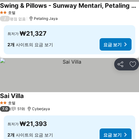
Swing & Pillows - Sunway Mentari, Petaling Jaya
요금 보기
호텔
2 성급
/
Petaling Jaya
평점 없음
₩21,327
최저가
2개
사이트의 요금 보기
요금 보기
공유
즐
Sai Villa
요금 보기
호텔
2 성급
7.0
519
Cyberjaya
₩21,393
최저가
2개
사이트의 요금 보기
요금 보기