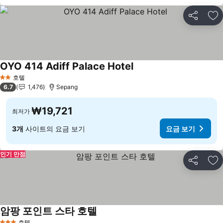
공유
즐
OYO 414 Adiff Palace Hotel
요금 보기
호텔
2 성급
6.7
1,476
Sepang
₩19,721
최저가
3개
사이트의 요금 보기
요금 보기
인기 만점
공유
즐
암팡 포인트 스타 호텔
요금 보기
호텔