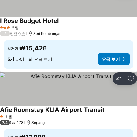
I Rose Budget Hotel
요금 보기
호텔
3 성급
/
Seri Kembangan
평점 없음
₩15,426
최저가
5개
사이트의 요금 보기
요금 보기
공유
즐
Afie Roomstay KLIA Airport Transit
요금 보기
호텔
1 성급
7.4
178
Sepang