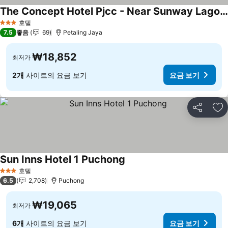
The Concept Hotel Pjcc - Near Sunway Lagoon
요금 보기
호텔
3 성급
7.5
좋음
69
Petaling Jaya
₩18,852
최저가
2개
사이트의 요금 보기
요금 보기
공유
즐
Sun Inns Hotel 1 Puchong
요금 보기
호텔
3 성급
6.5
2,708
Puchong
₩19,065
최저가
6개
사이트의 요금 보기
요금 보기