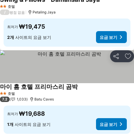
요금 보기
호텔
2 성급
/
Petaling Jaya
평점 없음
₩19,475
최저가
2개
사이트의 요금 보기
요금 보기
공유
즐
마이 홈 호텔 프리마스리 곰박
요금 보기
호텔
2 성급
7.2
1,033
Batu Caves
₩19,688
최저가
1개
사이트의 요금 보기
요금 보기