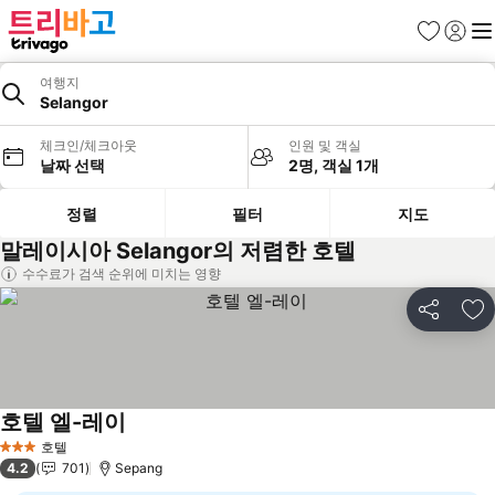
즐겨찾기
로그인
메
여행지
Selangor
체크인/체크아웃
인원 및 객실
날짜 선택
2명, 객실 1개
정렬
필터
지도
말레이시아 Selangor의 저렴한 호텔
수수료가 검색 순위에 미치는 영향
공유
즐
호텔 엘-레이
요금 보기
호텔
3 성급
4.2
701
Sepang