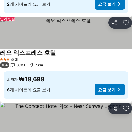
2개
사이트의 요금 보기
요금 보기
인기 만점
공유
즐
레오 익스프레스 호텔
요금 보기
호텔
3 성급
6.4
3,050
Pudu
₩18,688
최저가
6개
사이트의 요금 보기
요금 보기
공유
즐