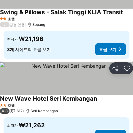
Swing & Pillows - Salak Tinggi KLIA Transit
요금
호텔
2 성급
/
Sepang
평점 없음
₩21,196
최저가
3개
사이트의 요금 보기
요금 보기
공유
즐
New Wave Hotel Seri Kembangan
요금 보기
호텔
2 성급
6.3
617
Seri Kembangan
₩21,262
최저가