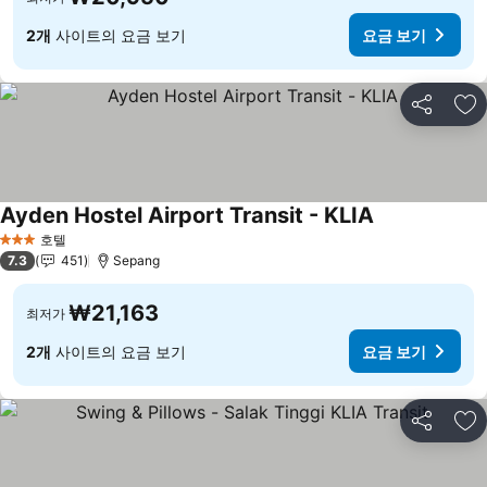
2개
사이트의 요금 보기
요금 보기
공유
즐
Ayden Hostel Airport Transit - KLIA
요금 보기
호텔
3 성급
7.3
451
Sepang
₩21,163
최저가
2개
사이트의 요금 보기
요금 보기
공유
즐