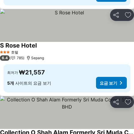
공유
즐
S Rose Hotel
요금 보기
호텔
3 성급
6.4
785
Sepang
₩21,557
최저가
5개
사이트의 요금 보기
요금 보기
공유
즐
Collection O Shah Alam Formerly Sri Muda Corner SDN BHD