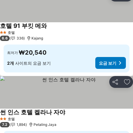
호텔 91 부킷 메와
요금 보기
호텔
2 성급
6.6
336
Kajang
₩20,540
최저가
2개
사이트의 요금 보기
요금 보기
공유
즐
썬 인스 호텔 켈라나 자야
요금 보기
호텔
2 성급
7.2
1,894
Petaling Jaya