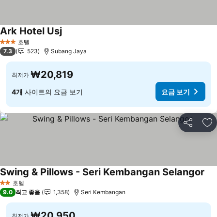
Ark Hotel Usj
요금 보기
호텔
3 성급
7.3
523
Subang Jaya
₩20,819
최저가
4개
사이트의 요금 보기
요금 보기
공유
즐
Swing & Pillows - Seri Kembangan Selangor
요
호텔
2 성급
9.0
최고 좋음
1,358
Seri Kembangan
₩20,950
최저가