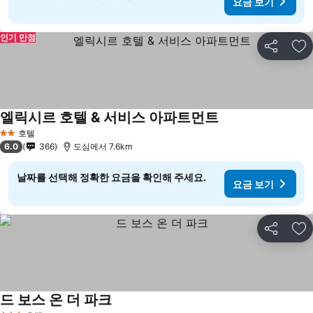
요금 보기
인기 만점
공유
즐
엘릭시르 호텔 & 서비스 아파트먼트
호텔
2 성급
6.0
366
도심에서 7.6km
날짜를 선택해 정확한 요금을 확인해 주세요.
요금 보기
공유
즐
드 보스 온 더 파크