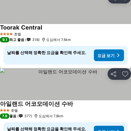
공유
즐
Toorak Central
호텔
4 성급
9.1
최고 좋음
318
도심에서 7.6km
날짜를 선택해 정확한 요금을 확인해 주세요.
요금 보기
공유
즐
아일랜드 어코모데이션 수바
호텔
3 성급
7.9
좋음
377
도심에서 7.8km
날짜를 선택해 정확한 요금을 확인해 주세요.