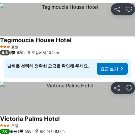
공유
즐
Tagimoucia House Hotel
호텔
3 성급
6.6
620
도심에서 10.1km
날짜를 선택해 정확한 요금을 확인해 주세요.
요금 보기
공유
즐
Victoria Palms Hotel
호텔
3 성급
7.6
좋음
588
도심에서 8.1km