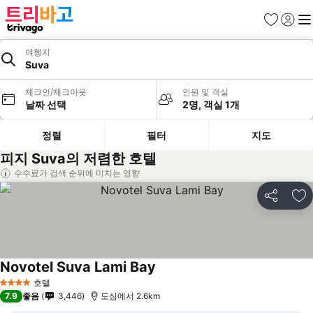
즐겨찾기
로그인
메
여행지
Suva
체크인/체크아웃
인원 및 객실
날짜 선택
2명, 객실 1개
정렬
필터
지도
피지 Suva의 저렴한 호텔
수수료가 검색 순위에 미치는 영향
공유
즐
Novotel Suva Lami Bay
호텔
4 성급
7.9
좋음
3,446
도심에서 2.6km