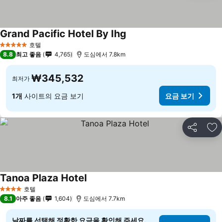
Grand Pacific Hotel By Ihg
호텔
5 성급
8.8
최고 좋음
4,765
도심에서 7.8km
₩345,532
최저가
1개
사이트의 요금 보기
요금 보기
공유
즐
Tanoa Plaza Hotel
호텔
4 성급
8.1
아주 좋음
1,604
도심에서 7.7km
날짜를 선택해 정확한 요금을 확인해 주세요.