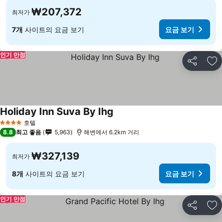
₩207,372
최저가
7개
사이트의 요금 보기
요금 보기
인기 만점
공유
즐
Holiday Inn Suva By Ihg
호텔
4 성급
8.8
최고 좋음
5,963
해변에서 6.2km 거리
₩327,139
최저가
8개
사이트의 요금 보기
요금 보기
인기 만점
공유
즐