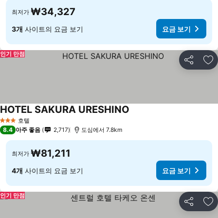
₩34,327
최저가
3개
사이트의 요금 보기
요금 보기
인기 만점
공유
즐
HOTEL SAKURA URESHINO
호텔
3 성급
8.4
아주 좋음
2,717
도심에서 7.8km
₩81,211
최저가
4개
사이트의 요금 보기
요금 보기
인기 만점
공유
즐