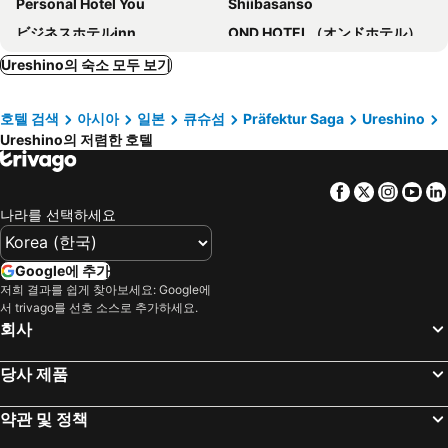
Personal Hotel You
Shiibasanso
ビジネスホテルinn
OND HOTEL（オンドホテル）
Yumotoso Toyokan Ryokan
business hotel furusatoビジネスホテルふるさと
Ureshino의 숙소 모두 보기
HOTEL R9 The Yard Kohoku
Irifunesou Hotel
호텔 검색
아시아
일본
큐슈섬
Präfektur Saga
Ureshino
(Ryokan) Ureshino Onsen Cha No Kokoro Warakuen
패밀리 호텔 신센카쿠
Ureshino의 저렴한 호텔
산수이 글로벌 인
Sky Tower
パルアネックス鹿島 -大人専用
Village Lereve
Facebook
Twitter
Insta
Yo
타케오 스파 모리노 리조트 호텔
다케오 센추리 호텔
나라를 선택하세요
Hoshi No Hana (2 Adult Guests Only)
Saga Ureshino Spa Taishoya Shiibasanso
Shunkeiya
Shiibasanso
Google에 추가
저희 결과를 쉽게 찾아보세요: Google에
Kagetsu Taisyokan
SKY Lmine Takeo LOVEHOTEL
서 trivago를 선호 소스로 추가하세요.
Az Nagasaki Hasami
Keramiek Arita
회사
Hotel AZ Saga Ogi
타쿠아
당사 제품
약관 및 정책