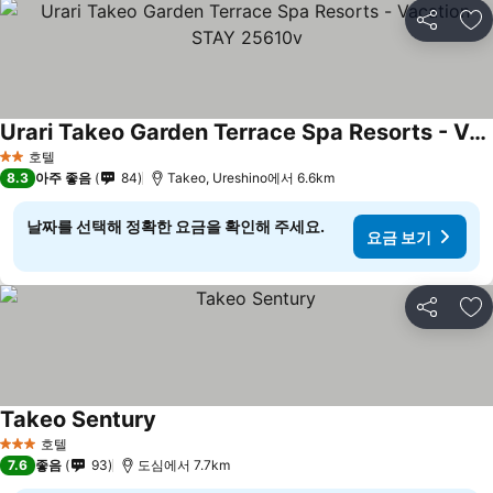
공유
즐
Urari Takeo Garden Terrace Spa Resorts - Vacation STAY 25610v
호텔
2 성급
8.3
아주 좋음
84
Takeo, Ureshino에서 6.6km
날짜를 선택해 정확한 요금을 확인해 주세요.
요금 보기
공유
즐
Takeo Sentury
호텔
3 성급
7.6
좋음
93
도심에서 7.7km