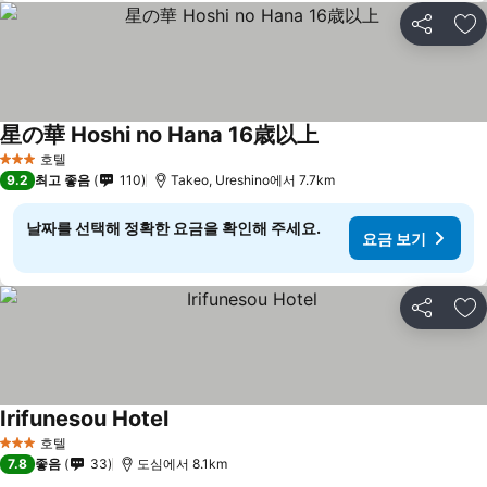
공유
즐
星の華 Hoshi no Hana 16歳以上
호텔
3 성급
9.2
최고 좋음
110
Takeo, Ureshino에서 7.7km
날짜를 선택해 정확한 요금을 확인해 주세요.
요금 보기
공유
즐
Irifunesou Hotel
호텔
3 성급
7.8
좋음
33
도심에서 8.1km