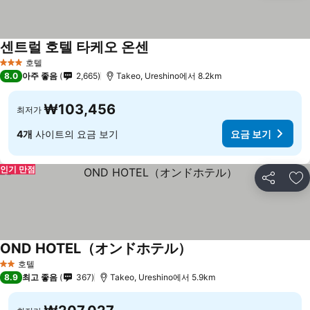
센트럴 호텔 타케오 온센
호텔
3 성급
8.0
아주 좋음
2,665
Takeo, Ureshino에서 8.2km
₩103,456
최저가
4개
사이트의 요금 보기
요금 보기
인기 만점
공유
즐
OND HOTEL（オンドホテル）
호텔
2 성급
8.9
최고 좋음
367
Takeo, Ureshino에서 5.9km