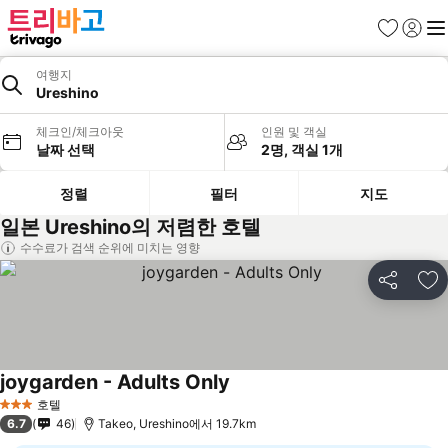
즐겨찾기
로그인
메
여행지
Ureshino
체크인/체크아웃
인원 및 객실
날짜 선택
2명, 객실 1개
정렬
필터
지도
일본 Ureshino의 저렴한 호텔
수수료가 검색 순위에 미치는 영향
공유
즐
joygarden - Adults Only
호텔
3 성급
6.7
46
Takeo, Ureshino에서 19.7km