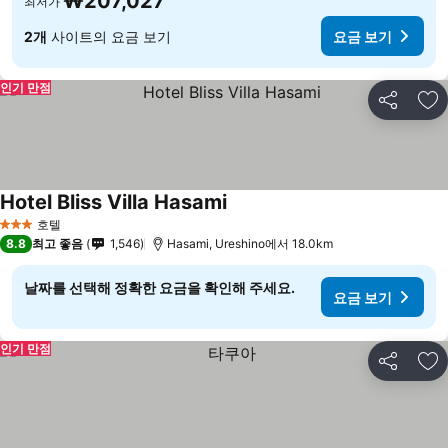
₩207,027
최저가
2개
사이트의 요금 보기
요금 보기
인기 만점
공유
즐
Hotel Bliss Villa Hasami
호텔
3 성급
8.8
최고 좋음
1,546
Hasami, Ureshino에서 18.0km
날짜를 선택해 정확한 요금을 확인해 주세요.
요금 보기
인기 만점
공유
즐