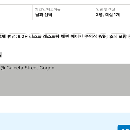
체크인/체크아웃
인원 및 객실
날짜 선택
2명, 객실 1개
호텔
평점: 8.0+
리조트
레스토랑
해변
에어컨
수영장
WiFi
조식 포함
텔