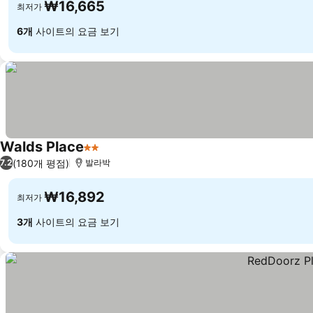
₩16,665
최저가
6개
사이트의 요금 보기
Walds Place
2 성급
(180개 평점)
7.2
발라박
₩16,892
최저가
3개
사이트의 요금 보기