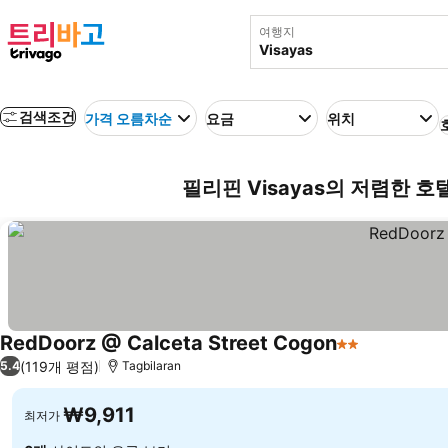
여행지
검색조건
가격 오름차순
요금
위치
필리핀 Visayas의 저렴한 호
RedDoorz @ Calceta Street Cogon
2 성급
(119개 평점)
5.4
Tagbilaran
₩9,911
최저가