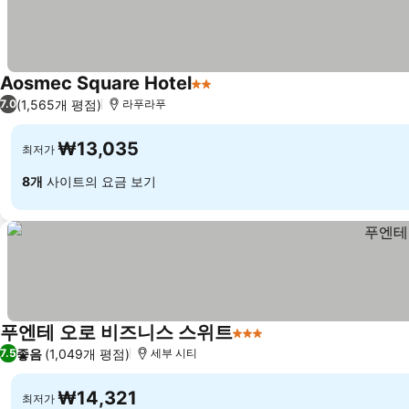
Aosmec Square Hotel
2 성급
(1,565개 평점)
7.0
라푸라푸
₩13,035
최저가
8개
사이트의 요금 보기
푸엔테 오로 비즈니스 스위트
3 성급
좋음
(1,049개 평점)
7.5
세부 시티
₩14,321
최저가