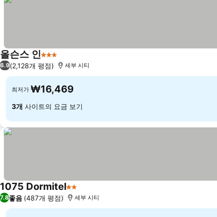
올슨스 인
3 성급
(2,128개 평점)
6.9
세부 시티
₩16,469
최저가
3개
사이트의 요금 보기
1075 Dormitel
2 성급
좋음
(487개 평점)
7.8
세부 시티