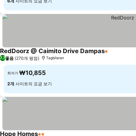
6개
사이트의 요금 보기
RedDoorz @ Caimito Drive Dampas
1 성급
좋음
(270개 평점)
7.7
Tagbilaran
₩10,855
최저가
2개
사이트의 요금 보기
Hope Homes