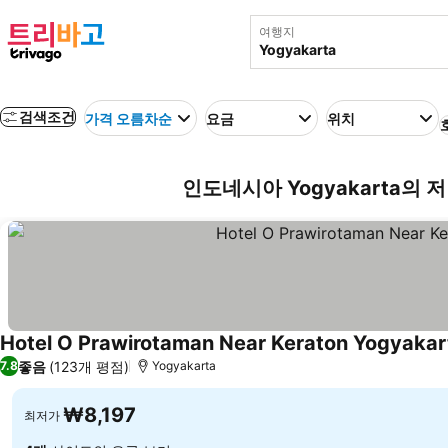
여행지
검색조건
가격 오름차순
요금
위치
인도네시아 Yogyakarta의 
Hotel O Prawirotaman Near Keraton Yogyakar
좋음
(123개 평점)
7.8
Yogyakarta
₩8,197
최저가