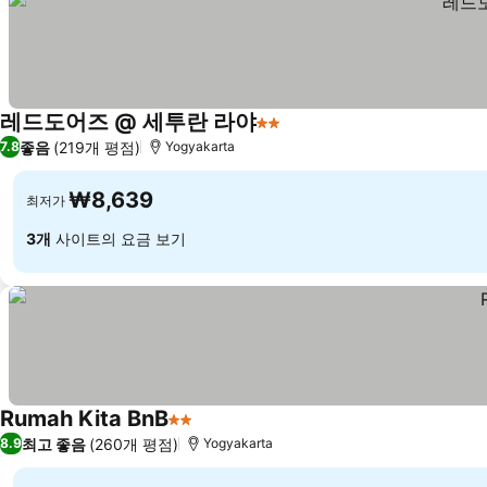
레드도어즈 @ 세투란 라야
2 성급
좋음
(219개 평점)
7.8
Yogyakarta
₩8,639
최저가
3개
사이트의 요금 보기
Rumah Kita BnB
2 성급
최고 좋음
(260개 평점)
8.9
Yogyakarta