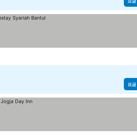
요금
요금