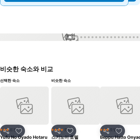
1 / 23
비슷한 숙소와 비교
선택한 숙소
비슷한 숙소
료칸
호텔
호텔
3 성급
4 성급
3 성급
공유
즐겨찾기에 추가
공유
즐겨찾기에 추가
공유
즐겨찾기
Yufu No Oyado Hotaru
스기노이 호텔
Beppu Hatto Onya