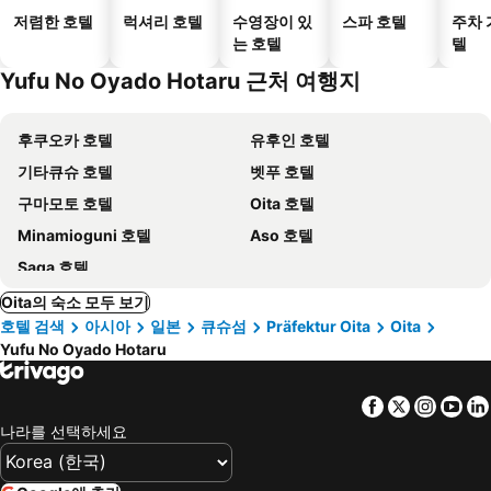
저렴한 호텔
럭셔리 호텔
수영장이 있
스파 호텔
주차 
는 호텔
텔
Yufu No Oyado Hotaru 근처 여행지
후쿠오카 호텔
유후인 호텔
기타큐슈 호텔
벳푸 호텔
구마모토 호텔
Oita 호텔
Minamioguni 호텔
Aso 호텔
Saga 호텔
Oita의 숙소 모두 보기
호텔 검색
아시아
일본
큐슈섬
Präfektur Oita
Oita
Yufu No Oyado Hotaru
Facebook
Twitter
Insta
Yo
나라를 선택하세요