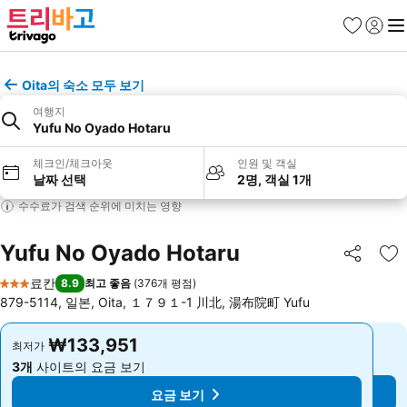
즐겨찾기
로그인
메
Oita의 숙소 모두 보기
여행지
Yufu No Oyado Hotaru
체크인/체크아웃
인원 및 객실
날짜 선택
2명, 객실 1개
수수료가 검색 순위에 미치는 영향
Yufu No Oyado Hotaru
공유
즐
료칸
8.9
최고 좋음
(
376개 평점
)
3 성급
879-5114, 일본, Oita, １７９１-1 川北, 湯布院町 Yufu
₩133,951
₩133,951
최저가
최저가
3개
사이트의 요금 보기
3개
사이트의 요금 보기
요금 보기
요금 보기