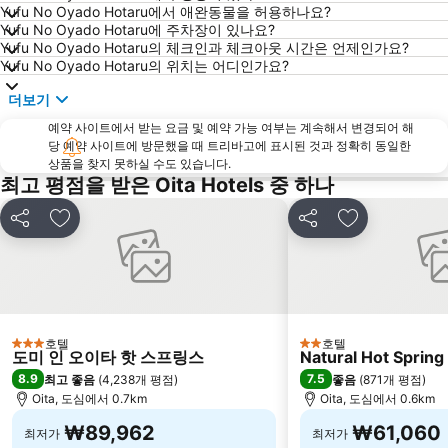
Yufu No Oyado Hotaru에서 애완동물을 허용하나요?
Yufu No Oyado Hotaru에 주차장이 있나요?
Yufu No Oyado Hotaru의 체크인과 체크아웃 시간은 언제인가요?
Yufu No Oyado Hotaru의 위치는 어디인가요?
더보기
예약 사이트에서 받는 요금 및 예약 가능 여부는 계속해서 변경되어 해
당 예약 사이트에 방문했을 때 트리바고에 표시된 것과 정확히 동일한
상품을 찾지 못하실 수도 있습니다.
최고 평점을 받은 Oita Hotels 중 하나
공유
즐겨찾기에 추가
공유
즐겨찾기에 
호텔
호텔
3 성급
2 성급
도미 인 오이타 핫 스프링스
Natural Hot Spring 
8.9
7.5
최고 좋음
(
4,238개 평점
)
좋음
(
871개 평점
)
Oita, 도심에서 0.7km
Oita, 도심에서 0.6km
₩89,962
₩61,060
최저가
최저가