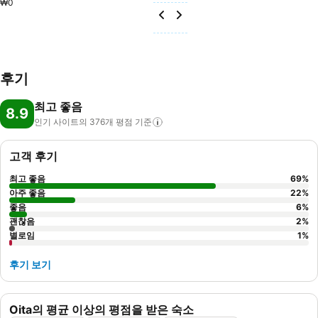
₩0
후기
최고 좋음
8.9
인기 사이트의 376개 평점
기준
고객 후기
최고 좋음
69
%
아주 좋음
22
%
좋음
6
%
괜찮음
2
%
별로임
1
%
후기 보기
Oita의 평균 이상의 평점을 받은 숙소