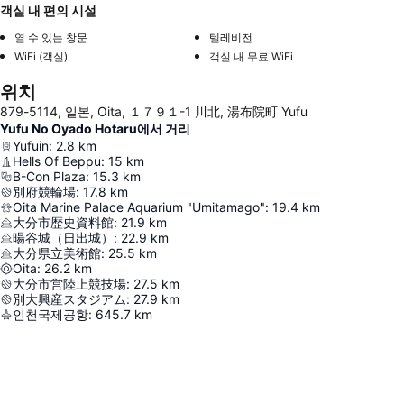
객실 내 편의 시설
열 수 있는 창문
텔레비전
WiFi (객실)
객실 내 무료 WiFi
위치
879-5114, 일본, Oita, １７９１-1 川北, 湯布院町 Yufu
Yufu No Oyado Hotaru에서 거리
Yufuin
:
2.8
km
Hells Of Beppu
:
15
km
B-Con Plaza
:
15.3
km
別府競輪場
:
17.8
km
Oita Marine Palace Aquarium "Umitamago"
:
19.4
km
大分市歴史資料館
:
21.9
km
暘谷城（日出城）
:
22.9
km
大分県立美術館
:
25.5
km
Oita
:
26.2
km
大分市営陸上競技場
:
27.5
km
別大興産スタジアム
:
27.9
km
인천국제공항
:
645.7
km