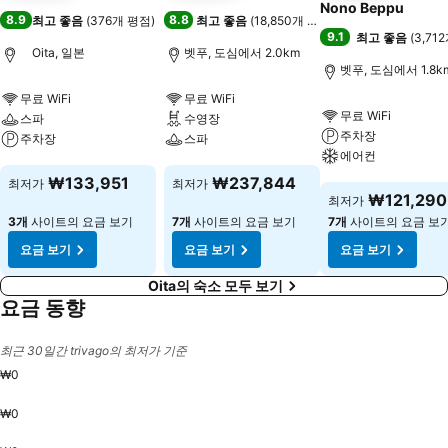
Nono Beppu
8.9
8.8
최고 좋음
(
376개 평점
)
최고 좋음
(
18,850개 평점
)
9.1
최고 좋음
(
3,71
Oita, 일본
벳푸, 도심에서 2.0km
벳푸, 도심에서 1.8k
무료 WiFi
무료 WiFi
무료 WiFi
스파
수영장
주차장
주차장
스파
에어컨
요금 보기
요금 보기
₩133,951
₩237,844
최저가
최저가
요금 보기
₩121,290
최저가
3개
사이트의 요금 보기
7개
사이트의 요금 보기
7개
사이트의 요금 보
요금 보기
요금 보기
요금 보기
Oita의 숙소 모두 보기
요금 동향
최근 30일간 trivago의 최저가 기준
₩0
₩0