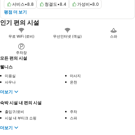
서비스
•
8.8
청결도
•
8.4
가성비
•
8.0
평점 더 보기
인기 편의 시설
무료 WiFi (로비)
무선인터넷 (객실)
스파
주차장
모든 편의 시설
웰니스
미용실
마사지
사우나
온천
더보기
숙박 시설 내 편의 시설
출입구/로비
주차
시설 내 부티크 쇼핑
스파
더보기