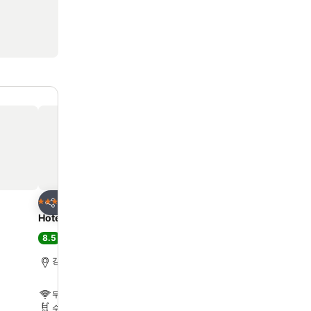
즐겨찾기에 추가
즐겨찾기에 추가
호텔
호텔
4 성급
4 성급
공유
공유
Hotel Tops 10
Shillamonogram Gang
Hotel
8.5
최고 좋음
(
6,922개 평점
)
9.3
최고 좋음
(
897개 평점
)
강릉, 도심에서 18.8km
강릉, 도심에서 6.1km
무료 WiFi
무료 WiFi
수영장