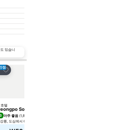
수도 있습니
만점
즐겨찾기에 추가
즐겨찾기에 추가
유
공유
호텔
호텔
성급
3 성급
eongpo Soo Hotel
Hotel East9
3
8.7
아주 좋음
(
1,813개 평점
)
최고 좋음
(
1,018개 평점
)
강릉, 도심에서 6.3km
강릉, 도심에서 1.5km