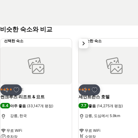
비슷한 숙소와 비교
선택한 숙소
비슷한 숙소
다음
즐겨찾기에 추가
즐겨찾기에 추가
리조트
호텔
4 성급
4 성급
공유
공유
썬크루즈 리조트 & 요트
세인트존스 호텔
8.4
7.7
아주 좋음
(
33,147개 평점
)
좋음
(
14,275개 평점
)
강릉, 한국
강릉, 도심에서 5.9km
무료 WiFi
무료 WiFi
주차장
수영장