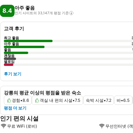
아주 좋음
8.4
인기 사이트의 33,147개 평점
기준
고객 후기
최고 좋음
아주 좋음
좋음
괜찮음
별로임
후기 보기
강릉의 평균 이상의 평점을 받은 숙소
경험
•
8.6
객실 내 편의 시설
•
7.5
숙박 시설
•
7.2
바
•
6.5
평점 더 보기
인기 편의 시설
무료 WiFi (로비)
무선인터넷 (객