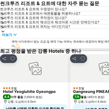
썬크루즈 리조트 & 요트에 대한 자주 묻는 질문
썬크루즈 리조트 & 요트에 수영장이 있나요?
썬크루즈 리조트 & 요트에서 애완동물을 허용하나요?
썬크루즈 리조트 & 요트에 주차장이 있나요?
썬크루즈 리조트 & 요트의 체크인과 체크아웃 시간은 언제인가요?
썬크루즈 리조트 & 요트의 위치는 어디인가요?
더보기
예약 사이트에서 받는 요금 및 예약 가능 여부는 계속해서 변경되어 해당 예
다.
최고 평점을 받은 강릉 Hotels 중 하나
즐겨찾기에 추가
즐겨찾기에 추가
공유
공유
호텔
호텔
3 성급
2 성급
Hotel Yeogiuhtte Gyeongpo
Gangneung PINEAR
8.4
7.9
아주 좋음
(
1,656개 평점
)
좋음
(
483개 평점
)
강릉, 도심에서 6.2km
강릉, 도심에서 6.4km
날짜를 선택해 정확한 요금을 확인해 주