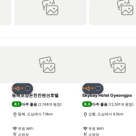
즐겨찾기에 추가
즐겨찾기에 추가
호텔
호텔
4 성급
4 성급
공유
공유
동해보양온천컨벤션호텔
Skybay Hotel Gyeongpo
8.1
8.3
아주 좋음
(
2,748개 평점
)
아주 좋음
(
12,591개 평점
)
동해, 도심에서 7.9km
강릉, 도심에서 6.5km
무료 WiFi
무료 WiFi
수영장
수영장