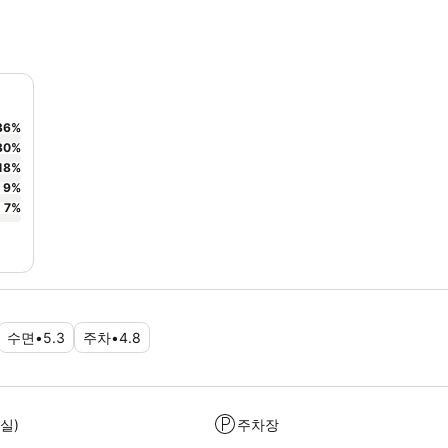
36
%
30
%
18
%
9
%
7
%
수면
•
5.3
주차
•
4.8
실)
주차장