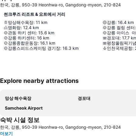
한국, 강릉, 950-39 Heonhwa-ro, Gangdong-myeon, 210-824
썬크루즈 리조트 & 요트에서 거리
망상해수욕장
:
11
km
강릉
:
16.4
km
명화랑
:
12.4
km
강릉 컬링 센터
:
관동 하키 센터
:
15.6
km
강릉 아이스 
강릉 하키센터
:
16
km
경포대
:
17.7
k
강릉종합운동장
:
16.1
km
평창올림픽기
강릉스피드스케이팅 경기장
:
16.3
km
인천국제공항
:
Explore nearby attractions
망상 해수욕장
경포대
Samcheok Airport
숙박 시설 정보
한국, 강릉, 950-39 Heonhwa-ro, Gangdong-myeon, 210-824
더보기