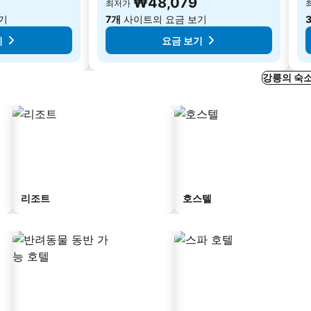
₩48,079
최저가
기
7개
사이트의 요금 보기
기
요금 보기
강릉의 숙소
리조트
호스텔