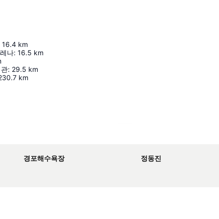
16.4
km
아레나
:
16.5
km
m
념관
:
29.5
km
230.7
km
지도 확대하기
경포해수욕장
정동진