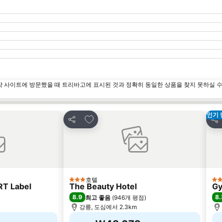
약 사이트에 방문했을 때 트리바고에 표시된 것과 정확히 동일한 상품을 찾지 못하실 
인기 
즐겨찾기에 추가
공유
공
호텔
3 성급
2 
T Label
The Beauty Hotel
Gy
8.9
8.
최고 좋음
(
946개 평점
)
강릉, 도심에서 2.3km