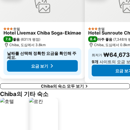
Haneda Airport Terminal 1 Station
Ota
Higashi ginza Station
오테마치역
도쿄 국제 포럼
Minato
호텔
호텔
3 성급
3 성급
Hotel Livemax Chiba Soga-Ekimae
Hotel Sunroute Ch
Setagaya
Narita International Airport
7.8
8.4
좋음
(
631개 평점
)
아주 좋음
(
7,348개
Pacifico Yokohama
Maihama Station
Chiba, 도심에서 3.8km
Chiba, 도심에서 0.8k
Sumida
Akihabara Metro Station
날짜를 선택해 정확한 요금을 확인해 주
₩64,673
최저가
세요.
9개
사이트의 요금 
요금 보기
요금 보
Chiba의 숙소 모두 보기
Chiba의 기타 숙소