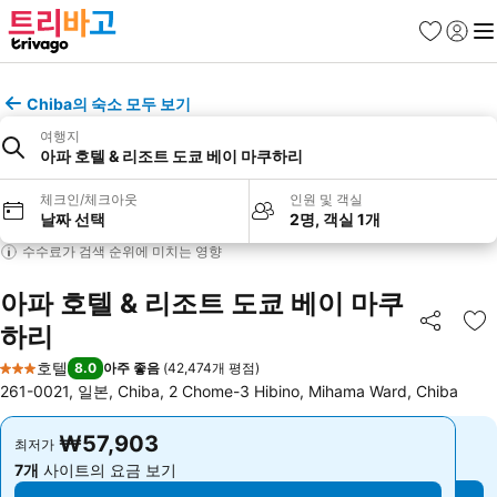
즐겨찾기
로그인
메
Chiba의 숙소 모두 보기
여행지
아파 호텔 & 리조트 도쿄 베이 마쿠하리
체크인/체크아웃
인원 및 객실
날짜 선택
2명, 객실 1개
수수료가 검색 순위에 미치는 영향
아파 호텔 & 리조트 도쿄 베이 마쿠
하리
공유
즐
호텔
8.0
아주 좋음
(
42,474개 평점
)
3 성급
261-0021, 일본, Chiba, 2 Chome-3 Hibino, Mihama Ward, Chiba
₩57,903
₩57,903
최저가
최저가
7개
사이트의 요금 보기
7개
사이트의 요금 보기