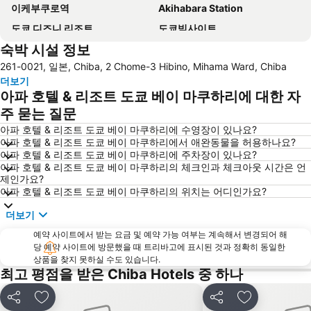
이케부쿠로역
Akihabara Station
도쿄 디즈니 리조트
도쿄빅사이트
숙박 시설 정보
신바시역
아사쿠사역
261-0021, 일본, Chiba, 2 Chome-3 Hibino, Mihama Ward, Chiba
나리타공항
Makuhari Messe
더보기
Shibuya
Tokyo Disneyland
아파 호텔 & 리조트 도쿄 베이 마쿠하리에 대한 자
도쿄 국제공항
시나가와역
주 묻는 질문
록본기역
아카사카역
아파 호텔 & 리조트 도쿄 베이 마쿠하리에 수영장이 있나요?
아파 호텔 & 리조트 도쿄 베이 마쿠하리에서 애완동물을 허용하나요?
Chiba Station
가와사키 스테이션 인
아파 호텔 & 리조트 도쿄 베이 마쿠하리에 주차장이 있나요?
아파 호텔 & 리조트 도쿄 베이 마쿠하리의 체크인과 체크아웃 시간은 언
하라주쿠역
도쿄 스카이트리
제인가요?
Nippori Station
Nihonbashi Station-Tokyo
아파 호텔 & 리조트 도쿄 베이 마쿠하리의 위치는 어디인가요?
에비스역
센소지
더보기
Shinyokohama Station
Kinshicho Station
예약 사이트에서 받는 요금 및 예약 가능 여부는 계속해서 변경되어 해
당 예약 사이트에 방문했을 때 트리바고에 표시된 것과 정확히 동일한
Hatchōbori Metro Station
Odaiba
상품을 찾지 못하실 수도 있습니다.
Kanda Station
Shiodome Station
최고 평점을 받은 Chiba Hotels 중 하나
Akasaka Mitsuke Station
Gotanda Station
공유
즐겨찾기에 추가
공유
즐겨찾기에 
Nakameguro Station
Yokohama Station