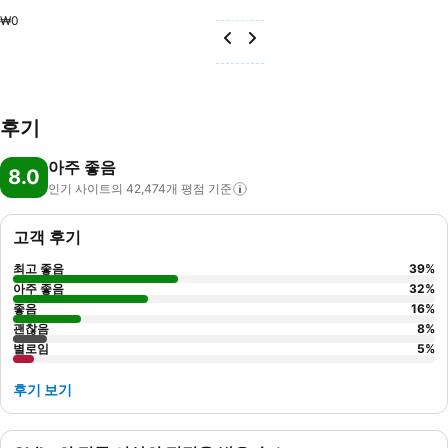
₩0
후기
아주 좋음
8.0
인기 사이트의 42,474개 평점
기준
고객 후기
최고 좋음
39
%
아주 좋음
32
%
좋음
16
%
괜찮음
8
%
별로임
5
%
후기 보기