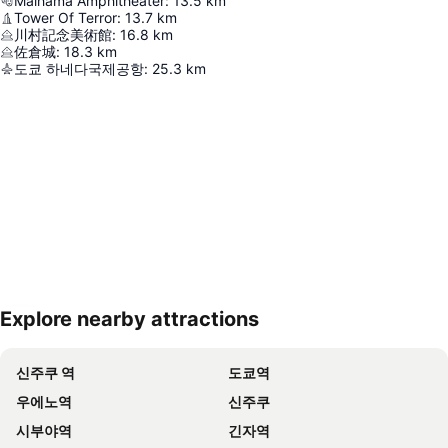
Maihama Amphitheater
:
13.5
km
Tower Of Terror
:
13.7
km
川村記念美術館
:
16.8
km
佐倉城
:
18.3
km
도쿄 하네다국제공항
:
25.3
km
Explore nearby attractions
지도 확대하기
신주쿠 역
도쿄역
우에노역
신주쿠
시부야역
긴자역