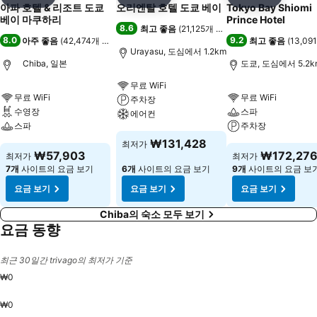
공유
즐겨찾기에 추가
공유
즐겨찾기에 추가
공유
즐겨찾기
아파 호텔 & 리조트 도쿄
오리엔탈 호텔 도쿄 베이
Tokyo Bay Shiomi
베이 마쿠하리
Prince Hotel
8.6
최고 좋음
(
21,125개 평점
)
8.0
9.2
아주 좋음
(
42,474개 평점
)
최고 좋음
(
13,0
Urayasu, 도심에서 1.2km
Chiba, 일본
도쿄, 도심에서 5.2k
무료 WiFi
무료 WiFi
무료 WiFi
주차장
수영장
스파
에어컨
스파
주차장
₩131,428
최저가
₩57,903
₩172,27
최저가
최저가
7개
사이트의 요금 보기
6개
사이트의 요금 보기
9개
사이트의 요금 보
요금 보기
요금 보기
요금 보기
Chiba의 숙소 모두 보기
요금 동향
최근 30일간 trivago의 최저가 기준
₩0
₩0