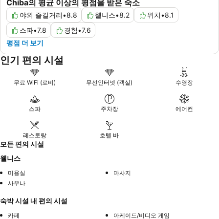
Chiba의 평균 이상의 평점을 받은 숙소
야외 즐길거리
•
8.8
웰니스
•
8.2
위치
•
8.1
스파
•
7.8
경험
•
7.6
평점 더 보기
인기 편의 시설
무료 WiFi (로비)
무선인터넷 (객실)
수영장
스파
주차장
에어컨
레스토랑
호텔 바
모든 편의 시설
웰니스
미용실
마사지
사우나
숙박 시설 내 편의 시설
카페
아케이드/비디오 게임