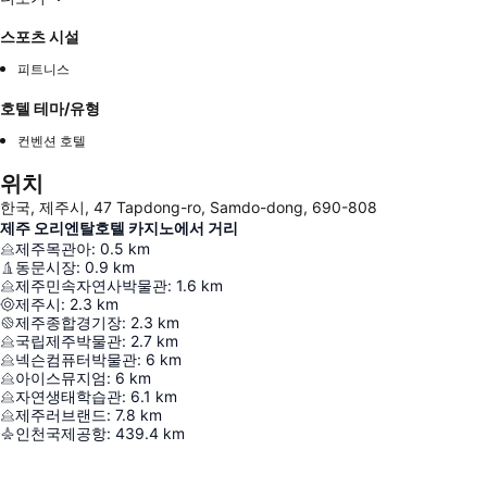
스포츠 시설
피트니스
호텔 테마/유형
컨벤션 호텔
위치
한국, 제주시, 47 Tapdong-ro, Samdo-dong, 690-808
제주 오리엔탈호텔 카지노에서 거리
제주목관아
:
0.5
km
동문시장
:
0.9
km
제주민속자연사박물관
:
1.6
km
제주시
:
2.3
km
제주종합경기장
:
2.3
km
국립제주박물관
:
2.7
km
넥슨컴퓨터박물관
:
6
km
아이스뮤지엄
:
6
km
자연생태학습관
:
6.1
km
제주러브랜드
:
7.8
km
인천국제공항
:
439.4
km