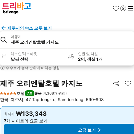
즐겨찾기
로그인
메
제주시의 숙소 모두 보기
여행지
제주 오리엔탈호텔 카지노
체크인/체크아웃
인원 및 객실
날짜 선택
2명, 객실 1개
수수료가 검색 순위에 미치는 영향
제주 오리엔탈호텔 카지노
공유
즐
호텔
7.9
좋음
(
4,308개 평점
)
5 성급
한국, 제주시, 47 Tapdong-ro, Samdo-dong, 690-808
₩133,348
₩133,348
최저가
최저가
7개
사이트의 요금 보기
7개
사이트의 요금 보기
요금 보기
요금 보기