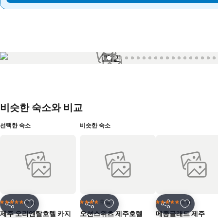
1 / 77
비슷한 숙소와 비교
선택한 숙소
비슷한 숙소
호텔
호텔
호텔
5 성급
4 성급
5 성급
공유
즐겨찾기에 추가
공유
즐겨찾기에 추가
공유
즐겨찾기
제주 오리엔탈호텔 카지
오션스위츠 제주호텔
메종글래드 제주