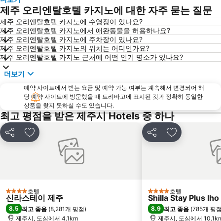
제주 오리엔탈호텔 카지노에 대한 자주 묻는 질문
제주 오리엔탈호텔 카지노에 수영장이 있나요?
제주 오리엔탈호텔 카지노에서 애완동물을 허용하나요?
제주 오리엔탈호텔 카지노에 주차장이 있나요?
제주 오리엔탈호텔 카지노의 위치는 어디인가요?
제주 오리엔탈호텔 카지노 근처에 어떤 인기 명소가 있나요?
더보기
예약 사이트에서 받는 요금 및 예약 가능 여부는 계속해서 변경되어 해
당 예약 사이트에 방문했을 때 트리바고에 표시된 것과 정확히 동일한
상품을 찾지 못하실 수도 있습니다.
최고 평점을 받은 제주시 Hotels 중 하나
공유
즐겨찾기에 추가
공유
즐겨찾기에 
호텔
호텔
4 성급
4 성급
신라스테이 제주
Shilla Stay Plus I
8.5
8.9
최고 좋음
(
8,281개 평점
)
최고 좋음
(
785개 평
제주시, 도심에서 4.1km
제주시, 도심에서 10.1k