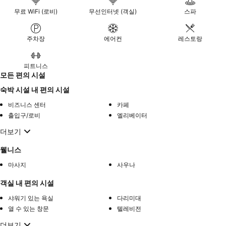
무료 WiFi (로비)
무선인터넷 (객실)
스파
주차장
에어컨
레스토랑
피트니스
모든 편의 시설
숙박 시설 내 편의 시설
비즈니스 센터
카페
출입구/로비
엘리베이터
더보기
웰니스
마사지
사우나
객실 내 편의 시설
샤워기 있는 욕실
다리미대
열 수 있는 창문
텔레비전
더보기