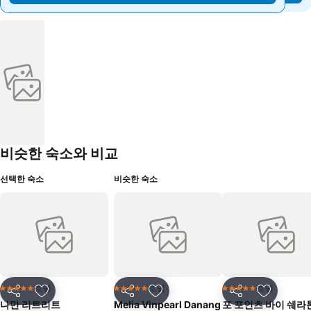
비슷한 숙소와 비교
선택한 숙소
비슷한 숙소
호텔
호텔
호텔
5 성급
5 성급
5 성급
공유
즐겨찾기에 추가
공유
즐겨찾기에 추가
공유
즐겨찾기
나만 리트리트
Melia Vinpearl Danang
포 포인츠 바이 쉐라