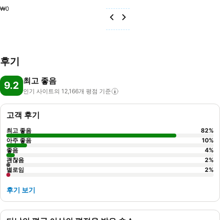
₩0
후기
최고 좋음
9.2
인기 사이트의 12,166개 평점
기준
고객 후기
최고 좋음
82
%
아주 좋음
10
%
좋음
4
%
괜찮음
2
%
별로임
2
%
후기 보기