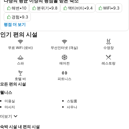
다낭의 평균 이상의 평점을 받은 숙소
해변
•
10
분위기
•
9.8
액티비티
•
9.4
WiFi
•
9.3
경험
•
9.3
평점 더 보기
인기 편의 시설
무료 WiFi (로비)
무선인터넷 (객실)
수영장
스파
에어컨
레스토랑
호텔 바
피트니스
모든 편의 시설
웰니스
미용실
스팀룸
마사지
사우나
더보기
숙박 시설 내 편의 시설