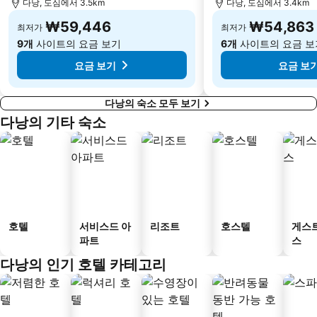
다낭, 도심에서 3.5km
다낭, 도심에서 3.4km
₩59,446
₩54,863
최저가
최저가
9개
사이트의 요금 보기
6개
사이트의 요금 보
요금 보기
요금 보
다낭의 숙소 모두 보기
다낭의 기타 숙소
호텔
서비스드 아
리조트
호스텔
게스
파트
스
다낭의 인기 호텔 카테고리