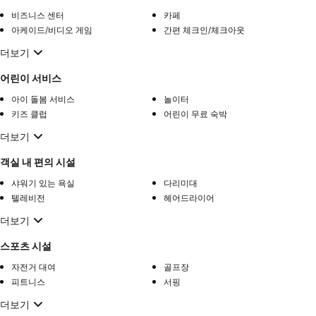
비즈니스 센터
카페
아케이드/비디오 게임
간편 체크인/체크아웃
더보기
어린이 서비스
아이 돌봄 서비스
놀이터
키즈 클럽
어린이 무료 숙박
더보기
객실 내 편의 시설
샤워기 있는 욕실
다리미대
텔레비전
헤어드라이어
더보기
스포츠 시설
자전거 대여
골프장
피트니스
서핑
더보기