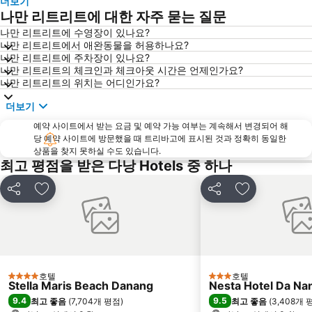
더보기
나만 리트리트에 대한 자주 묻는 질문
나만 리트리트에 수영장이 있나요?
나만 리트리트에서 애완동물을 허용하나요?
나만 리트리트에 주차장이 있나요?
나만 리트리트의 체크인과 체크아웃 시간은 언제인가요?
나만 리트리트의 위치는 어디인가요?
더보기
예약 사이트에서 받는 요금 및 예약 가능 여부는 계속해서 변경되어 해
당 예약 사이트에 방문했을 때 트리바고에 표시된 것과 정확히 동일한
상품을 찾지 못하실 수도 있습니다.
최고 평점을 받은 다낭 Hotels 중 하나
공유
즐겨찾기에 추가
공유
즐겨찾기에 
호텔
호텔
4 성급
3 성급
Stella Maris Beach Danang
Nesta Hotel Da Na
9.4
9.5
최고 좋음
(
7,704개 평점
)
최고 좋음
(
3,408개 