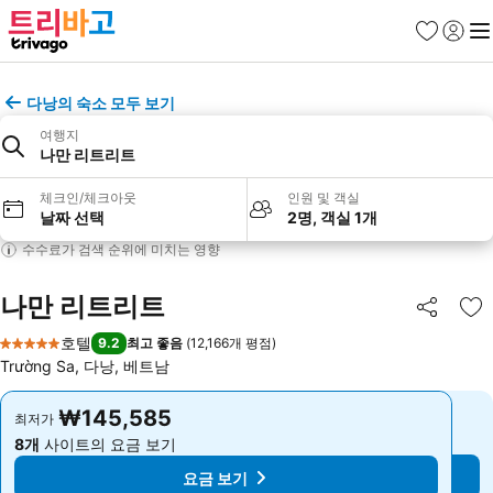
즐겨찾기
로그인
메
다낭의 숙소 모두 보기
여행지
나만 리트리트
체크인/체크아웃
인원 및 객실
날짜 선택
2명, 객실 1개
수수료가 검색 순위에 미치는 영향
나만 리트리트
공유
즐
호텔
9.2
최고 좋음
(
12,166개 평점
)
5 성급
Trường Sa, 다낭, 베트남
₩145,585
₩145,585
최저가
최저가
8개
사이트의 요금 보기
8개
사이트의 요금 보기
요금 보기
요금 보기