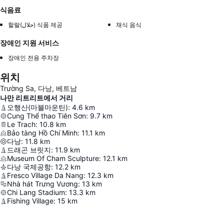
식음료
할랄(حلال) 식품 제공
채식 음식
장애인 지원 서비스
장애인 전용 주차장
위치
Trường Sa, 다낭, 베트남
나만 리트리트에서 거리
오행산(마블마운틴)
:
4.6
km
Cung Thể thao Tiên Sơn
:
9.7
km
Le Trach
:
10.8
km
Bảo tàng Hồ Chí Minh
:
11.1
km
다낭
:
11.8
km
드래곤 브릿지
:
11.9
km
Museum Of Cham Sculpture
:
12.1
km
다낭 국제공항
:
12.2
km
Fresco Village Da Nang
:
12.3
km
Nhà hát Trưng Vương
:
13
km
Chi Lang Stadium
:
13.3
km
Fishing Village
:
15
km