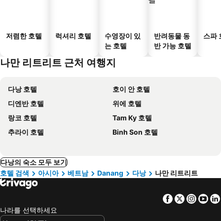
저렴한 호텔
럭셔리 호텔
수영장이 있
반려동물 동
스파 
는 호텔
반 가능 호텔
나만 리트리트 근처 여행지
다낭 호텔
호이 안 호텔
디엔반 호텔
위에 호텔
랑코 호텔
Tam Ky 호텔
추라이 호텔
Binh Son 호텔
다낭의 숙소 모두 보기
호텔 검색
아시아
베트남
Danang
다낭
나만 리트리트
Facebook
Twitter
Insta
Yo
나라를 선택하세요