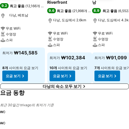
Riverfront
낭
9.2
최고 좋음
(
12,166개 평점
)
9.6
8.9
최고 좋음
(
21,998개 평점
)
최고 좋음
(
6,55
다낭, 베트남
다낭, 도심에서 2.6km
다낭, 도심에서 4.3
무료 WiFi
무료 WiFi
무료 WiFi
수영장
수영장
수영장
스파
스파
스파
요금 보기
₩145,585
최저가
요금 보기
요금 보기
₩102,384
₩91,099
최저가
최저가
8개
사이트의 요금 보기
10개
사이트의 요금 보기
7개
사이트의 요금 보
요금 보기
요금 보기
요금 보기
다낭의 숙소 모두 보기
요금 동향
최근 30일간 trivago의 최저가 기준
₩0
₩0