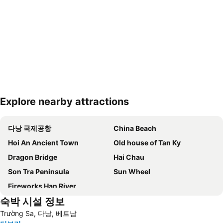
Explore nearby attractions
지도 확대하기
다낭 국제공항
China Beach
Hoi An Ancient Town
Old house of Tan Ky
Dragon Bridge
Hai Chau
Son Tra Peninsula
Sun Wheel
Fireworks Han River
숙박 시설 정보
Trường Sa, 다낭, 베트남